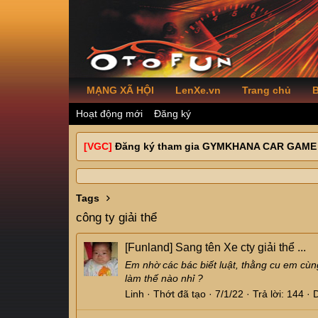
MẠNG XÃ HỘI
LenXe.vn
Trang chủ
B
Hoạt động mới
Đăng ký
[VGC]
Đăng ký tham gia GYMKHANA CAR GAME
Tags
công ty giải thể
[Funland]
Sang tên Xe cty giải thể ...
Em nhờ các bác biết luật, thằng cu em cùng
làm thế nào nhỉ ?
Linh
Thớt đã tạo
7/1/22
Trả lời: 144