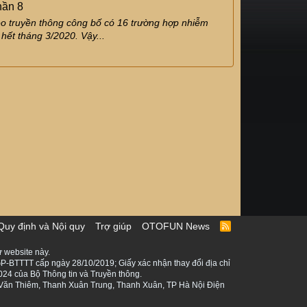
hần 8
heo truyền thông công bố có 16 trường hợp nhiễm
hết tháng 3/2020. Vậy...
Quy định và Nội quy
Trợ giúp
OTOFUN News
R
S
S
 website này.
P-BTTTT cấp ngày 28/10/2019; Giấy xác nhận thay đổi địa chỉ
024 của Bộ Thông tin và Truyền thông.
ê Văn Thiêm, Thanh Xuân Trung, Thanh Xuân, TP Hà Nội Điện