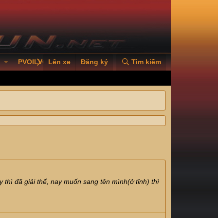
PVOILVGC2026
Lên xe
Đăng ký
Tìm kiếm
thì đã giải thể, nay muốn sang tên mình(ở tỉnh) thì