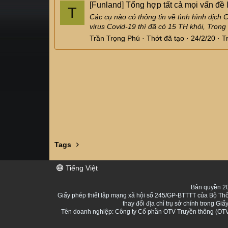
[Funland]
Tổng hợp tất cả mọi vấn đề
T
Các cụ nào có thông tin về tình hình dịch
virus Covid-19 thì đã có 15 TH khỏi, Trong
Trần Trọng Phú
Thớt đã tạo
24/2/20
T
Tags
Tiếng Việt
Bản quyền 20
Giấy phép thiết lập mạng xã hội số 245/GP-BTTTT của Bộ Thô
thay đổi địa chỉ trụ sở chính trong 
Tên doanh nghiệp: Công ty Cổ phần OTV Truyền thông (OTV 