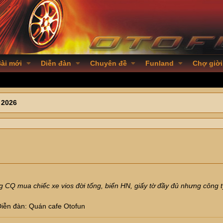
ài mới
Diễn đàn
Chuyên đề
Funland
Chợ giời
 2026
 CQ mua chiếc xe vios đời tống, biển HN, giấy tờ đầy đủ nhưng công ty 
Diễn đàn:
Quán cafe Otofun