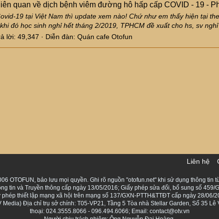
 liên quan về dịch bệnh viêm đường hô hấp cấp COVID - 19 - P
 Covid-19 tại Việt Nam thì update xem nào! Chứ như em thấy hiện tại t
 khi đó học sinh nghỉ hết tháng 2/2019, TPHCM đề xuất cho hs, sv nghỉ 
rả lời: 49,347
Diễn đàn:
Quán cafe Otofun
Liên hệ
06 OTOFUN, bảo lưu mọi quyền. Ghi rõ nguồn "otofun.net" khi sử dụng thông tin từ
ng tin và Truyền thông cấp ngày 13/05/2016; Giấy phép sửa đổi, bổ sung số 459/G
Giấy phép thiết lập mạng xã hội trên mạng số 137/GXN-PTTH&TTĐT cấp ngày 28/06/2
Media) Địa chỉ trụ sở chính: T05-VP21, Tầng 5 Tòa nhà Stellar Garden, Số 35 L
thoại: 024.3555.8066 - 096.494.6066; Email: contact@otv.vn