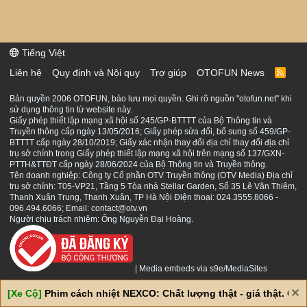
Tiếng Việt
Liên hệ
Quy định và Nội quy
Trợ giúp
OTOFUN News
R
S
S
Bản quyền 2006 OTOFUN, bảo lưu mọi quyền. Ghi rõ nguồn "otofun.net" khi
sử dụng thông tin từ website này.
Giấy phép thiết lập mạng xã hội số 245/GP-BTTTT của Bộ Thông tin và
Truyền thông cấp ngày 13/05/2016; Giấy phép sửa đổi, bổ sung số 459/GP-
BTTTT cấp ngày 28/10/2019; Giấy xác nhận thay đổi địa chỉ thay đổi địa chỉ
trụ sở chính trong Giấy phép thiết lập mạng xã hội trên mạng số 137/GXN-
PTTH&TTĐT cấp ngày 28/06/2024 của Bộ Thông tin và Truyền thông.
Tên doanh nghiệp: Công ty Cổ phần OTV Truyền thông (OTV Media) Địa chỉ
trụ sở chính: T05-VP21, Tầng 5 Tòa nhà Stellar Garden, Số 35 Lê Văn Thiêm,
Thanh Xuân Trung, Thanh Xuân, TP Hà Nội Điện thoại: 024.3555.8066 -
096.494.6066; Email: contact@otv.vn
Người chịu trách nhiệm: Ông Nguyễn Đại Hoàng.
|
Media embeds via s9e/MediaSites
[Xe Cộ]
Phim cách nhiệt NEXCO: Chất lượng thật - giá thật. Giá 