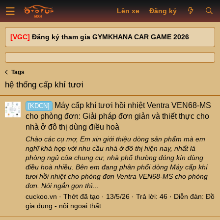
Lên xe
Đăng ký
[VGC]
Đăng ký tham gia GYMKHANA CAR GAME 2026
Tags
hệ thống cấp khí tươi
Máy cấp khí tươi hồi nhiệt Ventra VEN68-MS
[KDCN]
cho phòng đơn: Giải pháp đơn giản và thiết thực cho
nhà ở đô thị dùng điều hoà
Chào các cụ mợ, Em xin giới thiệu dòng sản phẩm mà em
nghĩ khá hợp với nhu cầu nhà ở đô thị hiện nay, nhất là
phòng ngủ của chung cư, nhà phố thường đóng kín dùng
điều hoà nhiều. Bên em đang phân phối dòng Máy cấp khí
tươi hồi nhiệt cho phòng đơn Ventra VEN68-MS cho phòng
đơn. Nói ngắn gọn thì...
cuckoo.vn
Thớt đã tạo
13/5/26
Trả lời: 46
Diễn đàn:
Đồ
gia dụng - nội ngoại thất