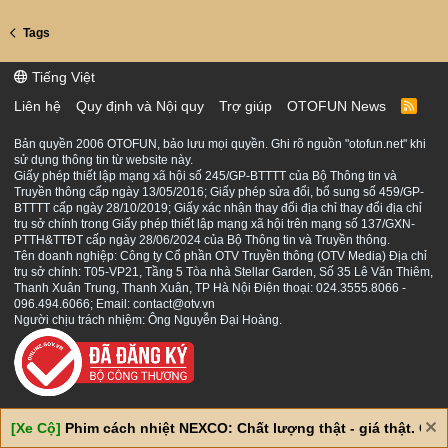
Tags
Tiếng Việt
Liên hệ
Quy định và Nội quy
Trợ giúp
OTOFUN News
R
S
S
Bản quyền 2006 OTOFUN, bảo lưu mọi quyền. Ghi rõ nguồn "otofun.net" khi
sử dụng thông tin từ website này.
Giấy phép thiết lập mạng xã hội số 245/GP-BTTTT của Bộ Thông tin và
Truyền thông cấp ngày 13/05/2016; Giấy phép sửa đổi, bổ sung số 459/GP-
BTTTT cấp ngày 28/10/2019; Giấy xác nhận thay đổi địa chỉ thay đổi địa chỉ
trụ sở chính trong Giấy phép thiết lập mạng xã hội trên mạng số 137/GXN-
PTTH&TTĐT cấp ngày 28/06/2024 của Bộ Thông tin và Truyền thông.
Tên doanh nghiệp: Công ty Cổ phần OTV Truyền thông (OTV Media) Địa chỉ
trụ sở chính: T05-VP21, Tầng 5 Tòa nhà Stellar Garden, Số 35 Lê Văn Thiêm,
Thanh Xuân Trung, Thanh Xuân, TP Hà Nội Điện thoại: 024.3555.8066 -
096.494.6066; Email: contact@otv.vn
Người chịu trách nhiệm: Ông Nguyễn Đại Hoàng.
[Xe Cộ]
Phim cách nhiệt NEXCO: Chất lượng thật - giá thật. Giá 