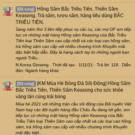
Hồng Sâm Bắc Triều Tiên, Thiên Sâm
[Đã xong]
Keasong. Trà sâm, rượu sâm, hàng tiêu dùng BẮC
TRIỀU TIÊN.
Sang năm thứ 3 liên tiếp phục vụ các cụ, các mợ OF em tiếp
tục có những mặt hàng Hồng sâm Keasong của Bắc Triều
Tiên loại Thiên Sâm cao cấp nhất và các loại cao hồng sâm,
trà hồng sâm cao cấp với nhiều chương trình Khuyến mãi
đặc biệt hấp dẫn. Đây là hàng xách tay từ những người bạn
người Triều...
N.Korea Ginseng
Thớt đã tạo
1/11/21
Trả lời: 118
Diễn
đàn:
Ngành hàng khác
[KM Mùa Hè Bóng Đá Sôi Động] Hồng Sâm
[Đã xong]
Bắc Triều Tiên, Thiên Sâm Keasong cho sức khỏe
vàng lăn cùng trái bóng
Mùa hè 2021 với những trận cầu sôi động của Đội tuyển Việt
Nam hay các đội tuyển hàng đầu Châu Âu đang tới gần, em
tiếp tục có những mặt hàng Hồng sâm Keasong của Bắc
Triều Tiên loại Thiên Sâm cao cấp nhất và các loại cao hồng
sâm, trà hồng sâm cao cấp với nhiều chương trình Khuyến
mãi đặc biệt...