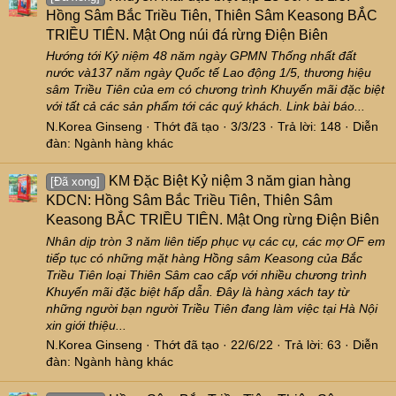
Hồng Sâm Bắc Triều Tiên, Thiên Sâm Keasong BẮC
TRIỀU TIÊN. Mật Ong núi đá rừng Điện Biên
Hướng tới Kỷ niệm 48 năm ngày GPMN Thống nhất đất
nước và137 năm ngày Quốc tế Lao động 1/5, thương hiệu
sâm Triều Tiên của em có chương trình Khuyến mãi đặc biệt
với tất cả các sản phẩm tới các quý khách. Link bài báo...
N.Korea Ginseng
Thớt đã tạo
3/3/23
Trả lời: 148
Diễn
đàn:
Ngành hàng khác
KM Đặc Biệt Kỷ niệm 3 năm gian hàng
[Đã xong]
KDCN: Hồng Sâm Bắc Triều Tiên, Thiên Sâm
Keasong BẮC TRIỀU TIÊN. Mật Ong rừng Điện Biên
Nhân dịp tròn 3 năm liên tiếp phục vụ các cụ, các mợ OF em
tiếp tục có những mặt hàng Hồng sâm Keasong của Bắc
Triều Tiên loại Thiên Sâm cao cấp với nhiều chương trình
Khuyến mãi đặc biệt hấp dẫn. Đây là hàng xách tay từ
những người bạn người Triều Tiên đang làm việc tại Hà Nội
xin giới thiệu...
N.Korea Ginseng
Thớt đã tạo
22/6/22
Trả lời: 63
Diễn
đàn:
Ngành hàng khác