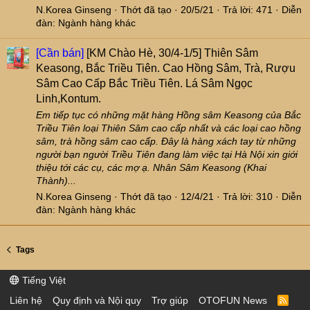
N.Korea Ginseng
Thớt đã tạo
20/5/21
Trả lời: 471
Diễn
đàn:
Ngành hàng khác
[Cần bán]
[KM Chào Hè, 30/4-1/5] Thiên Sâm
Keasong, Bắc Triều Tiên. Cao Hồng Sâm, Trà, Rượu
Sâm Cao Cấp Bắc Triều Tiên. Lá Sâm Ngọc
Linh,Kontum.
Em tiếp tục có những mặt hàng Hồng sâm Keasong của Bắc
Triều Tiên loại Thiên Sâm cao cấp nhất và các loại cao hồng
sâm, trà hồng sâm cao cấp. Đây là hàng xách tay từ những
người bạn người Triều Tiên đang làm việc tại Hà Nội xin giới
thiệu tới các cụ, các mợ ạ. Nhân Sâm Keasong (Khai
Thành)...
N.Korea Ginseng
Thớt đã tạo
12/4/21
Trả lời: 310
Diễn
đàn:
Ngành hàng khác
Tags
Tiếng Việt
Liên hệ
Quy định và Nội quy
Trợ giúp
OTOFUN News
R