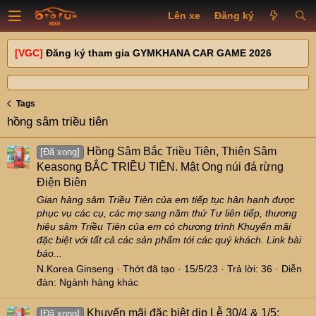
Lên xe
Đăng ký
[VGC]
Đăng ký tham gia GYMKHANA CAR GAME 2026
Tags
hồng sâm triều tiên
Hồng Sâm Bắc Triều Tiên, Thiên Sâm
[Đã xong]
Keasong BẮC TRIỀU TIÊN. Mật Ong núi đá rừng
Điện Biên
Gian hàng sâm Triều Tiên của em tiếp tục hân hạnh được
phục vụ các cụ, các mợ sang năm thứ Tư liên tiếp, thương
hiệu sâm Triều Tiên của em có chương trình Khuyến mãi
đặc biệt với tất cả các sản phẩm tới các quý khách. Link bài
báo...
N.Korea Ginseng
Thớt đã tạo
15/5/23
Trả lời: 36
Diễn
đàn:
Ngành hàng khác
Khuyến mãi đặc biệt dịp Lễ 30/4 & 1/5:
[Đã xong]