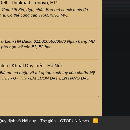
ell , Thinkpad, Lenovo, HP
- Cam kết Zin, đẹp, chất. Bao mở check main đủ
ôn ạ. Có thể cung cấp TRACKING Mỹ...
m Từ Liêm HN Bank: 011.01056.88888 Ngân hàng MB
 phù hợp với các F1, F2 học...
top | Khuất Duy Tiến - Hà Nội.
à em có nhập về ít Laptop xách tay tiêu chuẩn Mỹ
T TÌNH - UY TÍN - EM LUÔN ĐẶT LÊN HÀNG ĐẦU
Quy định và Nội quy
Trợ giúp
OTOFUN News
R
S
S