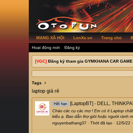
MẠNG XÃ HỘI
LenXe.vn
Trang chủ
B
Hoạt động mới
Đăng ký
[VGC]
Đăng ký tham gia GYMKHANA CAR GAME
Tags
laptop giá rẻ
[LaptopBT] - DELL, THINKPA
Hết hạn
Chào các cụ các mợ ! Em có ít Laptop chấ
kiểu ạ. Bao dẫn thợ giỏi hoặc người rành
nguyenbathang37
Thớt đã tạo
12/5/22