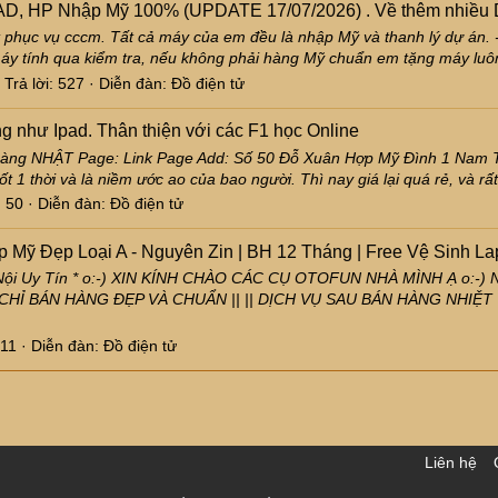
AD, HP Nhập Mỹ 100% (UPDATE 17/07/2026) . Về thêm nhiều D
t phục vụ cccm. Tất cả máy của em đều là nhập Mỹ và thanh lý dự án. 
 máy tính qua kiểm tra, nếu không phải hàng Mỹ chuẩn em tặng máy lu
Trả lời: 527
Diễn đàn:
Đồ điện tử
g như Ipad. Thân thiện với các F1 học Online
á hàng NHẬT Page: Link Page Add: Số 50 Đỗ Xuân Hợp Mỹ Đình 1 Na
 1 thời và là niềm ước ao của bao người. Thì nay giá lại quá rẻ, và rất
: 50
Diễn đàn:
Đồ điện tử
 Mỹ Đẹp Loại A - Nguyên Zin | BH 12 Tháng | Free Vệ Sinh Lap
Nội Uy Tín * o:-) XIN KÍNH CHÀO CÁC CỤ OTOFUN NHÀ MÌNH Ạ o:-) Nh
ẾT CHỈ BÁN HÀNG ĐẸP VÀ CHUẨN || || DỊCH VỤ SAU BÁN HÀNG NHIỆ
411
Diễn đàn:
Đồ điện tử
Liên hệ