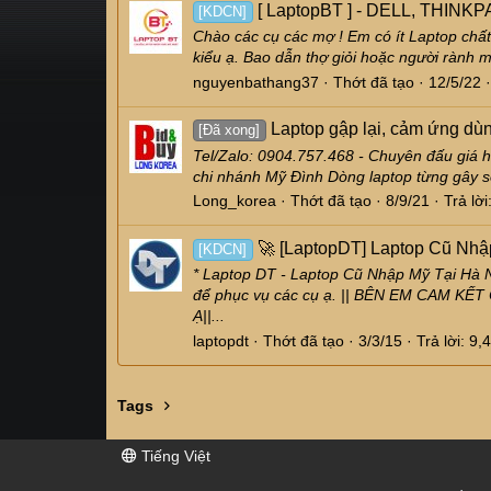
[ LaptopBT ] - DELL, THINKP
[KDCN]
Chào các cụ các mợ ! Em có ít Laptop chấ
kiểu ạ. Bao dẫn thợ giỏi hoặc người rành
nguyenbathang37
Thớt đã tạo
12/5/22
Laptop gập lại, cảm ứng dùn
[Đã xong]
Tel/Zalo: 0904.757.468 - Chuyên đấu gi
chi nhánh Mỹ Đình Dòng laptop từng gây sốt
Long_korea
Thớt đã tạo
8/9/21
Trả lời
🚀 [LaptopDT] Laptop Cũ Nhập
[KDCN]
* Laptop DT - Laptop Cũ Nhập Mỹ Tại Hà 
để phục vụ các cụ ạ. || BÊN EM CAM K
Ạ||...
laptopdt
Thớt đã tạo
3/3/15
Trả lời: 9,
Tags
Tiếng Việt