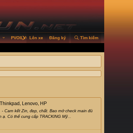
PVOILVGC2026
Lên xe
Đăng ký
Tìm kiếm
 Thinkpad, Lenovo, HP
 - Cam kết Zin, đẹp, chất. Bao mở check main đủ
ôn ạ. Có thể cung cấp TRACKING Mỹ...