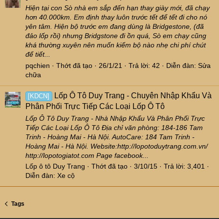
Hiện tại con Sò nhà em sắp đến hạn thay giày mới, đã chạy
hơn 40.000km. Em định thay luôn trước tết để tết đi cho nó
yên tâm. Hiện bộ trước em đang dùng là Bridgestone, (đã
đảo lốp rồi) nhưng Bridgstone đi ồn quá, Sò em chạy cũng
khá thường xuyên nên muốn kiếm bộ nào nhẹ chi phí chút
để tiết...
pqchien
Thớt đã tạo
26/1/21
Trả lời: 42
Diễn đàn:
Sửa
chữa
Lốp Ô Tô Duy Trang - Chuyên Nhập Khẩu Và
[KDCN]
Phân Phối Trực Tiếp Các Loại Lốp Ô Tô
Lốp Ô Tô Duy Trang - Nhà Nhập Khẩu Và Phân Phối Trực
Tiếp Các Loại Lốp Ô Tô Địa chỉ văn phòng: 184-186 Tam
Trinh - Hoàng Mai - Hà Nội. AutoCare: 184 Tam Trinh -
Hoàng Mai - Hà Nội. Website:http://lopotoduytrang.com.vn/
http://lopotogiatot.com Page facebook...
Lốp ô tô Duy Trang
Thớt đã tạo
3/10/15
Trả lời: 3,401
Diễn đàn:
Xe cộ
Tags