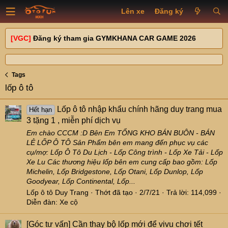
Lên xe
Đăng ký
[VGC]
Đăng ký tham gia GYMKHANA CAR GAME 2026
Tags
lốp ô tô
Lốp ô tô nhập khẩu chính hãng duy trang mua
Hết hạn
3 tặng 1 , miễn phí dịch vụ
Em chào CCCM :D Bên Em TỔNG KHO BÁN BUÔN - BÁN
LẺ LỐP Ô TÔ Sản Phẩm bên em mang đến phục vụ các
cụ/mợ: Lốp Ô Tô Du Lịch - Lốp Công trình - Lốp Xe Tải - Lốp
Xe Lu Các thương hiệu lốp bên em cung cấp bao gồm: Lốp
Michelin, Lốp Bridgestone, Lốp Otani, Lốp Dunlop, Lốp
Goodyear, Lốp Continental, Lốp...
Lốp ô tô Duy Trang
Thớt đã tạo
2/7/21
Trả lời: 114,099
Diễn đàn:
Xe cộ
[Góc tư vấn] Cần thay bộ lốp mới để vivu chơi tết