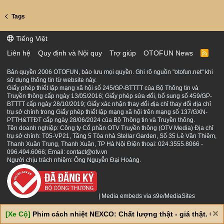
Tags
Tiếng Việt
Liên hệ
Quy định và Nội quy
Trợ giúp
OTOFUN News
R
S
S
Bản quyền 2006 OTOFUN, bảo lưu mọi quyền. Ghi rõ nguồn "otofun.net" khi
sử dụng thông tin từ website này.
Giấy phép thiết lập mạng xã hội số 245/GP-BTTTT của Bộ Thông tin và
Truyền thông cấp ngày 13/05/2016; Giấy phép sửa đổi, bổ sung số 459/GP-
BTTTT cấp ngày 28/10/2019; Giấy xác nhận thay đổi địa chỉ thay đổi địa chỉ
trụ sở chính trong Giấy phép thiết lập mạng xã hội trên mạng số 137/GXN-
PTTH&TTĐT cấp ngày 28/06/2024 của Bộ Thông tin và Truyền thông.
Tên doanh nghiệp: Công ty Cổ phần OTV Truyền thông (OTV Media) Địa chỉ
trụ sở chính: T05-VP21, Tầng 5 Tòa nhà Stellar Garden, Số 35 Lê Văn Thiêm,
Thanh Xuân Trung, Thanh Xuân, TP Hà Nội Điện thoại: 024.3555.8066 -
096.494.6066; Email: contact@otv.vn
Người chịu trách nhiệm: Ông Nguyễn Đại Hoàng.
|
Media embeds via s9e/MediaSites
[Xe Cộ]
Phim cách nhiệt NEXCO: Chất lượng thật - giá thật. Giá 