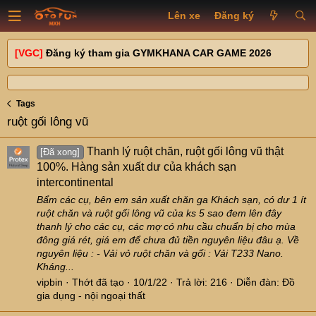
Lên xe
Đăng ký
[VGC]
Đăng ký tham gia GYMKHANA CAR GAME 2026
Tags
ruột gối lông vũ
Thanh lý ruột chăn, ruột gối lông vũ thật
[Đã xong]
100%. Hàng sản xuất dư của khách sạn
intercontinental
Bẩm các cụ, bên em sản xuất chăn ga Khách sạn, có dư 1 ít
ruột chăn và ruột gối lông vũ của ks 5 sao đem lên đây
thanh lý cho các cụ, các mợ có nhu cầu chuẩn bị cho mùa
đông giá rét, giá em để chưa đủ tiền nguyên liệu đâu ạ. Về
nguyên liệu : - Vải vỏ ruột chăn và gối : Vải T233 Nano.
Kháng...
vipbin
Thớt đã tạo
10/1/22
Trả lời: 216
Diễn đàn:
Đồ
gia dụng - nội ngoại thất