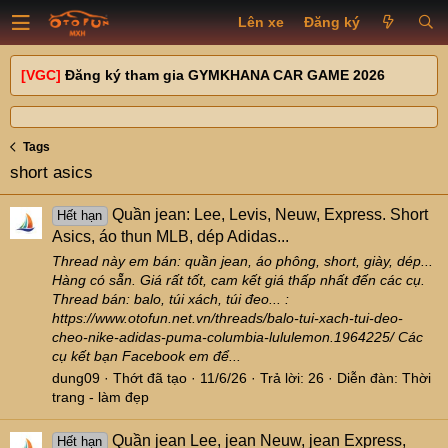
Lên xe
Đăng ký
[VGC]
Đăng ký tham gia GYMKHANA CAR GAME 2026
Tags
short asics
Quần jean: Lee, Levis, Neuw, Express. Short
Hết hạn
Asics, áo thun MLB, dép Adidas...
Thread này em bán: quần jean, áo phông, short, giày, dép...
Hàng có sẵn. Giá rất tốt, cam kết giá thấp nhất đến các cụ.
Thread bán: balo, túi xách, túi đeo... :
https://www.otofun.net.vn/threads/balo-tui-xach-tui-deo-
cheo-nike-adidas-puma-columbia-lululemon.1964225/ Các
cụ kết bạn Facebook em để...
dung09
Thớt đã tạo
11/6/26
Trả lời: 26
Diễn đàn:
Thời
trang - làm đẹp
Quần jean Lee, jean Neuw, jean Express,
Hết hạn