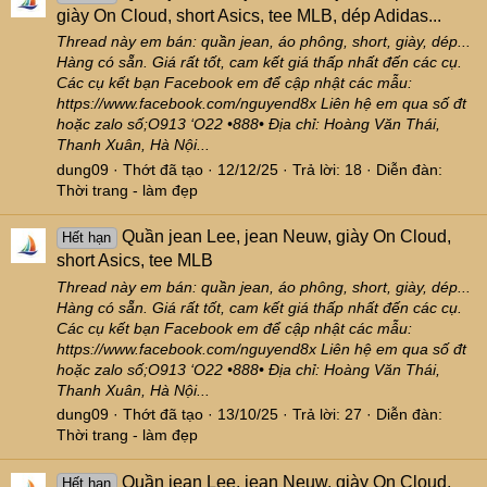
giày On Cloud, short Asics, tee MLB, dép Adidas...
Thread này em bán: quần jean, áo phông, short, giày, dép...
Hàng có sẵn. Giá rất tốt, cam kết giá thấp nhất đến các cụ.
Các cụ kết bạn Facebook em để cập nhật các mẫu:
https://www.facebook.com/nguyend8x Liên hệ em qua số đt
hoặc zalo số;O913 ‘O22 •888• Địa chỉ: Hoàng Văn Thái,
Thanh Xuân, Hà Nội...
dung09
Thớt đã tạo
12/12/25
Trả lời: 18
Diễn đàn:
Thời trang - làm đẹp
Quần jean Lee, jean Neuw, giày On Cloud,
Hết hạn
short Asics, tee MLB
Thread này em bán: quần jean, áo phông, short, giày, dép...
Hàng có sẵn. Giá rất tốt, cam kết giá thấp nhất đến các cụ.
Các cụ kết bạn Facebook em để cập nhật các mẫu:
https://www.facebook.com/nguyend8x Liên hệ em qua số đt
hoặc zalo số;O913 ‘O22 •888• Địa chỉ: Hoàng Văn Thái,
Thanh Xuân, Hà Nội...
dung09
Thớt đã tạo
13/10/25
Trả lời: 27
Diễn đàn:
Thời trang - làm đẹp
Quần jean Lee, jean Neuw, giày On Cloud,
Hết hạn