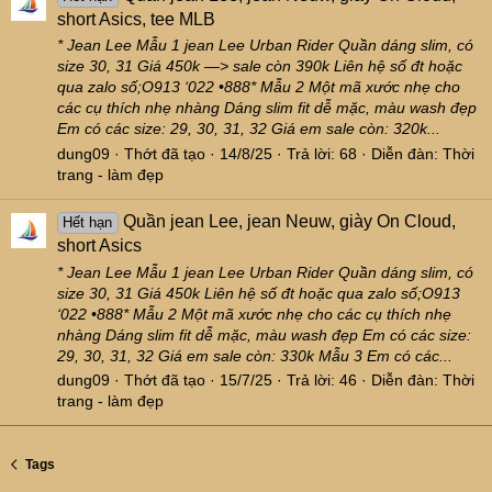
short Asics, tee MLB
* Jean Lee Mẫu 1 jean Lee Urban Rider Quần dáng slim, có
size 30, 31 Giá 450k —> sale còn 390k Liên hệ số đt hoặc
qua zalo số;O913 ‘022 •888* Mẫu 2 Một mã xước nhẹ cho
các cụ thích nhẹ nhàng Dáng slim fit dễ mặc, màu wash đẹp
Em có các size: 29, 30, 31, 32 Giá em sale còn: 320k...
dung09
Thớt đã tạo
14/8/25
Trả lời: 68
Diễn đàn:
Thời
trang - làm đẹp
Quần jean Lee, jean Neuw, giày On Cloud,
Hết hạn
short Asics
* Jean Lee Mẫu 1 jean Lee Urban Rider Quần dáng slim, có
size 30, 31 Giá 450k Liên hệ số đt hoặc qua zalo số;O913
‘022 •888* Mẫu 2 Một mã xước nhẹ cho các cụ thích nhẹ
nhàng Dáng slim fit dễ mặc, màu wash đẹp Em có các size:
29, 30, 31, 32 Giá em sale còn: 330k Mẫu 3 Em có các...
dung09
Thớt đã tạo
15/7/25
Trả lời: 46
Diễn đàn:
Thời
trang - làm đẹp
Tags