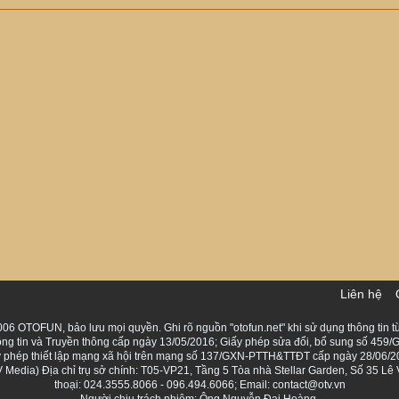
Liên hệ
06 OTOFUN, bảo lưu mọi quyền. Ghi rõ nguồn "otofun.net" khi sử dụng thông tin từ
ng tin và Truyền thông cấp ngày 13/05/2016; Giấy phép sửa đổi, bổ sung số 459/G
Giấy phép thiết lập mạng xã hội trên mạng số 137/GXN-PTTH&TTĐT cấp ngày 28/06/2
Media) Địa chỉ trụ sở chính: T05-VP21, Tầng 5 Tòa nhà Stellar Garden, Số 35 L
thoại: 024.3555.8066 - 096.494.6066; Email: contact@otv.vn