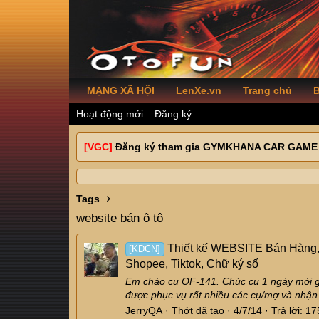
MẠNG XÃ HỘI
LenXe.vn
Trang chủ
B
Hoạt động mới
Đăng ký
[VGC]
Đăng ký tham gia GYMKHANA CAR GAME
Tags
website bán ô tô
Thiết kế WEBSITE Bán Hàng,
[KDCN]
Shopee, Tiktok, Chữ ký số
Em chào cụ OF-141. Chúc cụ 1 ngày mới g
được phục vụ rất nhiều các cụ/mợ và nhận 
JerryQA
Thớt đã tạo
4/7/14
Trả lời: 1