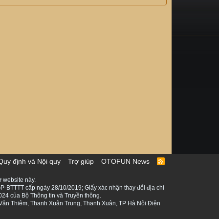
Quy định và Nội quy
Trợ giúp
OTOFUN News
R
S
S
 website này.
P-BTTTT cấp ngày 28/10/2019; Giấy xác nhận thay đổi địa chỉ
024 của Bộ Thông tin và Truyền thông.
ê Văn Thiêm, Thanh Xuân Trung, Thanh Xuân, TP Hà Nội Điện