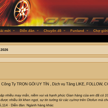
ài mới
Diễn đàn
Chuyên đề
Funland
Chợ giời
 2026
 Công Ty TRỌN GÓI UY TÍN , Dịch vụ Tăng LIKE, FOLLOW, C
ặp nhiều may mắn, niềm vui và hạnh phúc Gian hàng của em đã có 10
được nhiều lời khen ngợi, sự tin tưởng từ các cụ/mợ trên Otofun mà ch
75,114
Diễn đàn:
Ngành hàng khác