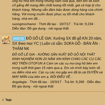
ủng hộ nhà em trong những năm vừa qua, bên em sẽ luôn
cố gắng để mang đến chất lượng tốt nhất, giá cả hợp lý cho
khách hàng. Nhưng vẫn đảm bảo được dùng hàng của chính
hãng. Với mong muốn được phục vụ tốt nhất cho khách
hàng, nhà em đã...
xuongmochanoi
Thớt đã tạo
10/7/17
Trả lời: 9,234
Diễn đàn:
Đồ gia dụng - nội ngoại thất
ĐỒ GỖ LÊ GIA: Xưởng SX đồ gỗ KN 20 năm,
[KDCN]
SX theo mọi YC | Luôn có sẵn: SOFA GỖ - BÀN ĂN -
THẢM NK
ĐỒ GỖ LÊ GIA - XƯỞNG SẢN XUẤT ĐỒ GỖ NỘI THẤT
KINH NGHIỆM HƠN 20 NĂM XIN KÍNH CHÀO CÁC CỤ CÁC
MỢ TRÊN OTOFUN Ạ Cảm ơn các cụ mợ ủng hộ bên em
trong suốt thời gian 15 năm qua ạ. Em xin trình bày luôn về
ưu điểm nhà em. Các cụ các mợ gặp em đã là cái DUYÊN và
MAY MẮN của bên em ạ. ĐÔI ĐIỀU VỀ...
dogolegia
Thớt đã tạo
10/3/17
Trả lời: 9,268
Diễn đàn:
Đồ gia dụng - nội ngoại thất
Tags