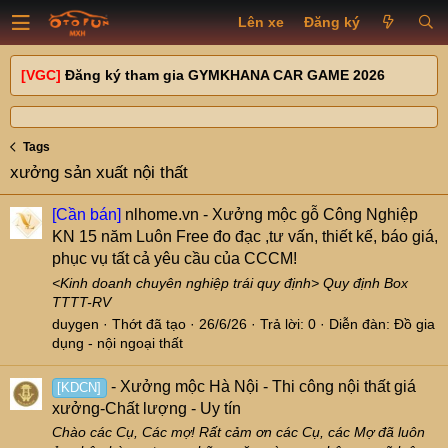
Lên xe
Đăng ký
[VGC]
Đăng ký tham gia GYMKHANA CAR GAME 2026
Tags
xưởng sản xuất nội thất
[Cần bán]
nlhome.vn - Xưởng mộc gỗ Công Nghiệp
KN 15 năm Luôn Free đo đạc ,tư vấn, thiết kế, báo giá,
phục vụ tất cả yêu cầu của CCCM!
<Kinh doanh chuyên nghiệp trái quy định> Quy định Box
TTTT-RV
duygen
Thớt đã tạo
26/6/26
Trả lời: 0
Diễn đàn:
Đồ gia
dụng - nội ngoại thất
- Xưởng mộc Hà Nội - Thi công nội thất giá
[KDCN]
xưởng-Chất lượng - Uy tín
Chào các Cụ, Các mợ! Rất cảm ơn các Cụ, các Mợ đã luôn