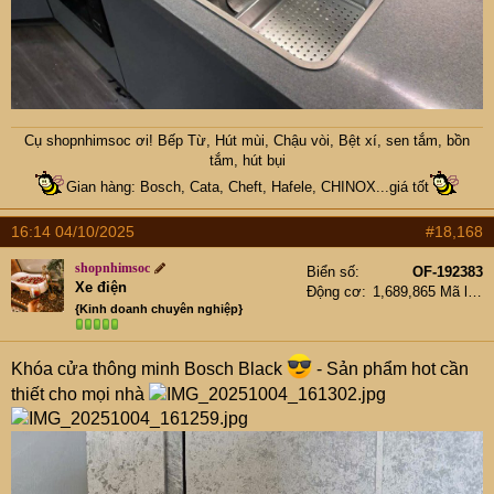
loại chậu này thiết kế theo phong cách châu âu, đúc khối
Cụ
shopnhimsoc
ơi! Bếp Từ, Hút mùi, Chậu vòi, Bệt xí, sen tắm, bồn
đặc inox chuẩn sịn sò, rất chắc chắn cụ nha
tắm, hút bụi
Gian hàng: Bosch, Cata, Cheft, Hafele, CHINOX...giá tốt
16:14 04/10/2025
#18,168
shopnhimsoc
Biển số
OF-192383
Xe điện
Động cơ
1,689,865 Mã lực
{Kinh doanh chuyên nghiệp}
Khóa cửa thông minh Bosch Black
- Sản phẩm hot cần
thiết cho mọi nhà