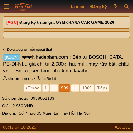
Lên xe
Đăng ký
[VGC]
Đăng ký tham gia GYMKHANA CAR GAME 2026
Đồ gia dụng - nội ngoại thất
❤️❤️Nhadeplam.com : Bếp từ BOSCH, CATA,
[KDCN]
PE-DI-NI... giá chỉ từ 2.980k, hút mùi, máy rửa bát, chậu
vòi... Bệt xí, sen tắm, phụ kiện, lavabo.
T
N
shopnhimsoc
15/6/18
h
g
Trước
1
…
909
…
1069
Tiếp
r
à
e
y
Số điện thoại
0988062133
a
g
Giá
2.980 VNĐ
d
ử
s
i
Địa chỉ
Số 7 ngõ 99 Xuân La, Tây Hồ, Hà Nội
t
a
06:42 04/10/2025
#18,161
r