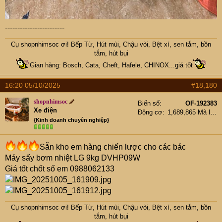
------------------------
Cụ
shopnhimsoc
ơi! Bếp Từ, Hút mùi, Chậu vòi, Bệt xí, sen tắm, bồn
tắm, hút bụi
Gian hàng: Bosch, Cata, Cheft, Hafele, CHINOX...giá tốt
16:20 05/10/2025
#18,180
shopnhimsoc
Biển số
OF-192383
Xe điện
Động cơ
1,689,865 Mã lực
{Kinh doanh chuyên nghiệp}
Sẵn kho em hàng chiến lược cho các bác
Máy sấy bơm nhiệt LG 9kg DVHP09W
Giá tốt chốt số em 0988062133
Cụ
shopnhimsoc
ơi! Bếp Từ, Hút mùi, Chậu vòi, Bệt xí, sen tắm, bồn
tắm, hút bụi