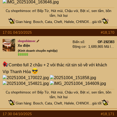
Cụ
shopnhimsoc
ơi! Bếp Từ, Hút mùi, Chậu vòi, Bệt xí, sen tắm, bồn
tắm, hút bụi
Gian hàng: Bosch, Cata, Cheft, Hafele, CHINOX...giá tốt
17:01 04/10/2025
#18,170
shopnhimsoc
Biển số
OF-192383
Xe điện
Động cơ
1,689,865 Mã lực
{Kinh doanh chuyên nghiệp}
Combo full 2 chậu + 2 vòi thác rút sịn sò về với khách
Vip Thanh Hóa
Cụ
shopnhimsoc
ơi! Bếp Từ, Hút mùi, Chậu vòi, Bệt xí, sen tắm, bồn
tắm, hút bụi
Gian hàng: Bosch, Cata, Cheft, Hafele, CHINOX...giá tốt
17:30 04/10/2025
#18,171