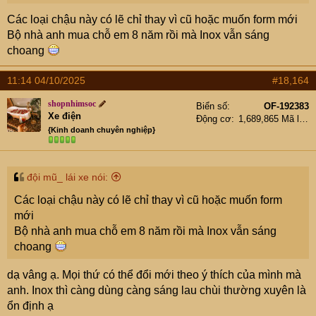
Có loại chậu nào mà phơi nắng phơi sương không
Các loại chậu này có lẽ chỉ thay vì cũ hoặc muốn form mới
bay bạt được màu ( nồi đồng cối đá các anh cứ phá thoả
Bộ nhà anh mua chỗ em 8 năm rồi mà Inox vẫn sáng
thuê)
choang
Có loại chậu nào mà chưa từng biết đến mùi gỉ sét,
hay hôi thối bốc lên mỗi khi dùng lâu ngày ko vệ sinh cọ
11:14 04/10/2025
#18,164
rửa
shopnhimsoc
Có loại chậu nào mà chịu được áp lực nặng, không
Biển số
OF-192383
Xe điện
Động cơ
1,689,865 Mã lực
đổ mồ hôi, không bám cặn bẩn
{Kinh doanh chuyên nghiệp}
Vâng, em Phượng búp bê sẽ giải quyết hết các vấn đề
trên! Em Phượng Hoàng Nhận giải quyết mọi nỗi âu lo
nội trợ trong gian bếp của gia đình bạn
đội mũ_ lái xe nói:
Các loại chậu này có lẽ chỉ thay vì cũ hoặc muốn form
mới
View attachment
Bộ nhà anh mua chỗ em 8 năm rồi mà Inox vẫn sáng
6331815
choang
Combo 01:
Combo 02
: chậu
Combo 03:
chậu
chậu đá đen+
dạ vâng ạ. Mọi thứ có thể đổi mới theo ý thích của mình mà
đá xám nhập
đá trắng nhập
vòi rút cao
anh. Inox thì càng dùng càng sáng lau chùi thường xuyên là
khẩu cao cấp +
khẩu cao cấp + vòi
cấp đen 2
ổn định ạ
vòi rút rửa 2 chế
rút rửa 2 chế độ
chế độ rửa