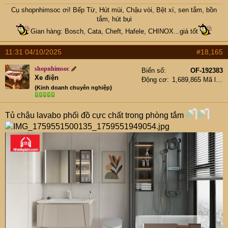
độ cao cấp
cao cấp giá
Cụ
shopnhimsoc
ơi! Bếp Từ, Hút mùi, Chậu vòi, Bệt xí, sen tắm, bồn
Kích thước
Kích thước chậu:
Kích thước chậu:
tắm, hút bụi
chậu
88x50cm
80x50cm
Gian hàng: Bosch, Cata, Cheft, Hafele, CHINOX...giá tốt
80x47cm
View
11:31 04/10/2025
#18,165
View attachment
View attachment
attachment
6331824
6042887
shopnhimsoc
6331823
Biển số
OF-192383
Xe điện
Động cơ
1,689,865 Mã lực
Chậu đá cánh én
Chậu đá muối tiêu
{Kinh doanh chuyên nghiệp}
Chậu đá đen
trắng 99x49cm
80x47cm lệch
View
Tủ chậu lavabo phối đồ cực chất trong phòng tắm
View attachment
View attachment
attachment
6331825
6331813
6042891
Chậu đá
vàng chanh
Chậu đá trắng
Chậu có bàn cao
cỡ bé
86x49cm
cấp đá có bàn đen
72x45cm
View
View attachment
View attachment
attachment
6331812
6042889
6042888