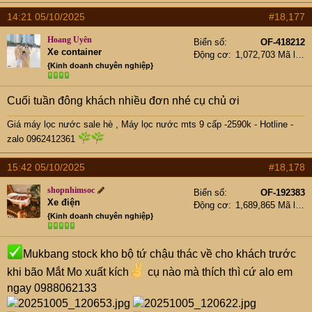
14:21 05/10/2025
#18,177
Hoang Uyên
Biển số
OF-418212
Xe container
Động cơ
1,072,703 Mã lực
{Kinh doanh chuyên nghiệp}
Cuối tuần đông khách nhiều đơn nhé cụ chủ ơi
Giá máy lọc nước sale hè
,
Máy lọc nước mts 9 cấp -2590k -
Hotline -
zalo 0962412361
15:42 05/10/2025
#18,178
shopnhimsoc
Biển số
OF-192383
Xe điện
Động cơ
1,689,865 Mã lực
{Kinh doanh chuyên nghiệp}
Mukbang stock kho bộ tứ chậu thác về cho khách trước
khi bão Mắt Mo xuất kích
cụ nào mà thích thì cứ alo em
ngay 0988062133