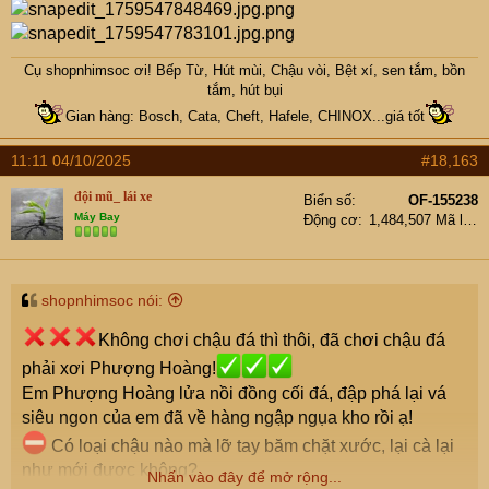
Cụ
shopnhimsoc
ơi! Bếp Từ, Hút mùi, Chậu vòi, Bệt xí, sen tắm, bồn
tắm, hút bụi
Gian hàng: Bosch, Cata, Cheft, Hafele, CHINOX...giá tốt
11:11 04/10/2025
#18,163
đội mũ_ lái xe
Biển số
OF-155238
Máy Bay
Động cơ
1,484,507 Mã lực
shopnhimsoc nói:
Không chơi chậu đá thì thôi, đã chơi chậu đá
phải xơi Phượng Hoàng!
Em Phượng Hoàng lửa nồi đồng cối đá, đập phá lại vá
siêu ngon của em đã về hàng ngập ngụa kho rồi ạ!
Có loại chậu nào mà lỡ tay băm chặt xước, lại cà lại
như mới được không?
Nhấn vào đây để mở rộng...