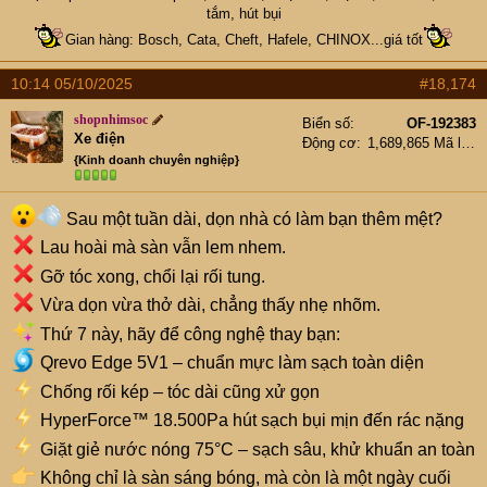
tắm, hút bụi
Gian hàng: Bosch, Cata, Cheft, Hafele, CHINOX...giá tốt
10:14 05/10/2025
#18,174
shopnhimsoc
Biển số
OF-192383
Xe điện
Động cơ
1,689,865 Mã lực
{Kinh doanh chuyên nghiệp}
Sau một tuần dài, dọn nhà có làm bạn thêm mệt?
Lau hoài mà sàn vẫn lem nhem.
Gỡ tóc xong, chổi lại rối tung.
Vừa dọn vừa thở dài, chẳng thấy nhẹ nhõm.
Thứ 7 này, hãy để công nghệ thay bạn:
Qrevo Edge 5V1 – chuẩn mực làm sạch toàn diện
Chống rối kép – tóc dài cũng xử gọn
HyperForce™ 18.500Pa hút sạch bụi mịn đến rác nặng
Giặt giẻ nước nóng 75°C – sạch sâu, khử khuẩn an toàn
Không chỉ là sàn sáng bóng, mà còn là một ngày cuối