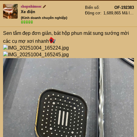
shopnhimsoc
Biển số
OF-192383
Xe điện
Động cơ
1,689,865 Mã lực
{Kinh doanh chuyên nghiệp}
Sen tắm đẹp đơn giản, bát hộp phun mát sung sướng mời
các cụ mợ xơi nhanh