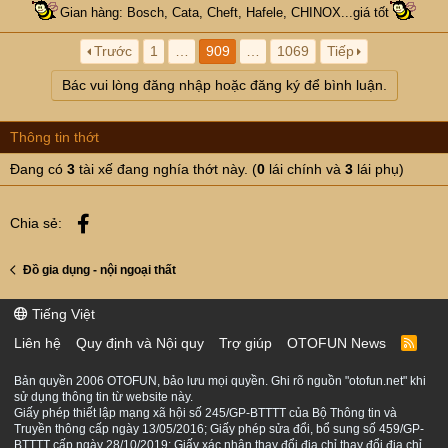
Gian hàng: Bosch, Cata, Cheft, Hafele, CHINOX...giá tốt
Trước
1
…
909
…
1069
Tiếp
Bác vui lòng đăng nhập hoặc đăng ký để bình luận.
Thông tin thớt
Đang có
3
tài xế đang nghía thớt này. (
0
lái chính và
3
lái phụ)
Facebook
Chia sẻ:
Đồ gia dụng - nội ngoại thất
Tiếng Việt
Liên hệ
Quy định và Nội quy
Trợ giúp
OTOFUN News
R
S
S
Bản quyền 2006 OTOFUN, bảo lưu mọi quyền. Ghi rõ nguồn "otofun.net" khi
sử dụng thông tin từ website này.
Giấy phép thiết lập mạng xã hội số 245/GP-BTTTT của Bộ Thông tin và
Truyền thông cấp ngày 13/05/2016; Giấy phép sửa đổi, bổ sung số 459/GP-
BTTTT cấp ngày 28/10/2019; Giấy xác nhận thay đổi địa chỉ thay đổi địa chỉ