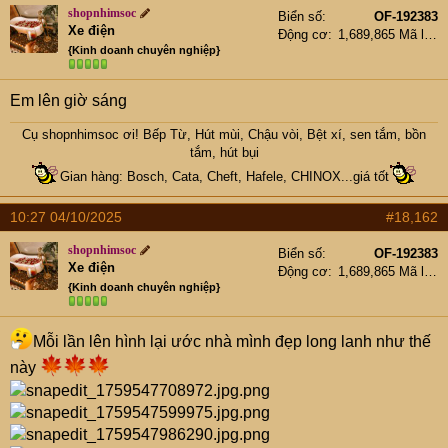
t
shopnhimsoc
Biển số
OF-192383
e
Xe điện
Động cơ
1,689,865 Mã lực
r
{Kinh doanh chuyên nghiệp}
Em lên giờ sáng
Cụ
shopnhimsoc
ơi! Bếp Từ, Hút mùi, Chậu vòi, Bệt xí, sen tắm, bồn
tắm, hút bụi
Gian hàng: Bosch, Cata, Cheft, Hafele, CHINOX...giá tốt
10:27 04/10/2025
#18,162
shopnhimsoc
Biển số
OF-192383
Xe điện
Động cơ
1,689,865 Mã lực
{Kinh doanh chuyên nghiệp}
Mỗi lần lên hình lại ước nhà mình đẹp long lanh như thế
này