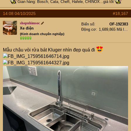
Gian hàng: Bosch, Cata, Cheft, Hafele, CHINOX...giá tốt
Chậu vòi Konox giá cực sốc
14:08 04/10/2025
#18,167
shopnhimsoc
Biển số
OF-192383
Xe điện
Động cơ
1,689,865 Mã lực
{Kinh doanh chuyên nghiệp}
Mẫu chậu vòi rửa bát Kluger nhìn đẹp quá đi