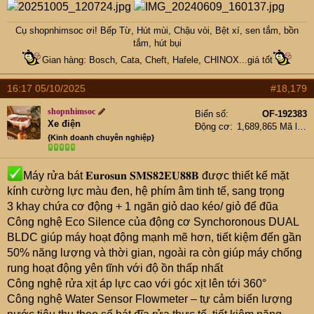
Cụ
shopnhimsoc
ơi! Bếp Từ, Hút mùi, Chậu vòi, Bệt xí, sen tắm, bồn
tắm, hút bụi
Gian hàng: Bosch, Cata, Cheft, Hafele, CHINOX...giá tốt
16:17 05/10/2025
#18,179
shopnhimsoc
Biển số
OF-192383
Xe điện
Động cơ
1,689,865 Mã lực
{Kinh doanh chuyên nghiệp}
Máy rửa bát 𝐄𝐮𝐫𝐨𝐬𝐮𝐧 𝐒𝐌𝐒𝟖𝟐𝐄𝐔𝟖𝟖𝐁 được thiết kế mặt
kính cường lực màu đen, hệ phím âm tinh tế, sang trọng
3 khay chứa cơ động + 1 ngăn giỏ dao kéo/ giỏ để đũa
Công nghệ Eco Silence của động cơ Synchoronous DUAL
BLDC giúp máy hoạt động mạnh mẽ hơn, tiết kiệm đến gần
50% năng lượng và thời gian, ngoài ra còn giúp máy chống
rung hoạt động yên tĩnh với độ ồn thấp nhất
Công nghệ rửa xịt áp lực cao với góc xịt lên tới 360°
Công nghệ Water Sensor Flowmeter – tự cảm biến lượng