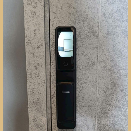
Chậu đơn 1 hộc siêu to khổng lồ
các cụ ạ! cỡ 75x45cm, có 2 màu
inox và cafe bạc xỉu, 1 chậu đơn
hộc to thành 2 chậu luôn nhé các