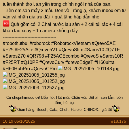
tuần thảnh thơi, an yên trong chính ngôi nhà của bạn.
- Bên em sẵn máy 2 màu Đen và Trắng ạ, khách inbox em tư
vấn và nhận giá ưu đãi + quà tặng hấp dẫn nhé
Quà gồm có: 2 Chai nước lau sàn + 2 cái túi rác + 4 cái
khăn lau xoay + 1 camera không dây
-------------------------------------
#robothutbui #roborock #RoborockVietnam #Qrevo5AE
#F25 #F25Ace #Qrevo5V1 #QrevoSlim #Saros10 #Q7TF
#SarosZ70 #QR798 #F25ACEcombo #QrevoS #Saros10R
#F25RT #Q10PF #QrevoCurv #qrevoEdgeT #H60ultra
#H60HubPro #QrevoCPro
Cụ
shopnhimsoc
ơi! Bếp Từ, Hút mùi, Chậu vòi, Bệt xí, sen tắm, bồn
tắm, hút bụi
Gian hàng: Bosch, Cata, Cheft, Hafele, CHINOX...giá tốt
10:19 05/10/2025
#18,175