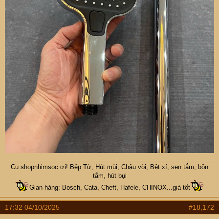
Cụ
shopnhimsoc
ơi! Bếp Từ, Hút mùi, Chậu vòi, Bệt xí, sen tắm, bồn
tắm, hút bụi
Gian hàng: Bosch, Cata, Cheft, Hafele, CHINOX...giá tốt
17:32 04/10/2025
#18,172