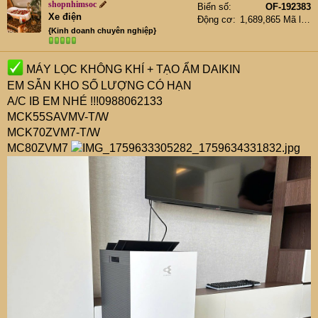
shopnhimsoc
Biển số
OF-192383
Xe điện
Động cơ
1,689,865 Mã lực
{Kinh doanh chuyên nghiệp}
MÁY LỌC KHÔNG KHÍ + TẠO ẨM DAIKIN
EM SẴN KHO SỐ LƯỢNG CÓ HẠN
A/C IB EM NHÉ !!!0988062133
MCK55SAVMV-T/W
MCK70ZVM7-T/W
MC80ZVM7