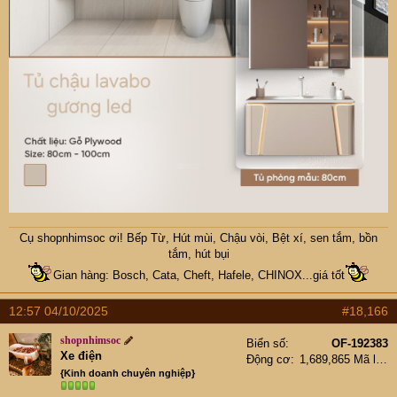
Chậu đá
Chậu đá đen
Chậu đá trắng
muối tiêu
80x47cm giá
ngọc trinh
80x47cm
4500k
80x47cm
View attachment
View attachment
6331826
6331814
Chậu có bàn cao
chậu đơn 1
chậu 2 hộc lệch
cấp đá phượng
hố 50x40cm
vàng chanh
hoàng trắng
Cụ
shopnhimsoc
ơi! Bếp Từ, Hút mùi, Chậu vòi, Bệt xí, sen tắm, bồn
tắm, hút bụi
Gian hàng: Bosch, Cata, Cheft, Hafele, CHINOX...giá tốt
12:57 04/10/2025
#18,166
shopnhimsoc
Biển số
OF-192383
Xe điện
Động cơ
1,689,865 Mã lực
{Kinh doanh chuyên nghiệp}