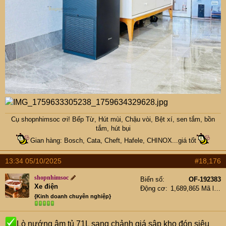
Cụ
shopnhimsoc
ơi! Bếp Từ, Hút mùi, Chậu vòi, Bệt xí, sen tắm, bồn
tắm, hút bụi
Gian hàng: Bosch, Cata, Cheft, Hafele, CHINOX...giá tốt
13:34 05/10/2025
#18,176
shopnhimsoc
Biển số
OF-192383
Xe điện
Động cơ
1,689,865 Mã lực
{Kinh doanh chuyên nghiệp}
Lò nướng âm tủ 71L sang chảnh giá sập kho đón siêu