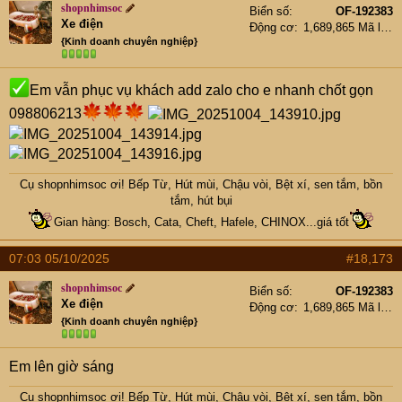
shopnhimsoc
Biển số
OF-192383
Xe điện
Động cơ
1,689,865 Mã lực
{Kinh doanh chuyên nghiệp}
Em vẫn phục vụ khách add zalo cho e nhanh chốt gọn
098806213
Cụ
shopnhimsoc
ơi! Bếp Từ, Hút mùi, Chậu vòi, Bệt xí, sen tắm, bồn
tắm, hút bụi
Gian hàng: Bosch, Cata, Cheft, Hafele, CHINOX...giá tốt
07:03 05/10/2025
#18,173
shopnhimsoc
Biển số
OF-192383
Xe điện
Động cơ
1,689,865 Mã lực
{Kinh doanh chuyên nghiệp}
Em lên giờ sáng
Cụ
shopnhimsoc
ơi! Bếp Từ, Hút mùi, Chậu vòi, Bệt xí, sen tắm, bồn