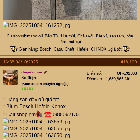
cụ, vì nó có thêm chậu mini nhỏ
tiết kiệm nước
Cụ
shopnhimsoc
ơi! Bếp Từ, Hút mùi, Chậu vòi, Bệt xí, sen tắm, bồn
tắm, hút bụi
Gian hàng: Bosch, Cata, Cheft, Hafele, CHINOX...giá tốt
16:38 04/10/2025
#18,169
shopnhimsoc
Biển số
OF-192383
Xe điện
Động cơ
1,689,865 Mã lực
{Kinh doanh chuyên nghiệp}
* Hàng sẵn đầy đủ giá tốt.
* Blum-Bosch-Hafele-Konox..
* Call shop em
0988062133