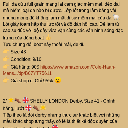
Full da cừu full grain mang lại cảm giác mềm mại, dẻo dai
mà hiếm loại da nào bì được. Lớp lót trong làm bằng vải
nhung mỏng để không làm mất đi sự mềm mại của da
.
Lót giày foam hấp thụ lực tốt và độ đàn hồi cao. Đế làm từ
cao su đúc với độ dày vừa vặn cùng các vân hình sóng đặc
trưng của dòng boat
Tựu chung đôi boat này thoải mái, dễ đi.
Size 43
Condition: 9/10
Giá hãng: 90$
https://www.amazon.com/Cole-Haan-
Mens.../dp/B07YT75611
Giá shop e: Chỉ 955k
2/
SHELLY LONDON Derby, Size 41 - Chính
hãng, lướt
Tiếp theo là đôi derby nhưng thực sự khác biệt với những
mẫu khác shop từng thấy, có lẽ là thiết kế độc quyền của