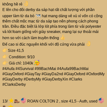
không hề rẻ
E lên cho đôi derby da sáp hạt rất chất lượng với phần
upper làm từ da bò
hạt mang dáng vẻ xù xì vốn có cộng
thêm chất mộc mạc từ da sáp tạo nên phong cách phong
trần. Điều đặc biệt là lớp lót phía trong làm từ vải polyester
và lót foam giống với giày sneaker, mang lại sự thoải mái
hơn so với cách làm truyền thống
Đế cao si đúc nguyên khối với độ cứng vừa phải
Size 41,5
Condition: 9/10
Giá chỉ: 1040k
#4Aufa #4Survival #99BachMai #4Aufa99BachMai
#GiayOxford #GiayTay #GiayDa2nd #GiayOxford #OxfordMy
#GiayDerby #DerbyMy #GiayDerbyXin #Clarks
#ClarksDerby
13/
ROAN COLTON 2 , size 41,5 - Auth, used