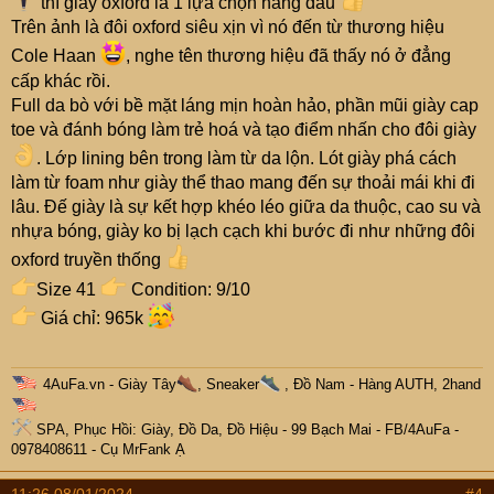
thì giày oxford là 1 lựa chọn hàng đầu
Trên ảnh là đôi oxford siêu xịn vì nó đến từ thương hiệu
Cole Haan
, nghe tên thương hiệu đã thấy nó ở đẳng
cấp khác rồi.
Full da bò với bề mặt láng mịn hoàn hảo, phần mũi giày cap
toe và đánh bóng làm trẻ hoá và tạo điểm nhấn cho đôi giày
. Lớp lining bên trong làm từ da lộn. Lót giày phá cách
làm từ foam như giày thể thao mang đến sự thoải mái khi đi
lâu. Đế giày là sự kết hợp khéo léo giữa da thuộc, cao su và
nhựa bóng, giày ko bị lạch cạch khi bước đi như những đôi
oxford truyền thống
Size 41
Condition: 9/10
Giá chỉ: 965k
4AuFa.vn
-
Giày Tây
, Sneaker
, Đồ Nam - Hàng AUTH, 2hand
SPA, Phục Hồi: Giày, Đồ Da, Đồ Hiệu
- 99 Bạch Mai -
FB/4AuFa
-
0978408611 - Cụ
MrFank
Ạ
11:26 08/01/2024
#4