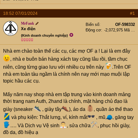
t
e
18:52 07/01/2024
r
#1
MrFank
Biển số
OF-598332
Xe điện
Động cơ
-2,072,975 Mã lực
✪
{Kinh doanh chuyên nghiệp}
Nhà em chào toàn thể các cụ, các mợ OF ạ ! Lại là em đây
, nhà e buôn bán hàng xách tay cũng lâu rồi, tầm chục
niên, cũng từng giao lưu với nhiều cụ trên này
.Trên OF
nhà em toàn tàu ngầm là chính nên nay mới mạo muội lập
topic hầu các cụ.
Mấy năm nay shop nhà em tập trung vào kinh doanh mảng
thời trang nam Auth, 2hand là chính, mặt hàng chủ đạo là
giày (sneaker
, giày tây
), áo da
, quần áo thể thao
và phụ kiện: Thắt lưng, ví, kính mắt
, mũ
, găng tay
…. Và Dịch vụ Vệ sinh
, sửa chữa
, phục hồi giày,
đồ da, đồ hiệu ạ