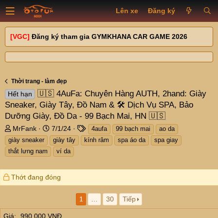
Lên xe
Đăng ký
[VGC]
Đăng ký tham gia GYMKHANA CAR GAME 2026
Thời trang - làm đẹp
🇺🇸 4AuFa: Chuyên Hàng AUTH, 2hand: Giày
Hết hạn
Sneaker, Giày Tây, Đồ Nam & 🛠 Dịch Vụ SPA, Bảo
Dưỡng Giày, Đồ Da - 99 Bạch Mai, HN 🇺🇸
T
N
T
MrFank
7/1/24
4aufa
99 bạch mai
ao da
h
g
a
giày sneaker
giày tây
kính râm
spa áo da
spa giay
r
à
g
thắt lưng nam
ví da
e
y
s
a
g
d
ử
Thớt đang đóng
s
i
t
1
…
30
Tiếp
a
r
Giá
990,000 VNĐ