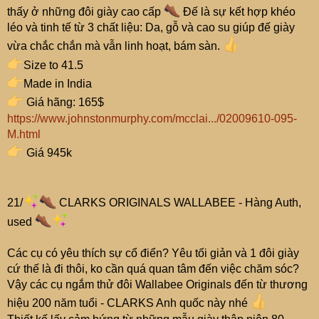
thấy ở những đôi giày cao cấp
Đế là sự kết hợp khéo
léo và tinh tế từ 3 chất liệu: Da, gỗ và cao su giúp đế giày
vừa chắc chắn mà vẫn linh hoạt, bám sàn.
Size to 41.5
Made in India
Giá hãng: 165$
https://www.johnstonmurphy.com/mcclai.../02009610-095-
M.html
Giá 945k
21/
CLARKS ORIGINALS WALLABEE - Hàng Auth,
used
Các cụ có yêu thích sự cổ điển? Yêu tối giản và 1 đôi giày
cứ thế là đi thôi, ko cần quá quan tâm đến việc chăm sóc?
Vậy các cụ ngắm thử đôi Wallabee Originals đến từ thương
hiệu 200 năm tuổi - CLARKS Anh quốc này nhé