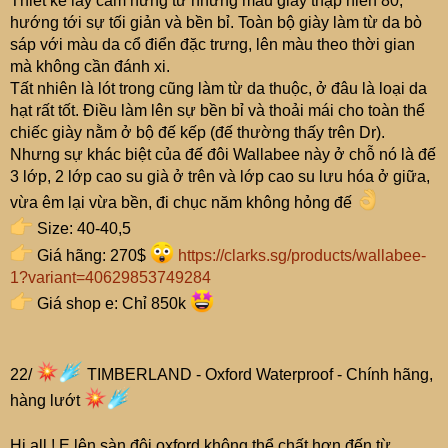
Thiết kế lấy cảm hứng từ những mẫu giày thập niên 80,
hướng tới sự tối giản và bền bỉ. Toàn bộ giày làm từ da bò
sáp với màu da cổ điển đặc trưng, lên màu theo thời gian
mà không cần đánh xi.
Tất nhiên là lót trong cũng làm từ da thuộc, ở đâu là loại da
hạt rất tốt. Điều làm lên sự bền bỉ và thoải mái cho toàn thể
chiếc giày nằm ở bộ đế kếp (đế thường thấy trên Dr).
Nhưng sự khác biệt của đế đôi Wallabee này ở chỗ nó là đế
3 lớp, 2 lớp cao su già ở trên và lớp cao su lưu hóa ở giữa,
vừa êm lại vừa bền, đi chục năm không hỏng đế
Size: 40-40,5
Giá hãng: 270$
https://clarks.sg/products/wallabee-
1?variant=40629853749284
Giá shop e: Chỉ 850k
22/
TIMBERLAND - Oxford Waterproof - Chính hãng,
hàng lướt
Hi all ! E lên sàn đôi oxford không thể chất hơn đến từ