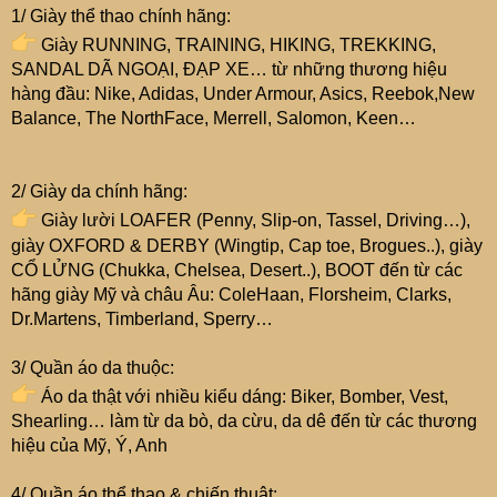
1/ Giày thể thao chính hãng:
Giày RUNNING, TRAINING, HIKING, TREKKING,
SANDAL DÃ NGOẠI, ĐẠP XE… từ những thương hiệu
hàng đầu: Nike, Adidas, Under Armour, Asics, Reebok,New
Balance, The NorthFace, Merrell, Salomon, Keen…
2/ Giày da chính hãng:
Giày lười LOAFER (Penny, Slip-on, Tassel, Driving…),
giày OXFORD & DERBY (Wingtip, Cap toe, Brogues..), giày
CỔ LỬNG (Chukka, Chelsea, Desert..), BOOT đến từ các
hãng giày Mỹ và châu Âu: ColeHaan, Florsheim, Clarks,
Dr.Martens, Timberland, Sperry…
3/ Quần áo da thuộc:
Áo da thật với nhiều kiểu dáng: Biker, Bomber, Vest,
Shearling… làm từ da bò, da cừu, da dê đến từ các thương
hiệu của Mỹ, Ý, Anh
4/ Quần áo thể thao & chiến thuật: