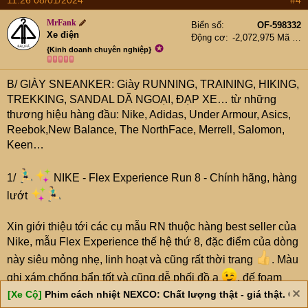
MrFank
Biển số
OF-598332
Xe điện
Động cơ
-2,072,975 Mã lực
✪
{Kinh doanh chuyên nghiệp}
B/ GIÀY SNEANKER: Giày RUNNING, TRAINING, HIKING,
TREKKING, SANDAL DÃ NGOẠI, ĐẠP XE… từ những
thương hiệu hàng đầu: Nike, Adidas, Under Armour, Asics,
Reebok,New Balance, The NorthFace, Merrell, Salomon,
Keen…
1/
NIKE - Flex Experience Run 8 - Chính hãng, hàng
lướt
Xin giới thiệu tới các cụ mẫu RN thuộc hàng best seller của
Nike, mẫu Flex Experience thế hệ thứ 8, đặc điểm của dòng
này siêu mỏng nhẹ, linh hoạt và cũng rất thời trang
. Màu
ghi xám chống bẩn tốt và cũng dễ phối đồ ạ
, đế foam
trắng ánh hồng rất độc và cá tính.
[Xe Cộ]
Phim cách nhiệt NEXCO: Chất lượng thật - giá thật. Giá 