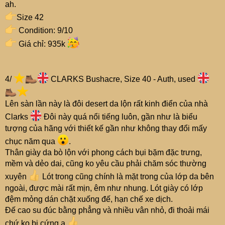
ah.
Size 42
Condition: 9/10
Giá chỉ: 935k
4/
CLARKS Bushacre, Size 40 - Auth, used
Lên sàn lần này là đôi desert da lộn rất kinh điển của nhà
Clarks
Đôi này quá nổi tiếng luôn, gần như là biểu
tượng của hãng với thiết kế gần như không thay đổi mấy
chục năm qua
.
Thân giày da bò lộn với phong cách bụi bặm đặc trưng,
mềm và dẻo dai, cũng ko yêu cầu phải chăm sóc thường
xuyên
Lót trong cũng chính là mặt trong của lớp da bên
ngoài, được mài rất mịn, êm như nhung. Lót giày có lớp
đệm mỏng dán chặt xuống đế, hạn chế xe dịch.
Đế cao su đúc bằng phẳng và nhiều vân nhỏ, đi thoải mái
chứ ko bị cứng ạ