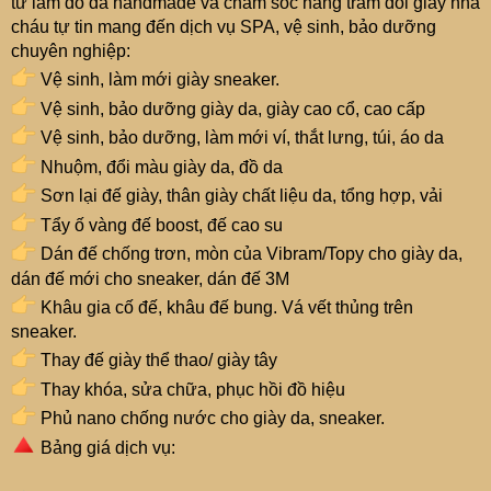
từ làm đồ da handmade và chăm sóc hàng trăm đôi giày nhà
cháu tự tin mang đến dịch vụ SPA, vệ sinh, bảo dưỡng
chuyên nghiệp:
Vệ sinh, làm mới giày sneaker.
Vệ sinh, bảo dưỡng giày da, giày cao cổ, cao cấp
Vệ sinh, bảo dưỡng, làm mới ví, thắt lưng, túi, áo da
Nhuộm, đổi màu giày da, đồ da
Sơn lại đế giày, thân giày chất liệu da, tổng hợp, vải
Tẩy ố vàng đế boost, đế cao su
Dán đế chống trơn, mòn của Vibram/Topy cho giày da,
dán đế mới cho sneaker, dán đế 3M
Khâu gia cố đế, khâu đế bung. Vá vết thủng trên
sneaker.
Thay đế giày thể thao/ giày tây
Thay khóa, sửa chữa, phục hồi đồ hiệu
Phủ nano chống nước cho giày da, sneaker.
Bảng giá dịch vụ: