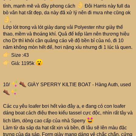
tính, mạnh mẽ và đầy phong cách
Đôi Harris này full da
bò vân hạt rất đẹp, da này đã xử lý nên đi mưa nhẹ cũng ok
.
Lớp lót trong và lót giày dạng vải Polyester như giày thể
thao, mềm và thoáng khí. Quả đế kếp làm nên thương hiệu
cho Dr thì khỏi cần quảng cáo về độ bền bỉ của nó, đi 10
năm không mòn hết đế, hơi nặng xíu nhưng đi 1 lúc là quen.
Size :43
Giá: 1195k
10/
GIÀY SPERRY KILTIE BOAT - Hàng Auth, used
Các cụ yêu loafer bơi hết vào đây ạ, e đang có con loafer
dáng boat cách điệu theo kiểu tassel cực độc, nhìn rất tây và
lịch lãm, dòng cao cấp của nhà Sperry
Làm từ da sáp da hạt rất xịn và bền, đi lâu sẽ lên màu đặc
trưng của da sáp. Form giày mang dáng vẻ chắc chắn, cứng