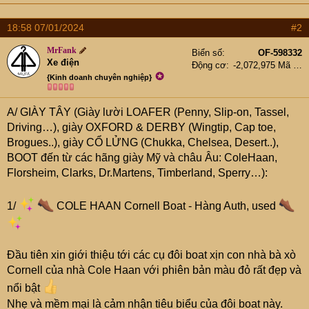
a
c
18:58 07/01/2024
#2
t
i
MrFank
Biển số
OF-598332
o
Xe điện
Động cơ
-2,072,975 Mã lực
n
✪
{Kinh doanh chuyên nghiệp}
s
:
A/ GIÀY TÂY (Giày lười LOAFER (Penny, Slip-on, Tassel,
Driving…), giày OXFORD & DERBY (Wingtip, Cap toe,
Brogues..), giày CỔ LỬNG (Chukka, Chelsea, Desert..),
BOOT đến từ các hãng giày Mỹ và châu Âu: ColeHaan,
Florsheim, Clarks, Dr.Martens, Timberland, Sperry…):
1/
COLE HAAN Cornell Boat - Hàng Auth, used
Đầu tiên xin giới thiệu tới các cụ đôi boat xịn con nhà bà xò
Cornell của nhà Cole Haan với phiên bản màu đỏ rất đẹp và
nổi bật
Nhẹ và mềm mại là cảm nhận tiêu biểu của đôi boat này.