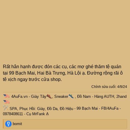
Rất hân hạnh được đón các cụ, các mợ ghé thăm tệ quán
tại 99 Bạch Mai, Hai Bà Trưng, Hà Lội ạ. Đường rộng rãi ô
tê xịch ngay trước cửa shop.
Chỉnh sửa cuối:
4/9/24
4AuFa.vn
-
Giày Tây
, Sneaker
, Đồ Nam - Hàng AUTH, 2hand
SPA, Phục Hồi: Giày, Đồ Da, Đồ Hiệu
- 99 Bạch Mai -
FB/4AuFa
-
0978408611 - Cụ
MrFank
Ạ
R
bomit
e