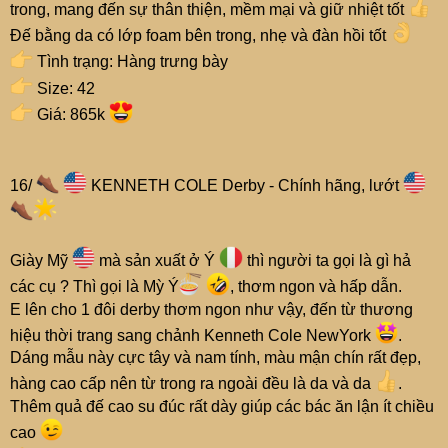
trong, mang đến sự thân thiện, mềm mại và giữ nhiệt tốt
Đế bằng da có lớp foam bên trong, nhẹ và đàn hồi tốt
Tình trạng: Hàng trưng bày
Size: 42
Giá: 865k
16/
KENNETH COLE Derby - Chính hãng, lướt
Giày Mỹ
mà sản xuất ở Ý
thì người ta gọi là gì hả
các cụ ? Thì gọi là Mỳ Ý
, thơm ngon và hấp dẫn.
E lên cho 1 đôi derby thơm ngon như vậy, đến từ thương
hiệu thời trang sang chảnh Kenneth Cole NewYork
.
Dáng mẫu này cực tây và nam tính, màu mận chín rất đẹp,
hàng cao cấp nên từ trong ra ngoài đều là da và da
.
Thêm quả đế cao su đúc rất dày giúp các bác ăn lận ít chiều
cao