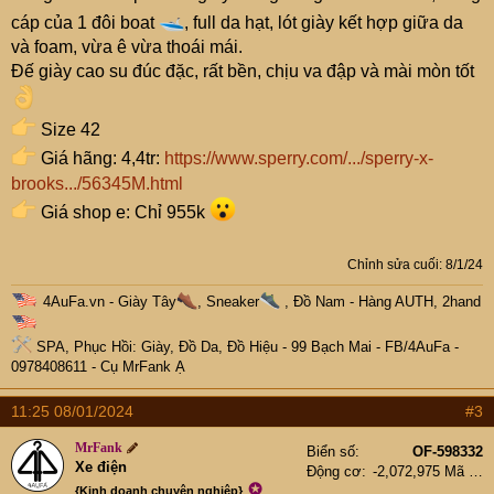
cáp của 1 đôi boat
, full da hạt, lót giày kết hợp giữa da
và foam, vừa ê vừa thoái mái.
Đế giày cao su đúc đặc, rất bền, chịu va đập và mài mòn tốt
Size 42
Giá hãng: 4,4tr:
https://www.sperry.com/.../sperry-x-
brooks.../56345M.html
Giá shop e: Chỉ 955k
Chỉnh sửa cuối:
8/1/24
4AuFa.vn
-
Giày Tây
, Sneaker
, Đồ Nam - Hàng AUTH, 2hand
SPA, Phục Hồi: Giày, Đồ Da, Đồ Hiệu
- 99 Bạch Mai -
FB/4AuFa
-
0978408611 - Cụ
MrFank
Ạ
11:25 08/01/2024
#3
MrFank
Biển số
OF-598332
Xe điện
Động cơ
-2,072,975 Mã lực
✪
{Kinh doanh chuyên nghiệp}