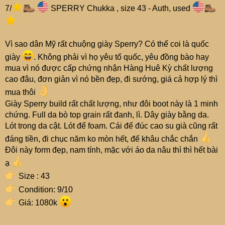
7/
SPERRY Chukka , size 43 - Auth, used
Vì sao dân Mỹ rất chuộng giày Sperry? Có thể coi là quốc
giày
. Không phải vì họ yêu tổ quốc, yêu đồng bào hay
mua vì nó được cấp chứng nhận Hàng Huê Kỳ chất lượng
cao đâu, đơn giản vì nó bền đẹp, đi sướng, giá cả hợp lý thì
mua thôi
Giày Sperry build rất chất lượng, như đôi boot này là 1 minh
chứng. Full da bò top grain rất đanh, lì. Dây giày bằng da.
Lót trong da cật. Lót đế foam. Cái đế đúc cao su già cũng rất
đáng tiền, đi chục năm ko mòn hết, đế khâu chắc chắn
Đôi này form đẹp, nam tính, mặc với áo da nâu thì thì hết bài
ạ
Size : 43
Condition: 9/10
Giá: 1080k