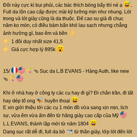
Đôi này cực kì bụi phủi, các bác thích bóng bẩy thì né ạ
.
Full da lộn cao cấp được mài kỹ lưỡng mịn như nhung. Lót
trong và lót giày cũng là da thuộc. Đế cao su già đi chục
năm ko mòn, có điều bám bẩn khó lau sạch nhưng chẳng
ảnh hưởng gì, bao êm và bền
1 đôi duy nhất size 41,5
Giá cực hợp lý 895k
15/
🩴 Sục da L.B EVANS - Hàng Auth, like new
🩴
Khi ở nhà hay ở công ty các cụ hay đi gì? Đi chân trần, đi tất
hay dép tổ ong
huyền thoại
E xin giới thiệu tới các cụ 1 món đồ vừa sang xịn mịn, lịch
sự, vừa êm vừa ấm đến từ hãng giày cao cấp của Mỹ
L.L EVANS, thành lập mới từ năm 1804
Dạng sục rất dễ đi, full da bò
từ thân giày, lớp lót đến lót