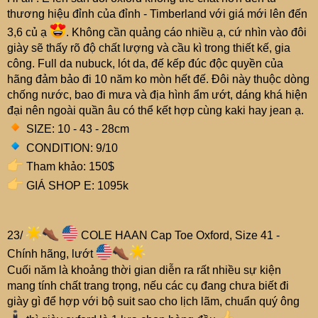
thương hiệu đỉnh của đỉnh - Timberland với giá mới lên đến
3,6 củ ạ
. Không cần quảng cáo nhiều ạ, cứ nhìn vào đôi
giày sẽ thấy rõ độ chất lượng và cầu kì trong thiết kế, gia
công. Full da nubuck, lót da, đế kếp đúc độc quyền của
hãng đảm bảo đi 10 năm ko mòn hết đế. Đôi này thuộc dòng
chống nước, bao đi mưa và địa hình ẩm ướt, dáng khá hiện
đại nên ngoài quần âu có thể kết hợp cùng kaki hay jean ạ.
SIZE: 10 - 43 - 28cm
CONDITION: 9/10
Tham khảo: 150$
GIÁ SHOP E: 1095k
23/
COLE HAAN Cap Toe Oxford, Size 41 -
Chính hãng, lướt
Cuối năm là khoảng thời gian diễn ra rất nhiều sự kiện
mang tính chất trang trọng, nếu các cụ đang chưa biết đi
giày gì để hợp với bộ suit sao cho lịch lãm, chuẩn quý ông