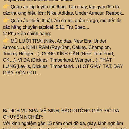
Quần áo tập luyện thể thao: Tập chạy, tập gym đến từ
các thương hiệu lớn: Nike, Adidas, Under Armour, Reebok..
Quần áo chiến thuật: Áo sơ mi, quần cargo, mũ đến từ
các hãng chuyên tactical: 5.11, Tru Spec…
5/ Phụ kiện chính hãng:
MŨ LƯỠI TRAI (Nike, Adidas, New Era, Under
Armour…), KÍNH RÂM (Ray-Ban, Oakley, Champion,
Tommy Hilfiger…), GỌNG KÍNH CẬN (Nike, Tom Ford,
CK…), VÍ DA (Dickies, Timberland, Wenger…), THẮT
LƯNG(Levi’s, Dickies, Timberland…) LÓT GIÀY, TẤT, DÂY
GIÀY, ĐÓN GÓT…
B/ DỊCH VỤ SPA, VỆ SINH, BẢO DƯỠNG GIÀY, ĐỒ DA
CHUYÊN NGHIỆP:
Với kinh nghiệm gần 15 năm chơi đồ da, giày, kinh nghiệm