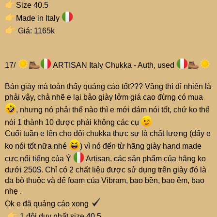
Size 40.5
Made in Italy
Giá: 1165k
17/
ARTISAN Italy Chukka - Auth, used
Bán giày mà toàn thấy quảng cáo tốt??? Vâng thì dĩ nhiên là
phải vậy, chả nhẽ e lại bảo giày lởm giá cao đừng có mua
, nhưng nó phải thế nào thì e mới dám nói tốt, chứ ko thể
nói 1 thành 10 được phải không các cụ
Cuối tuần e lên cho đôi chukka thực sự là chất lượng (đấy e
ko nói tốt nữa nhé
) vì nó đến từ hãng giày hand made
cực nổi tiếng của Ý
Artisan, các sản phẩm của hãng ko
dưới 250$. Chỉ có 2 chất liệu được sử dụng trên giày đó là
da bò thuộc và đế foam của Vibram, bao bền, bao êm, bao
nhẹ .
Ok e đã quảng cáo xong
️
1 đôi duy nhất size 40,5