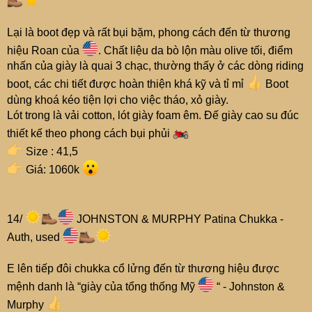
Lại là boot đẹp và rất bụi bặm, phong cách đến từ thương
hiệu Roan của
. Chất liệu da bò lộn màu olive tối, điểm
nhấn của giày là quai 3 chạc, thường thấy ở các dòng riding
boot, các chi tiết được hoàn thiện khá kỹ và tỉ mỉ
Boot
dùng khoá kéo tiện lợi cho việc tháo, xỏ giày.
Lót trong là vải cotton, lót giày foam êm. Đế giày cao su đúc
thiết kế theo phong cách bụi phủi
Size : 41,5
Giá: 1060k
14/
JOHNSTON & MURPHY Patina Chukka -
Auth, used
E lên tiếp đôi chukka cổ lửng đến từ thương hiệu được
mệnh danh là “giày của tổng thống Mỹ
“ - Johnston &
Murphy