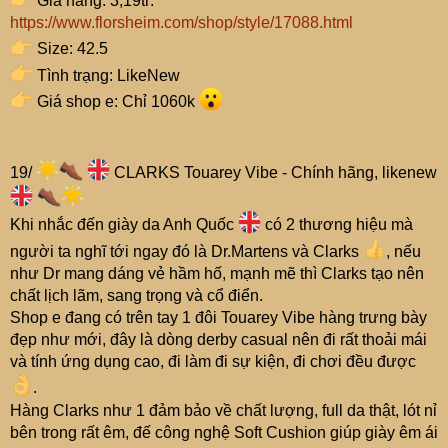
Giá hãng: 3,19tr:
https://www.florsheim.com/shop/style/17088.html
Size: 42.5
Tình trạng: LikeNew
Giá shop e: Chỉ 1060k
19/
CLARKS Touarey Vibe - Chính hãng, likenew
Khi nhắc đến giày da Anh Quốc
có 2 thương hiệu mà
người ta nghĩ tới ngay đó là Dr.Martens và Clarks
, nếu
như Dr mang dáng vẻ hầm hố, mạnh mẽ thì Clarks tạo nên
chất lịch lãm, sang trọng và cổ điển.
Shop e đang có trên tay 1 đôi Touarey Vibe hàng trưng bày
đẹp như mới, đây là dòng derby casual nên đi rất thoải mái
và tính ứng dụng cao, đi làm đi sự kiện, đi chơi đều được
.
Hàng Clarks như 1 đảm bảo về chất lượng, full da thật, lót nỉ
bên trong rất êm, đế công nghệ Soft Cushion giúp giày êm ái