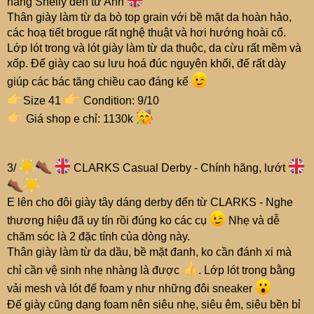
hãng Shelly đến từ Anh
Thân giày làm từ da bò top grain với bề mặt da hoàn hảo,
các hoạ tiết brogue rất nghệ thuật và hơi hướng hoài cổ.
Lớp lót trong và lót giày làm từ da thuộc, da cừu rất mềm và
xốp. Đế giày cao su lưu hoá đúc nguyên khối, đế rất dày
giúp các bác tăng chiều cao đáng kể
Size 41
Condition: 9/10
Giá shop e chỉ: 1130k
3/
CLARKS Casual Derby - Chính hãng, lướt
E lên cho đôi giày tây dáng derby đến từ CLARKS - Nghe
thương hiệu đã uy tín rồi đúng ko các cụ
Nhẹ và dễ
chăm sóc là 2 đặc tính của dòng này.
Thân giày làm từ da dầu, bề mặt đanh, ko cần đánh xi mà
chỉ cần vệ sinh nhẹ nhàng là được
. Lớp lót trong bằng
vải mesh và lót đế foam y như những đôi sneaker
Đế giày cũng dạng foam nên siêu nhẹ, siêu êm, siêu bền bỉ