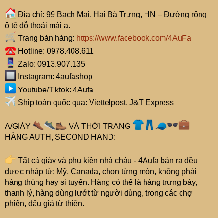
Địa chỉ: 99 Bạch Mai, Hai Bà Trưng, HN – Đường rộng
ô tê đỗ thoải mái ạ.
Trang bán hàng:
https://www.facebook.com/4AuFa
Hotline: 0978.408.611
Zalo: 0913.907.135
Instagram: 4aufashop
Youtube/Tiktok: 4Aufa
Ship toàn quốc qua: Viettelpost, J&T Express
A/GIÀY
VÀ THỜI TRANG
HÀNG AUTH, SECOND HAND:
Tất cả giày và phụ kiện nhà cháu - 4Aufa bán ra đều
được nhập từ: Mỹ, Canada, chọn từng món, không phải
hàng thùng hay si tuyển. Hàng có thể là hàng trưng bày,
thanh lý, hàng dùng lướt từ người dùng, trong các chợ
phiên, đấu giá từ thiện.