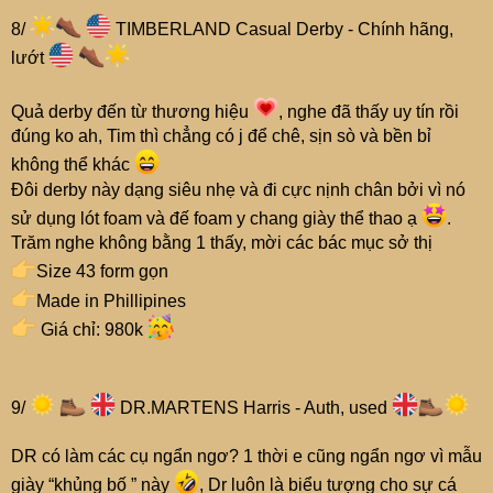
8/
TIMBERLAND Casual Derby - Chính hãng,
lướt
Quả derby đến từ thương hiệu
, nghe đã thấy uy tín rồi
đúng ko ah, Tim thì chẳng có j để chê, sịn sò và bền bỉ
không thể khác
Đôi derby này dạng siêu nhẹ và đi cực nịnh chân bởi vì nó
sử dụng lót foam và đế foam y chang giày thể thao ạ
.
Trăm nghe không bằng 1 thấy, mời các bác mục sở thị
Size 43 form gọn
Made in Phillipines
Giá chỉ: 980k
9/
DR.MARTENS Harris - Auth, used
DR có làm các cụ ngẩn ngơ? 1 thời e cũng ngẩn ngơ vì mẫu
giày “khủng bố ” này
, Dr luôn là biểu tượng cho sự cá