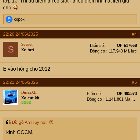
lớp 10. Thi đủ điểm thì có slot - thiếu điểm thì mất tiền giữ
chỗ
R
kopok
e
a
22:20 24/06/2025
#4
c
t
So mot
Biển số
OF-617668
S
i
Xe hơi
Động cơ
117,940 Mã lực
o
n
s
E vào hóng cho 2012.
:
22:21 24/06/2025
#5
DurexXL
Biển số
OF-495573
Xe cút kít
Động cơ
1,141,801 Mã lực
Đồ gỗ An Huy nói:
kính CCCM.