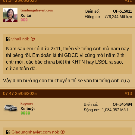
07:34 25/06/2025
#12
Giadungnhaviet.com
Biển số
OF-515011
Xe tải
Động cơ
-776,244 Mã lực
vihali nói:
Năm sau em có đứa 2k11, thiên về tiếng Anh mà năm nay
thi béng rồi. Em đoán là thi GDCD vì cũng mới năm 2 thi
chtr mới, các bác chưa biết thi KHTN hay LSĐL ra sao,
cứ an toàn đã.
Vậy định hướng con thi chuyên thì sẽ vẫn thi tiếng Anh cụ ạ.
07:47 25/06/2025
#13
kogenzo
Biển số
OF-345494
Xe buýt
Động cơ
1,084,957 Mã lực
Giadungnhaviet.com nói: