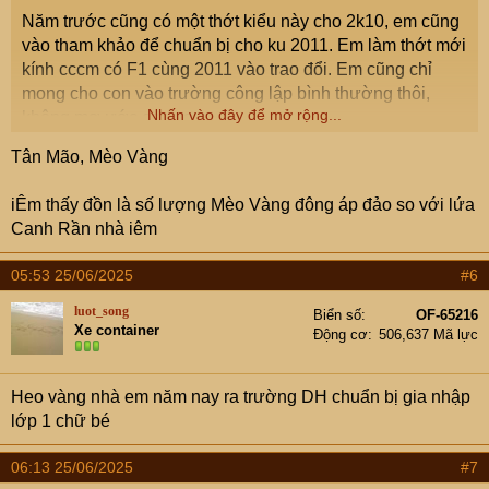
Năm trước cũng có một thớt kiểu này cho 2k10, em cũng
vào tham khảo để chuẩn bị cho ku 2011. Em làm thớt mới
kính cccm có F1 cùng 2011 vào trao đổi. Em cũng chỉ
mong cho con vào trường công lập bình thường thôi,
Nhấn vào đây để mở rộng...
không mơ ước cao sang.
Tân Mão, Mèo Vàng
iÊm thấy đồn là số lượng Mèo Vàng đông áp đảo so với lứa
Canh Rần nhà iêm
05:53 25/06/2025
#6
luot_song
Biển số
OF-65216
Xe container
Động cơ
506,637 Mã lực
Heo vàng nhà em năm nay ra trường DH chuẩn bị gia nhập
lớp 1 chữ bé
06:13 25/06/2025
#7