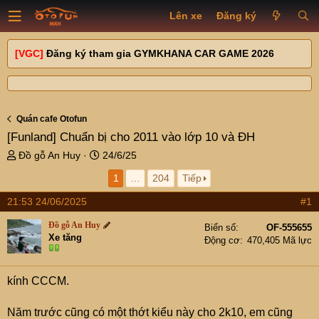
Lên xe
Đăng ký
[VGC]
Đăng ký tham gia GYMKHANA CAR GAME 2026
Quán cafe Otofun
[Funland]
Chuẩn bị cho 2011 vào lớp 10 và ĐH
T
N
Đồ gỗ An Huy
24/6/25
h
g
1
…
204
Tiếp
r
à
e
y
21:53 24/06/2025
#1
a
g
d
ử
Đồ gỗ An Huy
Biển số
OF-555655
s
i
Xe tăng
Động cơ
470,405 Mã lực
t
a
r
kính CCCM.
t
e
Năm trước cũng có một thớt kiểu này cho 2k10, em cũng
r