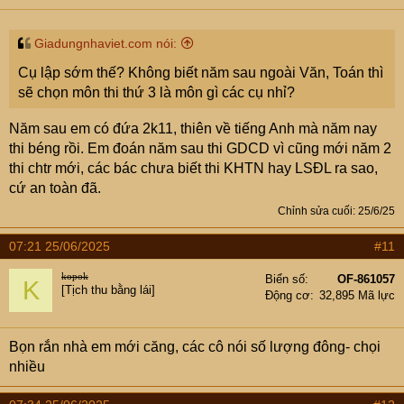
Giadungnhaviet.com nói:
Cụ lập sớm thế? Không biết năm sau ngoài Văn, Toán thì
sẽ chọn môn thi thứ 3 là môn gì các cụ nhỉ?
Năm sau em có đứa 2k11, thiên về tiếng Anh mà năm nay
thi béng rồi. Em đoán năm sau thi GDCD vì cũng mới năm 2
thi chtr mới, các bác chưa biết thi KHTN hay LSĐL ra sao,
cứ an toàn đã.
Chỉnh sửa cuối:
25/6/25
07:21 25/06/2025
#11
kopok
Biển số
OF-861057
K
[Tịch thu bằng lái]
Động cơ
32,895 Mã lực
Bọn rắn nhà em mới căng, các cô nói số lượng đông- chọi
nhiều