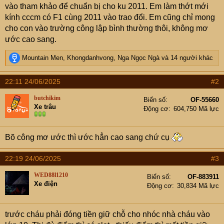
vào tham khảo để chuẩn bị cho ku 2011. Em làm thớt mới
kính cccm có F1 cùng 2011 vào trao đổi. Em cũng chỉ mong
cho con vào trường công lập bình thường thôi, không mơ
ước cao sang.
R
Mountain Men
,
Khongdanhvong
,
Nga Ngọc Ngà
và 14 người khác
e
a
22:11 24/06/2025
#2
c
t
butchikim
Biển số
OF-55660
i
Xe trâu
Động cơ
604,750 Mã lực
o
n
s
Bõ công mơ ước thì ước hẳn cao sang chứ cụ
:
22:19 24/06/2025
#3
WED88l1210
Biển số
OF-883911
Xe điện
Động cơ
30,834 Mã lực
trước cháu phải đóng tiền giữ chỗ cho nhóc nhà cháu vào