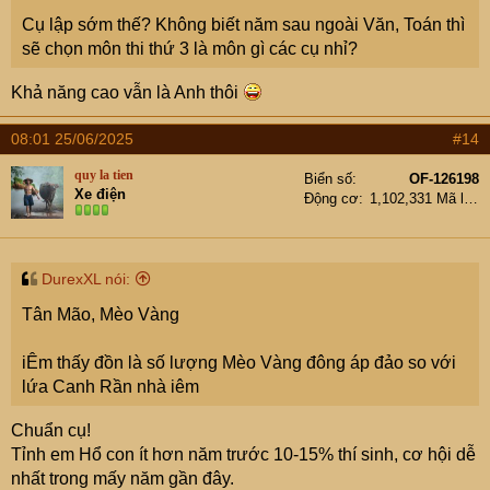
Cụ lập sớm thế? Không biết năm sau ngoài Văn, Toán thì
sẽ chọn môn thi thứ 3 là môn gì các cụ nhỉ?
Khả năng cao vẫn là Anh thôi
08:01 25/06/2025
#14
quy la tien
Biển số
OF-126198
Xe điện
Động cơ
1,102,331 Mã lực
DurexXL nói:
Tân Mão, Mèo Vàng
iÊm thấy đồn là số lượng Mèo Vàng đông áp đảo so với
lứa Canh Rần nhà iêm
Chuẩn cụ!
Tỉnh em Hổ con ít hơn năm trước 10-15% thí sinh, cơ hội dễ
nhất trong mấy năm gần đây.