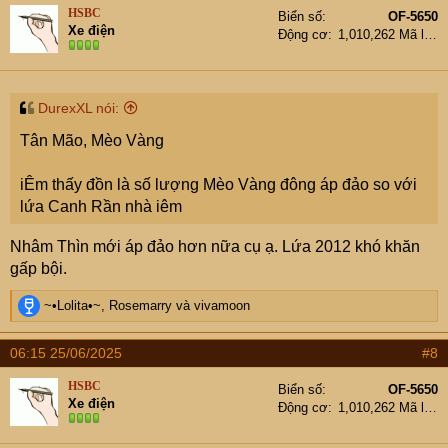
HSBC
Biển số
OF-5650
Xe điện
Động cơ
1,010,262 Mã lực
DurexXL nói:
Tân Mão, Mèo Vàng
iÊm thấy đồn là số lượng Mèo Vàng đông áp đảo so với
lứa Canh Rần nhà iêm
Nhâm Thìn mới áp đảo hơn nữa cụ ạ. Lứa 2012 khó khăn
gấp bội.
R
~•Lolita•~
,
Rosemarry
và
vivamoon
e
a
06:15 25/06/2025
#8
c
t
HSBC
Biển số
OF-5650
i
Xe điện
Động cơ
1,010,262 Mã lực
o
n