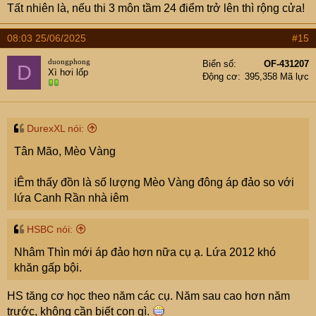
Tất nhiên là, nếu thi 3 môn tầm 24 điểm trở lên thì rộng cửa!
08:03 25/06/2025
#15
duongphong
Biển số
OF-431207
D
Xì hơi lốp
Động cơ
395,358 Mã lực
DurexXL nói:
Tân Mão, Mèo Vàng
iÊm thấy đồn là số lượng Mèo Vàng đông áp đảo so với
lứa Canh Rần nhà iêm
HSBC nói:
Nhâm Thìn mới áp đảo hơn nữa cụ ạ. Lứa 2012 khó
khăn gấp bội.
HS tăng cơ học theo năm các cụ. Năm sau cao hơn năm
trước, không cần biết con gì.