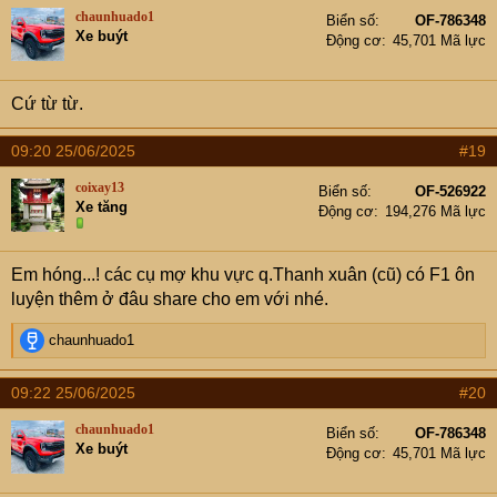
chaunhuado1
Biển số
OF-786348
Xe buýt
Động cơ
45,701 Mã lực
Cứ từ từ.
09:20 25/06/2025
#19
coixay13
Biển số
OF-526922
Xe tăng
Động cơ
194,276 Mã lực
Em hóng...! các cụ mợ khu vực q.Thanh xuân (cũ) có F1 ôn
luyện thêm ở đâu share cho em với nhé.
R
chaunhuado1
e
a
09:22 25/06/2025
#20
c
t
chaunhuado1
Biển số
OF-786348
i
Xe buýt
Động cơ
45,701 Mã lực
o
n