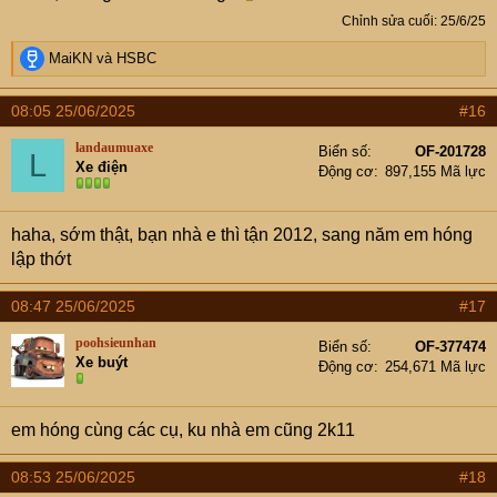
Chỉnh sửa cuối:
25/6/25
R
MaiKN
và
HSBC
e
a
08:05 25/06/2025
#16
c
t
landaumuaxe
Biển số
OF-201728
L
i
Xe điện
Động cơ
897,155 Mã lực
o
n
s
haha, sớm thật, bạn nhà e thì tận 2012, sang năm em hóng
:
lập thớt
08:47 25/06/2025
#17
poohsieunhan
Biển số
OF-377474
Xe buýt
Động cơ
254,671 Mã lực
em hóng cùng các cụ, ku nhà em cũng 2k11
08:53 25/06/2025
#18