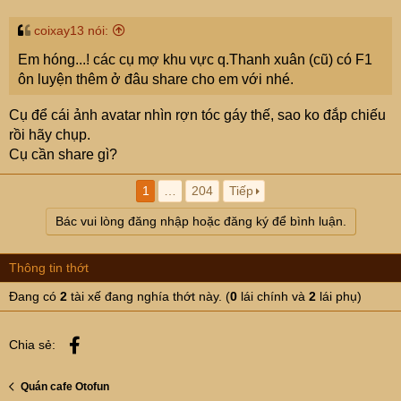
s
:
coixay13 nói:
Em hóng...! các cụ mợ khu vực q.Thanh xuân (cũ) có F1
ôn luyện thêm ở đâu share cho em với nhé.
Cụ để cái ảnh avatar nhìn rợn tóc gáy thế, sao ko đắp chiếu
rồi hãy chụp.
Cụ cần share gì?
1
…
204
Tiếp
Bác vui lòng đăng nhập hoặc đăng ký để bình luận.
Thông tin thớt
Đang có
2
tài xế đang nghía thớt này. (
0
lái chính và
2
lái phụ)
Facebook
Chia sẻ:
Quán cafe Otofun