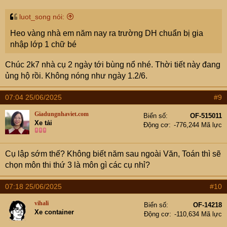
s
:
luot_song nói:
Heo vàng nhà em năm nay ra trường DH chuẩn bị gia
nhập lớp 1 chữ bé
Chúc 2k7 nhà cụ 2 ngày tới bùng nổ nhé. Thời tiết này đang
ủng hộ rồi. Không nóng như ngày 1.2/6.
07:04 25/06/2025
#9
Giadungnhaviet.com
Biển số
OF-515011
Xe tải
Động cơ
-776,244 Mã lực
Cụ lập sớm thế? Không biết năm sau ngoài Văn, Toán thì sẽ
chọn môn thi thứ 3 là môn gì các cụ nhỉ?
07:18 25/06/2025
#10
vihali
Biển số
OF-14218
Xe container
Động cơ
-110,634 Mã lực