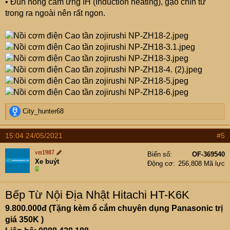
• Đun nóng cảm ứng IH (Induction heating), gạo chín từ
trong ra ngoài nên rất ngon.
R
City_hunter68
e
a
15:04 24/05/2021
#5
c
t
vtt1987
Biển số
OF-369540
i
Xe buýt
Động cơ
256,808 Mã lực
o
n
s
Bếp Từ Nội Địa Nhật Hitachi HT-K6K
:
9.800.000đ (Tặng kèm ổ cắm chuyên dụng Panasonic trị
giá 350K )