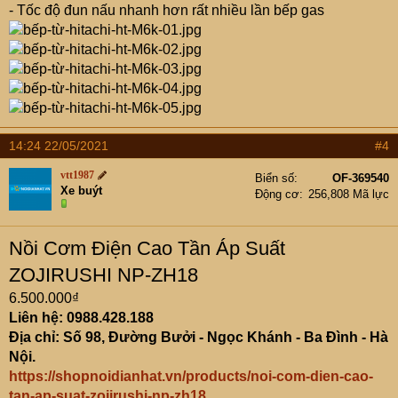
- Tốc độ đun nấu nhanh hơn rất nhiều lần bếp gas
14:24 22/05/2021
#4
vtt1987
Biển số
OF-369540
Xe buýt
Động cơ
256,808 Mã lực
Nồi Cơm Điện Cao Tần Áp Suất
ZOJIRUSHI NP-ZH18
6.500.000₫
Liên hệ: 0988.428.188
Địa chỉ: Số 98, Đường Bưởi - Ngọc Khánh - Ba Đình - Hà
Nội.
https://shopnoidianhat.vn/products/noi-com-dien-cao-
tan-ap-suat-zojirushi-np-zh18