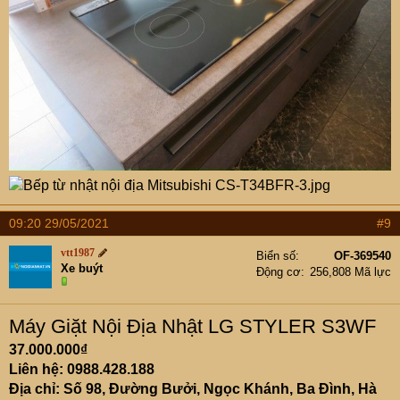
09:20 29/05/2021
#9
vtt1987
Biển số
OF-369540
Xe buýt
Động cơ
256,808 Mã lực
Máy Giặt Nội Địa Nhật LG STYLER S3WF
37.000.000₫
Liên hệ: 0988.428.188
Địa chỉ: Số 98, Đường Bưởi, Ngọc Khánh, Ba Đình, Hà