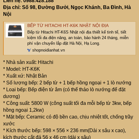
Liên hệ: 0988.428.188
Địa chỉ: Số 98, Đường Bưởi, Ngọc Khánh, Ba Đình, Hà
Nội
BẾP TỪ HITACHI HT-K6K NHẬT NỘI ĐỊA
Bếp từ Hitachi HT-K6S Nhật nội địa thiết kế tinh tế, tiết
kiệm tối đa điện năng, an toàn, bảo hành 24 tháng, miễn
phí vận chuyển lắp đặt Hà Nội, Hạ Long.
shopnoidianhat.vn
* Nhà sản xuất: Hitachi
* Model: HT-K6K
* Xuất xứ: Nhật Bản
* Số lượng bếp: 2 bếp từ + 1 bếp hồng ngoại + 1 lò nướng
* Loại bếp: Bếp điện từ âm (có thể tháo lò nướng để đặt
dương)
* Công suất: 5800 W (công suất tối đa mỗi bếp từ 3kw, bếp
hồng ngoại 1,2kw)
* Mặt bếp: Ceramic có độ bền cao, chịu nhiệt tốt, chống trầy
xước
* Kích thước bếp: 598 × 556 × 236 mm(Dài x sâu x cao),
kích thước cắt đá 56 x 46 cm (dài x sâu)