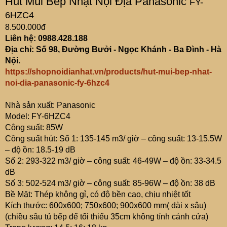
Hút Mùi Bếp Nhật Nội Địa Panasonic
FY-
6HZC4
8.500.000đ
Liên hệ: 0988.428.188
Địa chỉ: Số 98, Đường Bưởi - Ngọc Khánh - Ba Đình - Hà
Nội.
https://shopnoidianhat.vn/products/hut-mui-bep-nhat-
noi-dia-panasonic-fy-6hzc4
Nhà sản xuất: Panasonic
Model: FY-6HZC4
Công suất: 85W
Công suất hút: Số 1: 135-145 m3/ giờ – công suất: 13-15.5W
– độ ồn: 18.5-19 dB
Số 2: 293-322 m3/ giờ – công suất: 46-49W – độ ồn: 33-34.5
dB
Số 3: 502-524 m3/ giờ – công suất: 85-96W – độ ồn: 38 dB
Bề Mặt: Thép không gỉ, có độ bền cao, chịu nhiệt tốt
Kích thước: 600x600; 750x600; 900x600 mm( dài x sâu)
(chiều sâu tủ bếp để tối thiểu 35cm không tính cánh cửa)