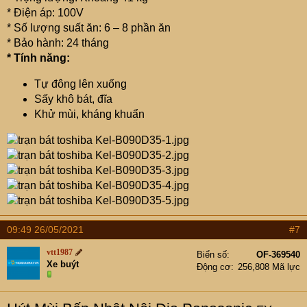
* Điện áp: 100V
* Số lượng suất ăn: 6 – 8 phần ăn
* Bảo hành: 24 tháng
* Tính năng:
Tự đông lên xuống
Sấy khô bát, đĩa
Khử mùi, kháng khuẩn
09:49 26/05/2021
#7
vtt1987
Biển số
OF-369540
Xe buýt
Động cơ
256,808 Mã lực