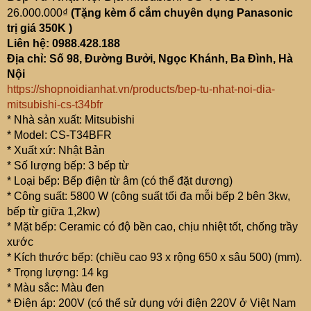
26.000.000₫
(Tặng kèm ổ cắm chuyên dụng Panasonic
trị giá 350K )
Liên hệ: 0988.428.188
Địa chỉ: Số 98, Đường Bưởi, Ngọc Khánh, Ba Đình, Hà
Nội
https://shopnoidianhat.vn/products/bep-tu-nhat-noi-dia-
mitsubishi-cs-t34bfr
* Nhà sản xuất: Mitsubishi
* Model: CS-T34BFR
* Xuất xứ: Nhật Bản
* Số lượng bếp: 3 bếp từ
* Loại bếp: Bếp điện từ âm (có thể đặt dương)
* Công suất: 5800 W (công suất tối đa mỗi bếp 2 bên 3kw,
bếp từ giữa 1,2kw)
* Mặt bếp: Ceramic có độ bền cao, chịu nhiệt tốt, chống trầy
xước
* Kích thước bếp: (chiều cao 93 x rộng 650 x sâu 500) (mm).
* Trọng lượng: 14 kg
* Màu sắc: Màu đen
* Điện áp: 200V (có thể sử dụng với điện 220V ở Việt Nam