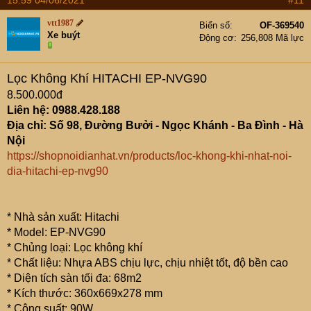
vtt1987
Biển số
OF-369540
Xe buýt
Động cơ
256,808 Mã lực
Lọc Không Khí HITACHI EP-NVG90
8.500.000đ
Liên hệ: 0988.428.188
Địa chỉ: Số 98, Đường Bưởi - Ngọc Khánh - Ba Đình - Hà
Nội
https://shopnoidianhat.vn/products/loc-khong-khi-nhat-noi-
dia-hitachi-ep-nvg90
* Nhà sản xuất: Hitachi
* Model: EP-NVG90
* Chủng loại: Lọc không khí
* Chất liệu: Nhựa ABS chịu lực, chịu nhiệt tốt, độ bền cao
* Diện tích sàn tối đa: 68m2
* Kích thước: 360x669x278 mm
* Công suất: 90W