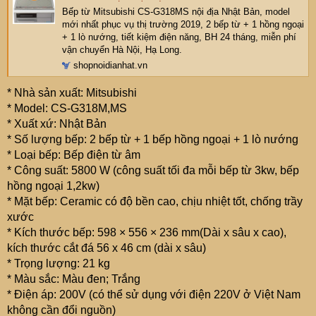
Bếp từ Mitsubishi CS-G318MS nội địa Nhật Bản, model
mới nhất phục vụ thị trường 2019, 2 bếp từ + 1 hồng ngoại
+ 1 lò nướng, tiết kiệm điện năng, BH 24 tháng, miễn phí
vận chuyển Hà Nội, Hạ Long.
shopnoidianhat.vn
* Nhà sản xuất: Mitsubishi
* Model: CS-G318M,MS
* Xuất xứ: Nhật Bản
* Số lượng bếp: 2 bếp từ + 1 bếp hồng ngoại + 1 lò nướng
* Loại bếp: Bếp điện từ âm
* Công suất: 5800 W (công suất tối đa mỗi bếp từ 3kw, bếp
hồng ngoại 1,2kw)
* Mặt bếp: Ceramic có độ bền cao, chịu nhiệt tốt, chống trầy
xước
* Kích thước bếp: 598 × 556 × 236 mm(Dài x sâu x cao),
kích thước cắt đá 56 x 46 cm (dài x sâu)
* Trọng lượng: 21 kg
* Màu sắc: Màu đen; Trắng
* Điện áp: 200V (có thể sử dụng với điện 220V ở Việt Nam
không cần đổi nguồn)