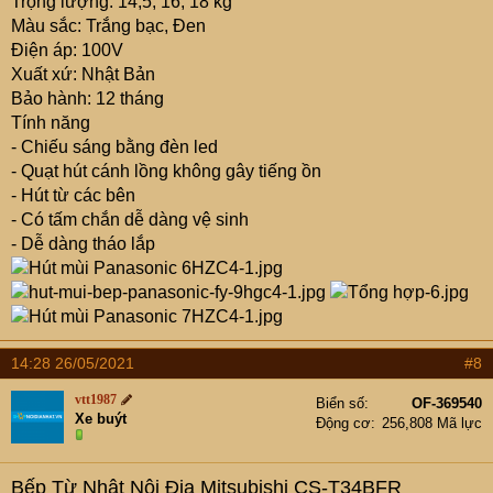
Trọng lượng: 14,5; 16; 18 kg
Màu sắc: Trắng bạc, Đen
Điện áp: 100V
Xuất xứ: Nhật Bản
Bảo hành: 12 tháng
Tính năng
- Chiếu sáng bằng đèn led
- Quạt hút cánh lồng không gây tiếng ồn
- Hút từ các bên
- Có tấm chắn dễ dàng vệ sinh
- Dễ dàng tháo lắp
14:28 26/05/2021
#8
vtt1987
Biển số
OF-369540
Xe buýt
Động cơ
256,808 Mã lực
Bếp Từ Nhật Nội Địa Mitsubishi CS-T34BFR