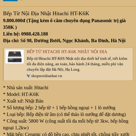
Bếp Từ Nội Địa Nhật Hitachi HT-K6K
9.800.000đ (Tặng kèm ổ cắm chuyên dụng Panasonic trị giá
350K )
Liên hệ: 0988.428.188
Địa chỉ: Số 98, Đường Bưởi, Ngọc Khánh, Ba Đình, Hà Nội
BẾP TỪ HITACHI HT-K6K NHẬT NỘI ĐỊA
Bếp từ Hitachi HT-K6S Nhật nội địa thiết kế tinh tế, tiết kiệm
tối đa điện năng, an toàn, bảo hành 24 tháng, miễn phí vận
chuyển lắp đặt Hà Nội, Hạ Long.
shopnoidianhat.vn
* Nhà sản xuất: Hitachi
* Model: HT-K6K
* Xuất xứ: Nhật Bản
* Số lượng bếp: 2 bếp từ + 1 bếp hồng ngoại + 1 lò nướng
* Loại bếp: Bếp điện từ âm (có thể tháo lò nướng để đặt dương)
* Công suất: 5800 W (công suất tối đa mỗi bếp từ 3kw, bếp hồng
ngoại 1,2kw)
* Mặt bếp: Ceramic có độ bền cao, chịu nhiệt tốt, chống trầy xước