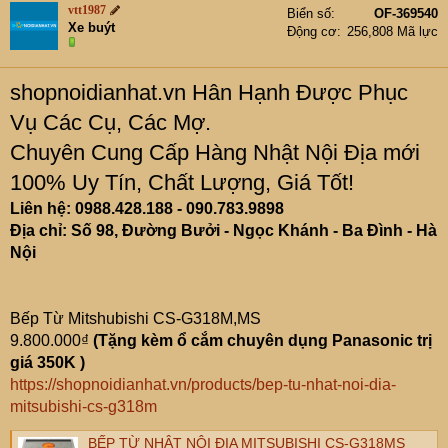
e
vtt1987
Biển số
OF-369540
r
Xe buýt
Động cơ
256,808 Mã lực
shopnoidianhat.vn Hân Hạnh Được Phục
Vụ Các Cụ, Các Mợ.
Chuyên Cung Cấp Hàng Nhật Nội Địa mới
100% Uy Tín, Chất Lượng, Giá Tốt!
Liên hệ: 0988.428.188 - 090.783.9898
Địa chỉ: Số 98, Đường Bưởi - Ngọc Khánh - Ba Đình - Hà
Nội
Bếp Từ Mitshubishi CS-G318M,MS
9.800.000₫
(Tặng kèm ổ cắm chuyên dụng Panasonic trị
giá 350K )
https://shopnoidianhat.vn/products/bep-tu-nhat-noi-dia-
mitsubishi-cs-g318m
BẾP TỪ NHẬT NỘI ĐỊA MITSUBISHI CS-G318MS