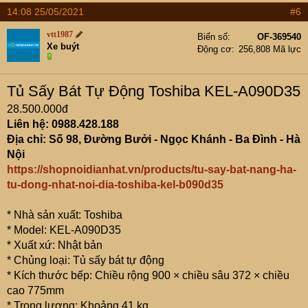
14:08 25/05/2021
#6
vtt1987
Biển số
OF-369540
Xe buýt
Động cơ
256,808 Mã lực
Tủ Sấy Bát Tự Động Toshiba KEL-A090D35
28.500.000đ
Liên hệ: 0988.428.188
Địa chỉ: Số 98, Đường Bưởi - Ngọc Khánh - Ba Đình - Hà
Nội
https://shopnoidianhat.vn/products/tu-say-bat-nang-ha-
tu-dong-nhat-noi-dia-toshiba-kel-b090d35
* Nhà sản xuất: Toshiba
* Model: KEL-A090D35
* Xuất xứ: Nhật bản
* Chủng loại: Tủ sấy bát tự động
* Kích thước bếp: Chiều rộng 900 × chiều sâu 372 × chiều
cao 775mm
* Trọng lượng: Khoảng 41 kg