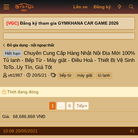
Lên xe
Đăng ký
[VGC]
Đăng ký tham gia GYMKHANA CAR GAME 2026
Đồ gia dụng - nội ngoại thất
Chuyên Cung Cấp Hàng Nhật Nội Địa Mới 100%
Hết hạn
Tủ lạnh - Bếp Từ - Máy giặt - Điều Hoà - Thiết Bị Vệ Sinh
ToTo..Uy Tín, Giá Tốt
T
N
T
vtt1987
20/5/21
bếp từ
máy giặt
tủ lạnh
h
g
a
r
à
g
Thớt đang đóng
e
y
s
a
g
d
ử
1
…
6
Tiếp
s
i
t
Giá
68,686,868 VNĐ
a
r
10:08 20/05/2021
#1
t