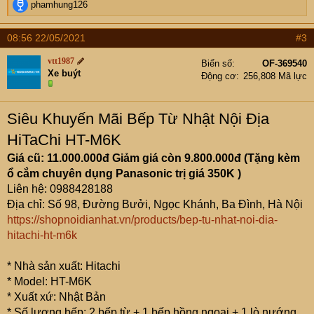
R
phamhung126
e
a
08:56 22/05/2021
#3
c
t
vtt1987
Biển số
OF-369540
i
Xe buýt
Động cơ
256,808 Mã lực
o
n
s
Siêu Khuyến Mãi Bếp Từ Nhật Nội Địa
:
HiTaChi HT-M6K
Giá cũ: 11.000.000đ Giảm giá còn 9.800.000đ (Tặng kèm
ổ cắm chuyên dụng Panasonic trị giá 350K )
Liên hệ: 0988428188
Địa chỉ: Số 98, Đường Bưởi, Ngọc Khánh, Ba Đình, Hà Nội
https://shopnoidianhat.vn/products/bep-tu-nhat-noi-dia-
hitachi-ht-m6k
* Nhà sản xuất: Hitachi
* Model: HT-M6K
* Xuất xứ: Nhật Bản
* Số lượng bếp: 2 bếp từ + 1 bếp hồng ngoại + 1 lò nướng