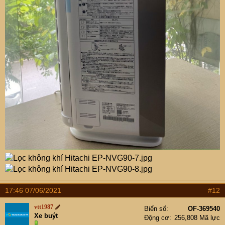
17:46 07/06/2021
#12
vtt1987
Biển số
OF-369540
Xe buýt
Động cơ
256,808 Mã lực