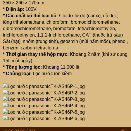
350 × 260 × 170mm
*
Điện áp:
100V
*
Các chất có thể loại bỏ:
Clo dư tự do (canxi), độ đục,
tổng trihalomethane, chloroform, bromodichloromethane,
dibromochloromethane, bromoform, tetrachloroethylen,
trichloroethylen, 1.1.1-trichloroethane, CAT (thuốc trừ sâu)
Sắt (hạt), nhôm (trung tính), geosmin (mùi nấm mốc), phenol,
benzen, carbon tetraclorua
*
Thời gian thay thế hộp mực:
Khoảng 2 năm (khi sử dụng
15L một ngày)
*
Tổng lượng lọc:
Khoảng 11.000 lít
*
Chủng loại:
Lọc nước ion kiềm
15:59 04/06/2021
#11