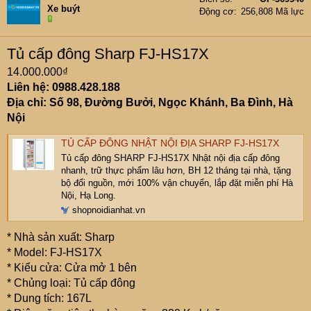
Xe buýt
Động cơ
256,808 Mã lực
Tủ cấp đông Sharp FJ-HS17X
14.000.000₫
Liên hệ: 0988.428.188
Địa chỉ: Số 98, Đường Bưởi, Ngọc Khánh, Ba Đình, Hà
Nội
TỦ CẤP ĐÔNG NHẬT NỘI ĐỊA SHARP FJ-HS17X
Tủ cấp đông SHARP FJ-HS17X Nhật nội địa cấp đông
nhanh, trữ thực phẩm lâu hơn, BH 12 tháng tại nhà, tặng
bộ đổi nguồn, mới 100% vận chuyển, lắp đặt miễn phí Hà
Nội, Hạ Long.
shopnoidianhat.vn
* Nhà sản xuất: Sharp
* Model: FJ-HS17X
* Kiểu cửa: Cửa mở 1 bên
* Chủng loại: Tủ cấp đông
* Dung tích: 167L