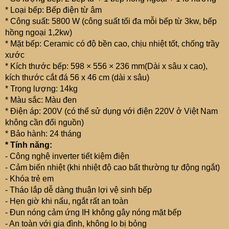
* Loại bếp: Bếp điện từ âm
* Công suất: 5800 W (công suất tối đa mỗi bếp từ 3kw, bếp
hồng ngoại 1,2kw)
* Mặt bếp: Ceramic có độ bền cao, chịu nhiệt tốt, chống trầy
xước
* Kích thước bếp: 598 × 556 × 236 mm(Dài x sâu x cao),
kích thước cắt đá 56 x 46 cm (dài x sâu)
* Trọng lượng: 14kg
* Màu sắc: Màu đen
* Điện áp: 200V (có thể sử dụng với điện 220V ở Việt Nam
không cần đổi nguồn)
* Bảo hành: 24 tháng
* Tính năng:
- Công nghệ inverter tiết kiệm điện
- Cảm biến nhiệt (khi nhiệt độ cao bất thường tự động ngắt)
- Khóa trẻ em
- Tháo lắp dễ dàng thuận lợi vệ sinh bếp
- Hẹn giờ khi nấu, ngắt rất an toàn
- Đun nóng cảm ứng IH không gây nóng mặt bếp
- An toàn với gia đình, không lo bị bỏng