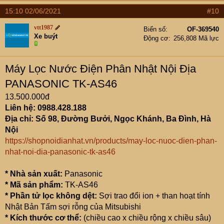
15:10 02/06/2021
#10
vtt1987
Biển số
OF-369540
Xe buýt
Động cơ
256,808 Mã lực
Máy Lọc Nước Điện Phân Nhật Nội Địa
PANASONIC TK-AS46
13.500.000đ
Liên hệ: 0988.428.188
Địa chỉ: Số 98, Đường Bưởi, Ngọc Khánh, Ba Đình, Hà
Nội
https://shopnoidianhat.vn/products/may-loc-nuoc-dien-phan-
nhat-noi-dia-panasonic-tk-as46
* Nhà sản xuất:
Panasonic
*
Mã sản phẩm:
TK-AS46
*
Phần tử lọc không dệt:
Sợi trao đổi ion + than hoạt tính
Nhật Bản Tấm sợi rỗng của Mitsubishi
*
Kích thước cơ thể:
(chiều cao x chiều rộng x chiều sâu)