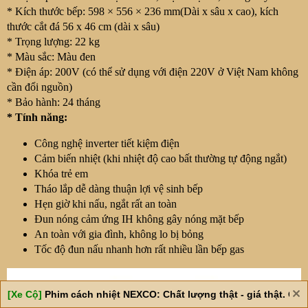
* Kích thước bếp: 598 × 556 × 236 mm(Dài x sâu x cao), kích
thước cắt đá 56 x 46 cm (dài x sâu)
* Trọng lượng: 22 kg
* Màu sắc: Màu đen
* Điện áp: 200V (có thể sử dụng với điện 220V ở Việt Nam không
cần đổi nguồn)
* Bảo hành: 24 tháng
* Tính năng:
Công nghệ inverter tiết kiệm điện
Cảm biến nhiệt (khi nhiệt độ cao bất thường tự động ngắt)
Khóa trẻ em
Tháo lắp dễ dàng thuận lợi vệ sinh bếp
Hẹn giờ khi nấu, ngắt rất an toàn
Đun nóng cảm ứng IH không gây nóng mặt bếp
An toàn với gia đình, không lo bị bỏng
Tốc độ đun nấu nhanh hơn rất nhiều lần bếp gas
[Xe Cộ]
Phim cách nhiệt NEXCO: Chất lượng thật - giá thật. Giá 