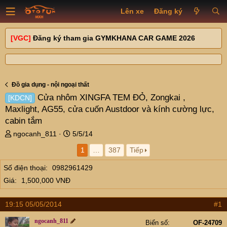
Lên xe
Đăng ký
[VGC]
Đăng ký tham gia GYMKHANA CAR GAME 2026
Đồ gia dụng - nội ngoại thất
Cửa nhôm XINGFA TEM ĐỎ, Zongkai ,
[KDCN]
Maxlight, AG55, cửa cuốn Austdoor và kính cường lực,
cabin tắm
T
N
ngocanh_811
5/5/14
h
g
1
…
387
Tiếp
r
à
e
y
Số điện thoại
0982961429
a
g
Giá
1,500,000 VNĐ
d
ử
s
i
t
19:15 05/05/2014
#1
a
r
ngocanh_811
Biển số
OF-24709