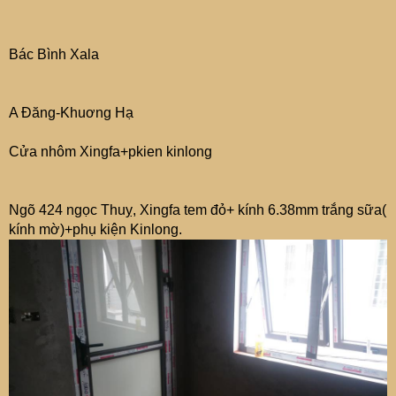
Bác Bình Xala
A Đăng-Khuơng Hạ
Cửa nhôm Xingfa+pkien kinlong
Ngõ 424 ngọc Thuỵ, Xingfa tem đỏ+ kính 6.38mm trắng sữa(
kính mờ)+phụ kiện Kinlong.