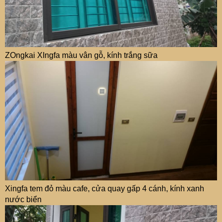
ZOngkai XIngfa màu vân gỗ, kính trắng sữa
Xingfa tem đỏ màu cafe, cửa quay gấp 4 cánh, kính xanh
nước biển