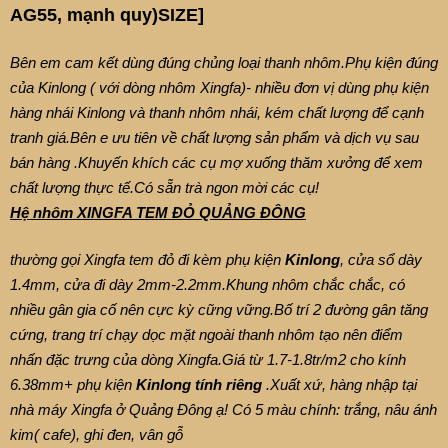
AG55, mạnh quy)SIZE]
Bên em cam kết dùng đúng chủng loại thanh nhôm.Phụ kiện đúng
của Kinlong ( với dòng nhôm Xingfa)- nhiều đơn vị dùng phụ kiện
hàng nhái Kinlong và thanh nhôm nhái, kém chất lượng để cạnh
tranh giá.Bên e ưu tiên về chất lượng sản phẩm và dịch vụ sau
bán hàng .Khuyến khích các cụ mợ xuống thăm xưởng để xem
chất lượng thực tế.Có sẵn trà ngon mời các cụ!
Hệ nhôm
XINGFA TEM ĐỎ QUẢNG ĐÔNG
thường gọi Xingfa tem đỏ đi kèm phụ kiện
Kinlong
, cửa sổ dày
1.4mm, cửa đi dày 2mm-2.2mm.Khung nhôm chắc chắc, có
nhiều gân gia cố nên cực kỳ cững vững.Bố trí 2 đường gân tăng
cứng, trang trí chạy dọc mặt ngoài thanh nhôm tạo nên điểm
nhấn đặc trưng của dòng Xingfa.Giá từ 1.7-1.8tr/m2 cho kính
6.38mm+ phụ kiện
Kinlong tính riêng
.Xuất xứ, hàng nhập tại
nhà máy Xingfa ở Quảng Đông ạ! Có 5 màu chính: trắng, nâu ánh
kim( cafe), ghi đen, vân gỗ