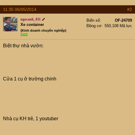
11:35 06/05/2014
#2
ngocanh_811
Biển số
OF-24709
Xe container
Động cơ
550,108 Mã lực
{Kinh doanh chuyên nghiệp}
Biệt thự nhà vườn:
Cửa 1 cụ ở trường chinh
Nhà cụ KH trẻ, 1 youtuber