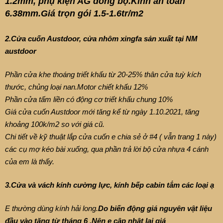
1.2mm, phụ kiện AG đồng bộ.Kính an toàn
6.38mm.Giá trọn gói 1.5-1.6tr/m2
2.Cửa cuốn Austdoor, cửa nhôm xingfa sản xuất tại NM
austdoor
Phần cửa khe thoáng triết khấu từ 20-25% thân cửa tuỳ kích
thước, chủng loại nan.Motor chiết khấu 12%
Phần cửa tấm liền có động cơ triết khấu chung 10%
Giá cửa cuốn Austdoor mới tăng kể từ ngày 1.10.2021, tăng
khoảng 100k/m2 so với giá cũ.
Chi tiết về kỹ thuật lắp cửa cuốn e chia sẻ ở #4 ( vẫn trang 1 này)
các cụ mợ kéo bài xuống, qua phần trả lời bộ cửa nhựa 4 cánh
của em là thấy.
3.Cửa và vách kính cường lực, kính bếp cabin tắm các loại ạ
E thường dùng kính hải long.
Do biến động giá nguyên vật liệu
đầu vào tăng từ tháng 6 .Nên e cập nhật lại giá