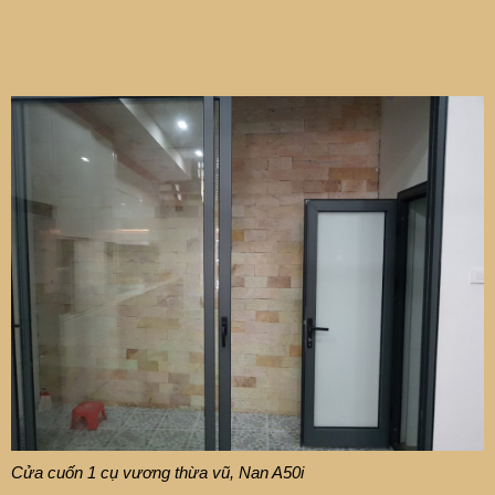
Cửa cuốn 1 cụ vương thừa vũ, Nan A50i