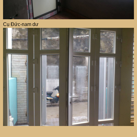
Cụ Đức-nam dư