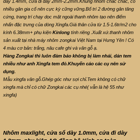
dày 1.4mm, cửa đi dày 2mm-2.2mm.Khung nhôm chắc chắc, có
nhiều gân gia cố nên cực kỳ cững vững.Bố trí 2 đường gân tăng
cứng, trang trí chạy dọc mặt ngoài thanh nhôm tạo nên điểm
nhấn đặc trưng của dòng Xingfa.Giá thân cửa từ 1.5-1.6tr/m2 cho
kính 6.38mm+ phụ kiện
Kinlong
tính riêng .Xuất xứ.thanh nhôm
sản xuất tại nhà máy nhôm zongkai Việt Nam tại Hưng Yên ! Có
4 màu cơ bản: trắng, nâu cafe ghi và vân gỗ ạ.
Hàng Zongkai thì luôn đảm bảo không bị làm nhái, dán tem
nhiều như anh Xingfa tem đỏ.Khuyến cáo các cụ nên sử
dụng.
Mẫu xingfa vân gỗ.Ghép góc như sợi chỉ.Tem không có chữ
xingfa mà chỉ có chữ Zongkai các cụ nhé( vẫn là hệ 55 như
xingfa)
Nhôm maxlight, cửa sổ dày 1.0mm, cửa đi dày