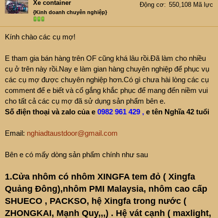
t
Xe container
Động cơ
550,108 Mã lực
e
{Kinh doanh chuyên nghiệp}
r
Kính chào các cụ mợ!
E tham gia bán hàng trên OF cũng khá lâu rồi.Đã làm cho nhiều
cụ ở trên này rồi.Nay e làm gian hàng chuyên nghiệp để phục vụ
các cụ mợ được chuyên nghiệp hơn.Có gì chưa hài lòng các cụ
comment để e biết và cố gắng khắc phục để mang đến niềm vui
cho tất cả các cụ mợ đã sử dụng sản phẩm bên e.
Số điện thoại và zalo của e
0982 961 429
,
e tên Nghĩa 42 tuổi
Email:
nghiadtaustdoor@gmail.com
Bên e có mấy dòng sản phẩm chính như sau
1.Cửa nhôm có nhôm XINGFA tem đỏ ( Xingfa
Quảng Đông),nhôm PMI Malaysia, nhôm cao cấp
SHUECO , PACKSO, hệ Xingfa trong nước (
ZHONGKAI, Mạnh Quy,,,) . Hệ vát cạnh ( maxlight,