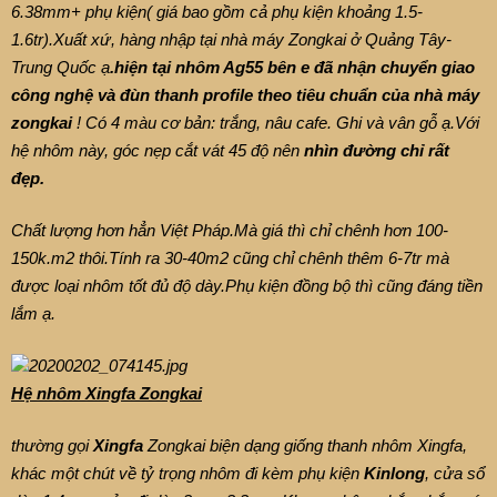
6.38mm+ phụ kiện( giá bao gồm cả phụ kiện khoảng 1.5-
1.6tr).Xuất xứ, hàng nhập tại nhà máy Zongkai ở Quảng Tây-
Trung Quốc ạ
.hiện tại nhôm Ag55 bên e đã nhận chuyển giao
công nghệ và đùn thanh profile theo tiêu chuẩn của nhà máy
zongkai
! Có 4 màu cơ bản: trắng, nâu cafe. Ghi và vân gỗ ạ.Với
hệ nhôm này, góc nẹp cắt vát 45 độ nên
nhìn đường chỉ rất
đẹp.
Chất lượng hơn hẳn Việt Pháp.Mà giá thì chỉ chênh hơn 100-
150k.m2 thôi.Tính ra 30-40m2 cũng chỉ chênh thêm 6-7tr mà
được loại nhôm tốt đủ độ dày.Phụ kiện đồng bộ thì cũng đáng tiền
lắm ạ.
Hệ nhôm Xingfa Zongkai
thường gọi
Xingfa
Zongkai biện dạng giống thanh nhôm Xingfa,
khác một chút về tỷ trọng nhôm đi kèm phụ kiện
Kinlong
, cửa sổ