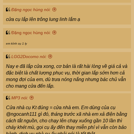
Đặng ngọc hùng nói:
cửa cụ lắp lên trông lung linh lắm ạ
Đặng ngọc hùng nói:
em kính cụ 1 ly
LGG2Docomo nói:
Nay e đã lắp cửa xong, cơ bản là rất hài lòng về giá cả và
đặc biệt là chất lượng phục vụ, thời gian lắp sớm hơn cả
mong đợi của em, dù trưa nóng nắng nhưng bác chủ vẫn
cho mang cửa đến lắp.
MP3 nói:
Cửa nhà cụ Kt đúng = cửa nhà em. Em dùng của cụ
@ngocanh111 gì đó, tháng trước xã nhà em xả điện bằng
cách tắt nguồn, cho chạy lên chạy xuống gần 10 lần thì
cháy khét mù, gọi cụ ấy đến thay miễn phí vì vẫn còn bảo
hành. dịch vụ nhà cụ ấy phải nói là tốt thật.