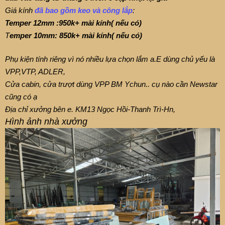
Giá kính
đã bao gồm keo và công lắp
:
Temper 12mm :950k+ mài kính( nếu có)
T
emper 10mm: 850k+
mài kính( nếu có)
Phụ kiện tính riêng vì nó nhiều lựa chọn lắm a.E dùng chủ yếu là
VPP,VTP, ADLER,
Cửa cabin, cửa trượt dùng VPP BM Ychun.. cụ nào cần Newstar
cũng có ạ
Địa chỉ xưởng bên e. KM13 Ngọc Hồi-Thanh Trì-Hn,
Hình ảnh nhà xưởng