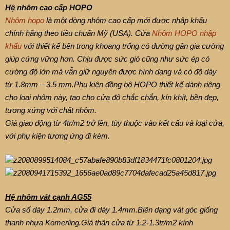
Hệ nhôm cao cấp HOPO
Nhôm hopo
là một dòng nhôm cao cấp mới được nhập khẩu
chính hãng theo tiêu chuẩn Mỹ (USA). Cửa
Nhôm HOPO
nhập
khẩu
với thiết kế bên trong khoang trống có đường gân gia cường
giúp cứng vững hơn. Chịu được sức gió cũng như sức ép có
cường độ lớn mà vẫn giữ nguyên được hình dạng và có độ dày
từ 1.8mm – 3.5 mm.Phụ kiện đồng bộ HOPO thiết kế dành riêng
cho loại nhôm này, tạo cho cửa độ chắc chắn, kín khít, bền đẹp,
tương xứng với chất nhôm.
Giá giao động từ 4tr/m2 trở lên, tùy thuộc vào kết cấu và loại cửa,
với phụ kiện tương ứng đi kèm.
Hệ nhôm vát cạnh AG55
Cửa sổ dày 1.2mm, cửa đi dày 1.4mm.Biên dạng vát góc giống
thanh nhựa Komerling.Giá thân cửa từ 1.2-1.3tr/m2 kính