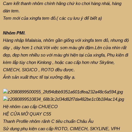
Cam kết thanh nhôm chính hãng chứ ko chơi hàng nhái, hàng
dán tem.
Tem mới của xingfa tem đỏ.( các cụ lưu ý để biết ạ)
Nhôm PMI
.
Hàng nhập Malaisia, nhôm gần giống với xingfa tem đỏ, nhưng độ
dày , dày hơn 1 chút.Với việc sơn màu ghi đậm.Lên cửa nhìn rất
đẹp, đẹp hơn nhiều so với màu ghi hiện tại của xingfa, Phụ kiện đi
kèm lắp tùy chọn Kinlong , hoặc cao cấp hơn như Skyline,
CMECH, SIGICO , ROTO đều được.
Ảnh sản xuất thực tế tại xưởng đây ạ.
Hệ nhôm cao cấp CHUECO
HỆ CỬA MỞ QUAY C55
Thanh Profile nhôm rãnh C tiêu chuẩn Châu Âu
Sử dụng phụ kiện cao cấp ROTO, CIMECH, SKYLINE, VPH