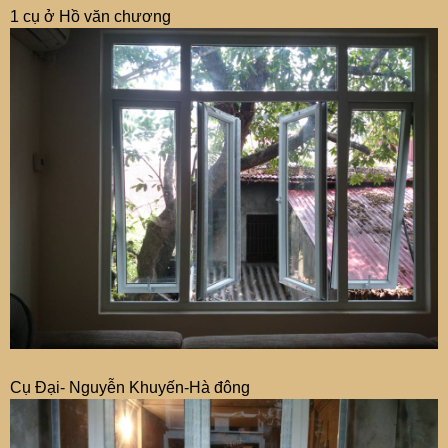
1 cụ ở Hồ văn chương
Cụ Đại- Nguyễn Khuyến-Hà đông