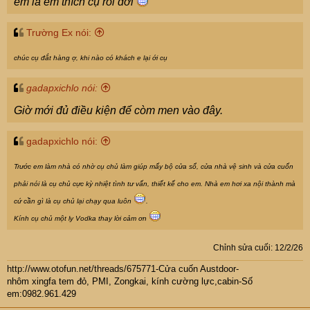
em là em thích cụ rồi đới
Trường Ex nói:
chúc cụ đắt hàng ợ, khi nào có khách e lại ới cụ
gadapxichlo nói:
Giờ mới đủ điều kiện để còm men vào đây.
gadapxichlo nói:
Trước em làm nhà có nhờ cụ chủ làm giúp mấy bộ cửa sổ, cửa nhà vệ sinh và cửa cuốn
phải nói là cụ chủ cực kỳ nhiệt tình tư vấn, thiết kế cho em. Nhà em hơi xa nội thành mà
cứ cần gì là cụ chủ lại chạy qua luôn
.
Kính cụ chủ một ly Vodka thay lời cảm ơn
Chỉnh sửa cuối:
12/2/26
http://www.otofun.net/threads/675771-Cửa cuốn Austdoor-
nhôm xingfa tem đỏ, PMI, Zongkai, kính cường lực,cabin-Số
em:0982.961.429