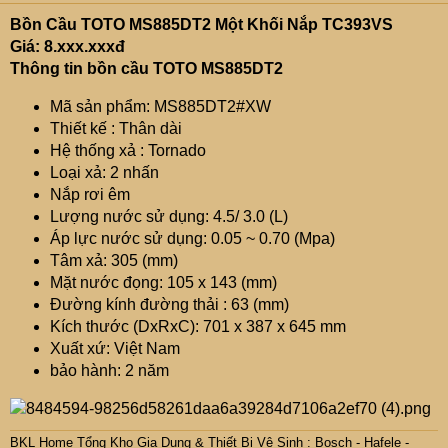
Bồn Cầu TOTO MS885DT2 Một Khối Nắp TC393VS
Giá: 8.xxx.xxxđ
Thông tin bồn cầu TOTO MS885DT2
Mã sản phẩm: MS885DT2#XW
Thiết kế : Thân dài
Hệ thống xả : Tornado
Loại xả: 2 nhấn
Nắp rơi êm
Lượng nước sử dụng: 4.5/ 3.0 (L)
Áp lực nước sử dụng: 0.05 ~ 0.70 (Mpa)
Tâm xả: 305 (mm)
Mặt nước đọng: 105 x 143 (mm)
Đường kính đường thải : 63 (mm)
Kích thước (DxRxC): 701 x 387 x 645 mm
Xuất xứ: Việt Nam
bảo hành: 2 năm
BKL Home Tổng Kho Gia Dụng & Thiết Bị Vệ Sinh : Bosch - Hafele -