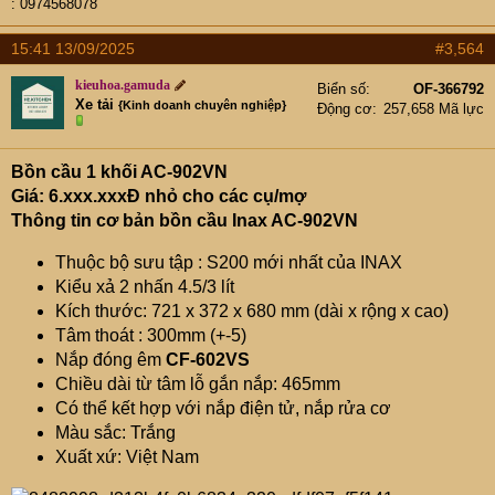
: 0974568078
15:41 13/09/2025
#3,564
kieuhoa.gamuda
Biển số
OF-366792
Xe tải
{Kinh doanh chuyên nghiệp}
Động cơ
257,658 Mã lực
Bồn cầu 1 khối AC-902VN
Giá: 6.xxx.xxxĐ nhỏ cho các cụ/mợ
Thông tin cơ bản bồn cầu Inax AC-902VN
Thuộc bộ sưu tập : S200 mới nhất của INAX
Kiểu xả 2 nhấn 4.5/3 lít
Kích thước: 721 x 372 x 680 mm (dài x rộng x cao)
Tâm thoát : 300mm (+-5)
Nắp đóng êm
CF-602VS
Chiều dài từ tâm lỗ gắn nắp: 465mm
Có thể kết hợp với nắp điện tử, nắp rửa cơ
Màu sắc: Trắng
Xuất xứ: Việt Nam