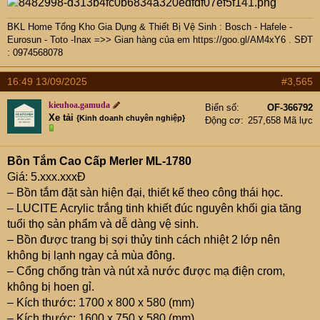
BKL Home Tổng Kho Gia Dụng & Thiết Bị Vệ Sinh : Bosch - Hafele -
Eurosun - Toto -Inax =>> Gian hàng của em
https://goo.gl/AM4xY6
. SĐT
: 0974568078
16:49 13/09/2025
#3,565
kieuhoa.gamuda
Biển số
OF-366792
Xe tải
{Kinh doanh chuyên nghiệp}
Động cơ
257,658 Mã lực
Bồn Tắm Cao Cấp Merler ML-1780
Giá: 5.xxx.xxxĐ
– Bồn tắm đặt sàn hiện đại, thiết kế theo công thái học.
– LUCITE Acrylic trắng tinh khiết đúc nguyên khối gia tăng
tuổi thọ sản phẩm và dễ dàng vệ sinh.
– Bồn được trang bị sợi thủy tinh cách nhiệt 2 lớp nên
không bị lạnh ngay cả mùa đông.
– Cổng chống tràn và nút xả nước được mạ điện crom,
không bị hoen gỉ.
– Kích thước: 1700 x 800 x 580 (mm)
– Kích thước: 1600 x 750 x 580 (mm)