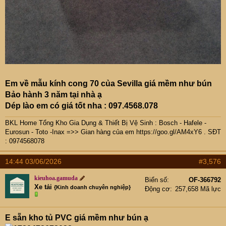
Em về mẫu kính cong 70 của Sevilla giá mềm như bún
Bảo hành 3 năm tại nhà ạ
Dép lào em có giá tốt nha : 097.4568.078
BKL Home Tổng Kho Gia Dụng & Thiết Bị Vệ Sinh : Bosch - Hafele -
Eurosun - Toto -Inax =>> Gian hàng của em
https://goo.gl/AM4xY6
. SĐT
: 0974568078
14:44 03/06/2026
#3,576
kieuhoa.gamuda
Biển số
OF-366792
Xe tải
{Kinh doanh chuyên nghiệp}
Động cơ
257,658 Mã lực
E sẵn kho tủ PVC giá mềm như bún ạ