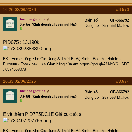
16:26 02/06/2026
#3,573
kieuhoa.gamuda
Biển số
OF-366792
Xe tải
{Kinh doanh chuyên nghiệp}
Động cơ
257,658 Mã lực
PID675 : 13.190k
BKL Home Tổng Kho Gia Dụng & Thiết Bị Vệ Sinh : Bosch - Hafele -
Eurosun - Toto -Inax =>> Gian hàng của em
https://goo.gl/AM4xY6
. SĐT
: 0974568078
20:33 02/06/2026
#3,574
kieuhoa.gamuda
Biển số
OF-366792
Xe tải
{Kinh doanh chuyên nghiệp}
Động cơ
257,658 Mã lực
E về thêm PID775DC1E Giá cực tốt ạ
BKL Home Tổng Kho Gia Dụng & Thiết Bị Vệ Sinh : Bosch - Hafele -