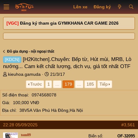
Lên xe
Đăng ký
[VGC]
Đăng ký tham gia GYMKHANA CAR GAME 2026
Đồ gia dụng - nội ngoại thất
[H2Kitchen].Chuyên: Bếp từ, Hút mùi, MRB, Lò
[KDCN]
nướng... Cam kết chất lượng, dịch vụ, giá tốt nhất OTF
T
N
kieuhoa.gamuda
21/3/17
h
g
Trước
1
…
179
…
185
Tiếp
r
à
e
y
Số điện thoại
0974568078
a
g
Giá
100,000 VNĐ
d
ử
s
i
Địa chỉ
38V5A Văn Phú Hà Đông,Hà Nội
t
a
22:28 05/09/2025
#3,561
r
t
tom09
Biển số
OF-32095