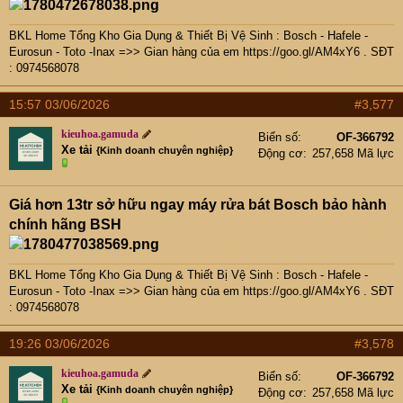
BKL Home Tổng Kho Gia Dụng & Thiết Bị Vệ Sinh : Bosch - Hafele -
Eurosun - Toto -Inax =>> Gian hàng của em
https://goo.gl/AM4xY6
. SĐT
: 0974568078
15:57 03/06/2026
#3,577
kieuhoa.gamuda
Biển số
OF-366792
Xe tải
{Kinh doanh chuyên nghiệp}
Động cơ
257,658 Mã lực
Giá hơn 13tr sở hữu ngay máy rửa bát Bosch bảo hành
chính hãng BSH
BKL Home Tổng Kho Gia Dụng & Thiết Bị Vệ Sinh : Bosch - Hafele -
Eurosun - Toto -Inax =>> Gian hàng của em
https://goo.gl/AM4xY6
. SĐT
: 0974568078
19:26 03/06/2026
#3,578
kieuhoa.gamuda
Biển số
OF-366792
Xe tải
{Kinh doanh chuyên nghiệp}
Động cơ
257,658 Mã lực