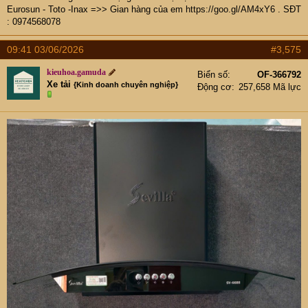
Eurosun - Toto -Inax =>> Gian hàng của em
https://goo.gl/AM4xY6
. SĐT
: 0974568078
09:41 03/06/2026
#3,575
kieuhoa.gamuda
Biển số
OF-366792
Xe tải
{Kinh doanh chuyên nghiệp}
Động cơ
257,658 Mã lực