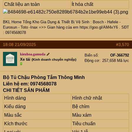
Chất liệu an toàn
Ít hóa chất
BKL Home Tổng Kho Gia Dụng & Thiết Bị Vệ Sinh : Bosch - Hafele -
Eurosun - Toto -Inax =>> Gian hàng của em
https://goo.gl/AM4xY6
. SĐT
: 0974568078
18:08 21/09/2025
#3,570
kieuhoa.gamuda
Biển số
OF-366792
Xe tải
{Kinh doanh chuyên nghiệp}
Động cơ
257,658 Mã lực
Bộ Tủ Chậu Phòng Tắm Thông Minh
Liên hệ em: 0974568078
CHI TIẾT SẢN PHẨM
Hình dáng
Hình chữ nhật
Kiểu dáng
Bệ chìm
Màu sắc
Màu xám
Kích thước
Tiêu chuẩn