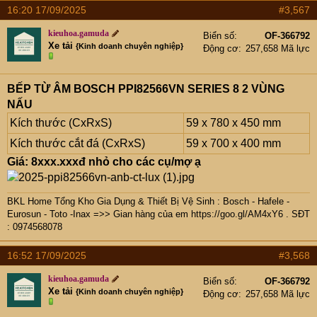
16:20 17/09/2025
#3,567
kieuhoa.gamuda
Biển số
OF-366792
Xe tải
{Kinh doanh chuyên nghiệp}
Động cơ
257,658 Mã lực
BẾP TỪ ÂM BOSCH PPI82566VN SERIES 8 2 VÙNG
NẤU
Kích thước (CxRxS)
59 x 780 x 450 mm
Kích thước cắt đá (CxRxS)
59 x 700 x 400 mm
Giá: 8xxx.xxxđ nhỏ cho các cụ/mợ ạ
BKL Home Tổng Kho Gia Dụng & Thiết Bị Vệ Sinh : Bosch - Hafele -
Eurosun - Toto -Inax =>> Gian hàng của em
https://goo.gl/AM4xY6
. SĐT
: 0974568078
16:52 17/09/2025
#3,568
kieuhoa.gamuda
Biển số
OF-366792
Xe tải
{Kinh doanh chuyên nghiệp}
Động cơ
257,658 Mã lực