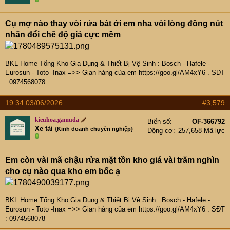
Cụ mợ nào thay vòi rửa bát ới em nha vòi lòng đồng nút
nhấn đổi chế độ giá cực mềm
BKL Home Tổng Kho Gia Dụng & Thiết Bị Vệ Sinh : Bosch - Hafele -
Eurosun - Toto -Inax =>> Gian hàng của em
https://goo.gl/AM4xY6
. SĐT
: 0974568078
19:34 03/06/2026
#3,579
kieuhoa.gamuda
Biển số
OF-366792
Xe tải
{Kinh doanh chuyên nghiệp}
Động cơ
257,658 Mã lực
Em còn vài mã chậu rửa mặt tồn kho giá vài trăm nghìn
cho cụ nào qua kho em bốc ạ
BKL Home Tổng Kho Gia Dụng & Thiết Bị Vệ Sinh : Bosch - Hafele -
Eurosun - Toto -Inax =>> Gian hàng của em
https://goo.gl/AM4xY6
. SĐT
: 0974568078