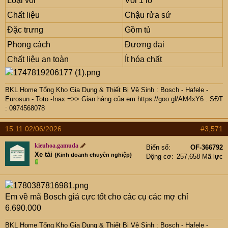
Loại vòi
Vòi 1 lỗ
Chất liệu
Chậu rửa sứ
Đặc trưng
Gồm tủ
Phong cách
Đương đại
Chất liệu an toàn
Ít hóa chất
BKL Home Tổng Kho Gia Dụng & Thiết Bị Vệ Sinh : Bosch - Hafele -
Eurosun - Toto -Inax =>> Gian hàng của em
https://goo.gl/AM4xY6
. SĐT
: 0974568078
15:11 02/06/2026
#3,571
kieuhoa.gamuda
Biển số
OF-366792
Xe tải
{Kinh doanh chuyên nghiệp}
Động cơ
257,658 Mã lực
Em về mã Bosch giá cực tốt cho các cụ các mợ chỉ
6.690.000
BKL Home Tổng Kho Gia Dụng & Thiết Bị Vệ Sinh : Bosch - Hafele -