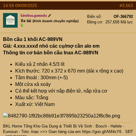
14:59 09/09/2025
#3,563
kieuhoa.gamuda
Biển số
OF-366792
Xe tải
{Kinh doanh chuyên nghiệp}
Động cơ
257,658 Mã lực
Bồn cầu 1 khối AC-989VN
Giá: 4.xxx.xxxđ nhỏ các cụ/mợ cần alo em
Thông tin cơ bản bồn cầu Inax AC-989VN
Kiểu xả 2 nhấn 4.5/3 lít
Kích thước: 720 x 372 x 670 mm (dài x rộng x cao)
Tâm thoát : 300mm (+-5)
Một cửa xả xoáy
Có thể kết hợp với nắp điện tử, nắp rửa cơ
Màu sắc: Trắng
Xuất xứ: Việt Nam
BKL Home Tổng Kho Gia Dụng & Thiết Bị Vệ Sinh : Bosch - Hafele -
Eurosun - Toto -Inax =>> Gian hàng của em
https://goo.gl/AM4xY6
. SĐT