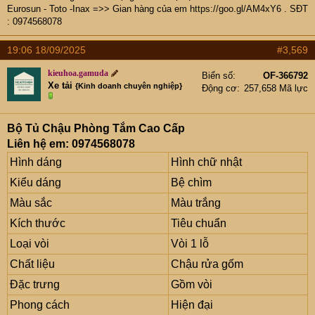
Eurosun - Toto -Inax =>> Gian hàng của em
https://goo.gl/AM4xY6
. SĐT
: 0974568078
19:06 18/09/2025
#3,569
kieuhoa.gamuda
Biển số
OF-366792
Xe tải
{Kinh doanh chuyên nghiệp}
Động cơ
257,658 Mã lực
Bộ Tủ Chậu Phòng Tắm Cao Cấp
Liên hệ em: 0974568078
Hình dáng
Hình chữ nhật
Kiểu dáng
Bệ chìm
Màu sắc
Màu trắng
Kích thước
Tiêu chuẩn
Loại vòi
Vòi 1 lỗ
Chất liệu
Chậu rửa gốm
Đặc trưng
Gồm vòi
Phong cách
Hiện đại