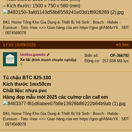
– Kích thước: 1500 x 750 x 580 (mm)
BKL Home Tổng Kho Gia Dụng & Thiết Bị Vệ Sinh : Bosch - Hafele -
Eurosun - Toto -Inax =>> Gian hàng của em
https://goo.gl/AM4xY6
. SĐT
: 0974568078
17:53 15/09/2025
#3,566
kieuhoa.gamuda
Biển số
OF-366792
Xe tải
{Kinh doanh chuyên nghiệp}
Động cơ
257,658 Mã lực
Tủ chậu BTC 825-100
Kích thước 1mx50cm
Chất liệu: nhựa pvc
Hàng đẹp mẫu mới 2025 các cụ/mợ cần call em
BKL Home Tổng Kho Gia Dụng & Thiết Bị Vệ Sinh : Bosch - Hafele -
Eurosun - Toto -Inax =>> Gian hàng của em
https://goo.gl/AM4xY6
. SĐT
: 0974568078