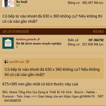
e
Xe buýt
Động cơ
465,447 Mã lực
r
Có bếp từ nào khoét đá 630 x 360 không cụ? Nếu không thì
có cái nào gần nhất?
18:19 07/09/2025
#3,562
kieuhoa.gamuda
Biển số
OF-366792
Xe tải
{Kinh doanh chuyên nghiệp}
Động cơ
257,658 Mã lực
tom09 nói:
Có bếp từ nào khoét đá 630 x 360 không cụ? Nếu không
thì có cái nào gần nhất?
675×395 mm gần nhất có kích thước này cụà
BKL Home Tổng Kho Gia Dụng & Thiết Bị Vệ Sinh : Bosch - Hafele -
Eurosun - Toto -Inax =>> Gian hàng của em
https://goo.gl/AM4xY6
. SĐT
: 0974568078