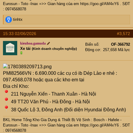
Eurosun - Toto -Inax =>> Gian hàng của em
https://goo.gl/AM4xY6
. SĐT
: 0974568078
R
tinhtx
e
a
15:33 02/06/2026
#3,572
c
t
kieuhoa.gamuda
Biển số
OF-366792
i
Xe tải
{Kinh doanh chuyên nghiệp}
Động cơ
257,658 Mã lực
o
n
s
:
PMI82566VN : 6.690.000 các cụ có ib Dép Lào e nhé :
097.4568.078 hoặc qua các kho em tại
Địa chỉ Kho:
211 Nguyễn Xiển - Thanh Xuân - Hà Nội
49 TT20 Văn Phú - Hà Đông - Hà Nội
38 Quốc Lộ 3, Đông Anh (Đối diện Hyundai Đông Anh)
BKL Home Tổng Kho Gia Dụng & Thiết Bị Vệ Sinh : Bosch - Hafele -
Eurosun - Toto -Inax =>> Gian hàng của em
https://goo.gl/AM4xY6
. SĐT
: 0974568078