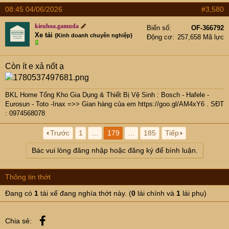
08:45 04/06/2026
#3,580
kieuhoa.gamuda
Biển số
OF-366792
Xe tải
{Kinh doanh chuyên nghiệp}
Động cơ
257,658 Mã lực
Còn ít e xả nốt ạ
BKL Home Tổng Kho Gia Dụng & Thiết Bị Vệ Sinh : Bosch - Hafele -
Eurosun - Toto -Inax =>> Gian hàng của em
https://goo.gl/AM4xY6
. SĐT
: 0974568078
Trước
1
…
179
…
185
Tiếp
Bác vui lòng đăng nhập hoặc đăng ký để bình luận.
Thông tin thớt
Đang có
1
tài xế đang nghía thớt này. (
0
lái chính và
1
lái phụ)
Facebook
Chia sẻ: