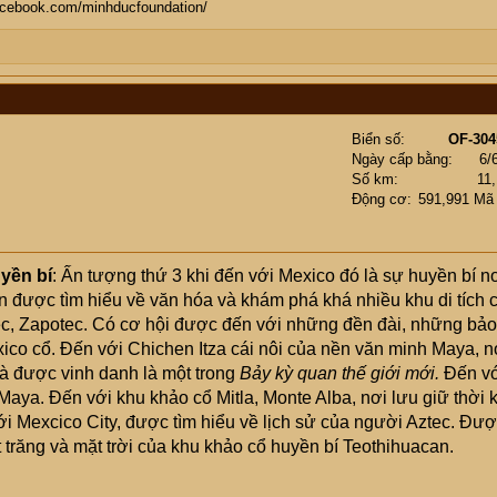
facebook.com/minhducfoundation/
Biển số
OF-304
Ngày cấp bằng
6/
Số km
11
Động cơ
591,991 Mã
yền bí
: Ấn tượng thứ 3 khi đến với Mexico đó là sự huyền bí n
 được tìm hiểu về văn hóa và khám phá khá nhiều khu di tích 
c, Zapotec. Có cơ hội được đến với những đền đài, những bảo
ico cổ. Đến với Chichen Itza cái nôi của nền văn minh Maya, n
à được vinh danh là một trong
Bảy kỳ quan thế giới mới.
Đến v
aya. Đến với khu khảo cổ Mitla, Monte Alba, nơi lưu giữ thời 
ới Mexcico City, được tìm hiểu về lịch sử của người Aztec. Đư
t trăng và mặt trời của khu khảo cổ huyền bí Teothihuacan.