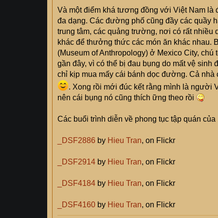
Và một điểm khá tương đồng với Việt Nam là 
đa dạng. Các đường phố cũng đầy các quầy hà
trung tâm, các quảng trường, nơi có rất nhiều
khác để thưởng thức các món ăn khác nhau. B
(Museum of Anthropology) ở Mexico City, chú
gần đây, vì có thể bị đau bụng do mất vệ sinh
chỉ kịp mua mấy cái bánh dọc đường. Cả nhà c
. Xong rồi mới đúc kết rằng mình là người
nên cái bụng nó cũng thích ững theo rồi
Các buổi trình diễn về phong tục tập quán của
_DSF2886
by
Hieu Tran
, on Flickr
_DSF2914
by
Hieu Tran
, on Flickr
_DSF4184
by
Hieu Tran
, on Flickr
_DSF4160
by
Hieu Tran
, on Flickr