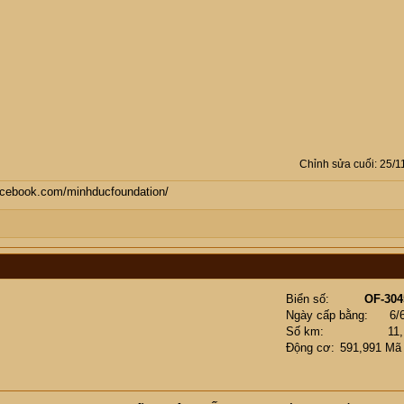
Chỉnh sửa cuối:
25/1
facebook.com/minhducfoundation/
Biển số
OF-304
Ngày cấp bằng
6/
Số km
11
Động cơ
591,991 Mã