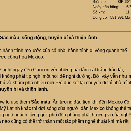
Biển số
OF-304
Ngày cấp bằng
6/
Số km
11
Động cơ
591,991 Mã
Sắc màu, sống động, huyền bí và thiện lành.
c hành trình mơ ước của cả nhà, hành trình đi vòng quanh thế
nước cộng hòa Mexico.
 nghĩ ngay đến Cancun với những bãi tắm cát trắng trải dải,
ại không phải tip nghỉ một nơi để nghỉ dưỡng. Bởi vậy vẫn như 
 thú và khám phá nhiều nơi. Để đúc kết lại chuyến đi thì nhà mìn
uyền bí và thiện lành.
Sắc màu
: Ấn tượng đầu tiên khi đến Mexico đó 
Mỹ Latinh khác thì đời sống của người dân Mexico không thể t
ng ngõ ngách, từng góc phố đều phảng phất hương vị của ngh
hà nào cũng có thể trở thành một tác phẩm nghệ thuật khi mà rất