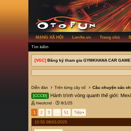
MẠNG XÃ HỘI
LenXe.vn
Trang chủ
B
Tìm kiếm
[VGC]
Đăng ký tham gia GYMKHANA CAR GAME
Diễn đàn
Trên từng cây số
Câu chuyện các ch
Hành trình vòng quanh thế giới: Mexi
[CCCĐ]
T
N
hieutcnd
8/1/25
h
g
1
2
3
…
51
Tiếp
r
à
e
y
10:55 08/01/2025
a
g
d
ử