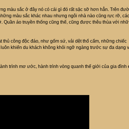
g màu sắc ở đây nó có cái gì đó rất sặc sỡ hơn hẳn. Trên đư
những màu sắc khác nhau nhưng ngôi nhà nào cũng rực rỡ, cá
ỡ. Quần áo truyền thống cũng thế, cũng được thêu thùa với nh
uật thủ công độc đáo, như gốm sứ, vải dệt thổ cẩm, những chiếc
ắt luôn khiến du khách không khỏi ngỡ ngàng trước sự đa dạng 
ành trình mơ ước, hành trình vòng quanh thế giới của gia đình