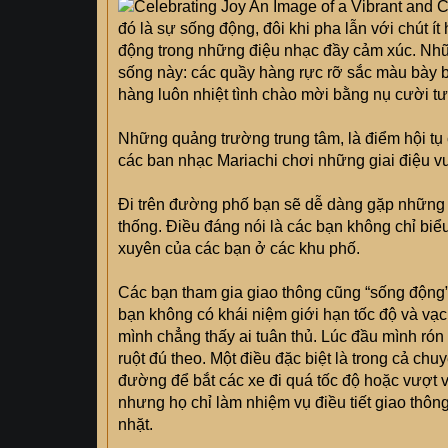
đó là sự sống động, đôi khi pha lẫn với chút
động trong những điệu nhạc đầy cảm xúc. Nh
sống này: các quầy hàng rực rỡ sắc màu bày bán
hàng luôn nhiệt tình chào mời bằng nụ cười tươ
Những quảng trường trung tâm, là điểm hội tụ c
các ban nhạc Mariachi chơi những giai điệu v
Đi trên đường phố bạn sẽ dễ dàng gặp những 
thống. Điều đáng nói là các bạn không chỉ biể
xuyên của các bạn ở các khu phố.
Các bạn tham gia giao thông cũng “sống động”
bạn không có khái niệm giới hạn tốc độ và vạc
mình chẳng thấy ai tuân thủ. Lúc đầu mình ró
ruột đú theo. Một điều đặc biệt là trong cả c
đường để bắt các xe đi quá tốc độ hoặc vượt v
nhưng họ chỉ làm nhiệm vụ điều tiết giao thôn
nhặt.