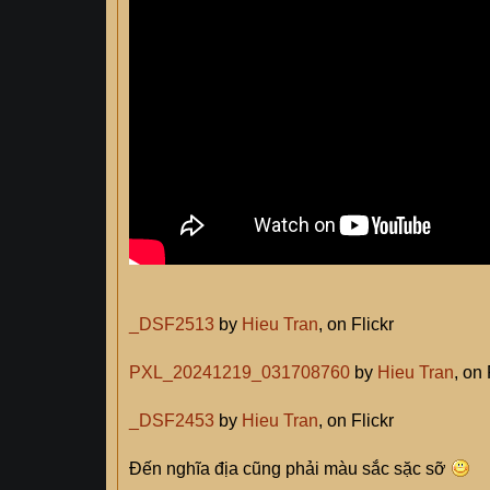
_DSF2513
by
Hieu Tran
, on Flickr
PXL_20241219_031708760
by
Hieu Tran
, on 
_DSF2453
by
Hieu Tran
, on Flickr
Đến nghĩa địa cũng phải màu sắc sặc sỡ