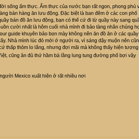
đời sống ẩm thực. Ẩm thực của nước bạn rất ngon, phong phú 
ng bán hàng ăn lưu động. Đặc biệt là ban đêm ở các con phố
 quầy bán đồ ăn lưu động, bạn có thể cứ đi từ quầy này sang qu
uồn cười nhất là hôm cuối nhà mình đi bảo tàng nhân chủng h
 tour guide khuyên bảo bọn mày không nên ăn đồ ăn ở các quầy
 đấy. Nhà mình lúc đó mới ớ người ra, vì sáng dậy muộn nên cũ
ứ thấp thỏm lo lắng, nhưng đợi mãi mà không thấy hiện tượng
 Việt, cũng ăn đủ thứ hầm bà lằng lung tung đường phố bợi vậy
 người Mexico xuất hiện ở rất nhiều nơi