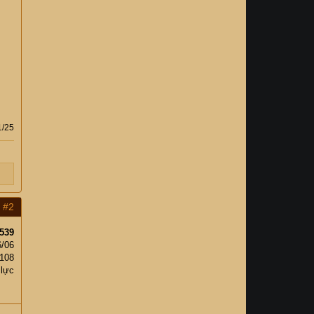
1/25
#2
539
6/06
,108
 lực