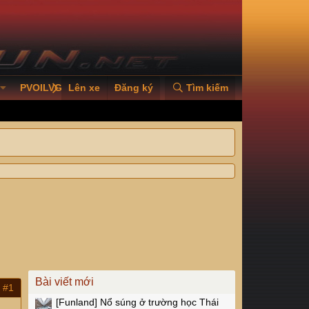
PVOILVGC2026
Lên xe
Đăng ký
Tìm kiếm
Bài viết mới
#1
[Funland]
Nổ súng ở trường học Thái