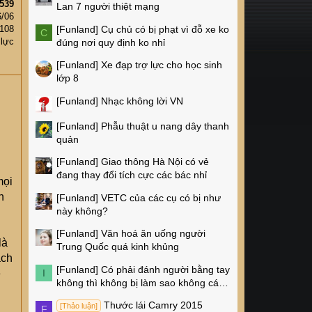
539
Lan 7 người thiệt mạng
6/06
[Funland]
Cụ chủ có bị phạt vì đỗ xe ko
,108
C
 lực
đúng nơi quy định ko nhỉ
[Funland]
Xe đạp trợ lực cho học sinh
lớp 8
[Funland]
Nhạc không lời VN
[Funland]
Phẫu thuật u nang dây thanh
quản
[Funland]
Giao thông Hà Nội có vẻ
đang thay đổi tích cực các bác nhỉ
mọi
h
[Funland]
VETC của các cụ có bị như
này không?
[Funland]
Văn hoá ăn uống người
là
Trung Quốc quá kinh khủng
ách
[Funland]
Có phải đánh người bằng tay
ệ
I
không thì không bị làm sao không các
cụ?
Thước lái Camry 2015
[Thảo luận]
F