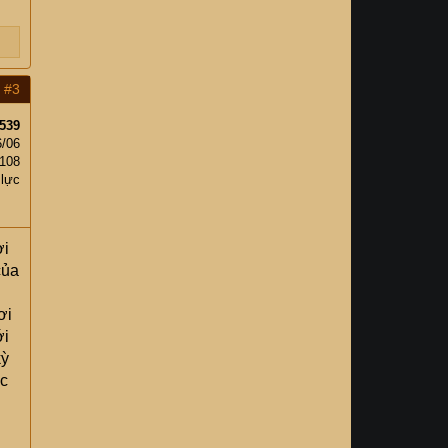
#3
539
6/06
,108
 lực
ơi
của
ơi
ới
kỳ
ợc