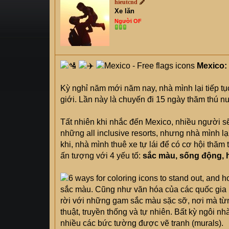
hieutcnd
s
i
Xe lăn
t
Người OF
a
r
t
e
Mexico: 
r
Kỳ nghỉ năm mới năm nay, nhà mình lại tiếp tụ
giới. Lần này là chuyến đi 15 ngày thăm thú 
Tất nhiên khi nhắc đến Mexico, nhiều người sẽ
những all inclusive resorts, nhưng nhà mình l
khi, nhà mình thuê xe tự lái để có cơ hội thăm
ấn tượng với 4 yếu tố:
sắc màu, sống động, h
sắc màu. Cũng như văn hóa của các quốc gia 
rời với những gam sắc màu sặc sỡ, nơi mà từ
thuật, truyền thống và tự nhiên. Bất kỳ ngôi n
nhiều các bức tường được vẽ tranh (murals).