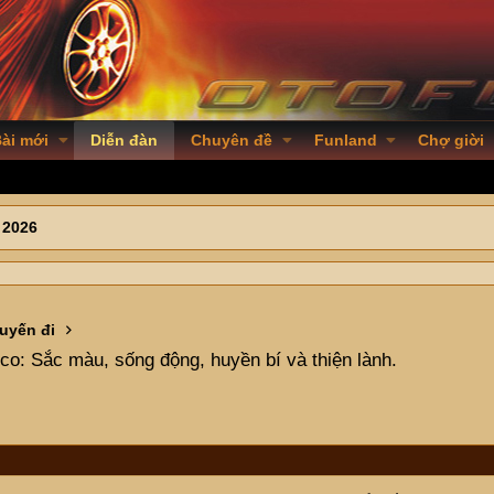
ài mới
Diễn đàn
Chuyên đề
Funland
Chợ giời
 2026
uyến đi
co: Sắc màu, sống động, huyền bí và thiện lành.