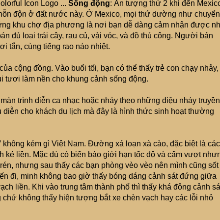
Sống động
: Ấn tượng thứ 2 khi đến Mexic
 ít hỗn độn ở đất nước này. Ở Mexico, mọi thứ dường như chuyển
ững khu chợ địa phương là nơi bạn dễ dàng cảm nhận được nh
 đủ loại trái cây, rau củ, vải vóc, và đồ thủ công. Người bán
i tắn, cùng tiếng rao náo nhiệt.
ủa cộng đồng. Vào buổi tối, bạn có thể thấy trẻ con chạy nhảy,
ui tươi làm nền cho khung cảnh sống động.
màn trình diễn ca nhạc hoặc nhảy theo những điệu nhảy truyền
u diễn cho khách du lịch mà đây là hình thức sinh hoạt thường
 không kém gì Việt Nam. Đường xá loạn xà cào, đặc biệt là các
h kẻ liền. Mặc dù có biển báo giới hạn tốc độ và cấm vượt như
n rén, nhưng sau thấy các bạn phòng vèo vèo nên mình cũng sốt
huyến đi, minh không bao giờ thấy bóng dáng cảnh sát đứng giữa
ạch liền. Khi vào trung tâm thành phố thì thấy khá đông cảnh sá
g chứ không thấy hiện tượng bắt xe chèn vạch hay các lỗi nhỏ