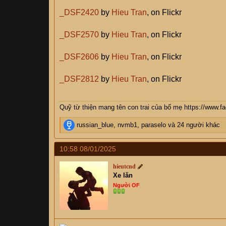
_DSF2420
by
Hieu Tran
, on Flickr
_DSF2570
by
Hieu Tran
, on Flickr
_DSF2606
by
Hieu Tran
, on Flickr
_DSF2812
by
Hieu Tran
, on Flickr
Quỹ từ thiện mang tên con trai của bố mẹ https://www.
R
russian_blue
,
nvmb1
,
paraselo
và 24 người khác
e
a
10:58 08/01/2025
c
t
hieutcnd
i
Xe lăn
o
Người OF
n
s
: