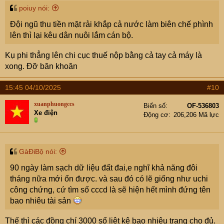
:
poiuy nói:
Đội ngũ thu tiền mặt rải khắp cả nước làm biên chế phình
lên thì lại kêu dân nuôi lắm cán bộ.
Kụ phi thẳng lên chi cục thuế nộp bằng cả tay cả máy là
xong. Đỡ băn khoăn
15:45 04/10/2025
#10
xuanphuongccs
Biển số
OF-536803
Xe điện
Động cơ
206,206 Mã lực
GàĐiBộ nói:
90 ngày làm sạch dữ liệu đất đai,e nghĩ khả năng đôi
tháng nữa mới ổn được. và sau đó có lẽ giống như uchi
công chứng, cứ tìm số cccd là sẽ hiện hết mình đứng tên
bao nhiêu tài sản
Thế thì các đồng chí 3000 sổ liệt kê bao nhiêu trang cho đủ.