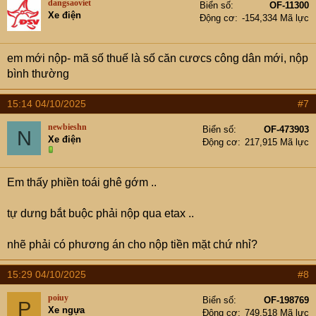
dangsaoviet
Biển số
OF-11300
Xe điện
Động cơ
-154,334 Mã lực
em mới nộp- mã số thuế là số căn cươcs công dân mới, nộp
bình thường
15:14 04/10/2025
#7
newbieshn
Biển số
OF-473903
N
Xe điện
Động cơ
217,915 Mã lực
Em thấy phiền toái ghê gớm ..
tự dưng bắt buộc phải nộp qua etax ..
nhẽ phải có phương án cho nộp tiền mặt chứ nhỉ?
15:29 04/10/2025
#8
poiuy
Biển số
OF-198769
P
Xe ngựa
Động cơ
749,518 Mã lực