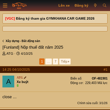
Lên xe
Đăng ký
[VGC]
Đăng ký tham gia GYMKHANA CAR GAME 2026
Xây dựng - Bất động sản
[Funland]
Nộp thuế đất năm 2025
T
N
ATG
4/10/25
h
g
1
…
7
Tiếp
r
à
e
y
14:25 04/10/2025
#1
a
g
d
ử
ATG
Biển số
OF-481901
A
s
i
Xe buýt
Động cơ
229,403 Mã lực
t
a
r
close …
t
Chỉnh sửa cuối:
3/1/26
e
r