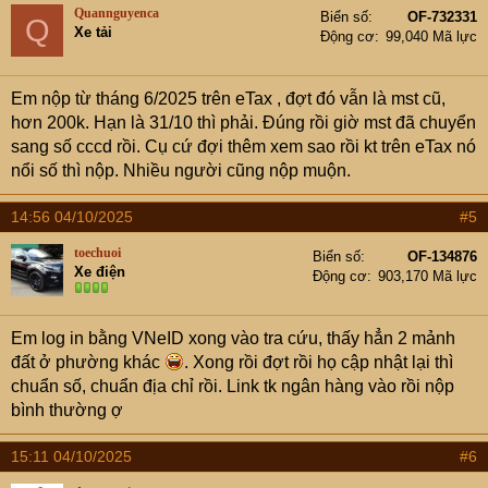
t
Quannguyenca
Biển số
OF-732331
Q
i
Xe tải
Động cơ
99,040 Mã lực
o
n
s
Em nộp từ tháng 6/2025 trên eTax , đợt đó vẫn là mst cũ,
:
hơn 200k. Hạn là 31/10 thì phải. Đúng rồi giờ mst đã chuyển
sang số cccd rồi. Cụ cứ đợi thêm xem sao rồi kt trên eTax nó
nổi số thì nộp. Nhiều người cũng nộp muộn.
14:56 04/10/2025
#5
toechuoi
Biển số
OF-134876
Xe điện
Động cơ
903,170 Mã lực
Em log in bằng VNeID xong vào tra cứu, thấy hẳn 2 mảnh
đất ở phường khác
. Xong rồi đợt rồi họ cập nhật lại thì
chuẩn số, chuẩn địa chỉ rồi. Link tk ngân hàng vào rồi nộp
bình thường ợ
15:11 04/10/2025
#6