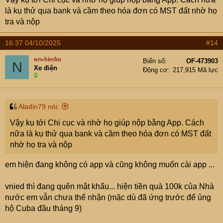
là kụ thử qua bank và cầm theo hóa đơn có MST đất nhờ họ
tra và nộp
16:37 04/10/2025
#14
newbieshn
Biển số
OF-473903
N
Xe điện
Động cơ
217,915 Mã lực
Aladin79 nói:
Vậy kụ tới Chi cục và nhờ họ giúp nộp bằng App. Cách
nữa là kụ thử qua bank và cầm theo hóa đơn có MST đất
nhờ họ tra và nộp
em hiện đang không có app và cũng không muốn cài app ...
vnied thì đang quên mật khẩu... hiện tiền quà 100k của Nhà
nước em vẫn chưa thể nhận (mặc dù đã ứng trước để ủng
hộ Cuba đầu tháng 9)