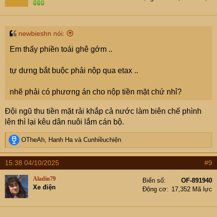
newbieshn nói:
Em thấy phiền toái ghê gớm ..
tự dưng bắt buộc phải nộp qua etax ..
nhẽ phải có phương án cho nộp tiền mặt chứ nhỉ?
Đội ngũ thu tiền mặt rải khắp cả nước làm biên chế phình
lên thì lại kêu dân nuôi lắm cán bộ.
R
OTheAh
,
Hanh Ha
và
Cunhiềuchiện
e
a
15:38 04/10/2025
#9
c
t
Aladin79
Biển số
OF-891940
i
Xe điện
Động cơ
17,352 Mã lực
o
n
s