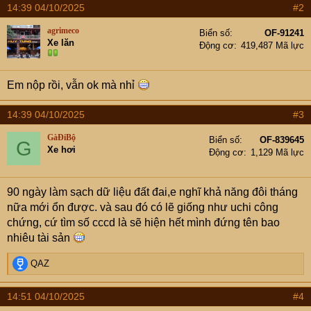
14:39 04/10/2025
#2
agrimeco
Biển số
OF-91241
Xe lăn
Động cơ
419,487 Mã lực
Em nộp rồi, vẫn ok mà nhỉ
14:39 04/10/2025
#3
GàĐiBộ
Biển số
OF-839645
G
Xe hơi
Động cơ
1,129 Mã lực
90 ngày làm sạch dữ liệu đất đai,e nghĩ khả năng đôi tháng
nữa mới ổn được. và sau đó có lẽ giống như uchi công
chứng, cứ tìm số cccd là sẽ hiện hết mình đứng tên bao
nhiêu tài sản
R
QAZ
e
a
14:51 04/10/2025
#4
c