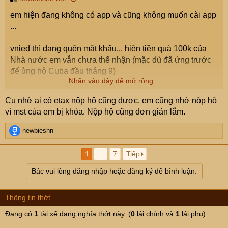
em hiện đang không có app và cũng không muốn cài app
...
vnied thì đang quên mật khẩu... hiện tiền quà 100k của
Nhà nước em vẫn chưa thể nhận (mặc dù đã ứng trước
để ủng hộ Cuba đầu tháng 9)
Nhấn vào đây để mở rộng...
theo bác tổ trưởng dân phố chỗ em thì bắt buộc phải cài
Cụ nhờ ai có etax nộp hộ cũng được, em cũng nhờ nộp hộ
đặt Etax thì mới có thể nộp thuế đất ...
vì mst của em bị khóa. Nộp hộ cũng đơn giản lắm.
mà loằng ngoằng quá em chưa biết cài thế nào ...
R
newbieshn
e
a
1
…
7
Tiếp
c
t
Bác vui lòng đăng nhập hoặc đăng ký để bình luận.
i
o
n
Thông tin thớt
s
:
Đang có
1
tài xế đang nghía thớt này. (
0
lái chính và
1
lái phụ)