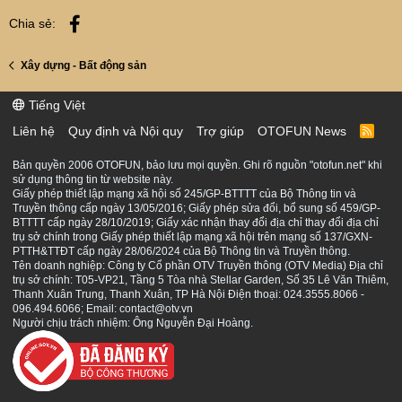
Facebook
Chia sẻ:
Xây dựng - Bất động sản
Tiếng Việt
Liên hệ
Quy định và Nội quy
Trợ giúp
OTOFUN News
R
S
S
Bản quyền 2006 OTOFUN, bảo lưu mọi quyền. Ghi rõ nguồn "otofun.net" khi
sử dụng thông tin từ website này.
Giấy phép thiết lập mạng xã hội số 245/GP-BTTTT của Bộ Thông tin và
Truyền thông cấp ngày 13/05/2016; Giấy phép sửa đổi, bổ sung số 459/GP-
BTTTT cấp ngày 28/10/2019; Giấy xác nhận thay đổi địa chỉ thay đổi địa chỉ
trụ sở chính trong Giấy phép thiết lập mạng xã hội trên mạng số 137/GXN-
PTTH&TTĐT cấp ngày 28/06/2024 của Bộ Thông tin và Truyền thông.
Tên doanh nghiệp: Công ty Cổ phần OTV Truyền thông (OTV Media) Địa chỉ
trụ sở chính: T05-VP21, Tầng 5 Tòa nhà Stellar Garden, Số 35 Lê Văn Thiêm,
Thanh Xuân Trung, Thanh Xuân, TP Hà Nội Điện thoại: 024.3555.8066 -
096.494.6066; Email: contact@otv.vn
Người chịu trách nhiệm: Ông Nguyễn Đại Hoàng.