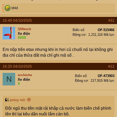
R
bhld
e
a
15:49 04/10/2025
#11
c
t
QMintech
Biển số
OF-515466
i
Xe điện
Động cơ
1,211,116 Mã lực
o
n
s
Em nộp trên etax nhưng khi in hơi củ chuối nó lại không ghi
:
địa chỉ của thửa đất mà chỉ ghi mã số .
16:25 04/10/2025
#12
newbieshn
Biển số
OF-473903
N
Xe điện
Động cơ
217,915 Mã lực
poiuy nói:
Đội ngũ thu tiền mặt rải khắp cả nước làm biên chế phình
lên thì lại kêu dân nuôi lắm cán bộ.