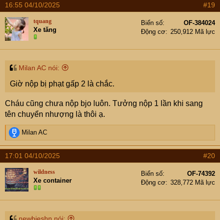
16:55 04/10/2025
#19
tquang
Biển số
OF-384024
Xe tăng
Động cơ
250,912 Mã lực
Milan AC nói:
Giờ nộp bị phạt gấp 2 là chắc.
Cháu cũng chưa nộp bjo luôn. Tưởng nộp 1 lần khi sang
tên chuyển nhượng là thôi ạ.
R
Milan AC
e
a
17:01 04/10/2025
#20
c
t
wildness
Biển số
OF-74392
i
Xe container
Động cơ
328,772 Mã lực
o
n
s
:
newbieshn nói: