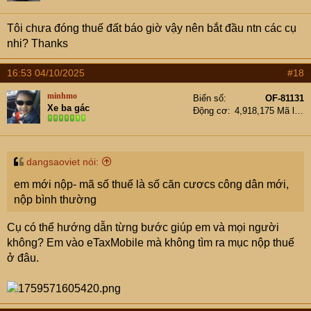
Tôi chưa đóng thuế đất báo giờ vậy nên bắt đầu ntn các cụ
nhi? Thanks
16:53 04/10/2025
#18
minhmo
Biển số
OF-81131
Xe ba gác
Động cơ
4,918,175 Mã lực
dangsaoviet nói:
em mới nộp- mã số thuế là số căn cươcs công dân mới,
nộp bình thường
Cụ có thể hướng dẫn từng bước giúp em và mọi người
không? Em vào eTaxMobile mà không tìm ra mục nộp thuế
ở đâu.