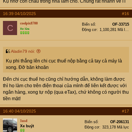
Kụ nhờ con cháu trong nhà làm cho. Chúng rất nhanh về IT
đặt Etax thì mới có thể nộp thuế đất ...
16:39 04/10/2025
#16
mà loằng ngoằng quá em chưa biết cài thế nào ...
coolpix8700
Biển số
OF-33715
C
Xe lừa
Động cơ
1,100,281 Mã lực
Aladin79 nói:
Kụ phi thẳng lên chi cục thuế nộp bằng cả tay cả máy là
xong. Đỡ băn khoăn
Đến chi cục thuế họ cũng chỉ hướng dẫn, không làm được
thì họ làm cho trên điện thoại của mình để liên kết được với
ngân hàng, xong tự nộp (qua eTax), chứ không có người thu
tiền mặt!
16:40 04/10/2025
#17
1usd
Biển số
OF-206131
Xe buýt
Động cơ
323,178 Mã lực