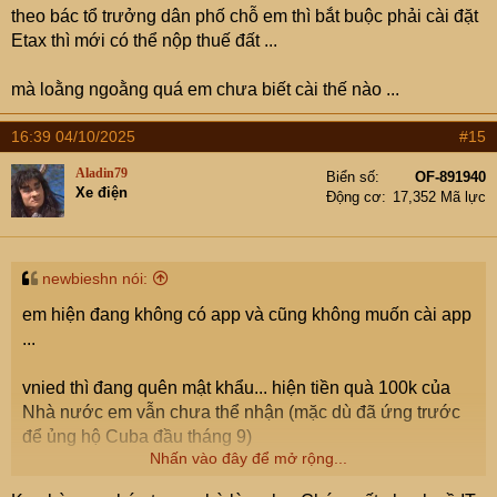
theo bác tổ trưởng dân phố chỗ em thì bắt buộc phải cài đặt
Etax thì mới có thể nộp thuế đất ...
mà loằng ngoằng quá em chưa biết cài thế nào ...
16:39 04/10/2025
#15
Aladin79
Biển số
OF-891940
Xe điện
Động cơ
17,352 Mã lực
newbieshn nói:
em hiện đang không có app và cũng không muốn cài app
...
vnied thì đang quên mật khẩu... hiện tiền quà 100k của
Nhà nước em vẫn chưa thể nhận (mặc dù đã ứng trước
để ủng hộ Cuba đầu tháng 9)
Nhấn vào đây để mở rộng...
theo bác tổ trưởng dân phố chỗ em thì bắt buộc phải cài