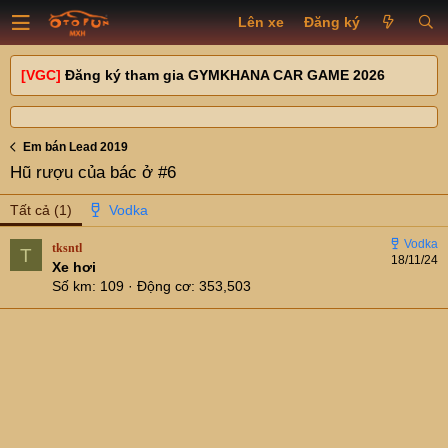
Lên xe
Đăng ký
[VGC]
Đăng ký tham gia GYMKHANA CAR GAME 2026
Em bán Lead 2019
Hũ rượu của bác ở #6
Tất cả
(1)
tksntl
T
18/11/24
Xe hơi
Số km
109
Động cơ
353,503