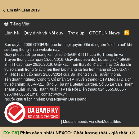
Em bán Lead 2019
Tiếng Việt
Liên hệ
Quy định và Nội quy
Trợ giúp
OTOFUN News
R
S
S
Bản quyền 2006 OTOFUN, bảo lưu mọi quyền. Ghi rõ nguồn "otofun.net" khi
sử dụng thông tin từ website này.
Giấy phép thiết lập mạng xã hội số 245/GP-BTTTT của Bộ Thông tin và
Truyền thông cấp ngày 13/05/2016; Giấy phép sửa đổi, bổ sung số 459/GP-
BTTTT cấp ngày 28/10/2019; Giấy xác nhận thay đổi địa chỉ thay đổi địa chỉ
trụ sở chính trong Giấy phép thiết lập mạng xã hội trên mạng số 137/GXN-
PTTH&TTĐT cấp ngày 28/06/2024 của Bộ Thông tin và Truyền thông.
Tên doanh nghiệp: Công ty Cổ phần OTV Truyền thông (OTV Media) Địa chỉ
trụ sở chính: T05-VP21, Tầng 5 Tòa nhà Stellar Garden, Số 35 Lê Văn Thiêm,
Thanh Xuân Trung, Thanh Xuân, TP Hà Nội Điện thoại: 024.3555.8066 -
096.494.6066; Email: contact@otv.vn
Người chịu trách nhiệm: Ông Nguyễn Đại Hoàng.
|
Media embeds via s9e/MediaSites
[Xe Cộ]
Phim cách nhiệt NEXCO: Chất lượng thật - giá thật. Giá 