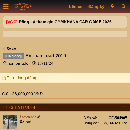
Lên xe
Đăng ký
[VGC]
Đăng ký tham gia GYMKHANA CAR GAME 2026
Xe cộ
Em bán Lead 2019
[Đã xong]
T
N
homemade
17/11/24
h
g
r
à
Thớt đang đóng
e
y
a
g
d
ử
Giá
26,000,000 VNĐ
s
i
t
a
14:43 17/11/2024
#1
r
homemade
t
Biển số
OF-584905
Xe hơi
Động cơ
138,166 Mã lực
e
r