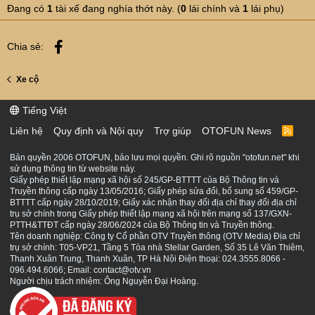
Đang có
1
tài xế đang nghía thớt này. (
0
lái chính và
1
lái phụ)
Facebook
Chia sẻ:
Xe cộ
Tiếng Việt
Liên hệ
Quy định và Nội quy
Trợ giúp
OTOFUN News
R
S
S
Bản quyền 2006 OTOFUN, bảo lưu mọi quyền. Ghi rõ nguồn "otofun.net" khi
sử dụng thông tin từ website này.
Giấy phép thiết lập mạng xã hội số 245/GP-BTTTT của Bộ Thông tin và
Truyền thông cấp ngày 13/05/2016; Giấy phép sửa đổi, bổ sung số 459/GP-
BTTTT cấp ngày 28/10/2019; Giấy xác nhận thay đổi địa chỉ thay đổi địa chỉ
trụ sở chính trong Giấy phép thiết lập mạng xã hội trên mạng số 137/GXN-
PTTH&TTĐT cấp ngày 28/06/2024 của Bộ Thông tin và Truyền thông.
Tên doanh nghiệp: Công ty Cổ phần OTV Truyền thông (OTV Media) Địa chỉ
trụ sở chính: T05-VP21, Tầng 5 Tòa nhà Stellar Garden, Số 35 Lê Văn Thiêm,
Thanh Xuân Trung, Thanh Xuân, TP Hà Nội Điện thoại: 024.3555.8066 -
096.494.6066; Email: contact@otv.vn
Người chịu trách nhiệm: Ông Nguyễn Đại Hoàng.