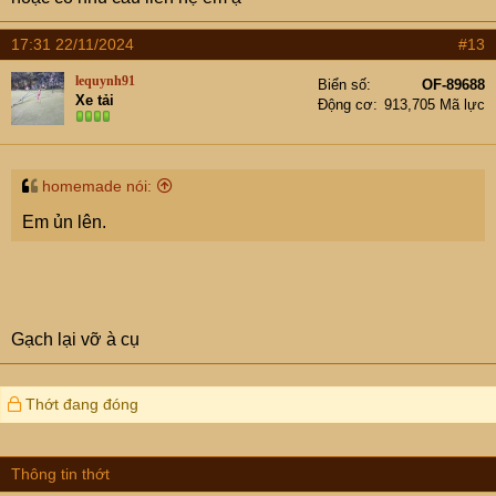
17:31 22/11/2024
#13
lequynh91
Biển số
OF-89688
Xe tải
Động cơ
913,705 Mã lực
homemade nói:
Em ủn lên.
Gạch lại vỡ à cụ
Thớt đang đóng
Thông tin thớt