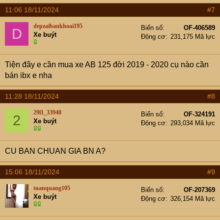
a
11:06 18/11/2024
#7
c
t
depzaibankhoai195
Biển số
OF-406589
D
i
Xe buýt
Động cơ
231,175 Mã lực
o
n
s
Tiện đây e cần mua xe AB 125 đời 2019 - 2020 cụ nào cần
:
bán ibx e nha
11:28 18/11/2024
#8
29l1_33940
Biển số
OF-324191
2
Xe buýt
Động cơ
293,034 Mã lực
CU BAN CHUAN GIA BN A?
15:06 18/11/2024
#9
tuanquang105
Biển số
OF-207369
Xe buýt
Động cơ
326,154 Mã lực