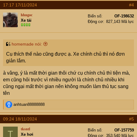
17:17 17/11/2024
#4
hhngoc
Biển số
OF-198632
Xe tải
Động cơ
827,143 Mã lực
homemade nói:
Cụ thích thế nào cũng được ạ. Xe chính chủ thì nó đơn
giản lắm.
à vâng, ý là mất thời gian thôi chứ cụ chính chủ thì tiện mà,
em cũng hỏi trước vì nhiều người là chính chủ nhiều khi
cũng ngại mất thời gian nên không muốn làm thủ tục sang
tên
R
anhtuan88888888
e
a
09:24 18/11/2024
#5
c
t
tksntl
Biển số
OF-157759
T
i
Xe hơi
Động cơ
353,540 Mã lực