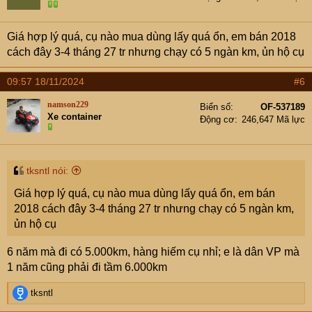
o
n
s
Giá hợp lý quá, cụ nào mua dùng lấy quá ổn, em bán 2018
:
cách đây 3-4 tháng 27 tr nhưng chạy có 5 ngàn km, ủn hộ cụ
09:57 18/11/2024
#6
namson229
Biển số
OF-537189
Xe container
Động cơ
246,647 Mã lực
tksntl nói:
Giá hợp lý quá, cụ nào mua dùng lấy quá ổn, em bán
2018 cách đây 3-4 tháng 27 tr nhưng chạy có 5 ngàn km,
ủn hộ cụ
6 năm mà đi có 5.000km, hàng hiếm cụ nhỉ; e là dân VP mà
1 năm cũng phải đi tầm 6.000km
R
tksntl
e