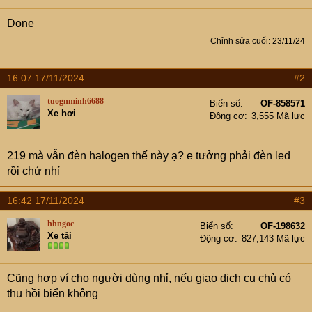
Done
Chỉnh sửa cuối:
23/11/24
16:07 17/11/2024
#2
tuognminh6688
Biển số
OF-858571
Xe hơi
Động cơ
3,555 Mã lực
219 mà vẫn đèn halogen thế này ạ? e tưởng phải đèn led
rồi chứ nhỉ
16:42 17/11/2024
#3
hhngoc
Biển số
OF-198632
Xe tải
Động cơ
827,143 Mã lực
Cũng hợp ví cho người dùng nhỉ, nếu giao dịch cụ chủ có
thu hồi biển không