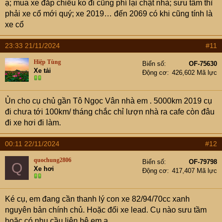
ạ; mua xe đắp chiếu ko đi cũng phí lại chật nhà; sưu tầm thì
phải xe cổ mới quý; xe 2019… đến 2069 có khi cũng tính là
xe cổ
23:33 21/11/2024
#11
Hiệp Tùng
Biển số
OF-75630
Xe tải
Động cơ
426,602 Mã lực
Ủn cho cụ chủ gần Tô Ngọc Vân nhà em . 5000km 2019 cụ
đi chưa tới 100km/ tháng chắc chỉ lượn nhà ra cafe còn đâu
đi xe hơi đi làm.
00:11 22/11/2024
#12
quochung2806
Biển số
OF-79798
Q
Xe hơi
Động cơ
417,407 Mã lực
Ké cụ, em đang cần thanh lý con xe 82/94/70cc xanh
nguyên bản chính chủ. Hoặc đổi xe lead. Cụ nào sưu tầm
hoặc có nhu cầu liên hệ em ạ