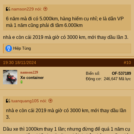
namson229 nói:
6 năm mà đi có 5.000km, hàng hiếm cụ nhỉ; e là dân VP
mà 1 năm cũng phải đi tầm 6.000km
nhà e còn cái 2019 mà giờ có 3000 km, mới thay dầu lần 3.
R
Hiệp Tùng
e
a
19:30 18/11/2024
#10
c
t
namson229
Biển số
OF-537189
i
Xe container
Động cơ
246,647 Mã lực
o
n
s
:
tuanquang105 nói:
nhà e còn cái 2019 mà giờ có 3000 km, mới thay dầu lần
3.
Dầu xe thì 1000km thay 1 lần; nhưng đừng để quá 1 năm cụ