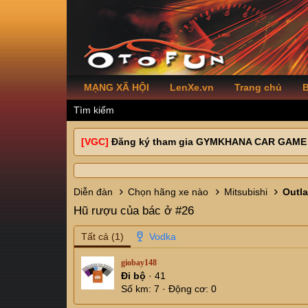
MẠNG XÃ HỘI
LenXe.vn
Trang chủ
B
Tìm kiếm
[VGC]
Đăng ký tham gia GYMKHANA CAR GAME
Diễn đàn
Chọn hãng xe nào
Mitsubishi
Outl
Hũ rượu của bác ở #26
Tất cả
(1)
giobay148
Đi bộ
·
41
Số km
7
Động cơ
0