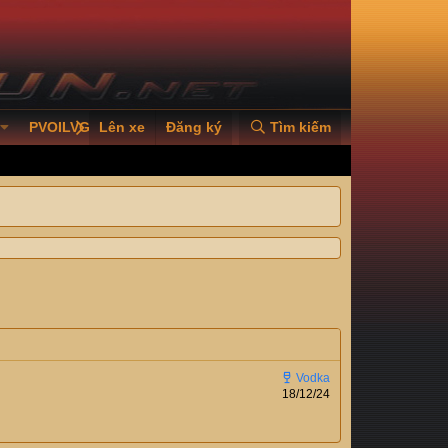
PVOILVGC2026
Lên xe
Đăng ký
Tìm kiếm
18/12/24