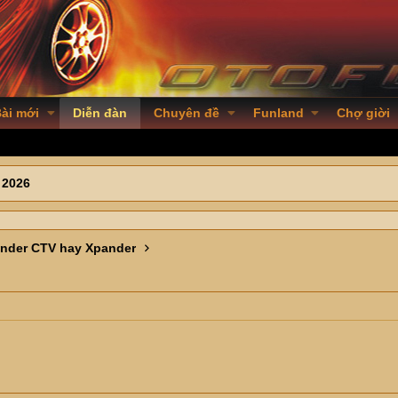
ài mới
Diễn đàn
Chuyên đề
Funland
Chợ giời
 2026
ander CTV hay Xpander