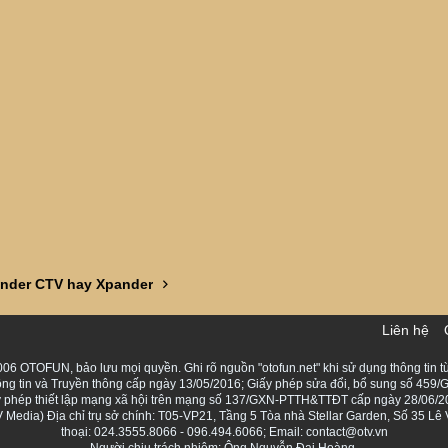
ander CTV hay Xpander
Liên hệ
06 OTOFUN, bảo lưu mọi quyền. Ghi rõ nguồn "otofun.net" khi sử dụng thông tin từ
ng tin và Truyền thông cấp ngày 13/05/2016; Giấy phép sửa đổi, bổ sung số 459/G
Giấy phép thiết lập mạng xã hội trên mạng số 137/GXN-PTTH&TTĐT cấp ngày 28/06/2
Media) Địa chỉ trụ sở chính: T05-VP21, Tầng 5 Tòa nhà Stellar Garden, Số 35 L
thoại: 024.3555.8066 - 096.494.6066; Email: contact@otv.vn