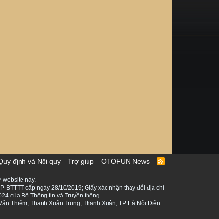
Quy định và Nội quy
Trợ giúp
OTOFUN News
R
S
S
 website này.
P-BTTTT cấp ngày 28/10/2019; Giấy xác nhận thay đổi địa chỉ
024 của Bộ Thông tin và Truyền thông.
ê Văn Thiêm, Thanh Xuân Trung, Thanh Xuân, TP Hà Nội Điện