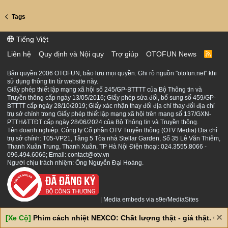
Tags
Tiếng Việt
Liên hệ
Quy định và Nội quy
Trợ giúp
OTOFUN News
R
S
S
Bản quyền 2006 OTOFUN, bảo lưu mọi quyền. Ghi rõ nguồn "otofun.net" khi
sử dụng thông tin từ website này.
Giấy phép thiết lập mạng xã hội số 245/GP-BTTTT của Bộ Thông tin và
Truyền thông cấp ngày 13/05/2016; Giấy phép sửa đổi, bổ sung số 459/GP-
BTTTT cấp ngày 28/10/2019; Giấy xác nhận thay đổi địa chỉ thay đổi địa chỉ
trụ sở chính trong Giấy phép thiết lập mạng xã hội trên mạng số 137/GXN-
PTTH&TTĐT cấp ngày 28/06/2024 của Bộ Thông tin và Truyền thông.
Tên doanh nghiệp: Công ty Cổ phần OTV Truyền thông (OTV Media) Địa chỉ
trụ sở chính: T05-VP21, Tầng 5 Tòa nhà Stellar Garden, Số 35 Lê Văn Thiêm,
Thanh Xuân Trung, Thanh Xuân, TP Hà Nội Điện thoại: 024.3555.8066 -
096.494.6066; Email: contact@otv.vn
Người chịu trách nhiệm: Ông Nguyễn Đại Hoàng.
|
Media embeds via s9e/MediaSites
[Xe Cộ]
Phim cách nhiệt NEXCO: Chất lượng thật - giá thật. Giá 