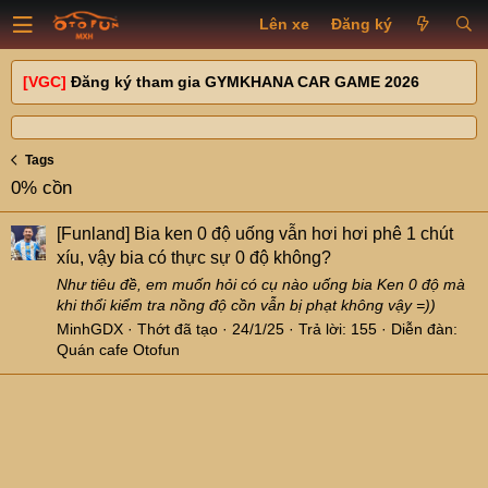
Lên xe
Đăng ký
[VGC]
Đăng ký tham gia GYMKHANA CAR GAME 2026
Tags
0% cồn
[Funland]
Bia ken 0 độ uống vẫn hơi hơi phê 1 chút
xíu, vậy bia có thực sự 0 độ không?
Như tiêu đề, em muốn hỏi có cụ nào uống bia Ken 0 độ mà
khi thổi kiểm tra nồng độ cồn vẫn bị phạt không vậy =))
MinhGDX
Thớt đã tạo
24/1/25
Trả lời: 155
Diễn đàn:
Quán cafe Otofun