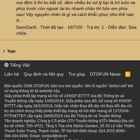
mà đệm ít thì ko bắt số, đệm nhiều ko xử lý kịp là hít luôn xe
phía trước còn ngược lại ko nhanh chân thì hôn em phía
sau! Vậy nguyên nhân là gì và cách khắc phục như thế nào
ở...
DamGiaXi
Thớt đã tạo
16/7/20
Trả lời: 1
Diễn đàn:
Sửa
chữa
Tags
Tiếng Việt
Liên hệ
Quy định và Nội quy
Trợ giúp
OTOFUN News
R
S
S
Bản quyền 2006 OTOFUN, bảo lưu mọi quyền. Ghi rõ nguồn "otofun.net" khi
sử dụng thông tin từ website này.
Giấy phép thiết lập mạng xã hội số 245/GP-BTTTT của Bộ Thông tin và
Truyền thông cấp ngày 13/05/2016; Giấy phép sửa đổi, bổ sung số 459/GP-
BTTTT cấp ngày 28/10/2019; Giấy xác nhận thay đổi địa chỉ thay đổi địa chỉ
trụ sở chính trong Giấy phép thiết lập mạng xã hội trên mạng số 137/GXN-
PTTH&TTĐT cấp ngày 28/06/2024 của Bộ Thông tin và Truyền thông.
Tên doanh nghiệp: Công ty Cổ phần OTV Truyền thông (OTV Media) Địa chỉ
trụ sở chính: T05-VP21, Tầng 5 Tòa nhà Stellar Garden, Số 35 Lê Văn Thiêm,
Thanh Xuân Trung, Thanh Xuân, TP Hà Nội Điện thoại: 024.3555.8066 -
096.494.6066; Email: contact@otv.vn