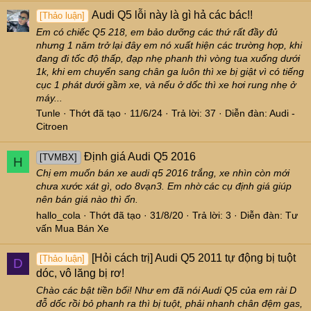
Audi Q5 lỗi này là gì hả các bác!!
[Thảo luận]
Em có chiếc Q5 218, em bảo dưỡng các thứ rất đầy đủ
nhưng 1 năm trở lại đây em nó xuất hiện các trường hợp, khi
đang đi tốc độ thấp, đạp nhẹ phanh thì vòng tua xuống dưới
1k, khi em chuyển sang chân ga luôn thì xe bị giật vì có tiếng
cục 1 phát dưới gầm xe, và nếu ở dốc thì xe hơi rung nhẹ ở
máy...
Tunle
Thớt đã tạo
11/6/24
Trả lời: 37
Diễn đàn:
Audi -
Citroen
Định giá Audi Q5 2016
[TVMBX]
H
Chị em muốn bán xe audi q5 2016 trắng, xe nhìn còn mới
chưa xước xát gì, odo 8vạn3. Em nhờ các cụ định giá giúp
nên bán giá nào thì ổn.
hallo_cola
Thớt đã tạo
31/8/20
Trả lời: 3
Diễn đàn:
Tư
vấn Mua Bán Xe
[Hỏi cách trị] Audi Q5 2011 tự động bị tuột
[Thảo luận]
D
dóc, vô lăng bị rơ!
Chào các bật tiền bối! Như em đã nói Audi Q5 của em rài D
đỗ dốc rồi bỏ phanh ra thì bị tuột, phải nhanh chân đệm gas,