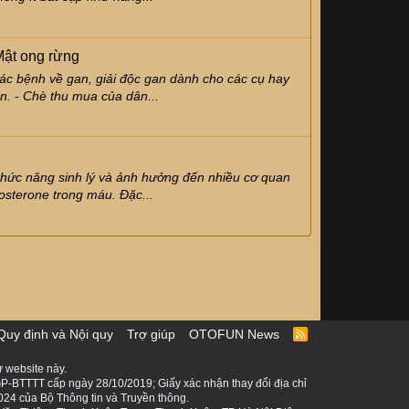
Mật ong rừng
ác bệnh về gan, giải độc gan dành cho các cụ hay
ên. - Chè thu mua của dân...
a chức năng sinh lý và ảnh hưởng đến nhiều cơ quan
osterone trong máu. Đặc...
Quy định và Nội quy
Trợ giúp
OTOFUN News
R
S
S
 website này.
P-BTTTT cấp ngày 28/10/2019; Giấy xác nhận thay đổi địa chỉ
024 của Bộ Thông tin và Truyền thông.