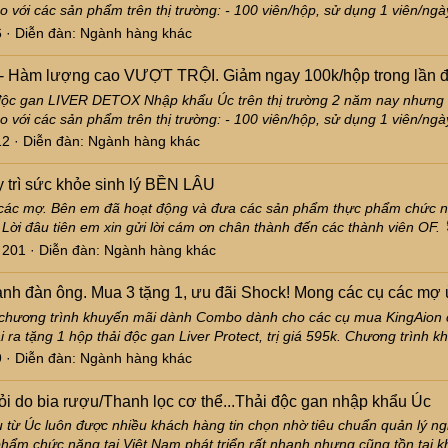
với các sản phẩm trên thị trường: - 100 viên/hộp, sử dụng 1 viên/ngày 
6
Diễn đàn:
Ngành hàng khác
 - Hàm lượng cao VƯỢT TRỘI. Giảm ngay 100k/hộp trong lần đ
 độc gan LIVER DETOX Nhập khẩu Úc trên thị trường 2 năm nay nhưng lầ
với các sản phẩm trên thị trường: - 100 viên/hộp, sử dụng 1 viên/ngày 
12
Diễn đàn:
Ngành hàng khác
rì sức khỏe sinh lý BỀN LÂU
ụ các mợ. Bên em đã hoạt động và đưa các sản phẩm thực phẩm chức 
ời đâu tiên em xin gửi lời cám ơn chân thành đến các thành viên OF.
: 201
Diễn đàn:
Ngành hàng khác
nh đàn ông. Mua 3 tặng 1, ưu đãi Shock! Mong các cụ các mợ
a chương trình khuyến mãi dành Combo dành cho các cụ mua KingAion 
a tặng 1 hộp thải độc gan Liver Protect, trị giá 595k. Chương trình khu
9
Diễn đàn:
Ngành hàng khác
 do bia rượu/Thanh lọc cơ thể...Thải độc gan nhập khẩu Úc
ừ Úc luôn được nhiều khách hàng tin chọn nhờ tiêu chuẩn quản lý ngh
phẩm chức năng tại Việt Nam phát triển rất nhanh nhưng cũng tồn tại k