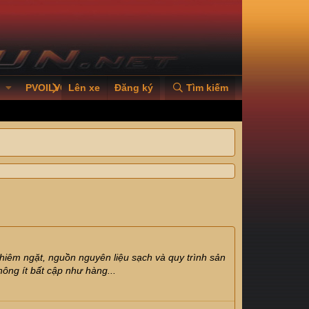
PVOILVGC2026
Lên xe
Đăng ký
Tìm kiếm
iêm ngặt, nguồn nguyên liệu sạch và quy trình sản
hông ít bất cập như hàng...