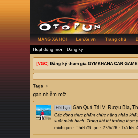
MẠNG XÃ HỘI
LenXe.vn
Trang chủ
B
Hoạt động mới
Đăng ký
[VGC]
Đăng ký tham gia GYMKHANA CAR GAME
Tags
gan nhiễm mỡ
Gan Quá Tải Vì Rượu Bia, 
Hết hạn
Các dòng thực phẩm chức năng nhập khẩu t
xuất minh bạch. Trong khi thị trường thực 
michigan
Thớt đã tạo
27/5/26
Trả lời: 