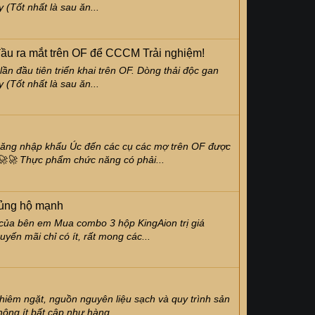
(Tốt nhất là sau ăn...
ầu ra mắt trên OF để CCCM Trải nghiệm!
n đầu tiên triển khai trên OF. Dòng thải độc gan
(Tốt nhất là sau ăn...
năng nhập khẩu Úc đến các cụ các mợ trên OF được
 🚀🚀 Thực phẩm chức năng có phải...
 ủng hộ mạnh
của bên em Mua combo 3 hộp KingAion trị giá
yến mãi chỉ có ít, rất mong các...
iêm ngặt, nguồn nguyên liệu sạch và quy trình sản
hông ít bất cập như hàng...