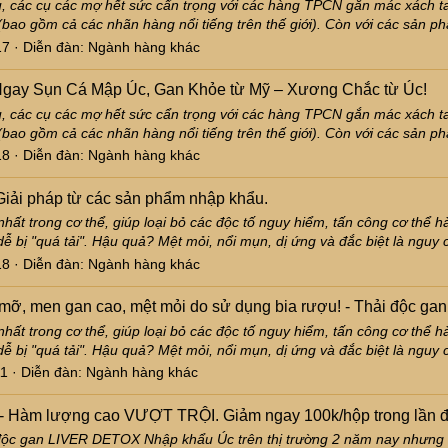
 các cụ các mợ hết sức cẩn trọng với các hàng TPCN gắn mác xách ta
(bao gồm cả các nhãn hàng nổi tiếng trên thế giới). Còn với các sản p
17
Diễn đàn:
Ngành hàng khác
gay Sụn Cá Mập Úc, Gan Khỏe từ Mỹ – Xương Chắc từ Úc!
 các cụ các mợ hết sức cẩn trọng với các hàng TPCN gắn mác xách ta
(bao gồm cả các nhãn hàng nổi tiếng trên thế giới). Còn với các sản p
18
Diễn đàn:
Ngành hàng khác
Giải pháp từ các sản phẩm nhập khẩu.
hất trong cơ thể, giúp loại bỏ các độc tố nguy hiểm, tấn công cơ thể h
ễ bị "quá tải". Hậu quả? Mệt mỏi, nổi mụn, dị ứng và đắc biệt là nguy c
18
Diễn đàn:
Ngành hàng khác
mỡ, men gan cao, mệt mỏi do sử dụng bia rượu! - Thải độc gan
hất trong cơ thể, giúp loại bỏ các độc tố nguy hiểm, tấn công cơ thể h
ễ bị "quá tải". Hậu quả? Mệt mỏi, nổi mụn, dị ứng và đắc biệt là nguy c
11
Diễn đàn:
Ngành hàng khác
 - Hàm lượng cao VƯỢT TRỘI. Giảm ngay 100k/hộp trong lần đ
 độc gan LIVER DETOX Nhập khẩu Úc trên thị trường 2 năm nay nhưng lầ