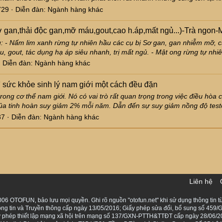
729
Diễn đàn:
Ngành hàng khác
 gan,thải độc gan,mỡ máu,gout,cao h.áp,mất ngủ...)-Trà ngon-
 - Nấm lim xanh rừng tự nhiên hầu các cụ bị Sơ gan, gan nhiễm mỡ, c
, gout, tác dụng hạ áp siêu nhanh, trị mất ngủ. - Mật ong rừng tự nhi
Diễn đàn:
Ngành hàng khác
ì sức khỏe sinh lý nam giới một cách đều đặn
rong cơ thể nam giới. Nó có vai trò rất quan trọng trong việc điều hò
của tinh hoàn suy giảm 2% mỗi năm. Dẫn đến sự suy giảm nồng độ test
37
Diễn đàn:
Ngành hàng khác
Liên hệ
06 OTOFUN, bảo lưu mọi quyền. Ghi rõ nguồn "otofun.net" khi sử dụng thông tin từ
ng tin và Truyền thông cấp ngày 13/05/2016; Giấy phép sửa đổi, bổ sung số 459/G
Giấy phép thiết lập mạng xã hội trên mạng số 137/GXN-PTTH&TTĐT cấp ngày 28/06/2