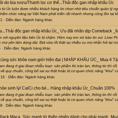
i do bia rượu/Thanh lọc cơ thể...Thải độc gan nhập khẩu Úc
ừ Úc luôn được nhiều khách hàng tin chọn nhờ tiêu chuẩn quản lý ngh
phẩm chức năng tại Việt Nam phát triển rất nhanh nhưng cũng tồn tại k
11
Diễn đàn:
Ngành hàng khác
ợu...Thải độc gan nhập khẩu Úc_ Ưu đãi nhân dịp Comeback _M
 với nguyên liệu bên Úc bị chậm. Hôm nay em xin báo tin vui: Liver P
c mợ yên tâm dùng dài. Đợt vừa rồi thật sự nhiều cụ mợ nhắn hỏi lại m
5
Diễn đàn:
Ngành hàng khác
cùng sức khỏe nam giới hiện đại | NHẬP KHẨU ÚC_ Mua 4 Tặ
m đang ở giai đoạn nhiễu loạn: sản phẩm thì tràn lan, thông tin thì rối
về quy chuẩn, công bố sai sự thật hoặc bị cơ quan chức năng “khui” cá
: 15
Diễn đàn:
Ngành hàng khác
hỏe sinh lý/ CalCi cho bé... Hàng nhập khẩu Úc_Chuẩn 100%
m đang ở giai đoạn nhiễu loạn: sản phẩm thì tràn lan, thông tin thì rối
về quy chuẩn, công bố sai sự thật hoặc bị cơ quan chức năng “khui” cá
 8
Diễn đàn:
Ngành hàng khác
s Black Maca_Sức mạnh từ thiên nhiên dành cho phái mạnh_Mua