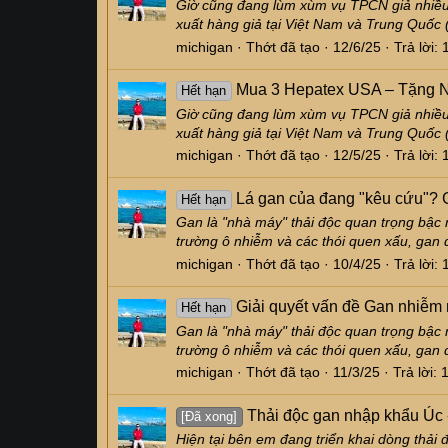
Giờ cũng đang lùm xùm vụ TPCN giả nhiều,
xuất hàng giả tại Việt Nam và Trung Quốc 
michigan
Thớt đã tạo
12/6/25
Trả lời: 
Mua 3 Hepatex USA – Tặng N
Hết hạn
Giờ cũng đang lùm xùm vụ TPCN giả nhiều,
xuất hàng giả tại Việt Nam và Trung Quốc 
michigan
Thớt đã tạo
12/5/25
Trả lời: 
Lá gan của đang "kêu cứu"? 
Hết hạn
Gan là "nhà máy" thải độc quan trọng bậc n
trường ô nhiễm và các thói quen xấu, gan d
michigan
Thớt đã tạo
10/4/25
Trả lời: 
Giải quyết vấn đề Gan nhiễm 
Hết hạn
Gan là "nhà máy" thải độc quan trọng bậc n
trường ô nhiễm và các thói quen xấu, gan d
michigan
Thớt đã tạo
11/3/25
Trả lời: 
Thải độc gan nhập khẩu Úc
[Đã xong]
Hiện tại bên em đang triển khai dòng thải