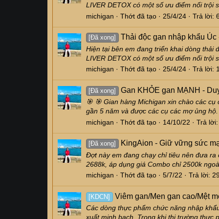
LIVER DETOX có một số ưu điểm nổi trội so 
michigan
Thớt đã tạo
25/4/24
Trả lời: 
Thải độc gan nhập khẩu Úc
[Đã xong]
Hiện tại bên em đang triển khai dòng thải
LIVER DETOX có một số ưu điểm nổi trội so 
michigan
Thớt đã tạo
25/4/24
Trả lời: 
Gan KHỎE gan MẠNH - Duy t
[Đã xong]
🎯 🎯 Gian hàng Michigan xin chào các c
gần 5 năm và được các cụ các mợ ủng hộ. L
michigan
Thớt đã tạo
14/10/22
Trả lời
KingAion - Giữ vững sức mạ
[Đã xong]
Đợt này em đang chạy chỉ tiêu nên đưa r
2688k, áp dụng giá Combo chỉ 2500k ngoài r
michigan
Thớt đã tạo
5/7/22
Trả lời: 2
Viêm gan/Men gan cao/Mệt mỏi
[KDCN]
Các dòng thực phẩm chức năng nhập khẩu t
xuất minh bạch. Trong khi thị trường thực 