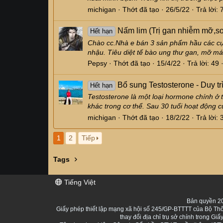
michigan
Thớt đã tạo
26/5/22
Trả lời: 
Nấm lim (Trị gan nhiễm mỡ,sơ
Hết hạn
Chào cc.Nhà e bán 3 sản phẩm hầu các cụ:
nhậu. Tiêu diệt tế bào ung thư gan, mỡ máu
Pepsy
Thớt đã tạo
15/4/22
Trả lời: 49
Bổ sung Testosterone - Duy tr
Hết hạn
Testosterone là một loại hormone chính ở t
khác trong cơ thể. Sau 30 tuổi hoạt động 
michigan
Thớt đã tạo
18/2/22
Trả lời: 
1
2
Tiếp
Tags
Tiếng Việt
Bản quyền 20
Giấy phép thiết lập mạng xã hội số 245/GP-BTTTT của Bộ Thô
thay đổi địa chỉ trụ sở chính trong 