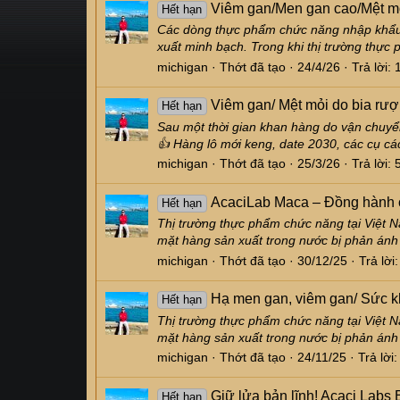
Viêm gan/Men gan cao/Mệt mỏ
Hết hạn
Các dòng thực phẩm chức năng nhập khẩu t
xuất minh bạch. Trong khi thị trường thực 
michigan
Thớt đã tạo
24/4/26
Trả lời: 
Viêm gan/ Mệt mỏi do bia rư
Hết hạn
Sau một thời gian khan hàng do vận chuyển
👍 Hàng lô mới keng, date 2030, các cụ cá
michigan
Thớt đã tạo
25/3/26
Trả lời: 
AcaciLab Maca – Đồng hành 
Hết hạn
Thị trường thực phẩm chức năng tại Việt Na
mặt hàng sản xuất trong nước bị phản ánh 
michigan
Thớt đã tạo
30/12/25
Trả lời
Hạ men gan, viêm gan/ Sức k
Hết hạn
Thị trường thực phẩm chức năng tại Việt Na
mặt hàng sản xuất trong nước bị phản ánh 
michigan
Thớt đã tạo
24/11/25
Trả lời:
Giữ lửa bản lĩnh! Acaci Lab
Hết hạn