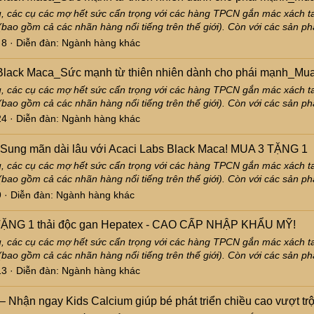
 các cụ các mợ hết sức cẩn trọng với các hàng TPCN gắn mác xách ta
(bao gồm cả các nhãn hàng nổi tiếng trên thế giới). Còn với các sản p
 8
Diễn đàn:
Ngành hàng khác
s Black Maca_Sức mạnh từ thiên nhiên dành cho phái mạnh_Mua
 các cụ các mợ hết sức cẩn trọng với các hàng TPCN gắn mác xách ta
(bao gồm cả các nhãn hàng nổi tiếng trên thế giới). Còn với các sản p
24
Diễn đàn:
Ngành hàng khác
– Sung mãn dài lâu với Acaci Labs Black Maca! MUA 3 TẶNG 1
 các cụ các mợ hết sức cẩn trọng với các hàng TPCN gắn mác xách ta
(bao gồm cả các nhãn hàng nổi tiếng trên thế giới). Còn với các sản p
9
Diễn đàn:
Ngành hàng khác
 TẶNG 1 thải độc gan Hepatex - CAO CẤP NHẬP KHẨU MỸ!
 các cụ các mợ hết sức cẩn trọng với các hàng TPCN gắn mác xách ta
(bao gồm cả các nhãn hàng nổi tiếng trên thế giới). Còn với các sản p
13
Diễn đàn:
Ngành hàng khác
 – Nhận ngay Kids Calcium giúp bé phát triển chiều cao vượt 