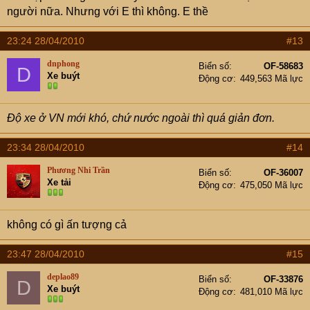
người nữa. Nhưng với E thì không. E thề
23:24 28/04/2010
#13
dnphong
Biển số
OF-58683
D
Xe buýt
Động cơ
449,563 Mã lực
Độ xe ở VN mới khó, chứ nước ngoài thì quá giản đơn.
23:34 28/04/2010
#14
Phương Nhi Trần
Biển số
OF-36007
Xe tải
Động cơ
475,050 Mã lực
không có gì ấn tượng cả
23:47 28/04/2010
#15
deplao89
Biển số
OF-33876
D
Xe buýt
Động cơ
481,010 Mã lực