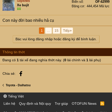
satphelieu
Biển số
OF-62999
Xe buýt
Động cơ
444,454 Mã lực
Con này đời bao nhiêu hả cụ
1
…
15
Tiếp
Bác vui lòng đăng nhập hoặc đăng ký để bình luận.
Thông tin thớt
Đang có
1
tài xế đang nghía thớt này. (
0
lái chính và
1
lái phụ)
Facebook
Chia sẻ:
Toyota - Daihatsu
Tiếng Việt
Liên hệ
Quy định và Nội quy
Trợ giúp
OTOFUN News
R
S
S