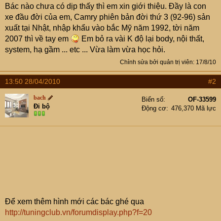
Bác nào chưa có dịp thấy thì em xin giới thiệu. Đầy là con
xe đầu đời của em, Camry phiên bản đời thứ 3 (92-96) sản
xuất tại Nhật, nhập khẩu vào bắc Mỹ năm 1992, tời năm
2007 thì về tay em
Em bỏ ra vài K độ lại body, nội thất,
system, hạ gầm ... etc ... Vừa làm vừa học hỏi.
Chỉnh sửa bởi quản trị viên:
17/8/10
13:50 28/04/2010
#2
bach
Biển số
OF-33599
Đi bộ
Động cơ
476,370 Mã lực
Để xem thêm hình mới các bác ghé qua
http://tuningclub.vn/forumdisplay.php?f=20