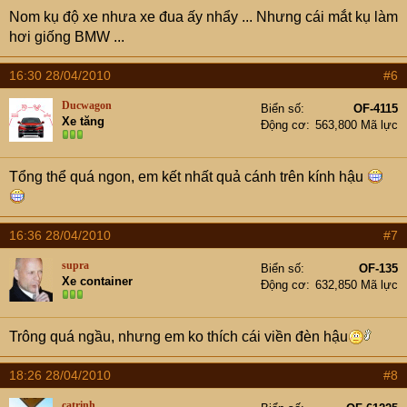
Nom kụ độ xe nhưa xe đua ấy nhẩy ... Nhưng cái mắt kụ làm
hơi giống BMW ...
16:30 28/04/2010
#6
Ducwagon
Biển số
OF-4115
Xe tăng
Động cơ
563,800 Mã lực
Tổng thể quá ngon, em kết nhất quả cánh trên kính hậu
16:36 28/04/2010
#7
supra
Biển số
OF-135
Xe container
Động cơ
632,850 Mã lực
Trông quá ngầu, nhưng em ko thích cái viền đèn hậu
18:26 28/04/2010
#8
catrinh