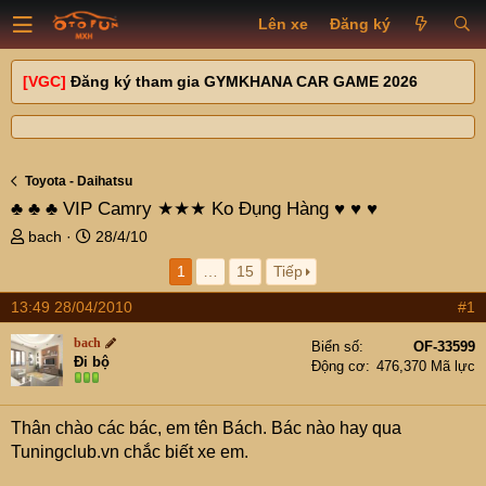
Lên xe
Đăng ký
[VGC]
Đăng ký tham gia GYMKHANA CAR GAME 2026
Toyota - Daihatsu
♣ ♣ ♣ VIP Camry ★★★ Ko Đụng Hàng ♥ ♥ ♥
T
N
bach
28/4/10
h
g
1
…
15
Tiếp
r
à
e
y
13:49 28/04/2010
#1
a
g
d
ử
bach
Biển số
OF-33599
s
i
Đi bộ
Động cơ
476,370 Mã lực
t
a
r
Thân chào các bác, em tên Bách. Bác nào hay qua
t
Tuningclub.vn chắc biết xe em.
e
r