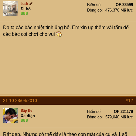
bach
Biển số
OF-33599
Đi bộ
Động cơ
476,370 Mã lực
Đa tạ các bác nhiệt tình ủng hộ. Em xin up thêm vài tấm để
các bác coi chơi cho vui
21:10 28/04/2010
#12
Bắp Bơ
Biển số
OF-221179
Xe điện
Động cơ
579,040 Mã lực
Rất đẹp. Nhưng có thể đấy là theo con mắt của cụ và 1 số