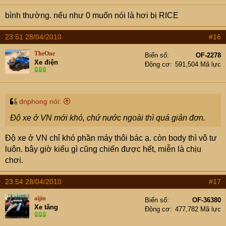
bình thường. nếu như 0 muốn nói là hơi bị RICE
23:51 28/04/2010
#16
TheOne
Biển số
OF-2278
Xe điện
Động cơ
591,504 Mã lực
dnphong nói:
Độ xe ở VN mới khó, chứ nước ngoài thì quá giản đơn.
Độ xe ở VN chỉ khó phần máy thôi bác ạ. còn body thì vô tư
luôn. bây giờ kiểu gì cũng chiến được hết, miễn là chịu
chơi.
23:54 28/04/2010
#17
aijin
Biển số
OF-36380
Xe tăng
Động cơ
477,782 Mã lực