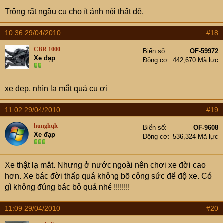
Trông rất ngầu cụ cho ít ảnh nội thất đê.
10:36 29/04/2010
#18
CBR 1000
Biển số
OF-59972
Xe đạp
Động cơ
442,670 Mã lực
xe đẹp, nhìn lạ mắt quá cụ ơi
11:02 29/04/2010
#19
hunghqlc
Biển số
OF-9608
Xe đạp
Động cơ
536,324 Mã lực
Xe thật lạ mắt. Nhưng ở nước ngoài nên chơi xe đời cao
hơn. Xe bác đời thấp quá không bõ công sức để độ xe. Có
gì không đúng bác bỏ quá nhé !!!!!!!!
11:09 29/04/2010
#20