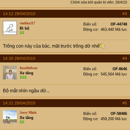
Chỉnh sửa bởi quản trị viên:
28/4/10
14:12 28/04/2010
#3
vinhha117
Biển số
OF-44748
Đi bộ
Động cơ
463,440 Mã lực
Trông con này của bác, mặt trước trông dữ nhể
14:20 28/04/2010
#4
huadinhsao
Biển số
OF-8646
Xe tăng
Động cơ
545,564 Mã lực
Bộ mắt nhìn ngầu dữ...
14:21 28/04/2010
#5
Jerry Minh
Biển số
OF-58486
Xe tăng
Động cơ
459,200 Mã lực