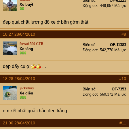
Biển số
OF-61225
Xe buýt
Động cơ
448,957 Mã lực
đẹp quá chất lượng độ xe ở bển gớm thật
18:27 28/04/2010
#9
ferrari 599 GTB
Biển số
OF-11383
Xe tăng
Động cơ
542,770 Mã lực
đẹp đấy cụ ợ
...
18:28 28/04/2010
#10
jackiehuy
Biển số
OF-7353
Xe điện
Động cơ
560,372 Mã lực
em kết nhất quả chân đen trắng
21:00 28/04/2010
#11