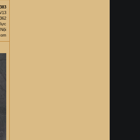
383
5/13
,362
 lực
 Nội
com