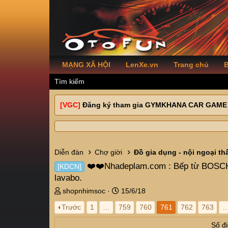
MẠNG XÃ HỘI
LenXe.vn
Trang chủ
B
Tìm kiếm
[VGC]
Đăng ký tham gia GYMKHANA CAR GAME
Diễn đàn
Chợ giời
Đồ gia dụng - nội ngoại th
❤️❤️Nhadeplam.com : Bếp từ BOSCH, C
[KDCN]
lavabo.
T
N
shopnhimsoc
15/6/18
h
g
Trước
1
…
759
760
761
762
763
r
à
e
y
Số đi