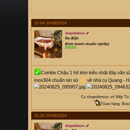
a
g
d
ử
s
i
t
a
15:04 25/08/2024
r
shopnhimsoc
t
Xe điện
e
{Kinh doanh chuyên nghiệp}
r
Combo Chậu 1 hố tròn kiểu nhật đáy vân sầ
inox304 chuẩn sịn sò
về nhà cụ Quang - H
Cụ
shopnhimsoc
ơi! Bếp Từ, 
Gian hàng: Bosc
15:20 25/08/2024
shopnhimsoc