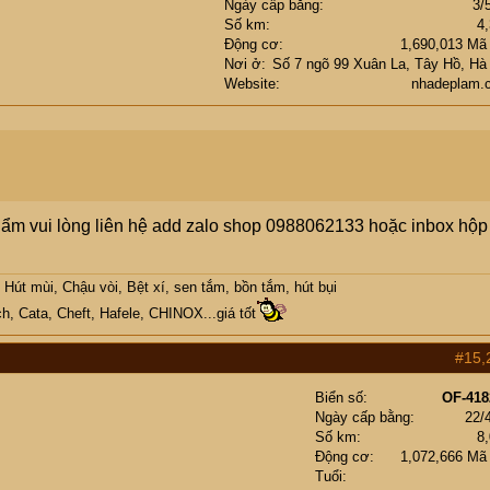
Ngày cấp bằng
3/
Số km
4
Động cơ
1,690,013 Mã
Nơi ở
Số 7 ngõ 99 Xuân La, Tây Hồ, Hà
Website
nhadeplam.
ẩm vui lòng liên hệ add zalo shop 0988062133 hoặc inbox hộp
Hút mùi, Chậu vòi, Bệt xí, sen tắm, bồn tắm, hút bụi
h, Cata, Cheft, Hafele, CHINOX...giá tốt
#15,
Biển số
OF-418
Ngày cấp bằng
22/
Số km
8
Động cơ
1,072,666 Mã
Tuổi