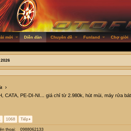
ài mới
Diễn đàn
Chuyên đề
Funland
Chợ giời
 2026
ất
ATA, PE-DI-NI... giá chỉ từ 2.980k, hút mùi, máy rửa bát, c
…
1068
Tiếp
ện thoại
0988062133