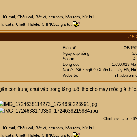
Hút mùi, Chậu vòi, Bệt xí, sen tắm, bồn tắm, hút bụi
h, Cata, Cheft, Hafele, CHINOX...giá tốt
#15,
Biển số
OF-192
Ngày cấp bằng
3/
Số km
4
Động cơ
1,690,013 Mã
Nơi ở
Số 7 ngõ 99 Xuân La, Tây Hồ, Hà
Website
nhadeplam.
ăn côn trùng chui vào trong tăng tuổi thọ cho máy móc giá thì 
Chỉnh sửa cuối:
26/
Hút mùi, Chậu vòi, Bệt xí, sen tắm, bồn tắm, hút bụi
h, Cata, Cheft, Hafele, CHINOX...giá tốt