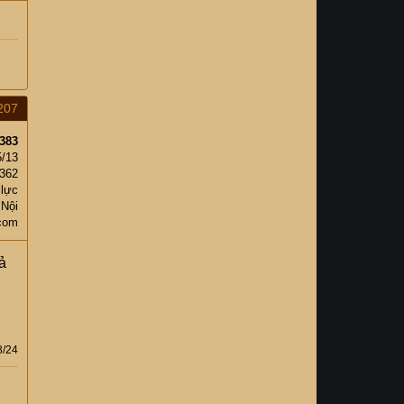
207
383
5/13
,362
 lực
 Nội
com
xả
8/24