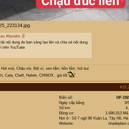
hau #lavabo ✌
ải nội dung do bạn sáng tạo lên và chia sẻ nội dung
i trên YouTube.
Hút mùi, Chậu vòi, Bệt xí, sen tắm, bồn tắm, hút bụi
h, Cata, Cheft, Hafele, CHINOX...giá tốt
#15,
Biển số
OF-192
Ngày cấp bằng
3/
Số km
4
Động cơ
1,690,013 Mã
Nơi ở
Số 7 ngõ 99 Xuân La, Tây Hồ, Hà
Website
nhadeplam.