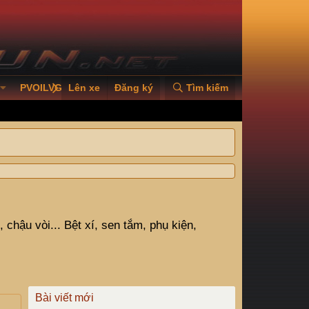
PVOILVGC2026
Lên xe
Đăng ký
Tìm kiếm
hậu vòi... Bệt xí, sen tắm, phụ kiện,
Bài viết mới