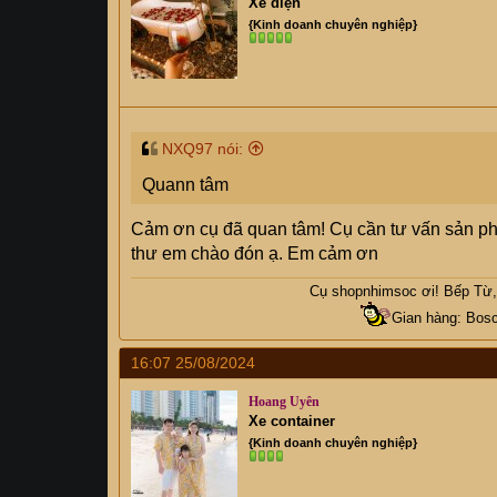
Xe điện
{Kinh doanh chuyên nghiệp}
NXQ97 nói:
Quann tâm
Cảm ơn cụ đã quan tâm! Cụ cần tư vấn sản ph
thư em chào đón ạ. Em cảm ơn
Cụ
shopnhimsoc
ơi! Bếp Từ, 
Gian hàng: Bosc
16:07 25/08/2024
Hoang Uyên
Xe container
{Kinh doanh chuyên nghiệp}