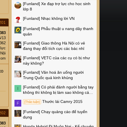
[Funland]
Xe đạp trợ lực cho học sinh
lớp 8
[Funland]
Nhạc không lời VN
201
[Funland]
Phẫu thuật u nang dây thanh
383
quản
5/13
,362
[Funland]
Giao thông Hà Nội có vẻ
 lực
đang thay đổi tích cực các bác nhỉ
 Nội
[Funland]
VETC của các cụ có bị như
com
này không?
xo
[Funland]
Văn hoá ăn uống người
Trung Quốc quá kinh khủng
[Funland]
Có phải đánh người bằng tay
I
không thì không bị làm sao không các
cụ?
Thước lái Camry 2015
[Thảo luận]
F
[Funland]
Chạy quảng cáo để tuyển
202
dụng
383
Honda Hybrid Đi Muôn Nơi - Kể chuyện