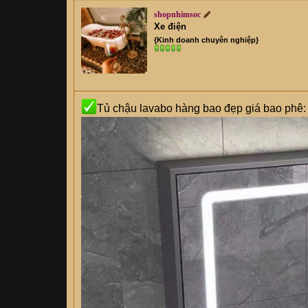
shopnhimsoc
Xe điện
{Kinh doanh chuyên nghiệp}
Tủ chậu lavabo hàng bao đẹp giá bao phê: