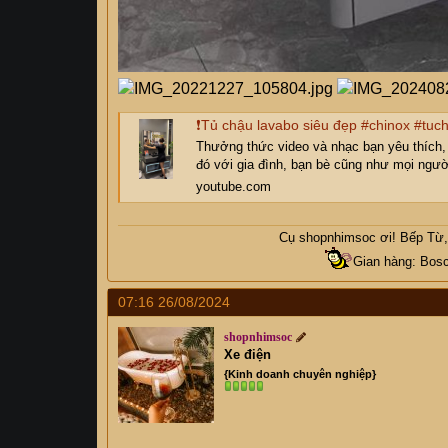
❗Tủ chậu lavabo siêu đẹp #chinox #tuc
Thưởng thức video và nhạc bạn yêu thích, t
đó với gia đình, bạn bè cũng như mọi ngườ
youtube.com
Cụ
shopnhimsoc
ơi! Bếp Từ, 
Gian hàng: Bosc
07:16 26/08/2024
shopnhimsoc
Xe điện
{Kinh doanh chuyên nghiệp}