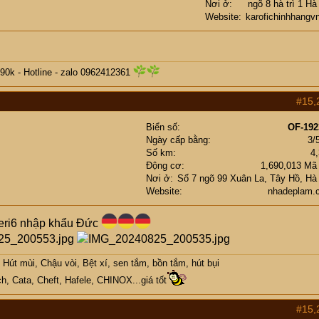
Nơi ở
ngõ 8 hà trì 1 Hà
Website
karofichinhhangv
90k -
Hotline - zalo 0962412361
#15,
Biển số
OF-192
Ngày cấp bằng
3/
Số km
4
Động cơ
1,690,013 Mã
Nơi ở
Số 7 ngõ 99 Xuân La, Tây Hồ, Hà
Website
nhadeplam.
seri6 nhập khẩu Đức
Hút mùi, Chậu vòi, Bệt xí, sen tắm, bồn tắm, hút bụi
h, Cata, Cheft, Hafele, CHINOX...giá tốt
#15,