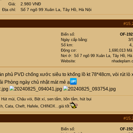
Giá
2.980 VNĐ
Địa chỉ
Số 7 ngõ 99 Xuân La, Tây Hồ, Hà Nội
#15,
Biển số
OF-192
Ngày cấp bằng
3/
Số km
4
Động cơ
1,690,013 Mã
Nơi ở
Số 7 ngõ 99 Xuân La, Tây Hồ, Hà
Website
nhadeplam.
n phủ PVD chống xước siêu to khổng lồ kt 78*48cm, vòi rút lò 
ải Phòng ngày chủ nhật mát mẻ ạ
Hút mùi, Chậu vòi, Bệt xí, sen tắm, bồn tắm, hút bụi
h, Cata, Cheft, Hafele, CHINOX...giá tốt
#15,
Biển số
OF-192