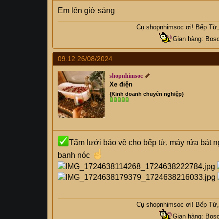
Em lên giờ sáng
Cụ
shopnhimsoc
ơi! Bếp Từ, 
Gian hàng: Bosc
09:12 26/08/2024
shopnhimsoc
Xe điện
{Kinh doanh chuyên nghiệp}
Tấm lưới bảo vệ cho bếp từ, máy rửa bát ng
banh nóc
Cụ
shopnhimsoc
ơi! Bếp Từ, 
Gian hàng: Bosc