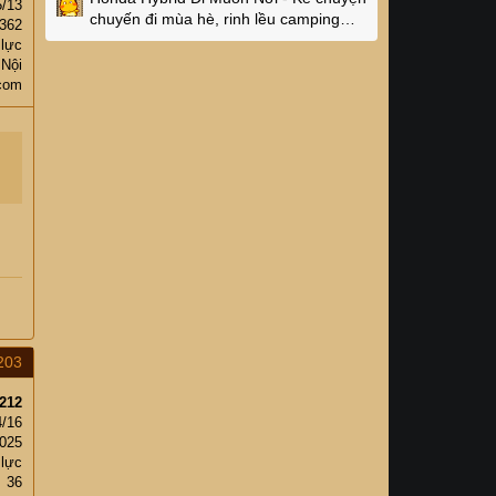
5/13
chuyến đi mùa hè, rinh lều camping
,362
Naturehike 4 triệu về nhà!
 lực
 Nội
com
203
212
4/16
,025
 lực
36