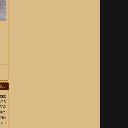
206
383
5/13
,362
 lực
 Nội
com