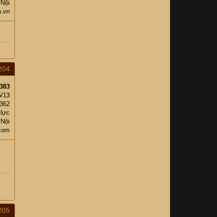
 Nội
n.vn
204
383
5/13
,362
 lực
 Nội
com
205