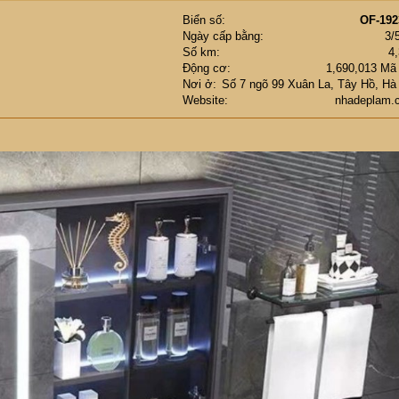
Biển số
OF-192
Ngày cấp bằng
3/
Số km
4
Động cơ
1,690,013 Mã
Nơi ở
Số 7 ngõ 99 Xuân La, Tây Hồ, Hà
Website
nhadeplam.