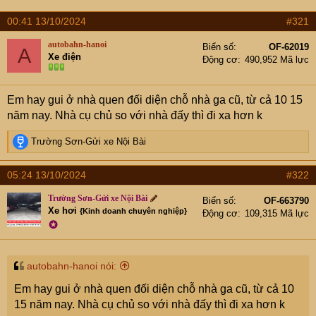
t
e
00:41 13/10/2024
#321
r
autobahn-hanoi
Biển số
OF-62019
A
Xe điện
Động cơ
490,952 Mã lực
Em hay gui ở nhà quen đối diện chỗ nhà ga cũ, từ cả 10 15
năm nay. Nhà cụ chủ so với nhà đấy thì đi xa hơn k
R
Trường Sơn-Gửi xe Nội Bài
e
a
05:24 13/10/2024
#322
c
t
Trường Sơn-Gửi xe Nội Bài
Biển số
OF-663790
i
Xe hơi
{Kinh doanh chuyên nghiệp}
Động cơ
109,315 Mã lực
o
✪
n
s
:
autobahn-hanoi nói:
Em hay gui ở nhà quen đối diện chỗ nhà ga cũ, từ cả 10
15 năm nay. Nhà cụ chủ so với nhà đấy thì đi xa hơn k