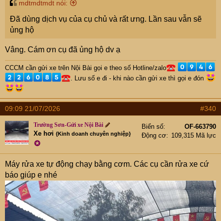
mdtmdtmdt nói:
Đã dùng dịch vụ của cụ chủ và rất ưng. Lần sau vẫn sẽ
ủng hộ
Vâng. Cám ơn cụ đã ủng hộ dv ạ
CCCM cần gửi xe trên Nội Bài gọi e theo số Hotline/zalo
. Lưu số e đi - khi nào cần gửi xe thì gọi e đón
09:09 21/07/2026
#340
Trường Sơn-Gửi xe Nội Bài
Biển số
OF-663790
Xe hơi
{Kinh doanh chuyên nghiệp}
Động cơ
109,315 Mã lực
✪
Máy rửa xe tự động chạy bằng cơm. Các cụ cần rửa xe cứ
báo giúp e nhé