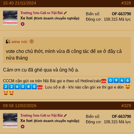
15:40 21/11/2024
#328
c
t
Trường Sơn-Gửi xe Nội Bài
Biển số
OF-663790
i
Xe hơi
{Kinh doanh chuyên nghiệp}
Động cơ
109,315 Mã lực
o
✪
n
s
:
wine nói:
vote cho chủ thớt, mình vừa đi công tác để xe ở đây cả
nửa tháng
Cám ơn cụ đã ghé qua và ủng hộ ạ.
CCCM cần gửi xe trên Nội Bài gọi e theo số Hotline/zalo
. Lưu số e đi - khi nào cần gửi xe thì gọi e đón
09:58 12/02/2026
#329
Trường Sơn-Gửi xe Nội Bài
Biển số
OF-663790
Xe hơi
{Kinh doanh chuyên nghiệp}
Động cơ
109,315 Mã lực
✪