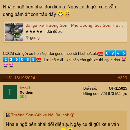
Nhà e ngõ bên phái đối diện ạ. Ngày cụ đi gửi xe e vẫn
đang bám đít con trâu đấy
Bãi gửi xe Trường Sơn · Phú Cường, Sóc Sơn, Hà Nội, Việt Nam
★★★★★ · Bãi đỗ xe
goo.gl
CCCM cần gửi xe trên Nội Bài gọi e theo số Hotline/zalo
. Lưu số e đi - khi nào cần gửi xe thì gọi e đón
11:51 13/10/2024
#323
toxic82
Biển số
OF-115025
T
Xe điện
Động cơ
728,873 Mã lực
Trường Sơn-Gửi xe Nội Bài nói:
Nhà e ngõ bên phái đối diện ạ. Ngày cụ đi gửi xe e vẫn