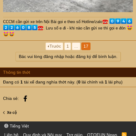
CCCM cần gửi xe trên Nội Bài gọi e theo số Hotline/zalo
. Lưu số e đi - khi nào cần gửi xe thì gọi e đón
Trước
1
…
17
Bác vui lòng đăng nhập hoặc đăng ký để bình luận.
Thông tin thớt
Đang có
1
tài xế đang nghía thớt này. (
0
lái chính và
1
lái phụ)
Facebook
Chia sẻ:
Xe cộ
Tiếng Việt
Liên hệ
Quy định và Nội quy
Trợ giúp
OTOFUN News
R