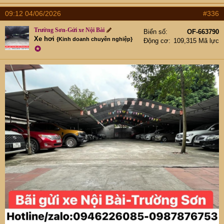
09:12 04/06/2026
#336
Trường Sơn-Gửi xe Nội Bài
Biển số
OF-663790
Xe hơi
{Kinh doanh chuyên nghiệp}
Động cơ
109,315 Mã lực
✪