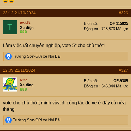
23:12 21/10/2024
#326
toxic82
Biển số
OF-115025
T
Xe điện
Động cơ
728,873 Mã lực
Làm việc rất chuyên nghiệp, vote 5* cho chủ thớt!
R
Trường Sơn-Gửi xe Nội Bài
e
a
12:09 21/11/2024
#327
c
t
wine
Biển số
OF-9385
i
Xe tăng
Động cơ
546,044 Mã lực
o
n
s
vote cho chủ thớt, mình vừa đi công tác để xe ở đây cả nửa
:
tháng
R
Trường Sơn-Gửi xe Nội Bài
e
a