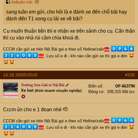
lodudu nói:
sang tuần em gửi, cho hỏi là e đánh xe đến chỗ bãi hay
đánh đến T1 xong cụ lái xe về bãi?
Cụ muốn thuận tiện thì e nhận xe trên sảnh cho cụ. Cẩn thận
thì cụ vào nhà rùi cầm chìa khoá đi.
CCCM cần gửi xe trên Nội Bài gọi e theo số Hotline/zalo
. Lưu số e đi - khi nào cần gửi xe thì gọi e đón
16:28 28/05/2026
#335
Trường Sơn-Gửi xe Nội Bài
Biển số
OF-663790
Xe hơi
{Kinh doanh chuyên nghiệp}
Động cơ
109,315 Mã lực
✪
Cccm ủn cho e 1 đoạn nhé 🫡
CCCM cần gửi xe trên Nội Bài gọi e theo số Hotline/zalo
. Lưu số e đi - khi nào cần gửi xe thì gọi e đón