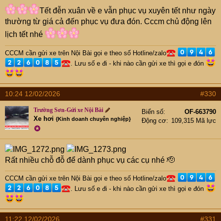
Tết đễn xuân về e vẫn phục vụ xuyên tết như ngày
thường từ giá cả đến phục vụ đưa đón. Cccm chủ động lên
lịch tết nhé
CCCM cần gửi xe trên Nội Bài gọi e theo số Hotline/zalo
. Lưu số e đi - khi nào cần gửi xe thì gọi e đón
10:24 12/02/2026
#330
Trường Sơn-Gửi xe Nội Bài
Biển số
OF-663790
Xe hơi
{Kinh doanh chuyên nghiệp}
Động cơ
109,315 Mã lực
✪
Rất nhiều chỗ đỗ để dành phục vụ các cụ nhé 🫡
CCCM cần gửi xe trên Nội Bài gọi e theo số Hotline/zalo
. Lưu số e đi - khi nào cần gửi xe thì gọi e đón
11:22 12/02/2026
#331