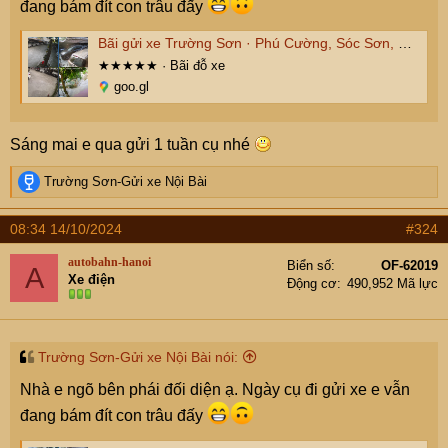
đang bám đít con trâu đấy
Bãi gửi xe Trường Sơn · Phú Cường, Sóc Sơn, Hà Nội, Việt Nam
★★★★★ · Bãi đỗ xe
goo.gl
Sáng mai e qua gửi 1 tuần cụ nhé
R
Trường Sơn-Gửi xe Nội Bài
e
a
08:34 14/10/2024
#324
c
t
autobahn-hanoi
Biển số
OF-62019
A
i
Xe điện
Động cơ
490,952 Mã lực
o
n
s
:
Trường Sơn-Gửi xe Nội Bài nói:
Nhà e ngõ bên phái đối diện ạ. Ngày cụ đi gửi xe e vẫn
đang bám đít con trâu đấy