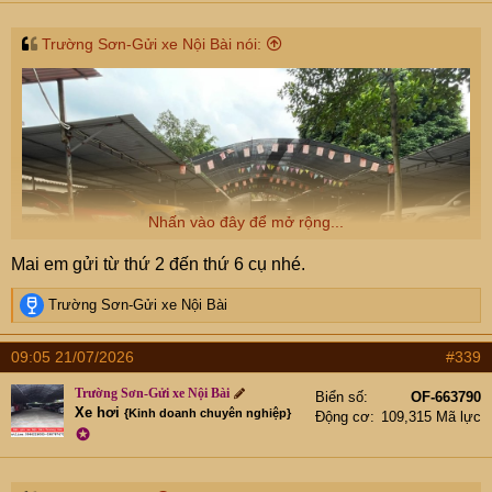
s
:
Trường Sơn-Gửi xe Nội Bài nói:
Nhấn vào đây để mở rộng...
Mai em gửi từ thứ 2 đến thứ 6 cụ nhé.
R
Trường Sơn-Gửi xe Nội Bài
e
a
09:05 21/07/2026
#339
c
t
Trường Sơn-Gửi xe Nội Bài
Biển số
OF-663790
i
Xe hơi
{Kinh doanh chuyên nghiệp}
Động cơ
109,315 Mã lực
o
Cccm cần tư vấn gì cứ nhắn zalo e nhé
✪
n
s
: