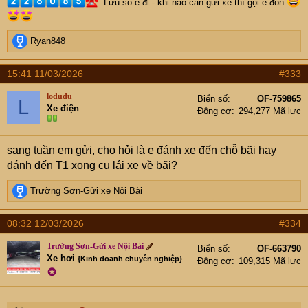
. Lưu số e đi - khi nào cần gửi xe thì gọi e đón
R
Ryan848
e
a
15:41 11/03/2026
#333
c
t
lodudu
Biển số
OF-759865
L
i
Xe điện
Động cơ
294,277 Mã lực
o
n
s
sang tuần em gửi, cho hỏi là e đánh xe đến chỗ bãi hay
:
đánh đến T1 xong cụ lái xe về bãi?
R
Trường Sơn-Gửi xe Nội Bài
e
a
08:32 12/03/2026
#334
c
t
Trường Sơn-Gửi xe Nội Bài
Biển số
OF-663790
i
Xe hơi
{Kinh doanh chuyên nghiệp}
Động cơ
109,315 Mã lực
o
✪
n
s
: