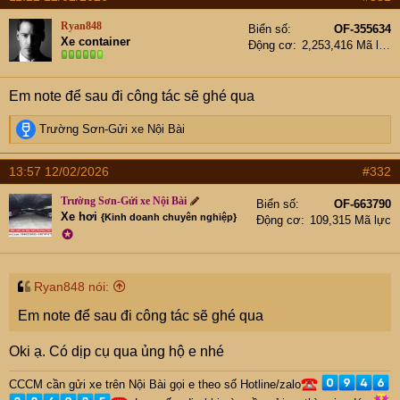
Ryan848
Biển số
OF-355634
Xe container
Động cơ
2,253,416 Mã lực
Em note để sau đi công tác sẽ ghé qua
R
Trường Sơn-Gửi xe Nội Bài
e
a
13:57 12/02/2026
#332
c
t
Trường Sơn-Gửi xe Nội Bài
Biển số
OF-663790
i
Xe hơi
{Kinh doanh chuyên nghiệp}
Động cơ
109,315 Mã lực
o
✪
n
s
:
Ryan848 nói:
Em note để sau đi công tác sẽ ghé qua
Oki ạ. Có dịp cụ qua ủng hộ e nhé
CCCM cần gửi xe trên Nội Bài gọi e theo số Hotline/zalo