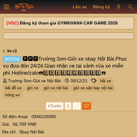
Lên xe
Đăng ký
[VGC]
Đăng ký tham gia GYMKHANA CAR GAME 2026
Xe cộ
🅿️🅿️🅿️Trường Sơn-Gửi xe sbay Nội Bài.Phục
[KDCN]
vụ đưa đón 24/24.Giao nhận xe tại sảnh rửa xe miễn
phí.Hotline/zalo☎️0️⃣9️⃣4️⃣6️⃣2️⃣2️⃣6️⃣0️⃣8️⃣5️⃣☎️
T
N
T
Trường Sơn-Gửi xe Nội Bài
30/12/21
bãi xe
h
g
a
bãi đỗ xe
gửi xe
gửi xe nội bài
gửi xe sân bay nội bài
r
à
g
trông xe
e
y
s
a
g
Trước
1
…
17
d
ử
s
i
Số điện thoại
0946226085
t
Giá
56,789 VNĐ
a
Địa chỉ
Sbay Nội Bài
r