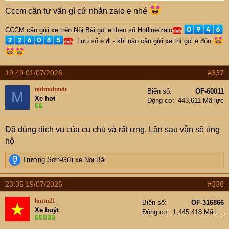
Cccm cần tư vấn gì cứ nhắn zalo e nhé
CCCM cần gửi xe trên Nội Bài gọi e theo số Hotline/zalo
. Lưu số e đi - khi nào cần gửi xe thì gọi e đón
19:49 01/07/2026
#337
mdtmdtmdt
Biển số
OF-60011
M
Xe hơi
Động cơ
443,611 Mã lực
Đã dùng dịch vụ của cụ chủ và rất ưng. Lần sau vẫn sẽ ủng
hộ
R
Trường Sơn-Gửi xe Nội Bài
e
a
23:35 19/07/2026
#338
c
t
luutu21
Biển số
OF-316866
i
Xe buýt
Động cơ
1,445,418 Mã lực
o
n