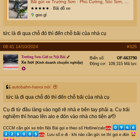
Bãi gửi xe Trường Sơn · Phú Cường, Sóc Sơn, Hà Nội, Việt Nam
★★★★★ · Bãi đỗ xe
goo.gl
tức là đi qua chỗ đó thì đến chỗ bãi của nhà cụ
08:41 14/10/2024
#325
Trường Sơn-Gửi xe Nội Bài
Biển số
OF-663790
Xe hơi
{Kinh doanh chuyên nghiệp}
Động cơ
109,315 Mã lực
✪
autobahn-hanoi nói:
tức là đi qua chỗ đó thì đến chỗ bãi của nhà cụ
Cụ đi từ đầu làng vào ngõ rẽ nhà e bên tay phải ạ. Cụ trải
nghiệm thì hnao lên alo e đón vào nhà cho tiện ạ🫡
CCCM cần gửi xe trên Nội Bài gọi e theo số Hotline/zalo
. Lưu số e đi - khi nào cần gửi xe thì gọi e đón