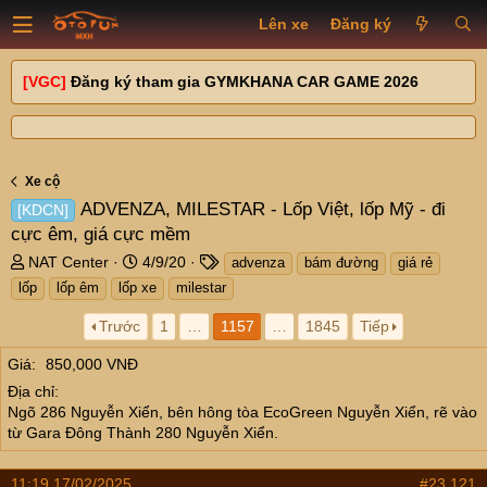
Lên xe
Đăng ký
[VGC]
Đăng ký tham gia GYMKHANA CAR GAME 2026
Xe cộ
ADVENZA, MILESTAR - Lốp Việt, lốp Mỹ - đi
[KDCN]
cực êm, giá cực mềm
T
N
T
NAT Center
4/9/20
advenza
bám đường
giá rẻ
h
g
a
lốp
lốp êm
lốp xe
milestar
r
à
g
e
y
s
Trước
1
…
1157
…
1845
Tiếp
a
g
Giá
d
850,000 VNĐ
ử
s
i
Địa chỉ
t
Ngõ 286 Nguyễn Xiển, bên hông tòa EcoGreen Nguyễn Xiển, rẽ vào
a
từ Gara Đông Thành 280 Nguyễn Xiển.
r
t
11:19 17/02/2025
#23,121