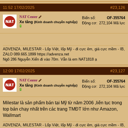
11:52 17/02/2025
#23,126
NAT Center
Biển số
OF-355764
Xe tăng
{Kinh doanh chuyên nghiệp}
Động cơ
272,104 Mã lực
ADVENZA, MILESTAR - Lốp Việt, lốp Mỹ - đi cực êm, giá cực mềm - IB,
ZALO 089.665.1899
https://advenza.net
Ngõ 286 Nguyễn Xiển đi vào 70m. Vẫn là em NAT1818 ạ
12:00 17/02/2025
#23,127
NAT Center
Biển số
OF-355764
Xe tăng
{Kinh doanh chuyên nghiệp}
Động cơ
272,104 Mã lực
Milestar là sản phẩm bán tại Mỹ từ năm 2006 ,liên tục trong
top bán chạy nhất trên các trang TMĐT lớn như Amazon,
Wallmart
ADVENZA, MILESTAR - Lốp Việt, lốp Mỹ - đi cực êm, giá cực mềm - IB,