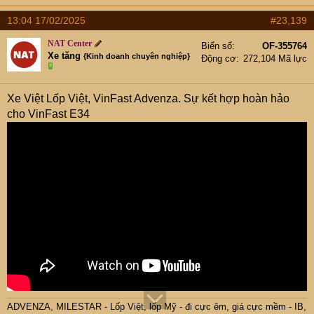
13:04 17/02/2025
#23,139
NAT Center
Biển số
OF-355764
Xe tăng
{Kinh doanh chuyên nghiệp}
Động cơ
272,104 Mã lực
Xe Việt Lốp Việt, VinFast Advenza. Sự kết hợp hoàn hảo
cho VinFast E34
ADVENZA, MILESTAR - Lốp Việt, lốp Mỹ - đi cực êm, giá cực mềm - IB,