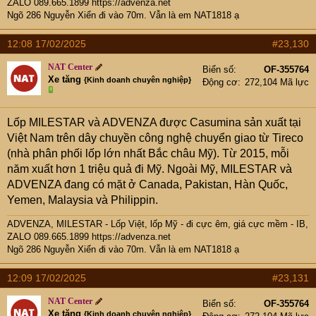
ZALO 089.665.1899
https://advenza.net
Ngõ 286 Nguyễn Xiển đi vào 70m. Vẫn là em NAT1818 ạ
12:08 17/02/2025
#23,130
NAT Center
Biển số
OF-355764
Xe tăng
{Kinh doanh chuyên nghiệp}
Động cơ
272,104 Mã lực
Lốp MILESTAR và ADVENZA được Casumina sản xuất tại
Việt Nam trên dây chuyền công nghệ chuyển giao từ Tireco
(nhà phân phối lốp lớn nhất Bắc châu Mỹ). Từ 2015, mỗi
năm xuất hơn 1 triệu quả đi Mỹ. Ngoài Mỹ, MILESTAR và
ADVENZA đang có mặt ở Canada, Pakistan, Hàn Quốc,
Yemen, Malaysia và Philippin.
ADVENZA, MILESTAR - Lốp Việt, lốp Mỹ - đi cực êm, giá cực mềm - IB,
ZALO 089.665.1899
https://advenza.net
Ngõ 286 Nguyễn Xiển đi vào 70m. Vẫn là em NAT1818 ạ
12:09 17/02/2025
#23,131
NAT Center
Biển số
OF-355764
Xe tăng
{Kinh doanh chuyên nghiệp}