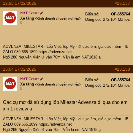
12:55 17/02/2025
#23,137
NAT Center
Biển số
OF-355764
Xe tăng
{Kinh doanh chuyên nghiệp}
Động cơ
272,104 Mã lực
ADVENZA, MILESTAR - Lốp Việt, lốp Mỹ - đi cực êm, giá cực mềm - IB,
ZALO 089.665.1899
https://advenza.net
Ngõ 286 Nguyễn Xiển đi vào 70m. Vẫn là em NAT1818 ạ
13:04 17/02/2025
#23,138
NAT Center
Biển số
OF-355764
Xe tăng
{Kinh doanh chuyên nghiệp}
Động cơ
272,104 Mã lực
Các cụ mợ đã sử dụng lốp Milestar Advenza đi qua cho em
xin 1 review ạ
ADVENZA, MILESTAR - Lốp Việt, lốp Mỹ - đi cực êm, giá cực mềm - IB,
ZALO 089.665.1899
https://advenza.net
Ngõ 286 Nguyễn Xiển đi vào 70m. Vẫn là em NAT1818 ạ