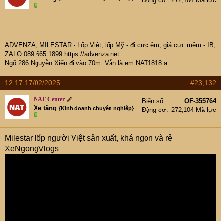
Động cơ
272,104 Mã lực
ADVENZA, MILESTAR - Lốp Việt, lốp Mỹ - đi cực êm, giá cực mềm - IB,
ZALO 089.665.1899
https://advenza.net
Ngõ 286 Nguyễn Xiển đi vào 70m. Vẫn là em NAT1818 ạ
12:17 17/02/2025
#23,132
NAT Center
Biển số
OF-355764
Xe tăng
{Kinh doanh chuyên nghiệp}
Động cơ
272,104 Mã lực
Milestar lốp người Việt sản xuất, khá ngon và rẻ
XeNgongVlogs