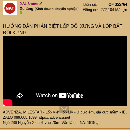
NAT Center
Biển số
OF-355764
Xe tăng
{Kinh doanh chuyên nghiệp}
Động cơ
272,104 Mã lực
HƯỚNG DẪN PHÂN BIỆT LỐP ĐỐI XỨNG VÀ LỐP BẤT
ĐỐI XỨNG
ADVENZA, MILESTAR - Lốp Việt, lốp Mỹ - đi cực êm, giá cực mềm - IB,
ZALO 089.665.1899
https://advenza.net
Ngõ 286 Nguyễn Xiển đi vào 70m. Vẫn là em NAT1818 ạ