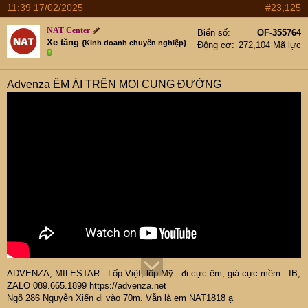
11:39 17/02/2025
#23,125
NAT Center
Biển số
OF-355764
Xe tăng
{Kinh doanh chuyên nghiệp}
Động cơ
272,104 Mã lực
Advenza ÊM ÁI TRÊN MỌI CUNG ĐƯỜNG
ADVENZA, MILESTAR - Lốp Việt, lốp Mỹ - đi cực êm, giá cực mềm - IB,
ZALO 089.665.1899
https://advenza.net
Ngõ 286 Nguyễn Xiển đi vào 70m. Vẫn là em NAT1818 ạ