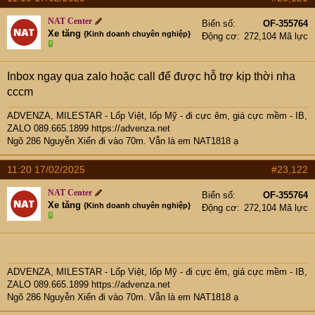
e
r
NAT Center
Biển số
OF-355764
Xe tăng
{Kinh doanh chuyên nghiệp}
Động cơ
272,104 Mã lực
Inbox ngay qua zalo hoặc call để được hỗ trợ kịp thời nha
cccm
ADVENZA, MILESTAR - Lốp Việt, lốp Mỹ - đi cực êm, giá cực mềm - IB,
ZALO 089.665.1899
https://advenza.net
Ngõ 286 Nguyễn Xiển đi vào 70m. Vẫn là em NAT1818 ạ
11:20 17/02/2025
#23,122
NAT Center
Biển số
OF-355764
Xe tăng
{Kinh doanh chuyên nghiệp}
Động cơ
272,104 Mã lực
ADVENZA, MILESTAR - Lốp Việt, lốp Mỹ - đi cực êm, giá cực mềm - IB,
ZALO 089.665.1899
https://advenza.net
Ngõ 286 Nguyễn Xiển đi vào 70m. Vẫn là em NAT1818 ạ