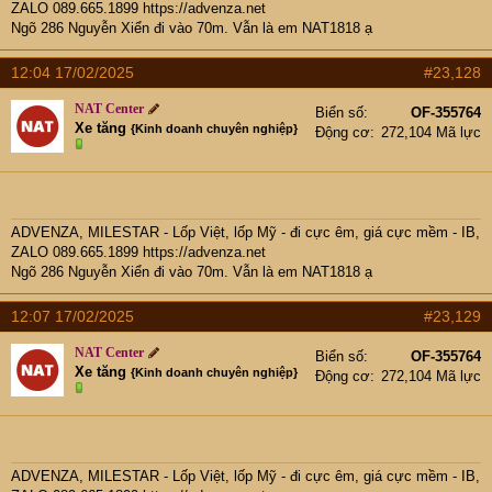
ZALO 089.665.1899
https://advenza.net
Ngõ 286 Nguyễn Xiển đi vào 70m. Vẫn là em NAT1818 ạ
12:04 17/02/2025
#23,128
NAT Center
Biển số
OF-355764
Xe tăng
{Kinh doanh chuyên nghiệp}
Động cơ
272,104 Mã lực
ADVENZA, MILESTAR - Lốp Việt, lốp Mỹ - đi cực êm, giá cực mềm - IB,
ZALO 089.665.1899
https://advenza.net
Ngõ 286 Nguyễn Xiển đi vào 70m. Vẫn là em NAT1818 ạ
12:07 17/02/2025
#23,129
NAT Center
Biển số
OF-355764
Xe tăng
{Kinh doanh chuyên nghiệp}
Động cơ
272,104 Mã lực
ADVENZA, MILESTAR - Lốp Việt, lốp Mỹ - đi cực êm, giá cực mềm - IB,