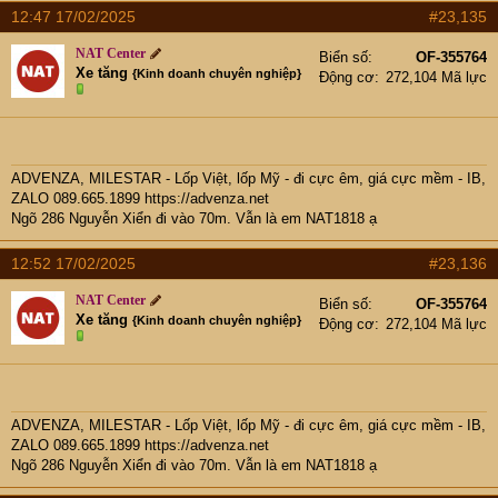
12:47 17/02/2025
#23,135
NAT Center
Biển số
OF-355764
Xe tăng
{Kinh doanh chuyên nghiệp}
Động cơ
272,104 Mã lực
ADVENZA, MILESTAR - Lốp Việt, lốp Mỹ - đi cực êm, giá cực mềm - IB,
ZALO 089.665.1899
https://advenza.net
Ngõ 286 Nguyễn Xiển đi vào 70m. Vẫn là em NAT1818 ạ
12:52 17/02/2025
#23,136
NAT Center
Biển số
OF-355764
Xe tăng
{Kinh doanh chuyên nghiệp}
Động cơ
272,104 Mã lực
ADVENZA, MILESTAR - Lốp Việt, lốp Mỹ - đi cực êm, giá cực mềm - IB,
ZALO 089.665.1899
https://advenza.net
Ngõ 286 Nguyễn Xiển đi vào 70m. Vẫn là em NAT1818 ạ