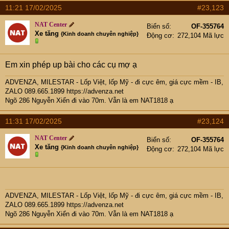
11:21 17/02/2025
#23,123
NAT Center
Biển số
OF-355764
Xe tăng
{Kinh doanh chuyên nghiệp}
Động cơ
272,104 Mã lực
Em xin phép up bài cho các cụ mợ ạ
ADVENZA, MILESTAR - Lốp Việt, lốp Mỹ - đi cực êm, giá cực mềm - IB,
ZALO 089.665.1899
https://advenza.net
Ngõ 286 Nguyễn Xiển đi vào 70m. Vẫn là em NAT1818 ạ
11:31 17/02/2025
#23,124
NAT Center
Biển số
OF-355764
Xe tăng
{Kinh doanh chuyên nghiệp}
Động cơ
272,104 Mã lực
ADVENZA, MILESTAR - Lốp Việt, lốp Mỹ - đi cực êm, giá cực mềm - IB,
ZALO 089.665.1899
https://advenza.net
Ngõ 286 Nguyễn Xiển đi vào 70m. Vẫn là em NAT1818 ạ