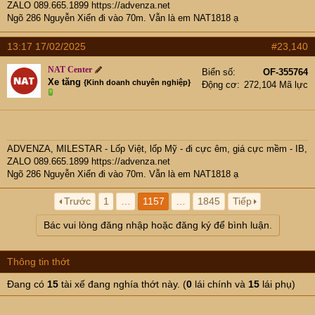
ZALO 089.665.1899
https://advenza.net
Ngõ 286 Nguyễn Xiển đi vào 70m. Vẫn là em NAT1818 ạ
13:17 17/02/2025
#23,140
NAT Center
Biển số
OF-355764
Xe tăng
{Kinh doanh chuyên nghiệp}
Động cơ
272,104 Mã lực
ADVENZA, MILESTAR - Lốp Việt, lốp Mỹ - đi cực êm, giá cực mềm - IB,
ZALO 089.665.1899
https://advenza.net
Ngõ 286 Nguyễn Xiển đi vào 70m. Vẫn là em NAT1818 ạ
Trước
1
…
1157
…
1845
Tiếp
Bác vui lòng đăng nhập hoặc đăng ký để bình luận.
Thông tin thớt
Đang có
15
tài xế đang nghía thớt này. (
0
lái chính và
15
lái phụ)