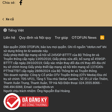
Facebook
Chia sẻ:
Xe cộ
Tiếng Việt
Liên hệ
Quy định và Nội quy
Trợ giúp
OTOFUN News
R
S
S
Bản quyền 2006 OTOFUN, bảo lưu mọi quyền. Ghi rõ nguồn "otofun.net" khi
sử dụng thông tin từ website này.
Giấy phép thiết lập mạng xã hội số 245/GP-BTTTT của Bộ Thông tin và
Truyền thông cấp ngày 13/05/2016; Giấy phép sửa đổi, bổ sung số 459/GP-
BTTTT cấp ngày 28/10/2019; Giấy xác nhận thay đổi địa chỉ thay đổi địa chỉ
trụ sở chính trong Giấy phép thiết lập mạng xã hội trên mạng số 137/GXN-
PTTH&TTĐT cấp ngày 28/06/2024 của Bộ Thông tin và Truyền thông.
Tên doanh nghiệp: Công ty Cổ phần OTV Truyền thông (OTV Media) Địa chỉ
trụ sở chính: T05-VP21, Tầng 5 Tòa nhà Stellar Garden, Số 35 Lê Văn Thiêm,
Thanh Xuân Trung, Thanh Xuân, TP Hà Nội Điện thoại: 024.3555.8066 -
096.494.6066; Email: contact@otv.vn
Người chịu trách nhiệm: Ông Nguyễn Đại Hoàng.