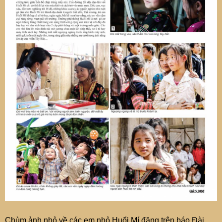
Chùm ảnh nhỏ về các em nhỏ Huổi Mí đăng trên báo Đài