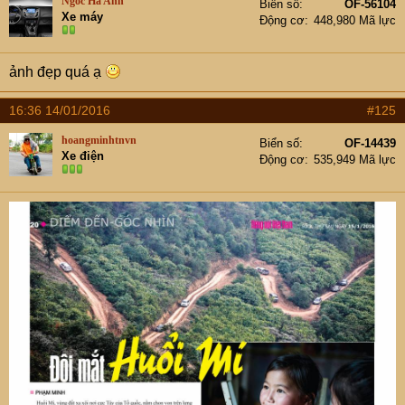
Ngoc Ha Anh
Biển số
OF-56104
Xe máy
Động cơ
448,980 Mã lực
ảnh đẹp quá ạ
16:36 14/01/2016
#125
hoangminhtnvn
Biển số
OF-14439
Xe điện
Động cơ
535,949 Mã lực