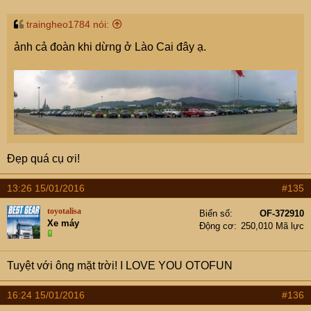
traingheo1784 nói:
ảnh cả đoàn khi dừng ở Lào Cai đây ạ.
Đẹp quá cụ ơi!
13:26 15/01/2016
#135
toyotalisa
Biển số
OF-372910
Xe máy
Động cơ
250,010 Mã lực
Tuyệt với ông mặt trời! I LOVE YOU OTOFUN
16:24 15/01/2016
#136