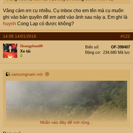
Vâng cám ơn cụ nhiều. Cụ inbox cho em tên mà cụ muốn
ghi vào bản quyền để em add vào ảnh sau này ạ. Em ghi là
huynh
Cong Lap có được không?
14:08 14/01/2016
#122
Hoangpham80
Biển số
OF-398407
Xe tải
Động cơ
234,680 Mã lực
vancongnam nói:
Nhấn vào đây để mở rộng...