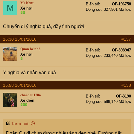
Mr Kent
Biển số
OF-196758
M
Xe hơi
Động cơ
327,901 Mã lực
Chuyến đi ý nghĩa quá, đầy tình người.
16:30 15/01/2016
#137
Quân bé nhỏ
Biển số
OF-398947
Xe hơi
Động cơ
233,440 Mã lực
Ý nghĩa và nhân văn quá
15:58 16/01/2016
#138
chai.dau1784
Biển số
OF-3190
Xe điện
Động cơ
588,140 Mã lực
Tarra nói:
Đoàn Cụ đi chụp được nhiều ảnh đẹp ghê. Đường đất