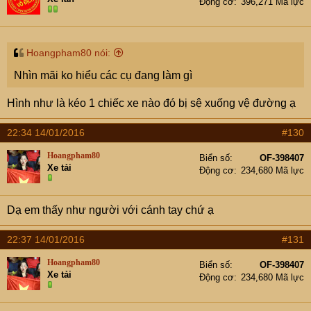
Động cơ
396,271 Mã lực
Hoangpham80 nói:
Nhìn mãi ko hiểu các cụ đang làm gì
Hình như là kéo 1 chiếc xe nào đó bị sệ xuống vệ đường ạ
22:34 14/01/2016
#130
Hoangpham80
Biển số
OF-398407
Xe tải
Động cơ
234,680 Mã lực
Dạ em thấy như người với cánh tay chứ ạ
22:37 14/01/2016
#131
Hoangpham80
Biển số
OF-398407
Xe tải
Động cơ
234,680 Mã lực