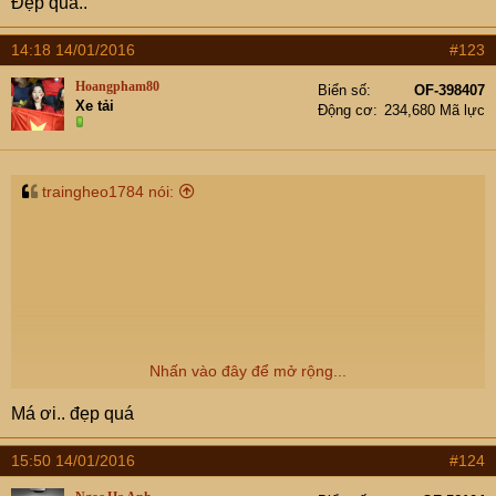
Đẹp quá..
14:18 14/01/2016
#123
Hoangpham80
Biển số
OF-398407
Xe tải
Động cơ
234,680 Mã lực
traingheo1784 nói:
Nhấn vào đây để mở rộng...
Má ơi.. đẹp quá
15:50 14/01/2016
#124