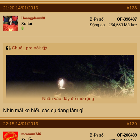
21:20 14/01/2016
#128
Hoangpham80
Biển số
OF-398407
Xe tải
Động cơ
234,680 Mã lực
Chuối_pro nói:
Nhấn vào đây để mở rộng...
Nhìn mãi ko hiểu các cụ đang làm gì
22:15 14/01/2016
#129
meomun346
Biển số
OF-206409
Xe lăn