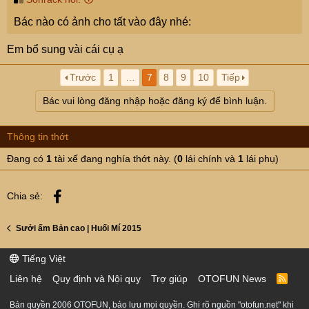
Bác nào có ảnh cho tất vào đây nhé:
Em bổ sung vài cái cụ ạ
Trước
1
…
7
8
9
10
Tiếp
Bác vui lòng đăng nhập hoặc đăng ký để bình luận.
Thông tin thớt
Đang có
1
tài xế đang nghía thớt này. (
0
lái chính và
1
lái phụ)
Facebook
Chia sẻ:
Sưởi ấm Bản cao | Huối Mí 2015
Tiếng Việt
Liên hệ
Quy định và Nội quy
Trợ giúp
OTOFUN News
R
S
S
Bản quyền 2006 OTOFUN, bảo lưu mọi quyền. Ghi rõ nguồn "otofun.net" khi