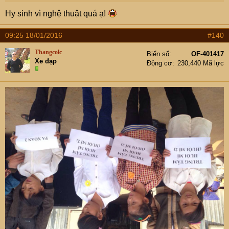
Hy sinh vì nghệ thuật quá ạ!
09:25 18/01/2016
#140
Thangcolc
Biển số
OF-401417
Xe đạp
Động cơ
230,440 Mã lực
Cận cảnh