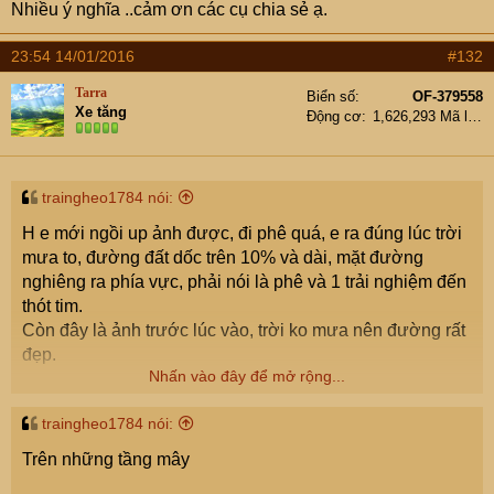
Nhiều ý nghĩa ..cảm ơn các cụ chia sẻ ạ.
23:54 14/01/2016
#132
Tarra
Biển số
OF-379558
Xe tăng
Động cơ
1,626,293 Mã lực
traingheo1784 nói:
H e mới ngồi up ảnh được, đi phê quá, e ra đúng lúc trời
mưa to, đường đất dốc trên 10% và dài, mặt đường
nghiêng ra phía vực, phải nói là phê và 1 trải nghiệm đến
thót tim.
Còn đây là ảnh trước lúc vào, trời ko mưa nên đường rất
đẹp.
Nhấn vào đây để mở rộng...
traingheo1784 nói:
Đi trong sương mù
Trên những tầng mây