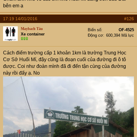
bên em ạ
17:19 14/01/2016
#126
Maybach Tàu
Biển số
OF-4525
Xe container
Động cơ
600,394 Mã lực
Cách điểm trường cấp 1 khoản 1km là trường Trung Học
Cơ Sở Huổi Mí, đậy cũng là đoạn cuối của đường đi ô tô
được. Coi như đoàn mình đã đi đến tận cùng của đường
này rồi đấy ạ. No