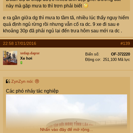
này mà gặp mưa to thì trơn phải biết
e ra gần giữa dg thì mưa to tầm tã, nhiều lúc thấy nguy hiểm
quá định ngủ rừng rồi nhưng vẫn cố ra dc. 9 xe đi sau e
khoảng 30p đã phải ngủ lại đến trưa hôm sau mới ra dc .
22:58 17/01/2016
#139
xedap.dapxe
Biển số
OF-372220
Xe hơi
Động cơ
251,100 Mã lực
ZynZyn nói:
Các phó nháy tác nghiệp
Nhấn vào đây để mở rộng...