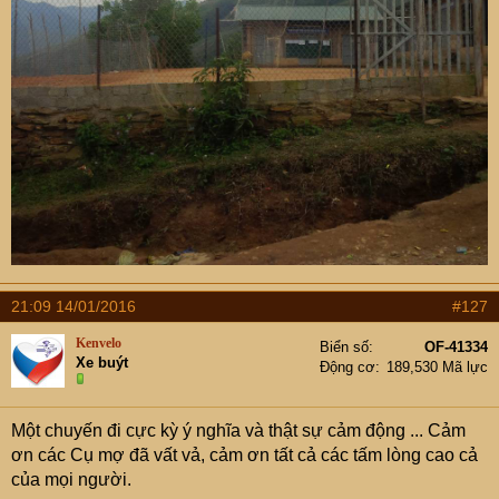
21:09 14/01/2016
#127
Kenvelo
Biển số
OF-41334
Xe buýt
Động cơ
189,530 Mã lực
Một chuyến đi cực kỳ ý nghĩa và thật sự cảm động ... Cảm
ơn các Cụ mợ đã vất vả, cảm ơn tất cả các tấm lòng cao cả
của mọi người.