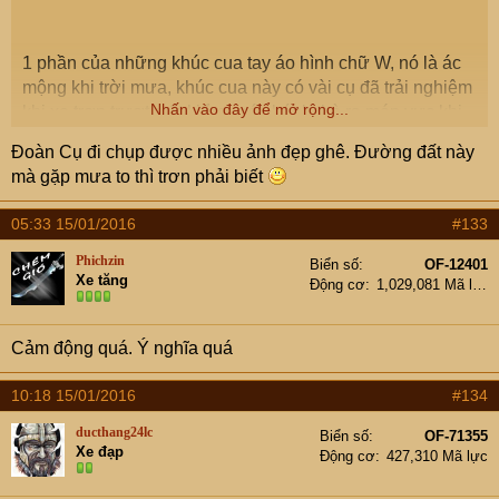
Đi trên mây
1 phần của những khúc cua tay áo hình chữ W, nó là ác
Các cụ cứ kéo, em cứ chụp (phóng viên chiến trường các
mộng khi trời mưa, khúc cua này có vài cụ đã trải nghiệm
cụ đừng ném đá)
Nhấn vào đây để mở rộng...
khi xe trơn trượt mất kiểm soát, bánh thò ra mép vực khi
trời đổ mưa lúc ra và hơn 40 ng đã phải ở lại bản khi trời
Đoàn Cụ đi chụp được nhiều ảnh đẹp ghê. Đường đất này
đổ mưa.
mà gặp mưa to thì trơn phải biết
05:33 15/01/2016
#133
Đoàn xe đi trong mây
Người dân bản xứ
Phichzin
Biển số
OF-12401
Xe tăng
Động cơ
1,029,081 Mã lực
Cảm động quá. Ý nghĩa quá
Lại những khúc cua
10:18 15/01/2016
#134
ducthang24lc
Biển số
OF-71355
Xe đạp
Động cơ
427,310 Mã lực