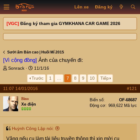
Lên xe
Đăng ký
[VGC]
Đăng ký tham gia GYMKHANA CAR GAME 2026
Sưởi ấm Bản cao | Huối Mí 2015
[Vì cộng đồng]
Ảnh của chuyến đi:
T
N
Sonrack
11/1/16
h
g
Trước
1
…
7
8
9
10
Tiếp
r
à
e
y
11:07 14/01/2016
#121
a
g
d
ử
Bino
Biển số
OF-68687
s
i
Xe điện
Động cơ
969,622 Mã lực
t
a
r
t
Huỳnh Công Lập nói:
e
Vâng nếu cụ làm tài liệu truyền thông thì xin mời cụ
r