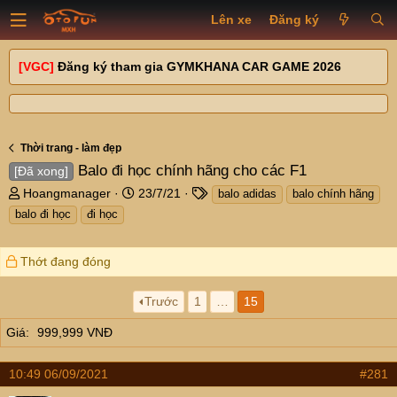
Lên xe
Đăng ký
[VGC]
Đăng ký tham gia GYMKHANA CAR GAME 2026
Thời trang - làm đẹp
Balo đi học chính hãng cho các F1
[Đã xong]
T
N
T
Hoangmanager
23/7/21
balo adidas
balo chính hãng
h
g
a
balo đi học
đi học
r
à
g
e
y
s
a
g
Thớt đang đóng
d
ử
s
i
Trước
1
…
15
t
a
Giá
999,999 VNĐ
r
t
10:49 06/09/2021
#281
e
r