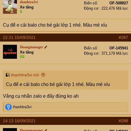
thanhtra3vi
Biển số
OF-508827
Xe tăng
Động cơ
222,476 Mã lực
Cụ để e cái balo cho bé gái lớp 1 nhé. Màu mè xíu
22:21 15/09/2021
#287
Hoangmanager
Biển số
OF-145941
Xe tăng
Động cơ
371,179 Mã lực
thanhtra3vi nói:
Cụ để e cái balo cho bé gái lớp 1 nhé. Màu mè xíu
Vâng cụ nhắn zalo e đấy đúng ko ah
R
thanhtra3vi
e
a
14:13 16/09/2021
#288
c
t
Hoangmanager