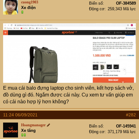
cuong1903
Biển số
OF-384589
Xe điện
Động cơ
259,343 Mã lực
E mua cái balo đựng laptop cho sinh viên, kết hợp sách vở,
đồ dùng gì đó. Ngắm được cái này. Cụ xem tư vấn giúp em
có cái nào hợp lý hơn không?
11:24 06/09/2021
#282
Hoangmanager
Biển số
OF-145941
Xe tăng
Động cơ
371,179 Mã lực