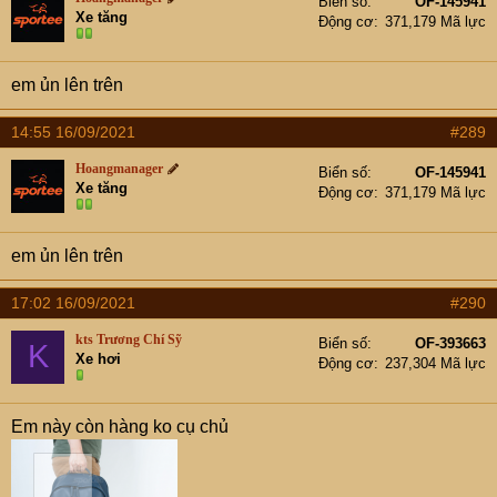
Biển số
OF-145941
i
Xe tăng
Động cơ
371,179 Mã lực
o
n
s
em ủn lên trên
:
14:55 16/09/2021
#289
Hoangmanager
Biển số
OF-145941
Xe tăng
Động cơ
371,179 Mã lực
em ủn lên trên
17:02 16/09/2021
#290
kts Trương Chí Sỹ
Biển số
OF-393663
K
Xe hơi
Động cơ
237,304 Mã lực
Em này còn hàng ko cụ chủ