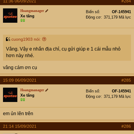
11:36 06/09/2021
#284
Hoangmanager
Biển số
OF-145941
Xe tăng
Động cơ
371,179 Mã lực
cuong1903 nói:
Vâng. Vậy e nhắn địa chỉ, cụ gửi giúp e 1 cái mẫu nhỏ
hơn này nhé.
vâng cám ơn cụ
15:09 06/09/2021
#285
Hoangmanager
Biển số
OF-145941
Xe tăng
Động cơ
371,179 Mã lực
em ủn lên trên
21:14 15/09/2021
#286