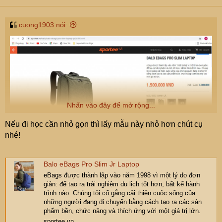
cuong1903 nói:
Nhấn vào đây để mở rộng...
Nếu đi học cần nhỏ gọn thì lấy mẫu này nhỏ hơn chút cụ
E mua cái balo đựng laptop cho sinh viên, kết hợp sách
nhé!
vở, đồ dùng gì đó. Ngắm được cái này. Cụ xem tư vấn
giúp em có cái nào hợp lý hơn không?
Balo eBags Pro Slim Jr Laptop
eBags được thành lập vào năm 1998 vì một lý do đơn
giản: để tạo ra trải nghiệm du lịch tốt hơn, bất kể hành
trình nào. Chúng tôi cố gắng cải thiện cuộc sống của
những người đang di chuyển bằng cách tạo ra các sản
phẩm bền, chức năng và thích ứng với một giá trị lớn.
sportee.vn