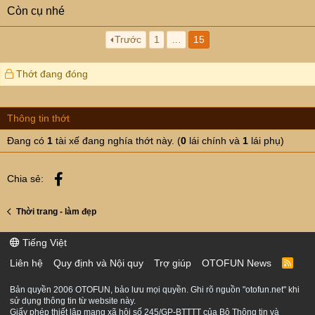
Còn cụ nhé
Trước
1
…
15
Thớt đang đóng
Thông tin thớt
Đang có
1
tài xế đang nghía thớt này. (
0
lái chính và
1
lái phụ)
Facebook
Chia sẻ:
Thời trang - làm đẹp
Tiếng Việt
Liên hệ
Quy định và Nội quy
Trợ giúp
OTOFUN News
R
S
S
Bản quyền 2006 OTOFUN, bảo lưu mọi quyền. Ghi rõ nguồn "otofun.net" khi
sử dụng thông tin từ website này.
Giấy phép thiết lập mạng xã hội số 245/GP-BTTTT của Bộ Thông tin và