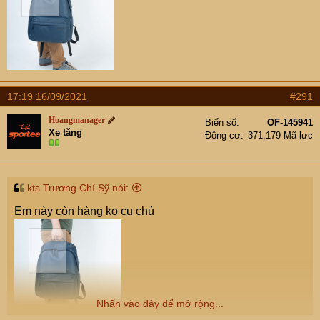
17:19 16/09/2021
#291
Hoangmanager
Biển số
OF-145941
Xe tăng
Động cơ
371,179 Mã lực
kts Trương Chí Sỹ nói:
Em này còn hàng ko cụ chủ
Nhấn vào đây để mở rộng...