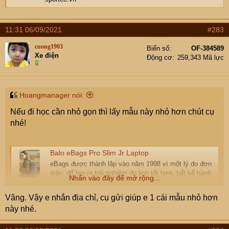
11:31 06/09/2021
#283
cuong1903
Biển số
OF-384589
Xe điện
Động cơ
259,343 Mã lực
Hoangmanager nói:
Nếu đi học cần nhỏ gọn thì lấy mẫu này nhỏ hơn chút cụ
nhé!
Balo eBags Pro Slim Jr Laptop
eBags được thành lập vào năm 1998 vì một lý do đơn
giản: để tạo ra trải nghiệm du lịch tốt hơn, bất kể hành
Nhấn vào đây để mở rộng...
trình nào. Chúng tôi cố gắng cải thiện cuộc sống của
những người đang di chuyển bằng cách tạo ra các sản
Vâng. Vậy e nhắn địa chỉ, cụ gửi giúp e 1 cái mẫu nhỏ hơn
phẩm bền, chức năng và thích ứng với một giá trị lớn.
này nhé.
sportee.vn