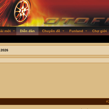
ài mới
Diễn đàn
Chuyên đề
Funland
Chợ giời
 2026
#