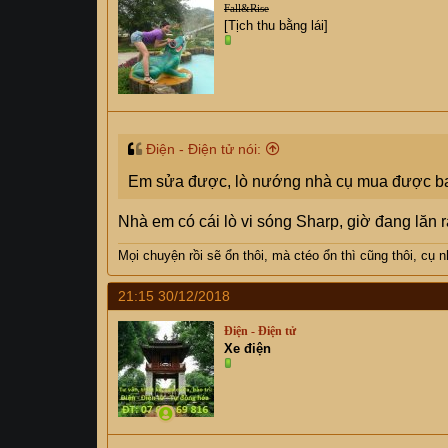
Fall&Rise
[Tịch thu bằng lái]
Điện - Điện tử nói:
Em sửa được, lò nướng nhà cụ mua được bao 
Nhà em có cái lò vi sóng Sharp, giờ đang lăn 
Mọi chuyện rồi sẽ ổn thôi, mà ctéo ổn thì cũng thôi, cụ
n
21:15 30/12/2018
Điện - Điện tử
Xe điện