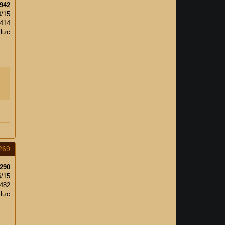
942
0/15
,414
 lực
269
290
6/15
,482
 lực