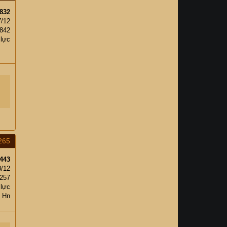
832
7/12
,842
 lực
265
443
8/12
257
 lực
Hn