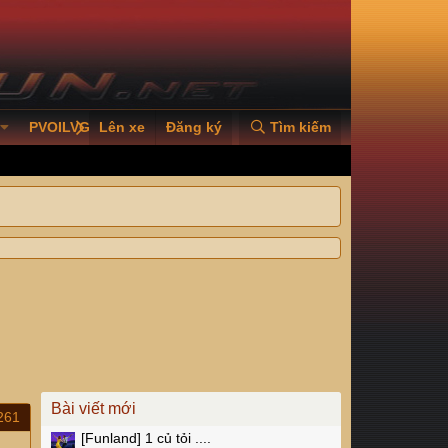
PVOILVGC2026
Lên xe
Đăng ký
Tìm kiếm
Bài viết mới
261
[Funland]
1 củ tỏi ....