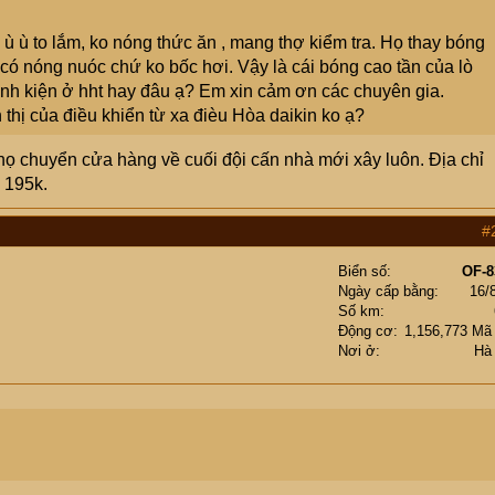
 ù ù to lắm, ko nóng thức ăn , mang thợ kiểm tra. Họ thay bóng
y có nóng nuóc chứ ko bốc hơi. Vậy là cái bóng cao tần của lò
linh kiện ở hht hay đâu ạ? Em xin cảm ơn các chuyên gia.
 thị của điều khiển từ xa đièu Hòa daikin ko ạ?
 họ chuyển cửa hàng về cuối đội cấn nhà mới xây luôn. Địa chỉ
 195k.
#
Biển số
OF-8
Ngày cấp bằng
16/
Số km
Động cơ
1,156,773 Mã
Nơi ở
Hà