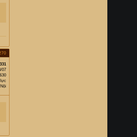
270
331
8/07
630
 lực
 Nội