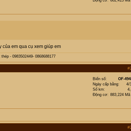
Động cơ
602,413 Mã
áy của em qua cụ xem giúp em
t thép - 0983502449- 0868688177
#
Biển số
OF-494
Ngày cấp bằng
4/
Số km
4
Động cơ
883,224 Mã
#