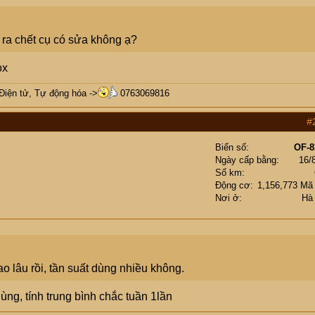
 ra chết cụ có sửa không ạ?
ox
 Điện tử, Tự động hóa ->
0763069816
#
Biển số
OF-8
Ngày cấp bằng
16/
Số km
Động cơ
1,156,773 Mã
Nơi ở
Hà
lâu rồi, tần suất dùng nhiều không.
ùng, tính trung bình chắc tuần 1lần