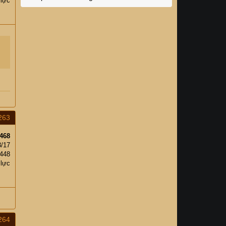
 lực
263
468
3/17
,448
 lực
264