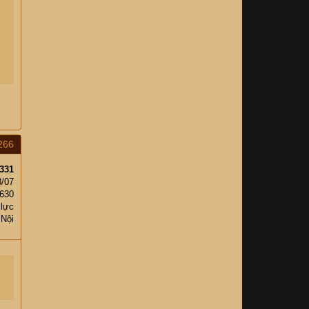
266
331
8/07
630
 lực
 Nội