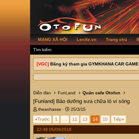
MẠNG XÃ HỘI
LenXe.vn
Trang chủ
B
Tìm kiếm
[VGC]
Đăng ký tham gia GYMKHANA CAR GAME
Diễn đàn
FunLand
Quán cafe Otofun
[Funland]
Bảo dưỡng sưa chữa lò vi sóng
T
N
theanhasse
25/3/15
h
g
Trước
1
…
12
13
14
15
Tiếp
r
à
e
y
22:48 05/09/2018
a
g
d
ử