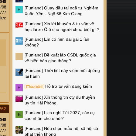
048
4/08
[Funland]
Quay đầu tại ngã tư Nghiêm
H
,777
Xuân Yên - Ngõ 66 Kim Giang
 lực
[Funland]
Xin lời khuyên & tư vấn về
học lái xe Ôtô cho người chưa biết gì ?
[Funland]
Em có nên dại gái 1 lần
không?
[Funland]
Đề xuất lập CSDL quốc gia
về biển báo giao thông?
[Funland]
Thời tiết này viêm mũi dị ứng
lại hành
Hỗ trợ tư vấn đăng kiểm
[Thảo luận]
H
[Funland]
Xin thông tin cty du thuyền
uy tín Hải Phòng,
262
[Funland]
Lịch nghỉ Tết 2027, các cụ
B
cao nhân cho e hỏi?
048
4/08
[Funland]
Nếu chọn mẫu hệ, xã hội có
,777
phát triển không