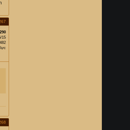
n
267
290
6/15
,482
 lực
268