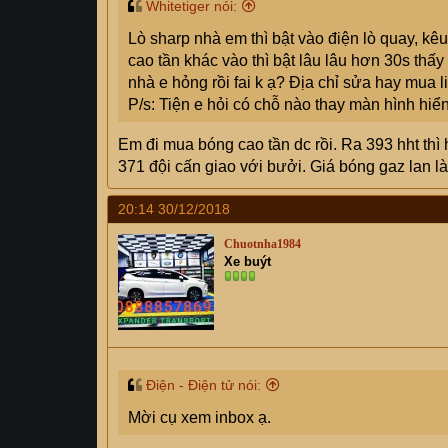
Whitetiger nói:
Lò sharp nhà em thì bật vào điện lò quay, kêu
cao tần khác vào thì bật lâu lâu hơn 30s thấ
nhà e hỏng rồi fai k ạ? Địa chỉ sửa hay mua 
P/s: Tiện e hỏi có chỗ nào thay màn hình hiển
Em đi mua bóng cao tần dc rồi. Ra 393 hht thì
371 đội cấn giao với bưởi. Giá bóng gaz lan là
20:14 30/12/2018
Chuotnha1984
Xe buýt
Điện - Điện tử nói:
Mời cụ xem inbox ạ.