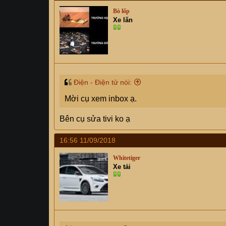
Bò lốp
Xe lăn
Điện - Điện tử nói:
Mời cụ xem inbox ạ.
Bên cụ sửa tivi ko ạ
16:56 11/09/2018
Whitetiger
Xe tải