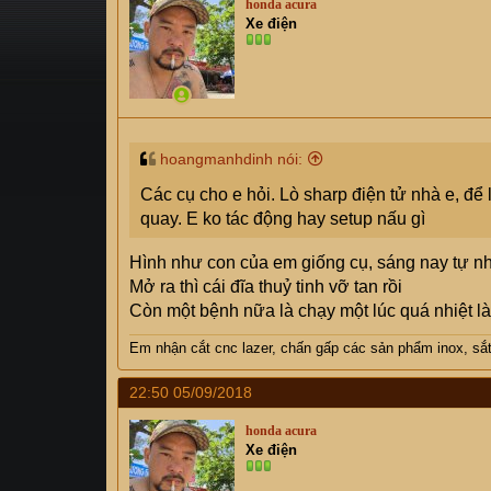
honda acura
s
i
Xe điện
t
a
r
t
e
r
hoangmanhdinh nói:
Các cụ cho e hỏi. Lò sharp điện tử nhà e, để
quay. E ko tác động hay setup nấu gì
Hình như con của em giống cụ, sáng nay tự nhi
Mở ra thì cái đĩa thuỷ tinh vỡ tan rồi
Còn một bệnh nữa là chạy một lúc quá nhiệt là
Em nhận cắt cnc lazer, chấn gấp các sản phẩm inox, sắ
22:50 05/09/2018
honda acura
Xe điện