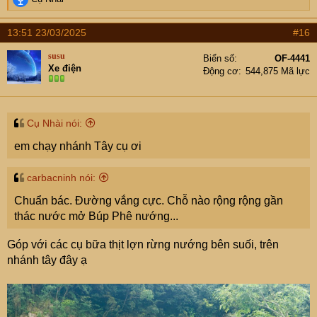
e
a
13:51 23/03/2025
#16
c
t
susu
Biển số
OF-4441
i
Xe điện
Động cơ
544,875 Mã lực
o
n
s
:
Cụ Nhài nói:
em chạy nhánh Tây cụ ơi
carbacninh nói:
Chuẩn bác. Đường vắng cực. Chỗ nào rộng rộng gần
thác nước mở Búp Phê nướng...
Góp với các cụ bữa thịt lợn rừng nướng bên suối, trên
nhánh tây đây ạ