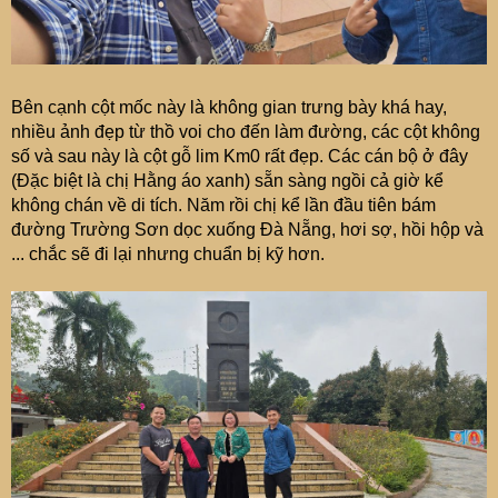
Bên cạnh cột mốc này là không gian trưng bày khá hay,
nhiều ảnh đẹp từ thồ voi cho đến làm đường, các cột không
số và sau này là cột gỗ lim Km0 rất đẹp. Các cán bộ ở đây
(Đặc biệt là chị Hằng áo xanh) sẵn sàng ngồi cả giờ kể
không chán về di tích. Năm rồi chị kể lần đầu tiên bám
đường Trường Sơn dọc xuống Đà Nẵng, hơi sợ, hồi hộp và
... chắc sẽ đi lại nhưng chuẩn bị kỹ hơn.