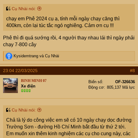
:
Cụ Nhài nói:
chạy em Phê 2024 cụ ạ, tính mỗi ngày chạy căng thì
400km, còn lại túc tắc ngó nghiêng. Cảm ơn cụ !!!
Phê thì đi quá sướng rồi, 4 người thay nhau lái thì ngày phải
chạy 7-800 cây
R
Kysidemtrang
và
Cụ Nhài
e
a
23:04 22/03/2025
#8
c
t
BINH MINH 07
Biển số
OF-326636
i
Xe điện
Động cơ
805,137 Mã lực
o
n
s
:
Cụ Nhài nói:
Chả là lý do công việc em sẽ có 10 ngày chạy dọc đường
Trường Sơn - đường Hồ Chí Minh bắt đầu từ thứ 2 tới.
Em muốn xin thêm kinh nghiệm các cụ cho cung này, các