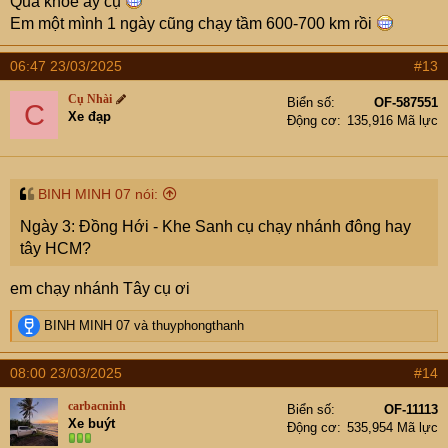
Quá khỏe ấy cụ
Em một mình 1 ngày cũng chạy tầm 600-700 km rồi
06:47 23/03/2025
#13
Cụ Nhài
Biển số
OF-587551
C
Xe đạp
Động cơ
135,916 Mã lực
BINH MINH 07 nói:
Ngày 3: Đồng Hới - Khe Sanh cụ chạy nhánh đông hay
tây HCM?
em chạy nhánh Tây cụ ơi
R
BINH MINH 07
và
thuyphongthanh
e
a
08:00 23/03/2025
#14
c
t
carbacninh
Biển số
OF-11113
i
Xe buýt
Động cơ
535,954 Mã lực
o