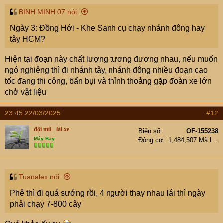
BINH MINH 07 nói:
Ngày 3: Đồng Hới - Khe Sanh cụ chạy nhánh đông hay
tây HCM?
Hiện tại đoạn này chất lượng tương đương nhau, nếu muốn
ngó nghiêng thì đi nhánh tây, nhánh đông nhiều đoạn cao
tốc đang thi công, bẩn bụi và thỉnh thoảng gặp đoàn xe lớn
chở vật liệu
23:45 22/03/2025
#12
đội mũ_ lái xe
Biển số
OF-155238
Máy Bay
Động cơ
1,484,507 Mã lực
Tuanalex nói:
Phê thì đi quá sướng rồi, 4 người thay nhau lái thì ngày
phải chạy 7-800 cây