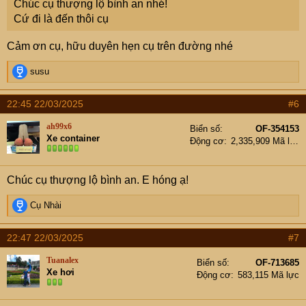
Chúc cụ thượng lộ bình an nhé!
Cứ đi là đến thôi cụ
Cảm ơn cụ, hữu duyên hẹn cụ trên đường nhé
R
susu
e
a
22:45 22/03/2025
#6
c
t
ah99x6
Biển số
OF-354153
i
Xe container
Động cơ
2,335,909 Mã lực
o
n
s
Chúc cụ thượng lộ bình an. E hóng ạ!
:
R
Cụ Nhài
e
a
22:47 22/03/2025
#7
c
t
Tuanalex
Biển số
OF-713685
i
Xe hơi
Động cơ
583,115 Mã lực
o
n
s