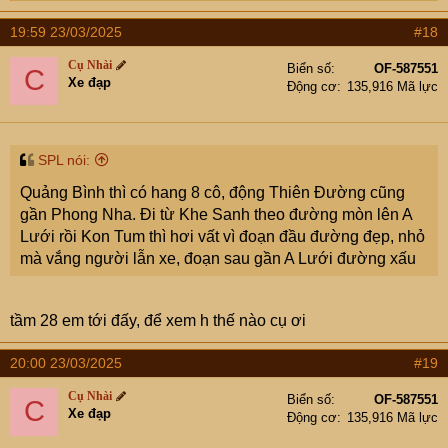
e
a
19:59 23/03/2025
#18
c
t
Cụ Nhài
Biển số
OF-587551
C
i
Xe đạp
Động cơ
135,916 Mã lực
o
n
s
:
SPL nói:
Quảng Bình thì có hang 8 cô, động Thiên Đường cũng
gần Phong Nha. Đi từ Khe Sanh theo đường mòn lên A
Lưới rồi Kon Tum thì hơi vất vì đoạn đầu đường đẹp, nhỏ
mà vắng người lẫn xe, đoạn sau gần A Lưới đường xấu
tầm 28 em tới đấy, để xem h thế nào cụ ơi
20:00 23/03/2025
#19
Cụ Nhài
Biển số
OF-587551
C
Xe đạp
Động cơ
135,916 Mã lực