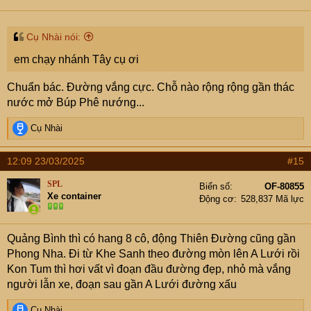
n
s
:
Cụ Nhài nói:
em chạy nhánh Tây cụ ơi
Chuẩn bác. Đường vắng cực. Chỗ nào rộng rộng gần thác
nước mở Búp Phê nướng...
R
Cụ Nhài
e
a
12:09 23/03/2025
#15
c
t
SPL
Biển số
OF-80855
i
Xe container
Động cơ
528,837 Mã lực
o
n
s
Quảng Bình thì có hang 8 cô, động Thiên Đường cũng gần
:
Phong Nha. Đi từ Khe Sanh theo đường mòn lên A Lưới rồi
Kon Tum thì hơi vất vì đoạn đầu đường đẹp, nhỏ mà vắng
người lẫn xe, đoạn sau gần A Lưới đường xấu
R
Cụ Nhài