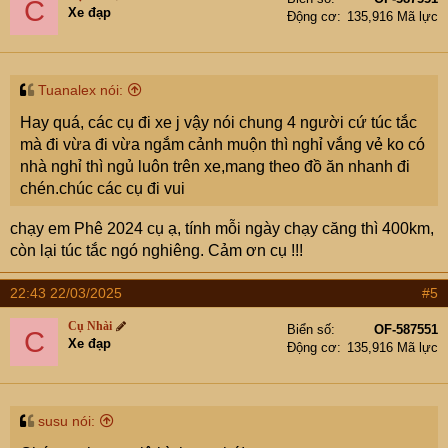
C
Xe đạp
Động cơ
135,916 Mã lực
Tuanalex nói:
Hay quá, các cụ đi xe j vậy nói chung 4 người cứ túc tắc
mà đi vừa đi vừa ngắm cảnh muộn thì nghỉ vắng vẻ ko có
nhà nghỉ thì ngủ luôn trên xe,mang theo đồ ăn nhanh đi
chén.chúc các cụ đi vui
chạy em Phê 2024 cụ ạ, tính mỗi ngày chạy căng thì 400km,
còn lại túc tắc ngó nghiêng. Cảm ơn cụ !!!
22:43 22/03/2025
#5
Cụ Nhài
Biển số
OF-587551
C
Xe đạp
Động cơ
135,916 Mã lực
susu nói: