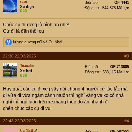
susu
Biển số
OF-4441
i
Xe điện
Động cơ
544,875 Mã lực
o
n
s
Chúc cụ thượng lộ bình an nhé!
:
Cứ đi là đến thôi cụ
R
lương cường núi
và
Cụ Nhài
e
a
22:36 22/03/2025
#3
c
t
Tuanalex
Biển số
OF-713685
i
Xe hơi
Động cơ
583,115 Mã lực
o
n
s
Hay quá, các cụ đi xe j vậy nói chung 4 người cứ túc tắc mà
:
đi vừa đi vừa ngắm cảnh muộn thì nghỉ vắng vẻ ko có nhà
nghỉ thì ngủ luôn trên xe,mang theo đồ ăn nhanh đi
chén.chúc các cụ đi vui
22:43 22/03/2025
#4
Cụ Nhài
Biển số
OF-587551