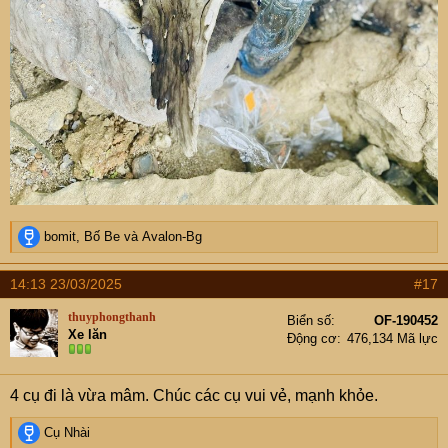
R
bomit
,
Bố Be
và
Avalon-Bg
e
a
14:13 23/03/2025
#17
c
t
thuyphongthanh
Biển số
OF-190452
i
Xe lăn
Động cơ
476,134 Mã lực
o
n
s
4 cụ đi là vừa mâm. Chúc các cụ vui vẻ, mạnh khỏe.
:
R
Cụ Nhài