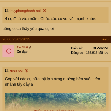
thuyphongthanh nói:
4 cụ đi là vừa mâm. Chúc các cụ vui vẻ, mạnh khỏe.
uống coca thấy yếu quá cụ ơi
20:00 23/03/2025
#20
Cụ Nhài
Biển số
OF-587551
C
Xe đạp
Động cơ
135,916 Mã lực
susu nói:
Góp với các cụ bữa thịt lợn rừng nướng bên suối, trên
nhánh tây đây ạ
Nhấn vào đây để mở rộng...