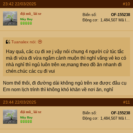
23:42 22/03/2025
#10
View attachment 9038438
đội mũ_ lái xe
Biển số
OF-155238
Máy Bay
Động cơ
1,484,507 Mã lực
4 ghế, 1 bàn ăn nhỏ, 1 bếp + bàn di dộng, vài dụng cụ sơ
sơ chưa quần áo đã bắt đầu lên xe
Tuanalex nói:
Hay quá, các cụ đi xe j vậy nói chung 4 người cứ túc tắc
mà đi vừa đi vừa ngắm cảnh muộn thì nghỉ vắng vẻ ko có
nhà nghỉ thì ngủ luôn trên xe,mang theo đồ ăn nhanh đi
chén.chúc các cụ đi vui
Nom thế thôi, đi đường dài không ngủ trên xe được đâu cụ
Em nom lịch trình thì không khó khăn về nơi ăn, nghỉ
23:44 22/03/2025
#11
đội mũ_ lái xe
Biển số
OF-155238
Máy Bay
Động cơ
1,484,507 Mã lực