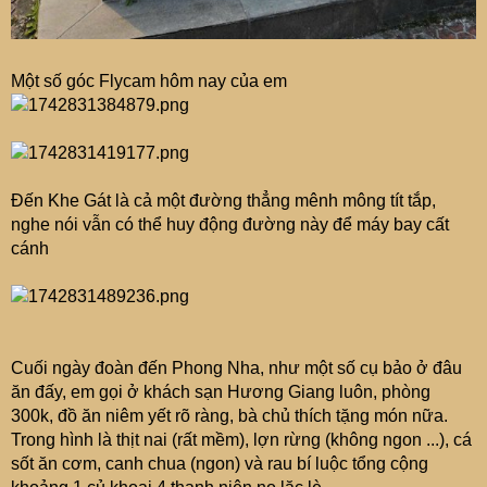
Một số góc Flycam hôm nay của em
Đến Khe Gát là cả một đường thẳng mênh mông tít tắp,
nghe nói vẫn có thể huy động đường này để máy bay cất
cánh
Cuối ngày đoàn đến Phong Nha, như một số cụ bảo ở đâu
ăn đấy, em gọi ở khách sạn Hương Giang luôn, phòng
300k, đồ ăn niêm yết rõ ràng, bà chủ thích tặng món nữa.
Trong hình là thịt nai (rất mềm), lợn rừng (không ngon ...), cá
sốt ăn cơm, canh chua (ngon) và rau bí luộc tổng cộng