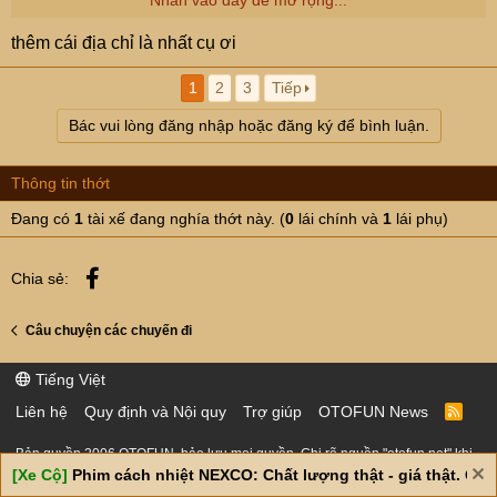
thêm cái địa chỉ là nhất cụ ơi
1
2
3
Tiếp
Bác vui lòng đăng nhập hoặc đăng ký để bình luận.
Thông tin thớt
Đang có
1
tài xế đang nghía thớt này. (
0
lái chính và
1
lái phụ)
Facebook
Chia sẻ:
Câu chuyện các chuyến đi
Tiếng Việt
Liên hệ
Quy định và Nội quy
Trợ giúp
OTOFUN News
R
S
S
Bản quyền 2006 OTOFUN, bảo lưu mọi quyền. Ghi rõ nguồn "otofun.net" khi
sử dụng thông tin từ website này.
[Xe Cộ]
Phim cách nhiệt NEXCO: Chất lượng thật - giá thật. Giá 
Giấy phép thiết lập mạng xã hội số 245/GP-BTTTT của Bộ Thông tin và