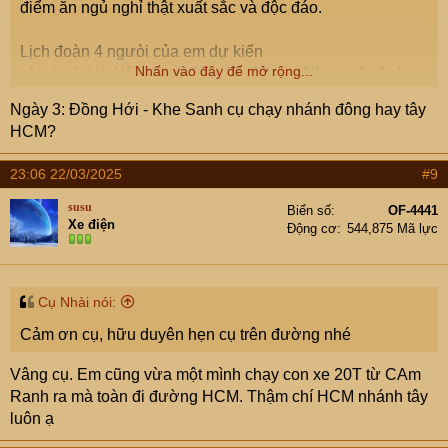
điểm ăn ngủ nghỉ thật xuất sắc và độc đáo.
Lịch đoàn 4 ngưòi của em dự kiến
Nhấn vào đây để mở rộng...
- Ngày 1: Hà Nội - Km0 Tân Kỳ - Phong Nha, xuôi đường
Hồ Chí Minh. Tối em định nghỉ ở bản Ho Rum, hữu
Ngày 3: Đồng Hới - Khe Sanh cụ chạy nhánh đông hay tây
duyên nếu có cụ nào quanh đó
HCM?
- Ngày 2: Phong Nha, thăm các khu sông chày, hang tối,
... sau đó quay về Tp Đồng Hới làm việc
23:06 22/03/2025
#9
- Ngày 3: di chuyển Đồng Hới - Khe Sanh
- Ngày 4: Khe Sanh - Kon Tum - PleiKu (khách sạn Tre
susu
Biển số
OF-4441
Xe điện
Xanh còn mở không các cụ nhỉ, lần cuối em tới Tp cũng
Động cơ
544,875 Mã lực
năm 2016)
- Ngày 5-6: Pleiku - Buôn Ma Thuột, em sẽ ở đây 2 ngày
nên các cụ có chương trình hay địa điểm nào ok không ạ
Cụ Nhài nói:
- Ngày 7: Buôn Ma Thuột - Lộc Ninh - TP.HCM
Cảm ơn cụ, hữu duyên hẹn cụ trên đường nhé
Lâu rồi mới đi một chuyến dài thế này, hôm nọ bác Việt
Vâng cụ. Em cũng vừa một mình chạy con xe 20T từ CAm
Cộng mách cho mấy nước rồi, mong các cụ mợ có gì hay
Ranh ra mà toàn đi đường HCM. Thậm chí HCM nhánh tây
chỉ thêm em với nhé.
luôn ạ
Lịch trình dự kiến