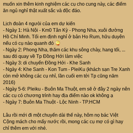
e
muốn xin thêm kinh nghiệm các cụ cho cung này, các điểm
r
ăn ngủ nghỉ thật xuất sắc và độc đáo.
Lịch đoàn 4 ngưòi của em dự kiến
- Ngày 1: Hà Nội - Km0 Tân Kỳ - Phong Nha, xuôi đường
Hồ Chí Minh. Tối em định nghỉ ở bản Ho Rum, hữu duyên
nếu có cụ nào quanh đó
- Ngày 2: Phong Nha, thăm các khu sông chày, hang tối, ...
sau đó quay về Tp Đồng Hới làm việc
- Ngày 3: di chuyển Đồng Hới - Khe Sanh
- Ngày 4: Khe Sanh - Kon Tum - PleiKu (khách sạn Tre Xanh
còn mở không các cụ nhỉ, lần cuối em tới Tp cũng năm
2016)
- Ngày 5-6: Pleiku - Buôn Ma Thuột, em sẽ ở đây 2 ngày nên
các cụ có chương trình hay địa điểm nào ok không ạ
- Ngày 7: Buôn Ma Thuột - Lộc Ninh - TP.HCM
Lâu rồi mới đi một chuyến dài thế này, hôm nọ bác Việt
Cộng mách cho mấy nước rồi, mong các cụ mợ có gì hay
chỉ thêm em với nhé.