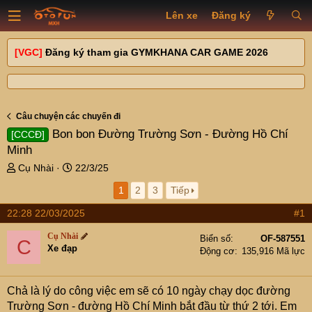
Lên xe
Đăng ký
[VGC]
Đăng ký tham gia GYMKHANA CAR GAME 2026
Câu chuyện các chuyến đi
Bon bon Đường Trường Sơn - Đường Hồ Chí
[CCCĐ]
Minh
T
N
Cụ Nhài
22/3/25
h
g
1
2
3
Tiếp
r
à
e
y
22:28 22/03/2025
#1
a
g
d
ử
Cụ Nhài
Biển số
OF-587551
C
s
i
Xe đạp
Động cơ
135,916 Mã lực
t
a
r
Chả là lý do công việc em sẽ có 10 ngày chạy dọc đường
t
Trường Sơn - đường Hồ Chí Minh bắt đầu từ thứ 2 tới. Em