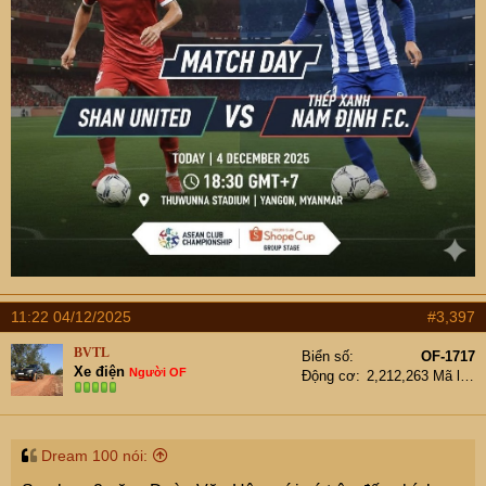
11:22 04/12/2025
#3,397
BVTL
Biển số
OF-1717
Xe điện
Người OF
Động cơ
2,212,263 Mã lực
Dream 100 nói: