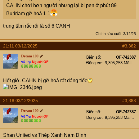
CAHN chơi hơn người nhưng lại bi pen ở phút 89
Buririam gỡ hoà 1-1
trung tâm rắc rối là số 6 CANH
Chỉnh sửa cuối:
3/12/25
21:11 03/12/2025
#3,382
Dream 100
Biển số
OF-742387
Người OF
Vũ Trụ
Động cơ
9,395,253 Mã lực
Hết giờ. CAHN bị gỡ hoà rất đáng tiếc
21:18 03/12/2025
#3,383
Dream 100
Biển số
OF-742387
Người OF
Vũ Trụ
Động cơ
9,395,253 Mã lực
Shan United vs Thép Xanh Nam Định