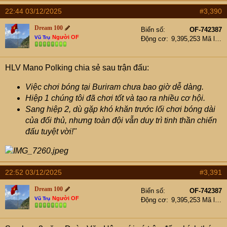
22:44 03/12/2025
#3,390
Dream 100
Biển số
OF-742387
Người OF
Vũ Trụ
Động cơ
9,395,253 Mã lực
HLV Mano Polking chia sẻ sau trận đấu:
Việc chơi bóng tại Buriram chưa bao giờ dễ dàng.
Hiệp 1 chúng tôi đã chơi tốt và tạo ra nhiều cơ hội.
Sang hiệp 2, dù gặp khó khăn trước lối chơi bóng dài
của đối thủ, nhưng toàn đội vẫn duy trì tinh thần chiến
đấu tuyệt vời!"
22:52 03/12/2025
#3,391
Dream 100
Biển số
OF-742387
Người OF
Vũ Trụ
Động cơ
9,395,253 Mã lực