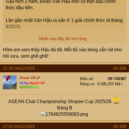
Sau hơn 2 năm, Đoàn Văn Hậu mới có trận đấu chính
thức đầu tiên.
Lần gần nhất Văn Hậu ra sân ở 1 giải chính thức là tháng
8/2023.
Nhấn vào đây để mở rộng...
Chấn thương liên miên khiến Văn Hậu chỉ có thể bắt đầu
trở lại ở các trận đấu tập và giao hữu ở tháng trước.
Hôm em xem thấy Hậu đá tốt. Mỗi tội vào bóng vẫn rát như
hồi xưa, xem ghê ghê!
12:20 04/12/2025
#3,398
Dream 100
Biển số
OF-742387
Người OF
Vũ Trụ
Động cơ
9,395,253 Mã lực
ASEAN Club Championship Shopee Cup 2025/26
-
Bảng B
17:03 04/12/2025
#3,399