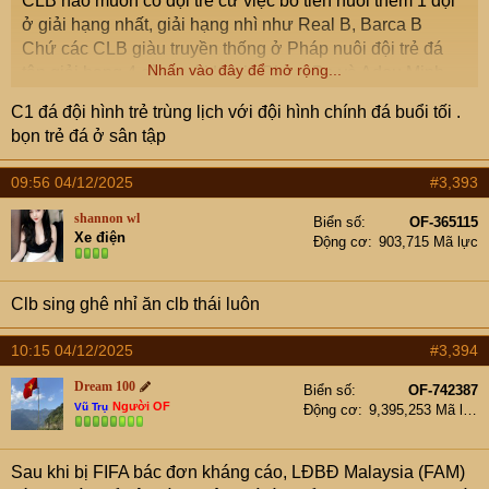
CLB nào muốn có đội trẻ cứ việc bỏ tiền nuôi thêm 1 đội
ở giải hạng nhất, giải hạng nhì như Real B, Barca B
Chứ các CLB giàu truyền thống ở Pháp nuôi đội trẻ đá
Nhấn vào đây để mở rộng...
tận giải hạng 4 cùng với Kevin Phạm Ba và Adou Minh
cơ
C1 đá đội hình trẻ trùng lịch với đội hình chính đá buổi tối .
bọn trẻ đá ở sân tập
09:56 04/12/2025
#3,393
shannon wl
Biển số
OF-365115
Xe điện
Động cơ
903,715 Mã lực
Clb sing ghê nhỉ ăn clb thái luôn
10:15 04/12/2025
#3,394
Dream 100
Biển số
OF-742387
Người OF
Vũ Trụ
Động cơ
9,395,253 Mã lực
Sau khi bị FIFA bác đơn kháng cáo, LĐBĐ Malaysia (FAM)