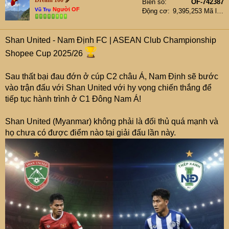
Dream 100
Biển số
OF-742387
Người OF
Vũ Trụ
Động cơ
9,395,253 Mã lực
Shan United - Nam Định FC | ASEAN Club Championship
Shopee Cup 2025/26
Sau thất bại đau đớn ở cúp C2 châu Á, Nam Định sẽ bước
vào trận đấu với Shan United với hy vọng chiến thắng để
tiếp tục hành trình ở C1 Đông Nam Á!
Shan United (Myanmar) không phải là đối thủ quá mạnh và
họ chưa có được điểm nào tại giải đấu lần này.