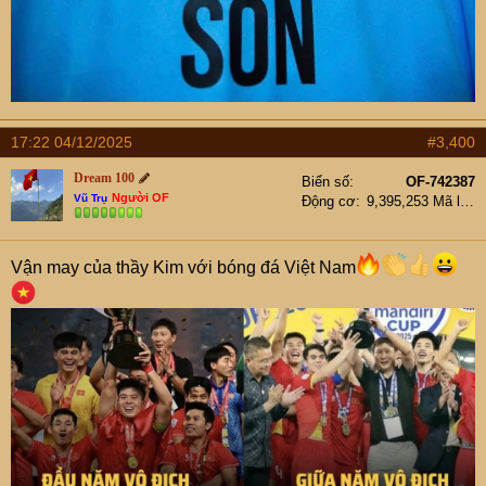
17:22 04/12/2025
#3,400
Dream 100
Biển số
OF-742387
Người OF
Vũ Trụ
Động cơ
9,395,253 Mã lực
Vận may của thầy Kim với bóng đá Việt Nam