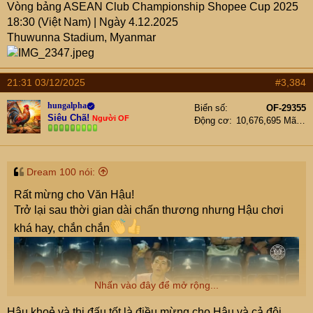
Vòng bảng ASEAN Club Championship Shopee Cup 2025
18:30 (Việt Nam) | Ngày 4.12.2025
Thuwunna Stadium, Myanmar
21:31 03/12/2025
#3,384
hungalpha
Biển số
OF-29355
Siêu Chã!
Người OF
Động cơ
10,676,695 Mã lực
Dream 100 nói:
Rất mừng cho Văn Hậu!
Trở lại sau thời gian dài chấn thương nhưng Hậu chơi
khá hay, chắn chắn
Nhấn vào đây để mở rộng...
Hậu khoẻ và thi đấu tốt là điều mừng cho Hậu và cả đội