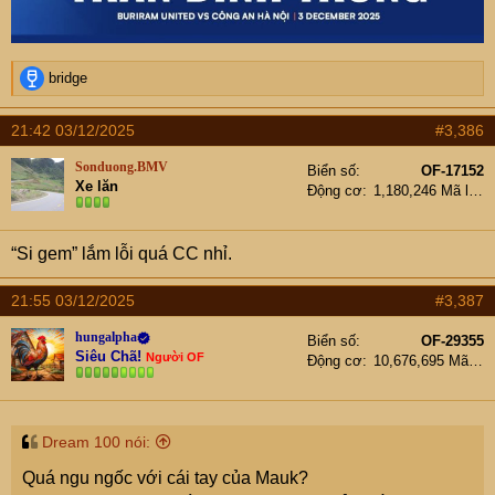
R
bridge
e
a
21:42 03/12/2025
#3,386
c
t
Sonduong.BMV
Biển số
OF-17152
i
Xe lăn
Động cơ
1,180,246 Mã lực
o
n
s
“Si gem” lắm lỗi quá CC nhỉ.
:
21:55 03/12/2025
#3,387
hungalpha
Biển số
OF-29355
Siêu Chã!
Người OF
Động cơ
10,676,695 Mã lực
Dream 100 nói:
Quá ngu ngốc với cái tay của Mauk?