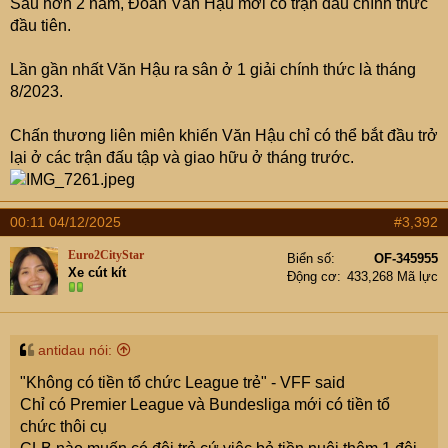
Sau hơn 2 năm, Đoàn Văn Hậu mới có trận đấu chính thức
đầu tiên.
Lần gần nhất Văn Hậu ra sân ở 1 giải chính thức là tháng
8/2023.
Chấn thương liên miên khiến Văn Hậu chỉ có thể bắt đầu trở
lại ở các trận đấu tập và giao hữu ở tháng trước.
00:11 04/12/2025
#3,392
Euro2CityStar
Biển số
OF-345955
Xe cút kít
Động cơ
433,268 Mã lực
antidau nói:
"Không có tiền tổ chức League trẻ" - VFF said
Chỉ có Premier League và Bundesliga mới có tiền tổ
chức thôi cụ