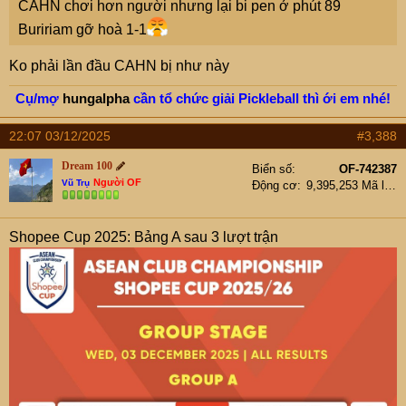
CAHN chơi hơn người nhưng lại bi pen ở phút 89
Buririam gỡ hoà 1-1
Ko phải lần đầu CAHN bị như này
Cụ/mợ
hungalpha
cần tổ chức giải Pickleball thì ới em nhé!
22:07 03/12/2025
#3,388
Dream 100
Biển số
OF-742387
Người OF
Vũ Trụ
Động cơ
9,395,253 Mã lực
Shopee Cup 2025: Bảng A sau 3 lượt trận