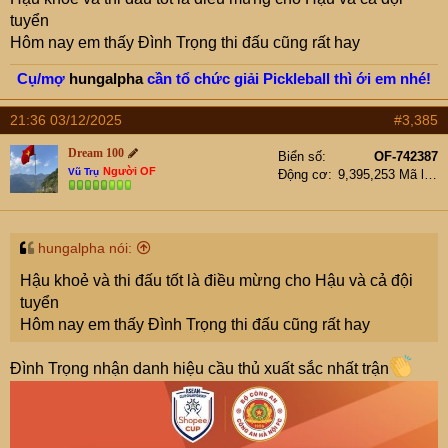
tuyển
Hôm nay em thấy Đình Trọng thi đấu cũng rất hay
Cụ/mợ
hungalpha
cần tổ chức giải Pickleball thì ới em nhé!
21:36 03/12/2025
#3,385
Dream 100
Biển số
OF-742387
Người OF
Vũ Trụ
Động cơ
9,395,253 Mã lực
hungalpha nói:
Hậu khoẻ và thi đấu tốt là điều mừng cho Hậu và cả đội
tuyển
Hôm nay em thấy Đình Trọng thi đấu cũng rất hay
Đình Trọng nhận danh hiệu cầu thủ xuất sắc nhất trận