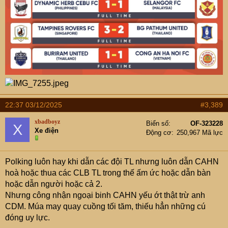
22:37 03/12/2025
#3,389
xbadboyz
Biển số
OF-323228
X
Xe điện
Động cơ
250,967 Mã lực
Polking luôn hay khi dẫn các đội TL nhưng luôn dẫn CAHN
hoà hoặc thua các CLB TL trong thế ấm ức hoặc dẫn bàn
hoặc dẫn người hoặc cả 2.
Nhưng công nhận ngoại binh CAHN yếu ớt thật trừ anh
CDM. Múa may quay cuồng tối tăm, thiếu hẳn những cú
đóng uy lực.