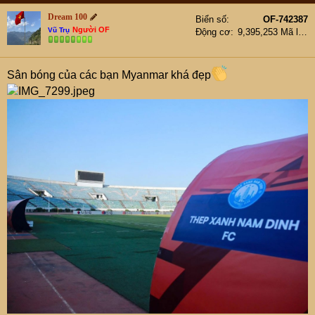
Dream 100
Biển số
OF-742387
Người OF
Vũ Trụ
Động cơ
9,395,253 Mã lực
Sân bóng của các bạn Myanmar khá đẹp