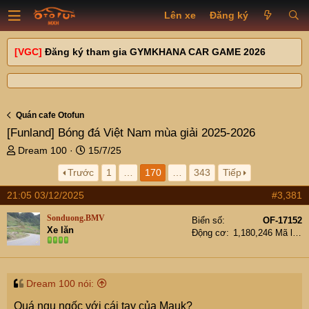
Lên xe
Đăng ký
[VGC]
Đăng ký tham gia GYMKHANA CAR GAME 2026
Quán cafe Otofun
[Funland]
Bóng đá Việt Nam mùa giải 2025-2026
T
N
Dream 100
15/7/25
h
g
Trước
1
…
170
…
343
Tiếp
r
à
e
y
21:05 03/12/2025
#3,381
a
g
d
ử
Sonduong.BMV
Biển số
OF-17152
s
i
Xe lăn
Động cơ
1,180,246 Mã lực
t
a
r
t
Dream 100 nói:
e
Quá ngu ngốc với cái tay của Mauk?
r