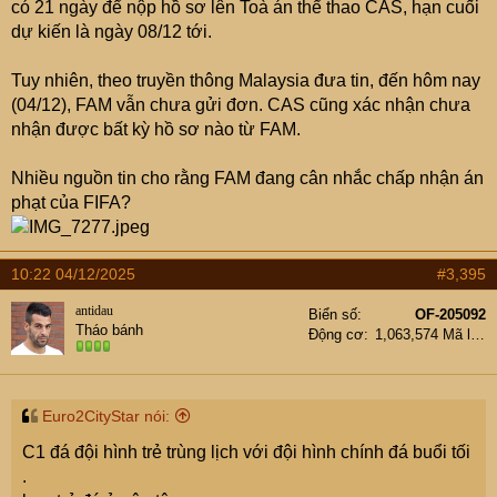
có 21 ngày để nộp hồ sơ lên Toà án thể thao CAS, hạn cuối
dự kiến là ngày 08/12 tới.
Tuy nhiên, theo truyền thông Malaysia đưa tin, đến hôm nay
(04/12), FAM vẫn chưa gửi đơn. CAS cũng xác nhận chưa
nhận được bất kỳ hồ sơ nào từ FAM.
Nhiều nguồn tin cho rằng FAM đang cân nhắc chấp nhận án
phạt của FIFA?
10:22 04/12/2025
#3,395
antidau
Biển số
OF-205092
Tháo bánh
Động cơ
1,063,574 Mã lực
Euro2CityStar nói:
C1 đá đội hình trẻ trùng lịch với đội hình chính đá buổi tối
.