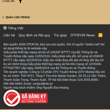
Facebook
Chia sẻ:
Quán cafe Otofun
Tiếng Việt
Liên hệ
Quy định và Nội quy
Trợ giúp
OTOFUN News
R
S
S
Bản quyền 2006 OTOFUN, bảo lưu mọi quyền. Ghi rõ nguồn "otofun.net" khi
sử dụng thông tin từ website này.
Giấy phép thiết lập mạng xã hội số 245/GP-BTTTT của Bộ Thông tin và
Truyền thông cấp ngày 13/05/2016; Giấy phép sửa đổi, bổ sung số 459/GP-
BTTTT cấp ngày 28/10/2019; Giấy xác nhận thay đổi địa chỉ thay đổi địa chỉ
trụ sở chính trong Giấy phép thiết lập mạng xã hội trên mạng số 137/GXN-
PTTH&TTĐT cấp ngày 28/06/2024 của Bộ Thông tin và Truyền thông.
Tên doanh nghiệp: Công ty Cổ phần OTV Truyền thông (OTV Media) Địa chỉ
trụ sở chính: T05-VP21, Tầng 5 Tòa nhà Stellar Garden, Số 35 Lê Văn Thiêm,
Thanh Xuân Trung, Thanh Xuân, TP Hà Nội Điện thoại: 024.3555.8066 -
096.494.6066; Email: contact@otv.vn
Người chịu trách nhiệm: Ông Nguyễn Đại Hoàng.