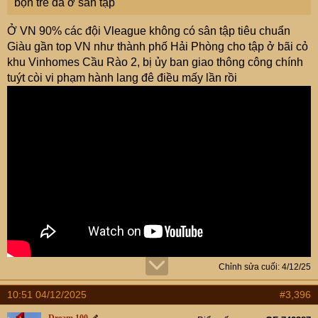
bọn trẻ đá ở sân tập
Ở VN 90% các đội Vleague không có sân tập tiêu chuẩn
Giàu gần top VN như thành phố Hải Phòng cho tập ở bãi cỏ
khu Vinhomes Cầu Rào 2, bị ủy ban giao thông công chính
tuýt còi vi phạm hành lang đê điều mấy lần rồi
Chỉnh sửa cuối:
4/12/25
10:51 04/12/2025
#3,396