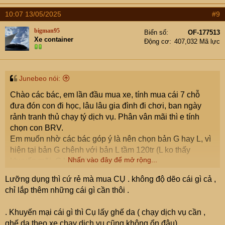
10:07 13/05/2025
#9
bigman95
Biển số
OF-177513
Xe container
Động cơ
407,032 Mã lực
Junebeo nói:
Chào các bác, em lần đầu mua xe, tính mua cái 7 chỗ
đưa đón con đi học, lâu lâu gia đình đi chơi, ban ngày
rảnh tranh thủ chạy tý dịch vụ. Phân vân mãi thì e tính
chọn con BRV.
Em muốn nhờ các bác góp ý là nên chọn bản G hay L, vì
hiện tại bản G chênh với bản L tầm 120tr (L ko thấy
Nhấn vào đây để mở rộng...
khuyến mãi, G km 50% trước bạ).
Lưỡng dụng thì cứ rẻ mà mua CỤ . không độ dẽo cái gì cả ,
Nếu lấy G thì e tính độ thêm mấy cái như ghế da, cảm
chỉ lắp thêm những cái gì cần thôi .
biến va chạm, áp suất lốp, camera hành trình trước
sau...đâu đó tầm 25-30tr. Và nếu độ vậy thì có ảnh hưởng
. Khuyến mại cái gì thì Cụ lấy ghế da ( chạy dịch vụ cần ,
đến bảo hành không?
ghế da theo xe chạy dịch vụ cũng không ổn đâu)