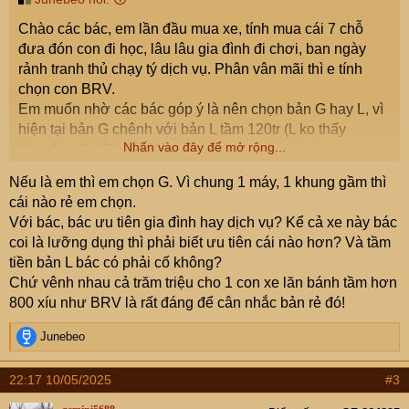
Chào các bác, em lần đầu mua xe, tính mua cái 7 chỗ
đưa đón con đi học, lâu lâu gia đình đi chơi, ban ngày
rảnh tranh thủ chạy tý dịch vụ. Phân vân mãi thì e tính
chọn con BRV.
Em muốn nhờ các bác góp ý là nên chọn bản G hay L, vì
hiện tại bản G chênh với bản L tầm 120tr (L ko thấy
Nhấn vào đây để mở rộng...
khuyến mãi, G km 50% trước bạ).
Nếu là em thì em chọn G. Vì chung 1 máy, 1 khung gầm thì
Nếu lấy G thì e tính độ thêm mấy cái như ghế da, cảm
cái nào rẻ em chọn.
biến va chạm, áp suất lốp, camera hành trình trước
Với bác, bác ưu tiên gia đình hay dịch vụ? Kể cả xe này bác
sau...đâu đó tầm 25-30tr. Và nếu độ vậy thì có ảnh hưởng
coi là lưỡng dụng thì phải biết ưu tiên cái nào hơn? Và tầm
đến bảo hành không?
tiền bản L bác có phải cố không?
Chứ vênh nhau cả trăm triệu cho 1 con xe lăn bánh tầm hơn
Hoặc nếu lấy bản L thì đợi khuyến mãi nhưng cũng phải
800 xíu như BRV là rất đáng để cân nhắc bản rẻ đó!
độ vài thứ tầm trên dưới 10tr.
R
Junebeo
Nhờ các bác góp ý chứ em phân vân quá ạ.
e
a
22:17 10/05/2025
#3
c
t