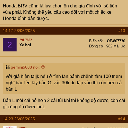
s
Honda BRV cũng là lựa chọn ổn cho gia đình với số tiền
:
vừa phải. Không thể yêu cầu cao đối với một chiếc xe
Honda bình dân được.
14:17 26/06/2025
#13
29L7822
Biển số
OF-867736
2
Xe hơi
Động cơ
982 Mã lực
gemini5688 nói:
với giá hiện taijk nếu ở tỉnh lăn bánh chênh tầm 100 tr em
nghĩ bác lên lấy bản G. vác 30tr đi đập vào thì còn hơn cả
bản L
Bản L mỗi cái nó hơn 2 cái túi khí thì không độ được, còn cái
gì cũng độ được hết.
14:23 26/06/2025
#14