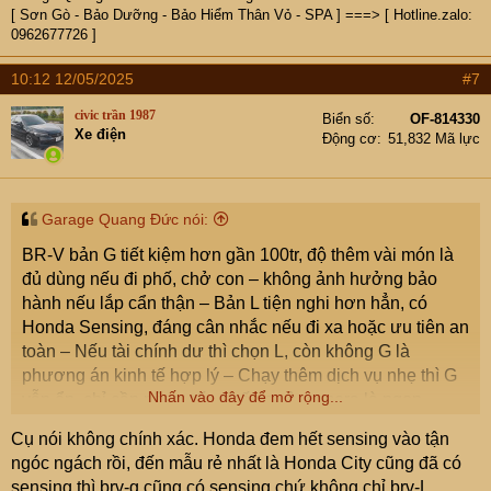
Nhờ các bác góp ý chứ em phân vân quá ạ.
[ Sơn Gò - Bảo Dưỡng - Bảo Hiểm Thân Vỏ - SPA ] ===> [ Hotline.zalo:
0962677726 ]
10:12 12/05/2025
#7
civic trần 1987
Biển số
OF-814330
Xe điện
Động cơ
51,832 Mã lực
Garage Quang Đức nói:
BR-V bản G tiết kiệm hơn gần 100tr, độ thêm vài món là
đủ dùng nếu đi phố, chở con – không ảnh hưởng bảo
hành nếu lắp cẩn thận – Bản L tiện nghi hơn hẳn, có
Honda Sensing, đáng cân nhắc nếu đi xa hoặc ưu tiên an
toàn – Nếu tài chính dư thì chọn L, còn không G là
phương án kinh tế hợp lý – Chạy thêm dịch vụ nhẹ thì G
Nhấn vào đây để mở rộng...
vẫn ổn, chỉ cần nâng cấp ghế da và camera là ngon.
Cụ nói không chính xác. Honda đem hết sensing vào tận
ngóc ngách rồi, đến mẫu rẻ nhất là Honda City cũng đã có
sensing thì brv-g cũng có sensing chứ không chỉ brv-L.