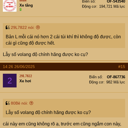
80Bê
Biển số
OF-543540
Xe tăng
Động cơ
194,721 Mã lực
29L7822 nói:
Bản L mỗi cái nó hơn 2 cái túi khí thì không độ được, còn
cái gì cũng độ được hết.
Lẫy số volang độ chính hãng được ko cụ?
14:26 26/06/2025
#15
29L7822
Biển số
OF-867736
2
Xe hơi
Động cơ
982 Mã lực
80Bê nói:
Lẫy số volang độ chính hãng được ko cụ?
cái này em cũng không rõ ạ, trước em cũng ngắm con này,