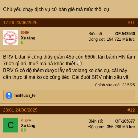
s
Chủ yếu chạy dịch vụ cứ bản giẻ mà múc thôi cụ
:
17:26 23/06/2025
#11
80Bê
Biển số
OF-543540
Xe tăng
Động cơ
194,721 Mã lực
BRV L đại lý cũng thấy giảm 45tr còn 660tr, lăn bánh HN tầm
760tr gì đó, thuế má hà khắc thiệt
BRV G có độ thêm được lẫy số volang ko các cụ, cái này
cần thực tế mà ko có cũng tiếc. Cái đuôi BRV nhìn xấu vãi
Chỉnh sửa cuối:
23/6/25
R
minhtuan_te
e
a
23:01 24/06/2025
#12
c
t
cugieo
Biển số
OF-165677
C
i
Xe tăng
Động cơ
356,286 Mã lực
o
n