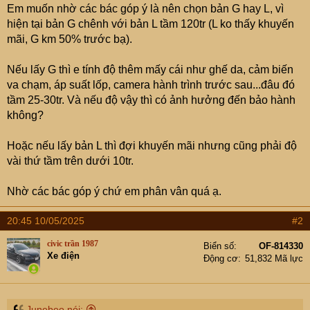
Em muốn nhờ các bác góp ý là nên chọn bản G hay L, vì
hiện tại bản G chênh với bản L tầm 120tr (L ko thấy khuyến
mãi, G km 50% trước bạ).
Nếu lấy G thì e tính độ thêm mấy cái như ghế da, cảm biến
va chạm, áp suất lốp, camera hành trình trước sau...đâu đó
tầm 25-30tr. Và nếu độ vậy thì có ảnh hưởng đến bảo hành
không?
Hoặc nếu lấy bản L thì đợi khuyến mãi nhưng cũng phải độ
vài thứ tầm trên dưới 10tr.
Nhờ các bác góp ý chứ em phân vân quá ạ.
20:45 10/05/2025
#2
civic trần 1987
Biển số
OF-814330
Xe điện
Động cơ
51,832 Mã lực
Junebeo nói: