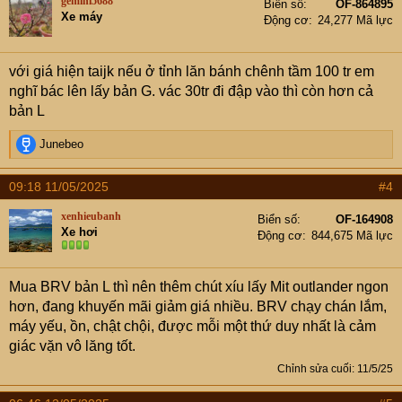
gemini5688
Biển số
OF-864895
i
Xe máy
Động cơ
24,277 Mã lực
o
n
s
với giá hiện taijk nếu ở tỉnh lăn bánh chênh tầm 100 tr em
:
nghĩ bác lên lấy bản G. vác 30tr đi đập vào thì còn hơn cả
bản L
R
Junebeo
e
a
09:18 11/05/2025
#4
c
t
xenhieubanh
Biển số
OF-164908
i
Xe hơi
Động cơ
844,675 Mã lực
o
n
s
Mua BRV bản L thì nên thêm chút xíu lấy Mit outlander ngon
:
hơn, đang khuyến mãi giảm giá nhiều. BRV chạy chán lắm,
máy yếu, ồn, chật chội, được mỗi một thứ duy nhất là cảm
giác vặn vô lăng tốt.
Chỉnh sửa cuối:
11/5/25