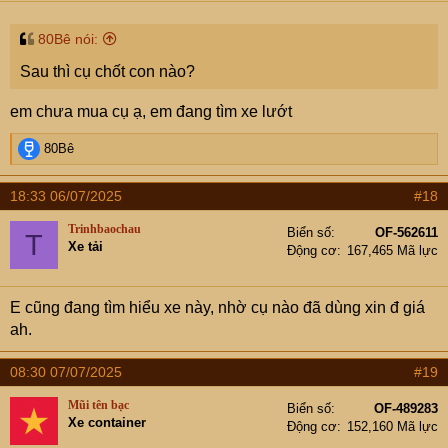
80Bê nói:
Sau thì cụ chốt con nào?
em chưa mua cụ ạ, em đang tìm xe lướt
R
80Bê
e
a
18:33 06/07/2025
#18
c
t
Trinhbaochau
Biển số
OF-562611
T
i
Xe tải
Động cơ
167,465 Mã lực
o
n
s
E cũng đang tìm hiểu xe này, nhờ cụ nào đã dùng xin đ giá
:
ah.
08:30 07/07/2025
#19
Mũi tên bạc
Biển số
OF-489283
Xe container
Động cơ
152,160 Mã lực