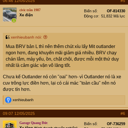
06:46 12/05/2025
#5
civic trần 1987
Biển số
OF-814330
Xe điện
Động cơ
51,832 Mã lực
xenhieubanh nói:
Mua BRV bản L thì nên thêm chút xíu lấy Mit outlander
ngon hơn, đang khuyến mãi giảm giá nhiều. BRV chạy
chán lắm, máy yếu, ồn, chật chội, được mỗi một thứ duy
nhất là cảm giác vặn vô lăng tốt.
Chưa kể Outlander nó còn "oai" hơn- vì Outlander nó là xe
cuv trông lực điền hơn, lại có cái mác "toàn cầu" nên nó
được tín hơn.
R
xenhieubanh
e
a
09:07 12/05/2025
#6
c
t
Garage Quang Đức
Biển số
OF-736259
i
Xe tăng