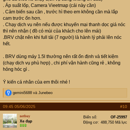
. Áp suất lốp, Camera Vieetmap (cái này cần)
Hoặc nếu lấy bản L thì đợi khuyến mãi nhưng cũng phải
. Cảm biến sau cần , trước hì theo em không cần mà lắp
độ vài thứ tầm trên dưới 10tr.
cam trước ổn hơn.
. Chạy dịch vụ nên nếu được khuyến mại thanh dọc giá nóc
Nhờ các bác góp ý chứ em phân vân quá ạ.
thì nên nhận ( đồ có mùi của khách cho lên mái)
.BRV chật nên khi full tải (7 người) là hành lý phải lên nóc
hết.
. BRV dùng máy 1.5l thường nên rất ổn định và tiết kiệm
(chạy dịch vụ phù hợp) , chi phí vận hành cũng rẻ , không
hỏng hóc gì .
Ý kiến cá nhân của em thôi nhé !
R
gemini5688
và
Junebeo
e
a
09:45 05/06/2025
#10
c
t
netbuy
Biển số
OF-25997
i
Xe đạp
Động cơ
488,750 Mã lực
o
n