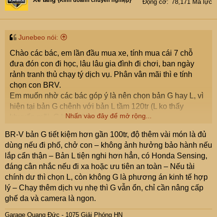
{Kinh doanh chuyên nghiệp}
Động cơ
78,171 Mã lực
o
n
s
:
Junebeo nói:
Chào các bác, em lần đầu mua xe, tính mua cái 7 chỗ
đưa đón con đi học, lâu lâu gia đình đi chơi, ban ngày
rảnh tranh thủ chạy tý dịch vụ. Phân vân mãi thì e tính
chọn con BRV.
Em muốn nhờ các bác góp ý là nên chọn bản G hay L, vì
hiện tại bản G chênh với bản L tầm 120tr (L ko thấy
Nhấn vào đây để mở rộng...
khuyến mãi, G km 50% trước bạ).
BR-V bản G tiết kiệm hơn gần 100tr, độ thêm vài món là đủ
Nếu lấy G thì e tính độ thêm mấy cái như ghế da, cảm
dùng nếu đi phố, chở con – không ảnh hưởng bảo hành nếu
biến va chạm, áp suất lốp, camera hành trình trước
lắp cẩn thận – Bản L tiện nghi hơn hẳn, có Honda Sensing,
sau...đâu đó tầm 25-30tr. Và nếu độ vậy thì có ảnh hưởng
đáng cân nhắc nếu đi xa hoặc ưu tiên an toàn – Nếu tài
đến bảo hành không?
chính dư thì chọn L, còn không G là phương án kinh tế hợp
lý – Chạy thêm dịch vụ nhẹ thì G vẫn ổn, chỉ cần nâng cấp
Hoặc nếu lấy bản L thì đợi khuyến mãi nhưng cũng phải
ghế da và camera là ngon.
độ vài thứ tầm trên dưới 10tr.
Garage Quang Đức - 1075 Giải Phóng HN