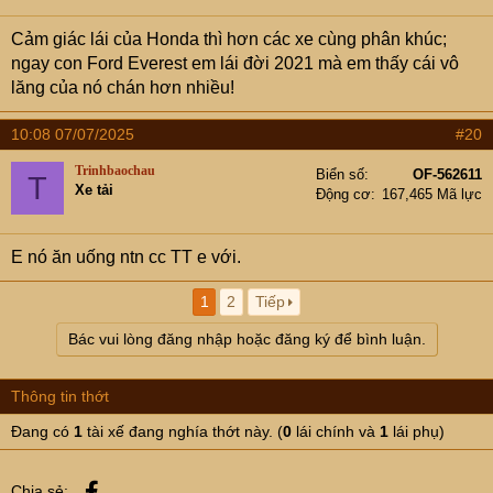
Cảm giác lái của Honda thì hơn các xe cùng phân khúc;
ngay con Ford Everest em lái đời 2021 mà em thấy cái vô
lăng của nó chán hơn nhiều!
10:08 07/07/2025
#20
Trinhbaochau
Biển số
OF-562611
T
Xe tải
Động cơ
167,465 Mã lực
E nó ăn uống ntn cc TT e với.
1
2
Tiếp
Bác vui lòng đăng nhập hoặc đăng ký để bình luận.
Thông tin thớt
Đang có
1
tài xế đang nghía thớt này. (
0
lái chính và
1
lái phụ)
Facebook
Chia sẻ: