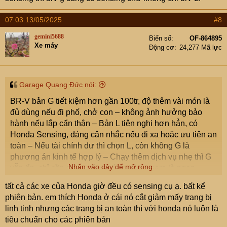
07:03 13/05/2025
#8
gemini5688
Biển số
OF-864895
Xe máy
Động cơ
24,277 Mã lực
Garage Quang Đức nói:
BR-V bản G tiết kiệm hơn gần 100tr, độ thêm vài món là
đủ dùng nếu đi phố, chở con – không ảnh hưởng bảo
hành nếu lắp cẩn thận – Bản L tiện nghi hơn hẳn, có
Honda Sensing, đáng cân nhắc nếu đi xa hoặc ưu tiên an
toàn – Nếu tài chính dư thì chọn L, còn không G là
phương án kinh tế hợp lý – Chạy thêm dịch vụ nhẹ thì G
Nhấn vào đây để mở rộng...
vẫn ổn, chỉ cần nâng cấp ghế da và camera là ngon.
tất cả các xe của Honda giờ đều có sensing cụ ạ. bất kể
phiên bản. em thích Honda ở cái nó cắt giảm mấy trang bị
linh tinh nhưng các trang bị an toàn thì với honda nó luôn là
tiêu chuẩn cho các phiên bản