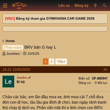
Lên xe
Đăng ký
[VGC]
Đăng ký tham gia GYMKHANA CAR GAME 2026
Honda
BRV bản G hay L
[Thảo luận]
T
N
Junebeo
10/5/25
h
g
1
2
Tiếp
r
à
e
y
18:21 10/05/2025
#1
a
g
d
ử
Junebeo
Biển số
OF-880947
s
i
Đi bộ
Động cơ
0 Mã lực
t
a
r
Chào các bác, em lần đầu mua xe, tính mua cái 7 chỗ đưa
t
đón con đi học, lâu lâu gia đình đi chơi, ban ngày rảnh tranh
e
thủ chạy tý dịch vụ. Phân vân mãi thì e tính chọn con BRV.
r