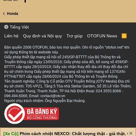
Honda
Tiếng Việt
Liên hệ
Quy định và Nội quy
Trợ giúp
OTOFUN News
R
S
S
Bản quyền 2006 OTOFUN, bảo lưu mọi quyền. Ghi rõ nguồn "otofun.net" khi
sử dụng thông tin từ website này.
Giấy phép thiết lập mạng xã hội số 245/GP-BTTTT của Bộ Thông tin và
Truyền thông cấp ngày 13/05/2016; Giấy phép sửa đổi, bổ sung số 459/GP-
BTTTT cấp ngày 28/10/2019; Giấy xác nhận thay đổi địa chỉ thay đổi địa chỉ
trụ sở chính trong Giấy phép thiết lập mạng xã hội trên mạng số 137/GXN-
PTTH&TTĐT cấp ngày 28/06/2024 của Bộ Thông tin và Truyền thông.
Tên doanh nghiệp: Công ty Cổ phần OTV Truyền thông (OTV Media) Địa chỉ
trụ sở chính: T05-VP21, Tầng 5 Tòa nhà Stellar Garden, Số 35 Lê Văn Thiêm,
Thanh Xuân Trung, Thanh Xuân, TP Hà Nội Điện thoại: 024.3555.8066 -
096.494.6066; Email: contact@otv.vn
Người chịu trách nhiệm: Ông Nguyễn Đại Hoàng.
[Xe Cộ]
Phim cách nhiệt NEXCO: Chất lượng thật - giá thật. Giá 