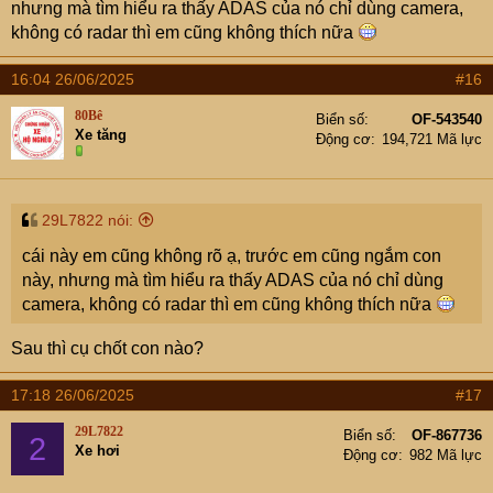
nhưng mà tìm hiểu ra thấy ADAS của nó chỉ dùng camera,
không có radar thì em cũng không thích nữa
16:04 26/06/2025
#16
80Bê
Biển số
OF-543540
Xe tăng
Động cơ
194,721 Mã lực
29L7822 nói:
cái này em cũng không rõ ạ, trước em cũng ngắm con
này, nhưng mà tìm hiểu ra thấy ADAS của nó chỉ dùng
camera, không có radar thì em cũng không thích nữa
Sau thì cụ chốt con nào?
17:18 26/06/2025
#17
29L7822
Biển số
OF-867736
2
Xe hơi
Động cơ
982 Mã lực