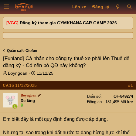
Lên xe
Đăng ký
[VGC]
Đăng ký tham gia GYMKHANA CAR GAME 2026
Quán cafe Otofun
[Funland]
Cá nhân cho công ty thuê xe phải lên Thuế để
đăng ký - Có nên bỏ QĐ này không?
T
N
Boyngoan
11/12/25
h
g
r
à
09:16 11/12/2025
#1
e
y
Boyngoan
a
g
Biển số
OF-849274
Xe tăng
d
ử
Động cơ
181,495 Mã lực
s
i
t
Em biết đây là một quy định đang được áp dụng.
a
r
t
Nhưng tại sao trong khi đất nước ta đang hừng hực khí thế