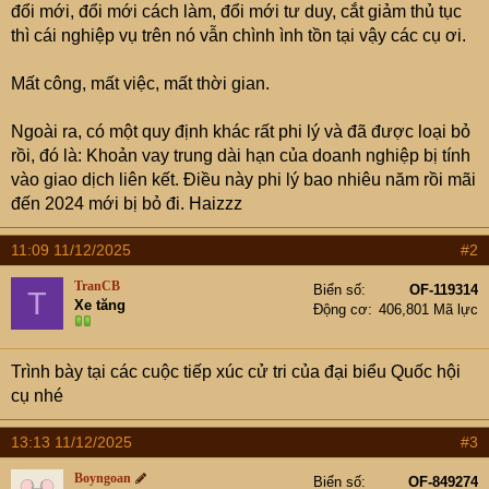
e
đổi mới, đổi mới cách làm, đổi mới tư duy, cắt giảm thủ tục
r
thì cái nghiệp vụ trên nó vẫn chình ình tồn tại vậy các cụ ơi.
Mất công, mất việc, mất thời gian.
Ngoài ra, có một quy định khác rất phi lý và đã được loại bỏ
rồi, đó là: Khoản vay trung dài hạn của doanh nghiệp bị tính
vào giao dịch liên kết. Điều này phi lý bao nhiêu năm rồi mãi
đến 2024 mới bị bỏ đi. Haizzz
11:09 11/12/2025
#2
TranCB
Biển số
OF-119314
T
Xe tăng
Động cơ
406,801 Mã lực
Trình bày tại các cuộc tiếp xúc cử tri của đại biểu Quốc hội
cụ nhé
13:13 11/12/2025
#3
Boyngoan
Biển số
OF-849274