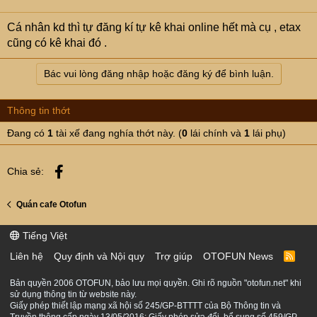
Cá nhân kd thì tự đăng kí tự kê khai online hết mà cụ , etax
cũng có kê khai đó .
Bác vui lòng đăng nhập hoặc đăng ký để bình luận.
Thông tin thớt
Đang có
1
tài xế đang nghía thớt này. (
0
lái chính và
1
lái phụ)
Facebook
Chia sẻ:
Quán cafe Otofun
Tiếng Việt
Liên hệ
Quy định và Nội quy
Trợ giúp
OTOFUN News
R
S
S
Bản quyền 2006 OTOFUN, bảo lưu mọi quyền. Ghi rõ nguồn "otofun.net" khi
sử dụng thông tin từ website này.
Giấy phép thiết lập mạng xã hội số 245/GP-BTTTT của Bộ Thông tin và