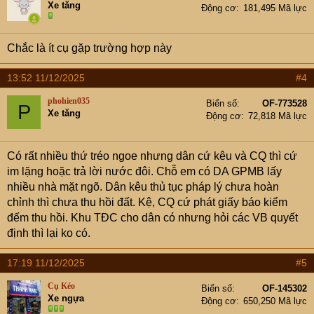
Xe tăng
Động cơ
181,495 Mã lực
Chắc là ít cụ gặp trường hợp này
13:52 11/12/2025
#4
phohien035
Biển số
OF-773528
P
Xe tăng
Động cơ
72,818 Mã lực
Có rất nhiều thứ tréo ngoe nhưng dân cứ kêu và CQ thì cứ
im lặng hoặc trả lời nước đôi. Chỗ em có DA GPMB lấy
nhiều nhà mặt ngõ. Dân kêu thủ tục pháp lý chưa hoàn
chỉnh thì chưa thu hồi đất. Kệ, CQ cứ phát giấy báo kiểm
đếm thu hồi. Khu TĐC cho dân có nhưng hỏi các VB quyết
định thì lại ko có.
17:19 11/12/2025
#5
Cụ Kéo
Biển số
OF-145302
Xe ngựa
Động cơ
650,250 Mã lực