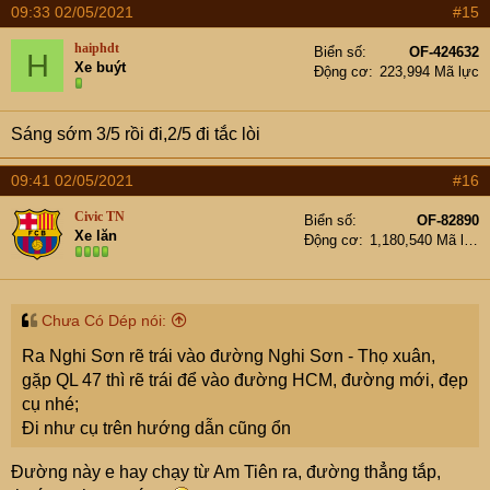
09:33 02/05/2021
#15
haiphdt
Biển số
OF-424632
H
Xe buýt
Động cơ
223,994 Mã lực
Sáng sớm 3/5 rồi đi,2/5 đi tắc lòi
09:41 02/05/2021
#16
Civic TN
Biển số
OF-82890
Xe lăn
Động cơ
1,180,540 Mã lực
Chưa Có Dép nói:
Ra Nghi Sơn rẽ trái vào đường Nghi Sơn - Thọ xuân,
gặp QL 47 thì rẽ trái để vào đường HCM, đường mới, đẹp
cụ nhé;
Đi như cụ trên hướng dẫn cũng ổn
Đường này e hay chạy từ Am Tiên ra, đường thẳng tắp,