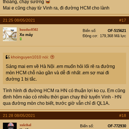
thoáng, chạy sướng
Mai e cũng chạy từ Vinh ra, đi đường HCM cho lành
21:25 08/05/2021
#17
huuduc0502
Biển số
OF-515621
Xe máy
Động cơ
179,368 Mã lực
khoinguyen1010 nói:
Sáng mai em về Hà Nội .em muốn hỏi lối rẽ ra đường
mòn HCM chỗ nào gần và dễ đi nhất .em sợ mai đi
đường 1 bị tắc.
Tình hình đi đường HCM ra HN có thuận lợi ko cụ. Em cũng
định hôm nào có nhiều thời gian chạy thử tuyến Vinh - HN
qua đường mòn cho biết, trước giờ vẫn chỉ đi QL1A.
21:28 08/05/2021
#18
xukthal
Biển số
OF-772930