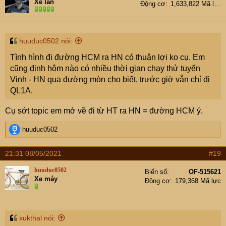
Xe lăn
Động cơ
1,633,822 Mã lực
huuduc0502 nói:
Tình hình đi đường HCM ra HN có thuận lợi ko cụ. Em
cũng định hôm nào có nhiều thời gian chạy thử tuyến
Vinh - HN qua đường mòn cho biết, trước giờ vẫn chỉ đi
QL1A.
Cụ sớt topic em mở về đi từ HT ra HN = đường HCM ý.
R
huuduc0502
e
a
21:31 08/05/2021
#19
c
t
huuduc0502
Biển số
OF-515621
i
Xe máy
Động cơ
179,368 Mã lực
o
n
s
:
xukthal nói: