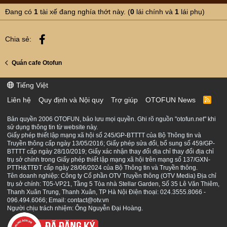
Đang có
1
tài xế đang nghía thớt này. (
0
lái chính và
1
lái phụ)
Facebook
Chia sẻ:
Quán cafe Otofun
Tiếng Việt
Liên hệ
Quy định và Nội quy
Trợ giúp
OTOFUN News
R
S
S
Bản quyền 2006 OTOFUN, bảo lưu mọi quyền. Ghi rõ nguồn "otofun.net" khi
sử dụng thông tin từ website này.
Giấy phép thiết lập mạng xã hội số 245/GP-BTTTT của Bộ Thông tin và
Truyền thông cấp ngày 13/05/2016; Giấy phép sửa đổi, bổ sung số 459/GP-
BTTTT cấp ngày 28/10/2019; Giấy xác nhận thay đổi địa chỉ thay đổi địa chỉ
trụ sở chính trong Giấy phép thiết lập mạng xã hội trên mạng số 137/GXN-
PTTH&TTĐT cấp ngày 28/06/2024 của Bộ Thông tin và Truyền thông.
Tên doanh nghiệp: Công ty Cổ phần OTV Truyền thông (OTV Media) Địa chỉ
trụ sở chính: T05-VP21, Tầng 5 Tòa nhà Stellar Garden, Số 35 Lê Văn Thiêm,
Thanh Xuân Trung, Thanh Xuân, TP Hà Nội Điện thoại: 024.3555.8066 -
096.494.6066; Email: contact@otv.vn
Người chịu trách nhiệm: Ông Nguyễn Đại Hoàng.