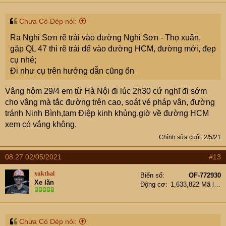
Chưa Có Dép nói:
Ra Nghi Sơn rẽ trái vào đường Nghi Sơn - Thọ xuân,
gặp QL 47 thì rẽ trái để vào đường HCM, đường mới, đẹp
cụ nhé;
Đi như cụ trên hướng dẫn cũng ổn
Vâng hôm 29/4 em từ Hà Nội đi lúc 2h30 cứ nghĩ đi sớm
cho vâng mà tắc đường trên cao, soát vé pháp vân, đường
tránh Ninh Bình,tam Điệp kinh khủng.giờ về đường HCM
xem có vắng không.
Chỉnh sửa cuối:
2/5/21
08:27 02/05/2021
#13
xukthal
Biển số
OF-772930
Xe lăn
Động cơ
1,633,822 Mã lực
Chưa Có Dép nói: