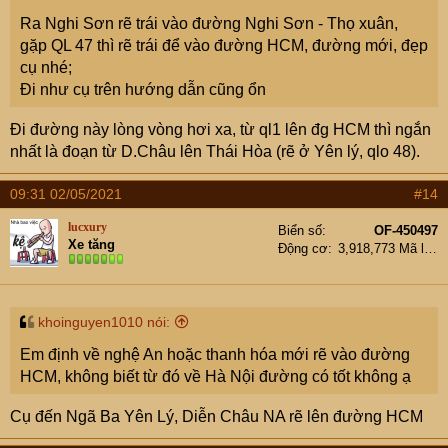
Ra Nghi Sơn rẽ trái vào đường Nghi Sơn - Thọ xuân,
gặp QL 47 thì rẽ trái để vào đường HCM, đường mới, đẹp
cụ nhé;
Đi như cụ trên hướng dẫn cũng ổn
Đi đường này lòng vòng hơi xa, từ ql1 lên đg HCM thì ngắn
nhất là đoạn từ D.Châu lên Thái Hòa (rẽ ở Yên lý, qlo 48).
09:31 02/05/2021
#14
lucxury
Biển số
OF-450497
Xe tăng
Động cơ
3,918,773 Mã lực
khoinguyen1010 nói:
Em định về nghệ An hoặc thanh hóa mới rẽ vào đường
HCM, không biết từ đó về Hà Nội đường có tốt không ạ
Cụ đến Ngã Ba Yên Lý, Diễn Châu NA rẽ lên đường HCM