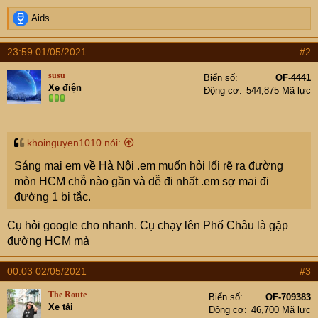
e
r
R
Aids
e
a
23:59 01/05/2021
#2
c
t
susu
Biển số
OF-4441
i
Xe điện
Động cơ
544,875 Mã lực
o
n
s
:
khoinguyen1010 nói:
Sáng mai em về Hà Nội .em muốn hỏi lối rẽ ra đường
mòn HCM chỗ nào gần và dễ đi nhất .em sợ mai đi
đường 1 bị tắc.
Cụ hỏi google cho nhanh. Cụ chạy lên Phố Châu là gặp
đường HCM mà
00:03 02/05/2021
#3
The Route
Biển số
OF-709383
Xe tải
Động cơ
46,700 Mã lực