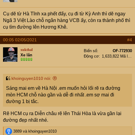
Cụ dẽ từ Hà Tĩnh xa phết đấy, cụ đi từ Kỳ Anh thì dẽ ngay
Ngã 3 Việt Lào chỗ ngân hàng VCB ấy, còn ra thành phố thì
cụ tìm đường lên Hương Khê.
00:05 02/05/2021
#4
xukthal
Biển số
OF-772930
Xe lăn
Động cơ
1,633,822 Mã lực
khoinguyen1010 nói:
Sáng mai em về Hà Nội .em muốn hỏi lối rẽ ra đường
mòn HCM chỗ nào gần và dễ đi nhất .em sợ mai đi
đường 1 bị tắc.
Rẽ HCM cụ ra Diễn châu rẽ lên Thái Hòa là vừa gần lại
đường đẹp nhất nhé.
R
3889
và
khoinguyen1010