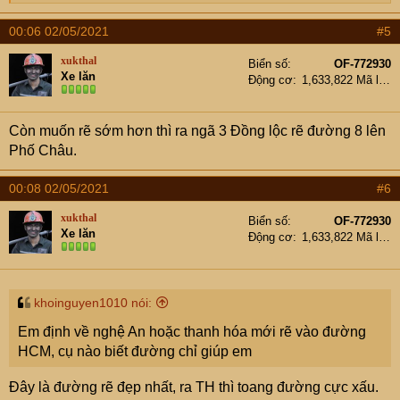
e
a
00:06 02/05/2021
#5
c
t
xukthal
Biển số
OF-772930
i
Xe lăn
Động cơ
1,633,822 Mã lực
o
n
s
Còn muốn rẽ sớm hơn thì ra ngã 3 Đồng lộc rẽ đường 8 lên
:
Phố Châu.
00:08 02/05/2021
#6
xukthal
Biển số
OF-772930
Xe lăn
Động cơ
1,633,822 Mã lực
khoinguyen1010 nói:
Em định về nghệ An hoặc thanh hóa mới rẽ vào đường
HCM, cụ nào biết đường chỉ giúp em
Đây là đường rẽ đẹp nhất, ra TH thì toang đường cực xấu.