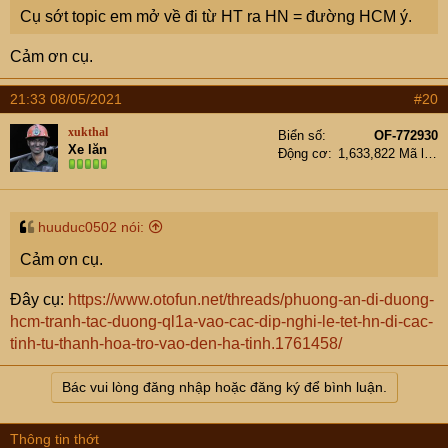
Cụ sớt topic em mở về đi từ HT ra HN = đường HCM ý.
Cảm ơn cụ.
21:33 08/05/2021
#20
xukthal
Biển số
OF-772930
Xe lăn
Động cơ
1,633,822 Mã lực
huuduc0502 nói:
Cảm ơn cụ.
Đây cụ:
https://www.otofun.net/threads/phuong-an-di-duong-
hcm-tranh-tac-duong-ql1a-vao-cac-dip-nghi-le-tet-hn-di-cac-
tinh-tu-thanh-hoa-tro-vao-den-ha-tinh.1761458/
Bác vui lòng đăng nhập hoặc đăng ký để bình luận.
Thông tin thớt