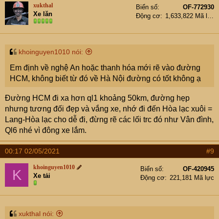
xukthal
Biển số
OF-772930
Xe lăn
Động cơ
1,633,822 Mã lực
khoinguyen1010 nói:
Em định về nghệ An hoặc thanh hóa mới rẽ vào đường
HCM, không biết từ đó về Hà Nội đường có tốt không ạ
Đường HCM đi xa hơn ql1 khoảng 50km, đường hẹp
nhưng tương đối đẹp và vắng xe, nhớ đi đến Hòa lạc xuôi =
Lang-Hòa lạc cho dễ đi, đừng rẽ các lối trc đó như Vân đình,
Ql6 nhé vì đông xe lắm.
00:17 02/05/2021
#9
khoinguyen1010
Biển số
OF-420945
K
Xe tải
Động cơ
221,181 Mã lực
xukthal nói: