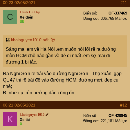
00:23 02/05/2021
#11
Chưa Có Dép
Biển số
OF-337469
C
Xe điện
Động cơ
306,765 Mã lực
khoinguyen1010 nói:
Sáng mai em về Hà Nội .em muốn hỏi lối rẽ ra đường
mòn HCM chỗ nào gần và dễ đi nhất .em sợ mai đi
đường 1 bị tắc.
Ra Nghi Sơn rẽ trái vào đường Nghi Sơn - Thọ xuân, gặp
QL 47 thì rẽ trái để vào đường HCM, đường mới, đẹp cụ
nhé;
Đi như cụ trên hướng dẫn cũng ổn
08:21 02/05/2021
#12
khoinguyen1010
Biển số
OF-420945
K
Xe tải
Động cơ
221,181 Mã lực