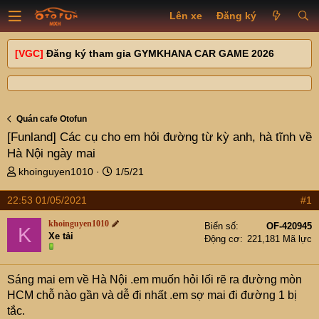
Lên xe
Đăng ký
[VGC]
Đăng ký tham gia GYMKHANA CAR GAME 2026
Quán cafe Otofun
[Funland]
Các cụ cho em hỏi đường từ kỳ anh, hà tĩnh về
Hà Nội ngày mai
T
N
khoinguyen1010
1/5/21
h
g
r
à
22:53 01/05/2021
#1
e
y
khoinguyen1010
a
g
Biển số
OF-420945
K
Xe tải
d
ử
Động cơ
221,181 Mã lực
s
i
t
Sáng mai em về Hà Nội .em muốn hỏi lối rẽ ra đường mòn
a
r
HCM chỗ nào gần và dễ đi nhất .em sợ mai đi đường 1 bị
t
tắc.