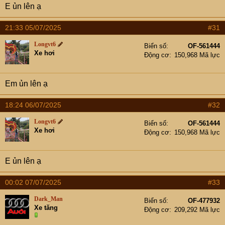
E ủn lên ạ
21:33 05/07/2025
#31
Longvt6
Biển số
OF-561444
Xe hơi
Động cơ
150,968 Mã lực
Em ủn lên ạ
18:24 06/07/2025
#32
Longvt6
Biển số
OF-561444
Xe hơi
Động cơ
150,968 Mã lực
E ủn lên ạ
00:02 07/07/2025
#33
Dark_Man
Biển số
OF-477932
Xe tăng
Động cơ
209,292 Mã lực