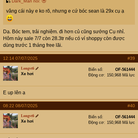
Dark_Man nói:
vâng cái này e ko rõ, nhưng e cứ bóc sean là 29x cụ ạ
Dạ. Bóc tem, trải nghiệm. đi hơn củ cũng sướng Cụ nhỉ.
Hôm này sale 7/7 còn 28.3tr nếu có ví shoppy còn được
dùng trước 1 tháng free lãi.
12:14 07/07/2025
#39
Longvt6
Biển số
OF-561444
Xe hơi
Động cơ
150,968 Mã lực
E up lên ạ
08:22 08/07/2025
#40
Longvt6
Biển số
OF-561444
Xe hơi
Động cơ
150,968 Mã lực