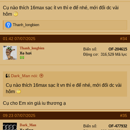
Cụ nào thích 16max sạc ít vn thì e để nhé, mới đổi dc vài
hôm
R
Thanh_longbien
e
a
01:42 07/07/2025
#34
c
t
Thanh_longbien
Biển số
OF-204615
i
Xe hơi
Động cơ
316,529 Mã lực
o
n
s
:
Dark_Man nói:
Cụ nào thích 16max sạc ít vn thì e để nhé, mới đổi dc vài
hôm
Cụ cho Em xin giá iu thương ạ
09:23 07/07/2025
#35
Dark_Man
Biển số
OF-477932