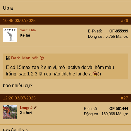
Up ạ
10:45 03/07/2025
#26
Yoshi Hito
Biển số
OF-855999
Xe tải
Động cơ
5,756 Mã lực
Dark_Man nói:
E có 15max zaa 2 sim vl, mới active dc vài hôm màu
trắng, sạc 1 2 3 lần cụ nào thích e lại để ạ
))
bao nhiêu cụ?
12:26 03/07/2025
#27
Longvt6
Biển số
OF-561444
Xe hơi
Động cơ
150,968 Mã lực
Em ủn lên ạ