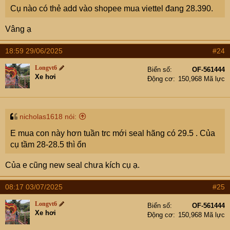
Cụ nào có thẻ add vào shopee mua viettel đang 28.390.
Vâng ạ
18:59 29/06/2025
#24
Longvt6
Biển số
OF-561444
Xe hơi
Động cơ
150,968 Mã lực
nicholas1618 nói:
E mua con này hơn tuần trc mới seal hãng có 29.5 . Của
cụ tầm 28-28.5 thì ổn
Của e cũng new seal chưa kích cụ ạ.
08:17 03/07/2025
#25
Longvt6
Biển số
OF-561444
Xe hơi
Động cơ
150,968 Mã lực