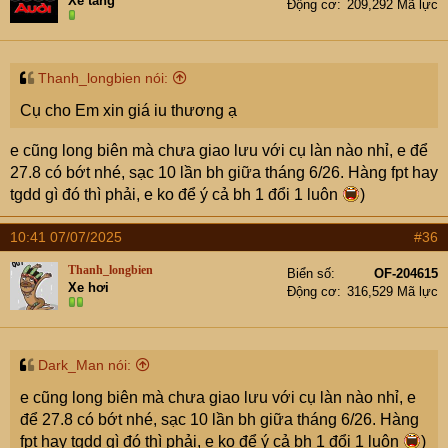
Xe tăng
Động cơ
209,292 Mã lực
Thanh_longbien nói:
Cụ cho Em xin giá iu thương ạ
e cũng long biên mà chưa giao lưu với cụ làn nào nhỉ, e để
27.8 có bớt nhé, sạc 10 lần bh giữa tháng 6/26. Hàng fpt hay
tgdd gì đó thì phải, e ko để ý cả bh 1 đổi 1 luôn
)
10:41 07/07/2025
#36
Thanh_longbien
Biển số
OF-204615
Xe hơi
Động cơ
316,529 Mã lực
Dark_Man nói:
e cũng long biên mà chưa giao lưu với cụ làn nào nhỉ, e
để 27.8 có bớt nhé, sạc 10 lần bh giữa tháng 6/26. Hàng
fpt hay tgdd gì đó thì phải, e ko để ý cả bh 1 đổi 1 luôn
)