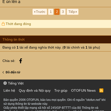
E ủn lên ạ
Trước
1
2
3
Tiếp
Thớt đang đóng
Thông tin thớt
Đang có
1
tài xế đang nghía thớt này. (
0
lái chính và
1
lái phụ)
Facebook
Chia sẻ:
Đồ điện tử
Tiếng Việt
Liên hệ
Quy định và Nội quy
Trợ giúp
OTOFUN News
R
S
S
Bản quyền 2006 OTOFUN, bảo lưu mọi quyền. Ghi rõ nguồn "otofun.net" khi
sử dụng thông tin từ website này.
Giấy phép thiết lập mạng xã hội số 245/GP-BTTTT của Bộ Thông tin và