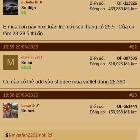
e
nicholas1618
Biển số
OF-113926
r
Xe điện
Động cơ
439,850 Mã lực
E mua con này hơn tuần trc mới seal hãng có 29.5 . Của cụ
tầm 28-28.5 thì ổn
15:55 29/06/2025
#22
mytafan2201
Biển số
OF-307505
M
Xe tải
Động cơ
818,025 Mã lực
Cụ nào có thẻ add vào shopee mua viettel đang 28.390.
18:58 29/06/2025
#23
Longvt6
Biển số
OF-561444
Xe hơi
Động cơ
150,968 Mã lực
mytafan2201 nói: