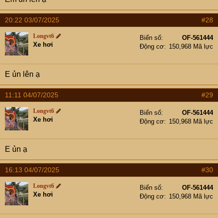
20:22 03/07/2025
#28
Longvt6
Biển số
OF-561444
Xe hơi
Động cơ
150,968 Mã lực
E ủn lên ạ
11:11 04/07/2025
#29
Longvt6
Biển số
OF-561444
Xe hơi
Động cơ
150,968 Mã lực
E ủn ạ
16:13 04/07/2025
#30
Longvt6
Biển số
OF-561444
Xe hơi
Động cơ
150,968 Mã lực