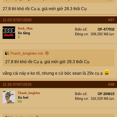
27.8 thì khó rồi Cụ ạ. giá mới giờ 28.3 thôi Cụ
11:03 07/07/2025
#37
Dark_Man
Biển số
OF-477932
Xe tăng
Động cơ
209,292 Mã lực
Thanh_longbien nói:
27.8 thì khó rồi Cụ ạ. giá mới giờ 28.3 thôi Cụ
vâng cái này e ko rõ, nhưng e cứ bóc sean là 29x cụ ạ
11:32 07/07/2025
#38
Thanh_longbien
Biển số
OF-204615
Xe hơi
Động cơ
316,529 Mã lực