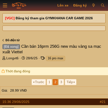
Lên xe
Đăng ký
[VGC]
Đăng ký tham gia GYMKHANA CAR GAME 2026
Đồ điện tử
Cần bán 16prm 256G new màu vàng sa mạc
[Đã xong]
xuất Viettel
T
N
T
Longvt6
28/6/25
16 pro max
h
g
a
r
à
g
Thớt đang đóng
e
y
s
a
g
d
ử
Trước
1
2
3
Tiếp
s
i
t
Giá
28.99 VNĐ
a
r
15:36 29/06/2025
#21
t