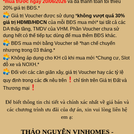
*mua trước ngày 20/06/2026
và đã thanh toán tối thiểu
20% giá trị BĐS.*
Giá trị Voucher được sử dụng *
không vượt quá 30%
giá trị HĐMB/HĐCN
của mỗi BĐS mua mới* tại tất cả các
DA thấp tầng, TMDV của VHM. Phần Voucher chưa sử
dụng hết có thể tiếp tục dùng để mua thêm BĐS khác.
BĐS mua mới bằng Voucher sẽ *hạn chế chuyển
nhượng trong 03 tháng.*
Không áp dụng cho KH cũ khi mua mới *Chung cư, Slot
đỗ xe và NOXH.*
Đối với các căn giãn xây, giá trị Voucher hay các tỷ lệ
quy định trong các đk nêu trên
chỉ tính trên Giá trị Đất và
Thương mại
Để biết thông tin chi tiết và chính xác nhất về giá bán và
các chương trình ưu đãi của dự án, xin vui lòng liên hệ
em ạ:
THẢO NGUYỄN VINHOMES -