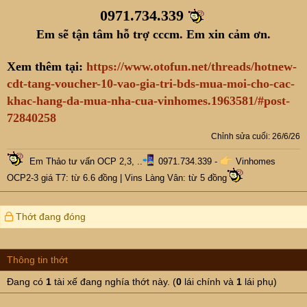
0971.734.339
Em sẽ tận tâm hỗ trợ cccm. Em xin cảm ơn.
Xem thêm tại:
https://www.otofun.net/threads/hotnew-
cdt-tang-voucher-10-vao-gia-tri-bds-mua-moi-cho-cac-
khac-hang-da-mua-nha-cua-vinhomes.1963581/#post-
72840258
Chỉnh sửa cuối:
26/6/26
Em Thảo tư vấn OCP 2,3, ..
0971.734.339 -
Vinhomes
OCP2-3 giá T7: từ 6.6 đồng
|
Vins Làng Vân: từ 5 đồng
Thớt đang đóng
Thông tin thớt
Đang có
1
tài xế đang nghía thớt này. (
0
lái chính và
1
lái phụ)