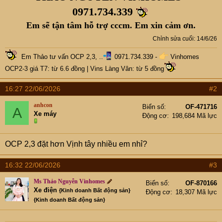
0971.734.339
Em sẽ tận tâm hỗ trợ cccm. Em xin cảm ơn.
Chỉnh sửa cuối:
14/6/26
Em Thảo tư vấn OCP 2,3, ..
0971.734.339 -
Vinhomes
OCP2-3 giá T7: từ 6.6 đồng
|
Vins Làng Vân: từ 5 đồng
16:27 22/06/2026
#2
anhcon
Biển số
OF-471716
A
Xe máy
Động cơ
198,684 Mã lực
OCP 2,3 đặt hơn Vịnh tây nhiều em nhỉ?
16:32 22/06/2026
#3
Ms Thảo Nguyễn Vinhomes
Biển số
OF-870166
Xe điện
{Kinh doanh Bất động sản}
Động cơ
18,307 Mã lực
{Kinh doanh Bất động sản}