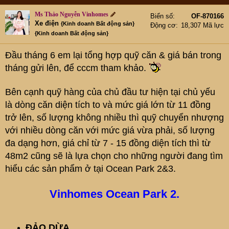
e
r
Ms Thảo Nguyễn Vinhomes
Biển số
OF-870166
Xe điện
{Kinh doanh Bất động sản}
Động cơ
18,307 Mã lực
{Kinh doanh Bất động sản}
Đầu tháng 6 em lại tổng hợp quỹ căn & giá bán trong
tháng gửi lên, để cccm tham khảo.
Bên cạnh quỹ hàng của chủ đầu tư hiện tại chủ yếu
là dòng căn diện tích to và mức giá lớn từ 11 đồng
trở lên, số lượng không nhiều thì quỹ chuyển nhượng
với nhiều dòng căn với mức giá vừa phải, số lượng
đa dạng hơn, giá chỉ từ 7 - 15 đồng diện tích thì từ
48m2 cũng sẽ là lựa chọn cho những người đang tìm
hiểu các sản phẩm ở tại Ocean Park 2&3.
Vinhomes Ocean Park 2.
ĐẢO DỪA