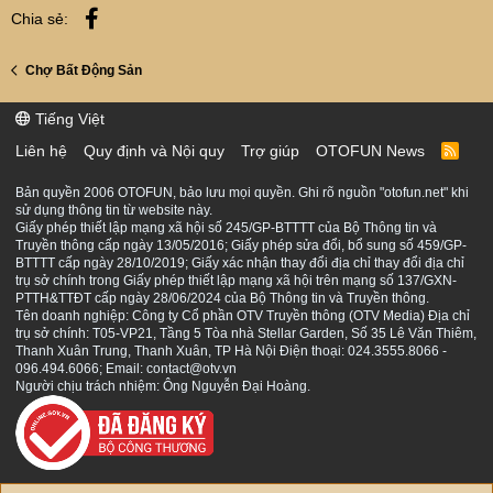
Facebook
Chia sẻ:
Chợ Bất Động Sản
Tiếng Việt
Liên hệ
Quy định và Nội quy
Trợ giúp
OTOFUN News
R
S
S
Bản quyền 2006 OTOFUN, bảo lưu mọi quyền. Ghi rõ nguồn "otofun.net" khi
sử dụng thông tin từ website này.
Giấy phép thiết lập mạng xã hội số 245/GP-BTTTT của Bộ Thông tin và
Truyền thông cấp ngày 13/05/2016; Giấy phép sửa đổi, bổ sung số 459/GP-
BTTTT cấp ngày 28/10/2019; Giấy xác nhận thay đổi địa chỉ thay đổi địa chỉ
trụ sở chính trong Giấy phép thiết lập mạng xã hội trên mạng số 137/GXN-
PTTH&TTĐT cấp ngày 28/06/2024 của Bộ Thông tin và Truyền thông.
Tên doanh nghiệp: Công ty Cổ phần OTV Truyền thông (OTV Media) Địa chỉ
trụ sở chính: T05-VP21, Tầng 5 Tòa nhà Stellar Garden, Số 35 Lê Văn Thiêm,
Thanh Xuân Trung, Thanh Xuân, TP Hà Nội Điện thoại: 024.3555.8066 -
096.494.6066; Email: contact@otv.vn
Người chịu trách nhiệm: Ông Nguyễn Đại Hoàng.