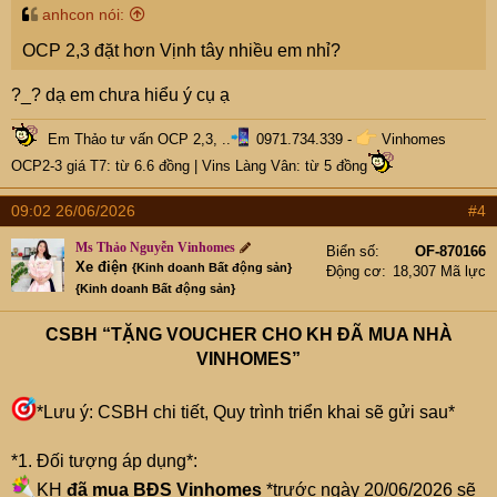
anhcon nói:
OCP 2,3 đặt hơn Vịnh tây nhiều em nhỉ?
?_? dạ em chưa hiểu ý cụ ạ
Em Thảo tư vấn OCP 2,3, ..
0971.734.339 -
Vinhomes
OCP2-3 giá T7: từ 6.6 đồng
|
Vins Làng Vân: từ 5 đồng
09:02 26/06/2026
#4
Ms Thảo Nguyễn Vinhomes
Biển số
OF-870166
Xe điện
{Kinh doanh Bất động sản}
Động cơ
18,307 Mã lực
{Kinh doanh Bất động sản}
CSBH “TẶNG VOUCHER CHO KH ĐÃ MUA NHÀ
VINHOMES”
*Lưu ý: CSBH chi tiết, Quy trình triển khai sẽ gửi sau*
*1. Đối tượng áp dụng*:
KH
đã mua BĐS Vinhomes
*trước ngày 20/06/2026 sẽ