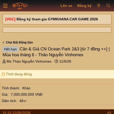
Lên xe
Đăng ký
[VGC]
Đăng ký tham gia GYMKHANA CAR GAME 2026
Chợ Bất Động Sản
Căn & Giá CN Ocean Park 2&3 [từ 7 đồng ++] |
Hết hạn
Mùa hoa tháng 6 - Thảo Nguyễn Vinhomes
T
N
Ms Thảo Nguyễn Vinhomes
11/6/26
h
g
r
à
Thớt đang đóng
e
y
a
g
d
ử
Tỉnh thành
Khác
s
i
Giá
7,000,000,000 VNĐ
t
a
Diện tích
48㎡
r
t
11:10 11/06/2026
#1