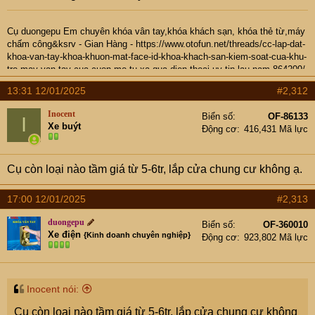
Cụ
duongepu
Em chuyên khóa vân tay,khóa khách sạn, khóa thẻ từ,máy
chấm công&ksrv -
Gian Hàng
-
https://www.otofun.net/threads/cc-lap-dat-
khoa-van-tay-khoa-khuon-mat-face-id-khoa-khach-san-kiem-soat-cua-khu-
tro-may-van-tay-cua-cuon-mo-tu-xa-qua-dien-thoai-uy-tin-lau-nam.864209/
- Hotline: 0937974666
13:31 12/01/2025
#2,312
Inocent
Biển số
OF-86133
I
Xe buýt
Động cơ
416,431 Mã lực
Cụ còn loại nào tầm giá từ 5-6tr, lắp cửa chung cư không ạ.
17:00 12/01/2025
#2,313
duongepu
Biển số
OF-360010
Xe điện
{Kinh doanh chuyên nghiệp}
Động cơ
923,802 Mã lực
Inocent nói:
Cụ còn loại nào tầm giá từ 5-6tr, lắp cửa chung cư không