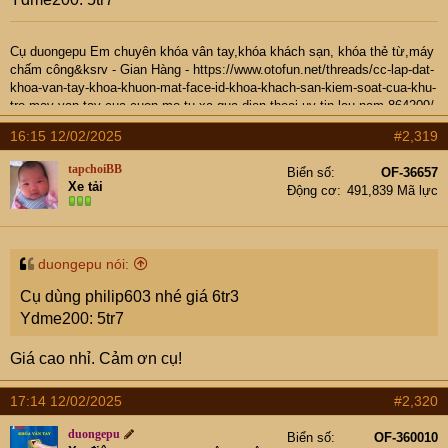
Cụ
duongepu
Em chuyên khóa vân tay,khóa khách sạn, khóa thẻ từ,máy
chấm công&ksrv -
Gian Hàng
-
https://www.otofun.net/threads/cc-lap-dat-
khoa-van-tay-khoa-khuon-mat-face-id-khoa-khach-san-kiem-soat-cua-khu-
tro-may-van-tay-cua-cuon-mo-tu-xa-qua-dien-thoai-uy-tin-lau-nam.864209/
- Hotline: 0937974666
16:15 12/02/2025
#2,319
tapchoiBB
Biển số
OF-36657
Xe tải
Động cơ
491,839 Mã lực
duongepu nói:
Cụ dùng philip603 nhé giá 6tr3
Ydme200: 5tr7
Giá cao nhỉ. Cảm ơn cụ!
17:14 12/02/2025
#2,320
duongepu
Biển số
OF-360010