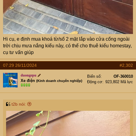
Hi cụ, e định mua khoá từ/số 2 mặt lắp vào cửa cổng ngoài
trời chịu mưa nắng kiểu này, có thể cho thuê kiểu homestay,
cụ tư vấn giúp
07:29 26/11/2024
#2,302
duongepu
Biển số
OF-360010
Xe điện
{Kinh doanh chuyên nghiệp}
Động cơ
923,802 Mã lực
t2b nói: