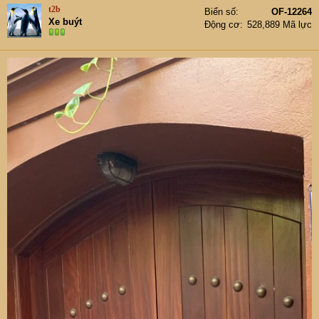
t
t2b
Biển số
OF-12264
e
Xe buýt
Động cơ
528,889 Mã lực
r