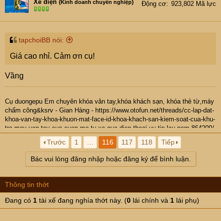
Xe điện
{Kinh doanh chuyên nghiệp}
Động cơ
923,802 Mã lực
tapchoiBB nói:
Giá cao nhỉ. Cảm ơn cụ!
Vầng
Cụ
duongepu
Em chuyên khóa vân tay,khóa khách sạn, khóa thẻ từ,máy
chấm công&ksrv -
Gian Hàng
-
https://www.otofun.net/threads/cc-lap-dat-
khoa-van-tay-khoa-khuon-mat-face-id-khoa-khach-san-kiem-soat-cua-khu-
tro-may-van-tay-cua-cuon-mo-tu-xa-qua-dien-thoai-uy-tin-lau-nam.864209/
- Hotline: 0937974666
Trước
1
…
116
117
118
Tiếp
Bác vui lòng đăng nhập hoặc đăng ký để bình luận.
Thông tin thớt
Đang có
1
tài xế đang nghía thớt này. (
0
lái chính và
1
lái phụ)