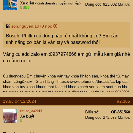
Xe điện
{Kinh doanh chuyên nghiệp}
Động cơ
923,802 Mã lực
son.nguyen.1979 nói:
Bosch, Phillip có dòng nào rẻ nhất không cụ? Em cần
tính năng cơ bản là vân tay và password thôi
Vầng cụ add zalo em::0937974666 em gửi mẫu kèm giá nhé
cụ.cảm ơn cụ
Cụ
duongepu
Em chuyên khóa vân tay,khóa khách sạn, khóa thẻ từ,máy
chấm công&ksrv -
Gian Hàng
-
https://www.otofun.net/threads/cc-lap-dat-
khoa-van-tay-khoa-khuon-mat-face-id-khoa-khach-san-kiem-soat-cua-khu-
tro-may-van-tay-cua-cuon-mo-tu-xa-qua-dien-thoai-uy-tin-lau-nam.864209/
- Hotline: 0937974666
19:55 04/12/2024
#2,305
Hi cụ, e định mua khoá từ/số 2 mặt lắp vào cửa cổng
thuoc_lao2015
Biển số
OF-351560
ngoài trời chịu mưa nắng kiểu này, có thể cho thuê kiểu
Xe buýt
Động cơ
273,577 Mã lực
homestay, cụ tư vấn giúp