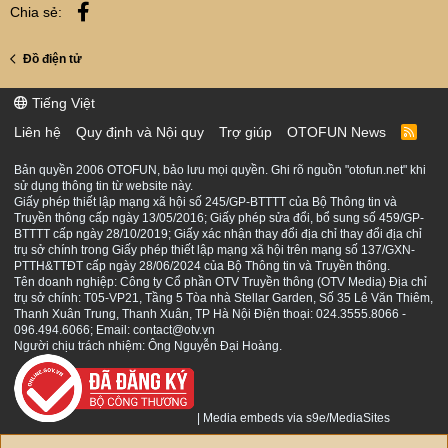
Facebook
Chia sẻ:
Đồ điện tử
Tiếng Việt
Liên hệ
Quy định và Nội quy
Trợ giúp
OTOFUN News
R
S
S
Bản quyền 2006 OTOFUN, bảo lưu mọi quyền. Ghi rõ nguồn "otofun.net" khi
sử dụng thông tin từ website này.
Giấy phép thiết lập mạng xã hội số 245/GP-BTTTT của Bộ Thông tin và
Truyền thông cấp ngày 13/05/2016; Giấy phép sửa đổi, bổ sung số 459/GP-
BTTTT cấp ngày 28/10/2019; Giấy xác nhận thay đổi địa chỉ thay đổi địa chỉ
trụ sở chính trong Giấy phép thiết lập mạng xã hội trên mạng số 137/GXN-
PTTH&TTĐT cấp ngày 28/06/2024 của Bộ Thông tin và Truyền thông.
Tên doanh nghiệp: Công ty Cổ phần OTV Truyền thông (OTV Media) Địa chỉ
trụ sở chính: T05-VP21, Tầng 5 Tòa nhà Stellar Garden, Số 35 Lê Văn Thiêm,
Thanh Xuân Trung, Thanh Xuân, TP Hà Nội Điện thoại: 024.3555.8066 -
096.494.6066; Email: contact@otv.vn
Người chịu trách nhiệm: Ông Nguyễn Đại Hoàng.
|
Media embeds via s9e/MediaSites