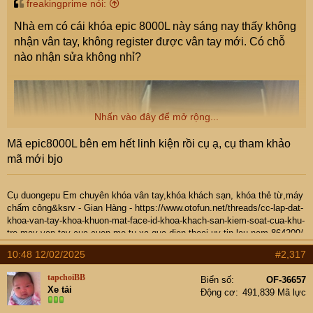
freakingprime nói:
Nhà em có cái khóa epic 8000L này sáng nay thấy không
nhận vân tay, không register được vân tay mới. Có chỗ
nào nhận sửa không nhỉ?
Nhấn vào đây để mở rộng...
Mã epic8000L bên em hết linh kiện rồi cụ ạ, cụ tham khảo
mã mới bjo
Cụ
duongepu
Em chuyên khóa vân tay,khóa khách sạn, khóa thẻ từ,máy
chấm công&ksrv -
Gian Hàng
-
https://www.otofun.net/threads/cc-lap-dat-
khoa-van-tay-khoa-khuon-mat-face-id-khoa-khach-san-kiem-soat-cua-khu-
tro-may-van-tay-cua-cuon-mo-tu-xa-qua-dien-thoai-uy-tin-lau-nam.864209/
- Hotline: 0937974666
10:48 12/02/2025
#2,317
tapchoiBB
Biển số
OF-36657
Xe tải
Động cơ
491,839 Mã lực