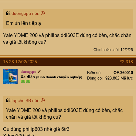
duongepu nói:
Em ủn lên tiếp ạ
Yale YDME 200 và philips ddl603E dùng có bền, chắc chắn
và giá tốt không cụ?
Chỉnh sửa cuối:
12/2/25
15:23 12/02/2025
#2,318
duongepu
Biển số
OF-360010
Xe điện
{Kinh doanh chuyên nghiệp}
Động cơ
923,802 Mã lực
tapchoiBB nói:
Yale YDME 200 và philips ddl603E dùng có bền, chắc
chắn và giá tốt không cụ?
Cụ dùng philip603 nhé giá 6tr3
Ydme200: 5tr7