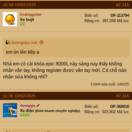
- Hotline: 0937974666
10:58 10/02/2025
#2,315
freakingprime
Biển số
OF-113794
Xe buýt
Động cơ
397,048 Mã lực
duongepu nói:
em ủn lên tiếp ạ
Nhà em có cái khóa epic 8000L này sáng nay thấy không
nhận vân tay, không register được vân tay mới. Có chỗ nào
nhận sửa không nhỉ?
Chỉnh sửa cuối:
14/2/25
11:38 10/02/2025
#2,316
duongepu
Biển số
OF-360010
Xe điện
{Kinh doanh chuyên nghiệp}
Động cơ
923,802 Mã lực