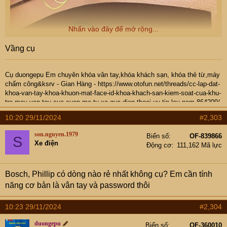
Nhấn vào đây để mở rộng...
Vầng cụ
Cụ
duongepu
Em chuyên khóa vân tay,khóa khách sạn, khóa thẻ từ,máy
chấm công&ksrv -
Gian Hàng
-
https://www.otofun.net/threads/cc-lap-dat-
khoa-van-tay-khoa-khuon-mat-face-id-khoa-khach-san-kiem-soat-cua-khu-
tro-may-van-tay-cua-cuon-mo-tu-xa-qua-dien-thoai-uy-tin-lau-nam.864209/
- Hotline: 0937974666
10:20 29/11/2024
#2,303
son.nguyen.1979
Biển số
OF-839866
S
Xe điện
Động cơ
111,162 Mã lực
Bosch, Phillip có dòng nào rẻ nhất không cụ? Em cần tính
năng cơ bản là vân tay và password thôi
10:23 29/11/2024
#2,304
duongepu
Biển số
OF-360010