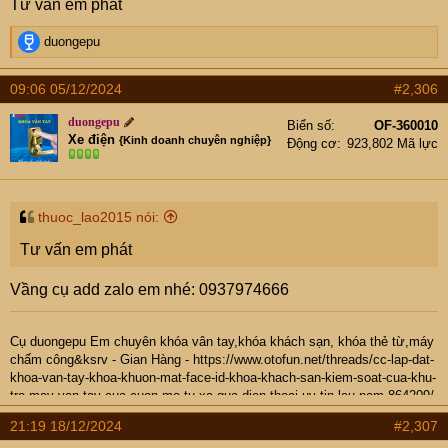
Tư vấn em phát
R
duongepu
e
a
09:06 05/12/2024
#2,306
c
t
duongepu
Biển số
OF-360010
i
Xe điện
{Kinh doanh chuyên nghiệp}
Động cơ
923,802 Mã lực
o
n
s
:
thuoc_lao2015 nói:
Tư vấn em phát
Vầng cụ add zalo em nhé: 0937974666
Cụ
duongepu
Em chuyên khóa vân tay,khóa khách sạn, khóa thẻ từ,máy
chấm công&ksrv -
Gian Hàng
-
https://www.otofun.net/threads/cc-lap-dat-
khoa-van-tay-khoa-khuon-mat-face-id-khoa-khach-san-kiem-soat-cua-khu-
tro-may-van-tay-cua-cuon-mo-tu-xa-qua-dien-thoai-uy-tin-lau-nam.864209/
- Hotline: 0937974666
21:19 18/12/2024
#2,307