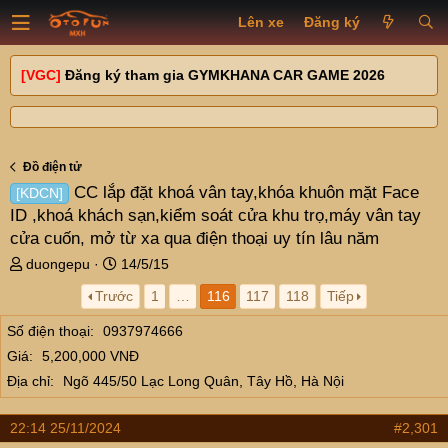
Lên xe
Đăng ký
[VGC]
Đăng ký tham gia GYMKHANA CAR GAME 2026
Đồ điện tử
CC lắp đặt khoá vân tay,khóa khuôn mặt Face
[KDCN]
ID ,khoá khách sạn,kiểm soát cửa khu trọ,máy vân tay
cửa cuốn, mở từ xa qua điện thoại uy tín lâu năm
T
N
duongepu
14/5/15
h
g
Trước
1
…
116
117
118
Tiếp
r
à
e
y
Số điện thoại
0937974666
a
g
Giá
5,200,000 VNĐ
d
ử
s
i
Địa chỉ
Ngõ 445/50 Lạc Long Quân, Tây Hồ, Hà Nội
t
a
22:14 25/11/2024
#2,301
r