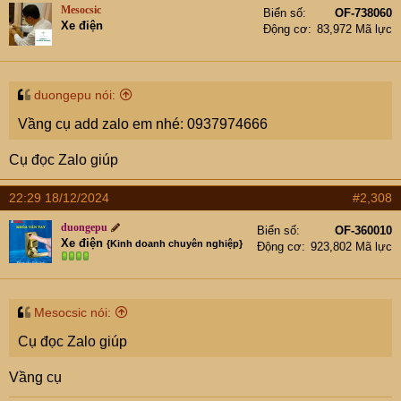
Mesocsic
Biển số
OF-738060
Xe điện
Động cơ
83,972 Mã lực
duongepu nói:
Vầng cụ add zalo em nhé: 0937974666
Cụ đọc Zalo giúp
22:29 18/12/2024
#2,308
duongepu
Biển số
OF-360010
Xe điện
{Kinh doanh chuyên nghiệp}
Động cơ
923,802 Mã lực
Mesocsic nói:
Cụ đọc Zalo giúp
Vầng cụ