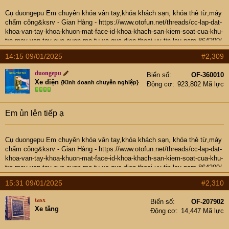
Cụ
duongepu
Em chuyên khóa vân tay,khóa khách sạn, khóa thẻ từ,máy
chấm công&ksrv -
Gian Hàng
-
https://www.otofun.net/threads/cc-lap-dat-
khoa-van-tay-khoa-khuon-mat-face-id-khoa-khach-san-kiem-soat-cua-khu-
tro-may-van-tay-cua-cuon-mo-tu-xa-qua-dien-thoai-uy-tin-lau-nam.864209/
- Hotline: 0937974666
14:15 09/01/2025
#2,309
duongepu
Biển số
OF-360010
Xe điện
{Kinh doanh chuyên nghiệp}
Động cơ
923,802 Mã lực
Em ủn lên tiếp ạ
Cụ
duongepu
Em chuyên khóa vân tay,khóa khách sạn, khóa thẻ từ,máy
chấm công&ksrv -
Gian Hàng
-
https://www.otofun.net/threads/cc-lap-dat-
khoa-van-tay-khoa-khuon-mat-face-id-khoa-khach-san-kiem-soat-cua-khu-
tro-may-van-tay-cua-cuon-mo-tu-xa-qua-dien-thoai-uy-tin-lau-nam.864209/
- Hotline: 0937974666
15:31 09/01/2025
#2,310
tasx
Biển số
OF-207902
Xe tăng
Động cơ
14,447 Mã lực