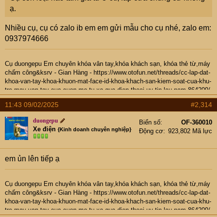
ạ.
Nhiều cụ, cụ có zalo ib em em gửi mẫu cho cụ nhé, zalo em:
0937974666
Cụ
duongepu
Em chuyên khóa vân tay,khóa khách sạn, khóa thẻ từ,máy
chấm công&ksrv -
Gian Hàng
-
https://www.otofun.net/threads/cc-lap-dat-
khoa-van-tay-khoa-khuon-mat-face-id-khoa-khach-san-kiem-soat-cua-khu-
tro-may-van-tay-cua-cuon-mo-tu-xa-qua-dien-thoai-uy-tin-lau-nam.864209/
- Hotline: 0937974666
11:43 09/02/2025
#2,314
duongepu
Biển số
OF-360010
Xe điện
{Kinh doanh chuyên nghiệp}
Động cơ
923,802 Mã lực
em ủn lên tiếp ạ
Cụ
duongepu
Em chuyên khóa vân tay,khóa khách sạn, khóa thẻ từ,máy
chấm công&ksrv -
Gian Hàng
-
https://www.otofun.net/threads/cc-lap-dat-
khoa-van-tay-khoa-khuon-mat-face-id-khoa-khach-san-kiem-soat-cua-khu-
tro-may-van-tay-cua-cuon-mo-tu-xa-qua-dien-thoai-uy-tin-lau-nam.864209/