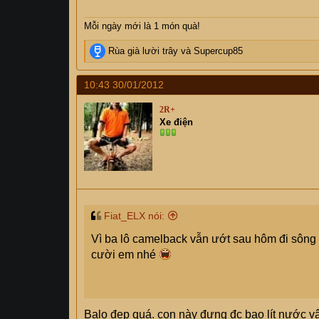
Mỗi ngày mới là 1 món quà!
R
Rùa già lười trây
và
Supercup85
e
a
10:43 30/01/2012
c
t
2R+
i
Xe điện
o
n
s
:
Fiat_ELX nói:
Vì ba lô camelback vẫn ướt sau hôm đi sôn
cười em nhé
Balo đẹp quá. con này đựng đc bao lít nước v