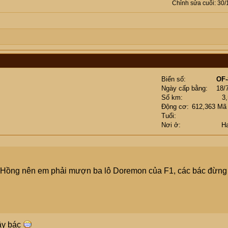
Chỉnh sửa cuối:
30/
Biển số
OF-
Ngày cấp bằng
18/
Số km
3
Động cơ
612,363 Mã
Tuổi
Nơi ở
H
g Hồng nên em phải mượn ba lô Doremon của F1, các bác đừng
ậy bác