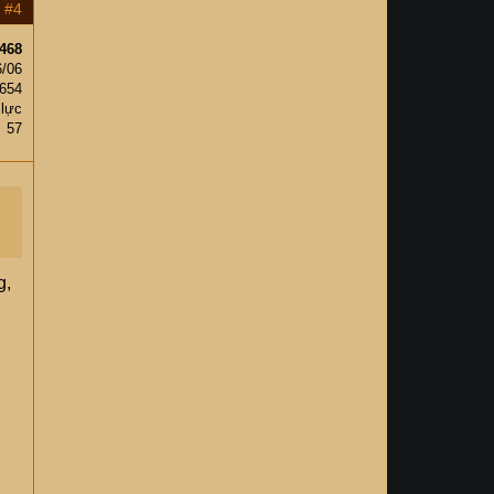
#4
468
6/06
,654
 lực
57
g,