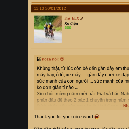
11:10 30/01/2012
Fiat_ELX
Xe điện
noza nói:
Khủng thật, từ lúc còn bé đến gần đây em 
máy bay, ô tô, xe máy .... gần đây chơi xe 
sức mạnh của con người ... sức mạnh của má
ko đơn giản tí nào ...
Xin chúc mừng năm mới bác Fiat và bác Nab 
phấn đấu để theo 2 bác 1 chuyến trong năm n
Nh
Đích phấn đấu của em vẫn là Half Century thôi
Thank you for your nice word