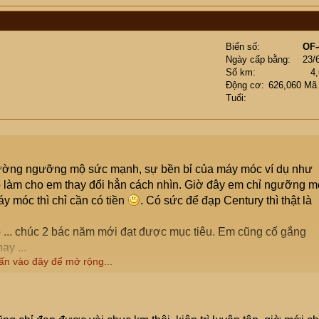
Biển số
OF-
Ngày cấp bằng
23/
Số km
4
Động cơ
626,060 Mã
Tuổi
thường ngưỡng mộ sức mạnh, sự bền bỉ của máy móc ví dụ như
đạp làm cho em thay đổi hẳn cách nhìn. Giờ đây em chỉ ngưỡng m
y móc thì chỉ cần có tiền
. Có sức để đạp Century thì thật là
... chúc 2 bác năm mới đạt được mục tiêu. Em cũng cố gắng
ay ...
ấn vào đây để mở rộng...
 ...