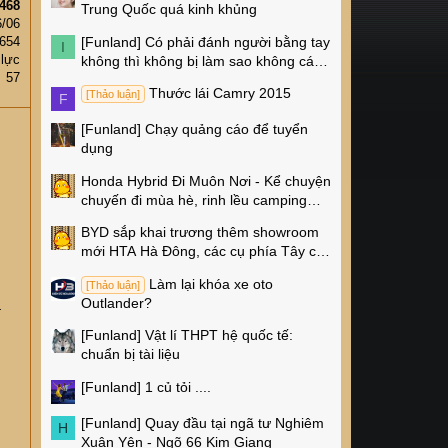
468
Trung Quốc quá kinh khủng
6/06
[Funland]
Có phải đánh người bằng tay
,654
I
 lực
không thì không bị làm sao không các
57
cụ?
Thước lái Camry 2015
[Thảo luận]
F
[Funland]
Chạy quảng cáo để tuyển
dụng
Honda Hybrid Đi Muôn Nơi - Kể chuyện
chuyến đi mùa hè, rinh lều camping
Naturehike 4 triệu về nhà!
BYD sắp khai trương thêm showroom
mới HTA Hà Đông, các cụ phía Tây có
thêm chỗ xem xe rồi!
Làm lại khóa xe oto
[Thảo luận]
Outlander?
à
[Funland]
Vật lí THPT hệ quốc tế:
chuẩn bị tài liệu
[Funland]
1 củ tỏi ....
[Funland]
Quay đầu tại ngã tư Nghiêm
H
Xuân Yên - Ngõ 66 Kim Giang