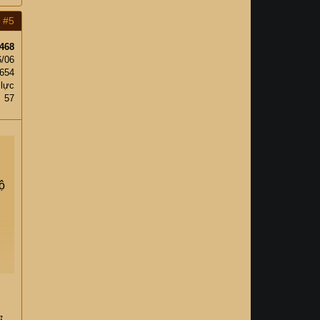
#5
468
6/06
,654
 lực
57
ộ