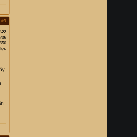
#3
-22
6/06
,650
 lực
áy
n
ấn