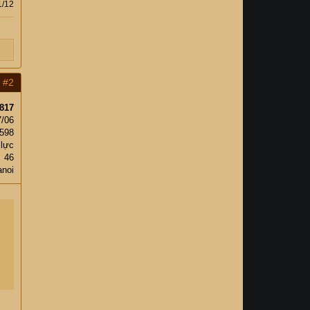
1/12
#2
817
7/06
,598
 lực
46
anoi