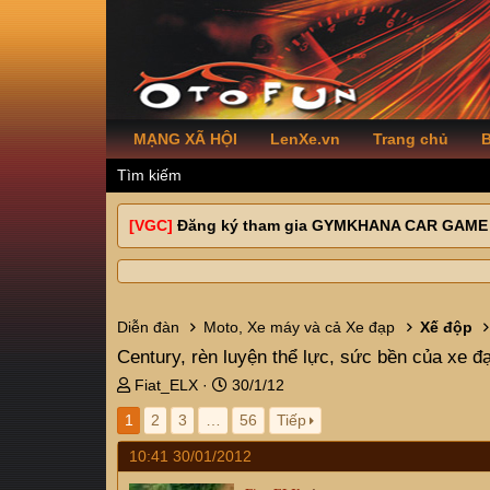
MẠNG XÃ HỘI
LenXe.vn
Trang chủ
B
Tìm kiếm
[VGC]
Đăng ký tham gia GYMKHANA CAR GAME
Diễn đàn
Moto, Xe máy và cả Xe đạp
Xế độp
Century, rèn luyện thể lực, sức bền của xe đ
T
N
Fiat_ELX
30/1/12
h
g
1
2
3
…
56
Tiếp
r
à
e
y
10:41 30/01/2012
a
g
d
ử