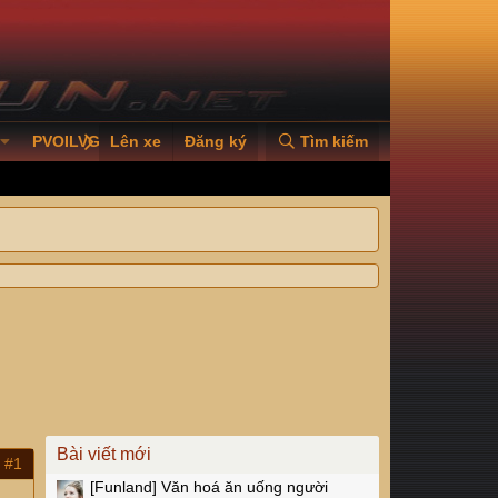
PVOILVGC2026
Lên xe
Đăng ký
Tìm kiếm
Bài viết mới
#1
[Funland]
Văn hoá ăn uống người