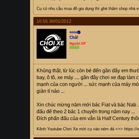
Cụ
có nhu cầu mua đồ gia dụng thì ghé thăm shop nhà em
10:55 30/01/2012
noza
Chã!
Người OF
Khủng thật, từ lúc còn bé đến gần đây em t
bay, ô tô, xe máy .... gần đây chơi xe đạp là
mạnh của con người ... sức mạnh của máy móc 
giản tí nào ...
Xin chúc mừng năm mới bác Fiat và bác Nab .
đấu để theo 2 bác 1 chuyến trong năm nay ...
Đích phấn đấu của em vẫn là Half Century thôi 
Kênh Youtube Chơi Xe mời cụ vào ném đá =>>
https:/