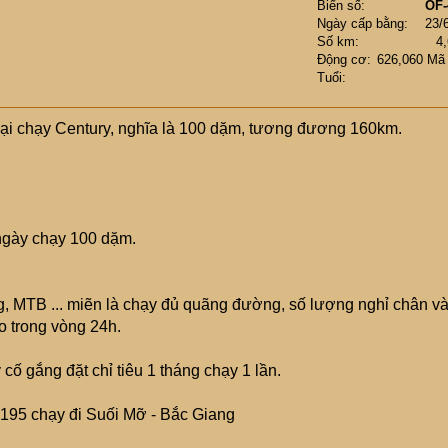
Biển số
OF-
Ngày cấp bằng
23/
Số km
4
Động cơ
626,060 Mã
Tuổi
loại chạy Century, nghĩa là 100 dặm, tương đương 160km.
i ngày chạy 100 dặm.
ing, MTB ... miẽn là chạy đủ quãng đường, số lượng nghỉ chân v
o trong vòng 24h.
 gắng đặt chỉ tiêu 1 tháng chạy 1 lần.
95 chạy đi Suối Mỡ - Bắc Giang