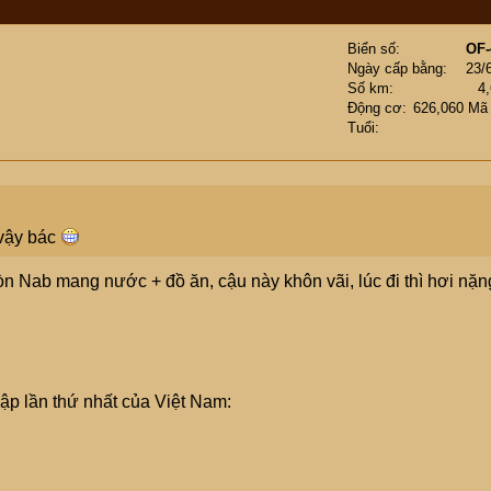
Biển số
OF-
Ngày cấp bằng
23/
Số km
4
Động cơ
626,060 Mã
Tuổi
 vậy bác
n Nab mang nước + đồ ăn, cậu này khôn vãi, lúc đi thì hơi nặn
ập lần thứ nhất của Việt Nam: