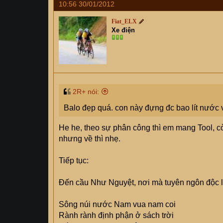
10:56 30/01/2012
Fiat_ELX
Xe điện
2R+ nói:
Balo đẹp quá. con này đựng đc bao lít nước
He he, theo sự phân công thì em mang Tool, cò
nhưng về thì nhẹ.
Tiếp tục:
Đến cầu Như Nguyệt, nơi mà tuyên ngôn độc l
Sông núi nước Nam vua nam coi
Rành rành định phận ở sách trời