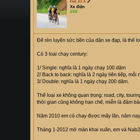
Fiat_ELX
s
i
Xe điện
t
a
r
t
e
Để rèn luyện sức bền của dân xe đạp, là thể 
r
Có 3 loại chạy century:
1/ Single: nghĩa là 1 ngày chạy 100 dặm
2/ Back to back: nghĩa là 2 ngày liên tiếp, mỗ
3/ Double: nghĩa là 1 ngày chạy 200 dặm.
Thể loại xe không quan trọng: road, city, tour
thời gian cũng không hạn chế, miễn là đảm bả
Năm 2010 em có chạy được mấy lần, năm nay cố
Tháng 1-2012 mở màn khai xuân, em và Nab21