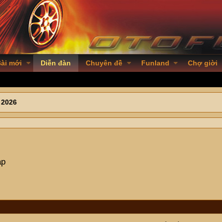
ài mới
Diễn đàn
Chuyên đề
Funland
Chợ giời
 2026
ạp