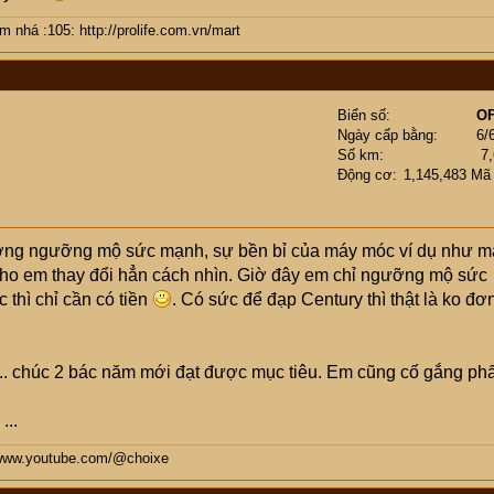
 nhá :105: http://prolife.com.vn/mart
Biển số
OF
Ngày cấp bằng
6/
Số km
7
Động cơ
1,145,483 Mã
hường ngưỡng mộ sức mạnh, sự bền bỉ của máy móc ví dụ như m
m cho em thay đổi hẳn cách nhìn. Giờ đây em chỉ ngưỡng mộ sức
thì chỉ cần có tiền
. Có sức để đạp Century thì thật là ko đơ
.. chúc 2 bác năm mới đạt được mục tiêu. Em cũng cố gắng ph
...
/www.youtube.com/@choixe