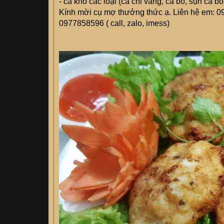
- cá khô các loại (cá chỉ vàng, cá bò, sụn cá b
Kính mời cụ mợ thưởng thức ạ. Liên hệ em: 
0977858596 ( call, zalo, imess)