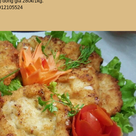
ò) đồng giá 280k/1kg.
0912105524