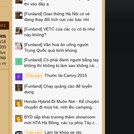
thì vào đây ạ
[Funland]
Giao thông Hà Nội có vẻ
đang thay đổi tích cực các bác nhỉ
#41
[Funland]
VETC của các cụ có bị như
này không?
406
6/16
[Funland]
Văn hoá ăn uống người
,033
Trung Quốc quá kinh khủng
 lực
 Nội
[Funland]
Có phải đánh người bằng tay
I
.vn
không thì không bị làm sao không các
cụ?
Thước lái Camry 2015
[Thảo luận]
F
[Funland]
Chạy quảng cáo để tuyển
dụng
Honda Hybrid Đi Muôn Nơi - Kể chuyện
chuyến đi mùa hè, rinh lều camping
Naturehike 4 triệu về nhà!
BYD sắp khai trương thêm showroom
mới HTA Hà Đông, các cụ phía Tây có
thêm chỗ xem xe rồi!
Làm lại khóa xe oto
[Thảo luận]