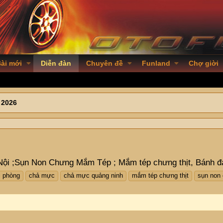
ài mới
Diễn đàn
Chuyên đề
Funland
Chợ giời
 2026
Nội ;Sụn Non Chưng Mắm Tép ; Mắm tép chưng thịt, Bánh đ
i phòng
chả mực
chả mực quảng ninh
mắm tép chưng thịt
sụn non