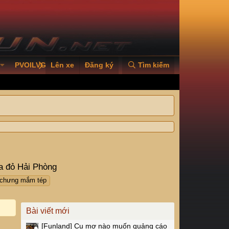
PVOILVGC2026
Lên xe
Đăng ký
Tìm kiếm
a đỏ Hải Phòng
 chưng mắm tép
Bài viết mới
[Funland]
Cụ mợ nào muốn quảng cáo