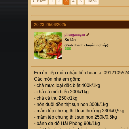
Trước
1
2
3
4
5
Tiếp
s
i
t
a
r
20:23 29/06/2025
t
e
phonganngan
r
Xe lăn
{Kinh doanh chuyên nghiệp}
Em ủn tiếp món nhậu liên hoan ạ: 091210552
Các món nhà em gồm:
- chả mực loại đặc biệt 400k/1kg‭
- chả cá mối biển 200k/1kg
- chả cá thu 250k/1kg
- nõn đuôi dồn thịt sụn non 300k/1kg
- mắm tép chưng thịt loại thường 230k/0,5kg
- mắm tép chưng thịt sụn non 250k/0,5kg
- bánh đa đỏ Hải Phòng 90k/1kg