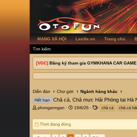
MẠNG XÃ HỘI
LenXe.vn
Trang chủ
B
Tìm kiếm
[VGC]
Đăng ký tham gia GYMKHANA CAR GAME
Diễn đàn
Chợ giời
Ngành hàng khác
Chả cá, Chả mực Hải Phòng tại Hà 
Hết hạn
T
N
T
phonganngan
19/6/25
chả cá
chả cá hả
h
g
a
r
à
g
Thớt đang đóng
e
y
s
a
g
d
ử