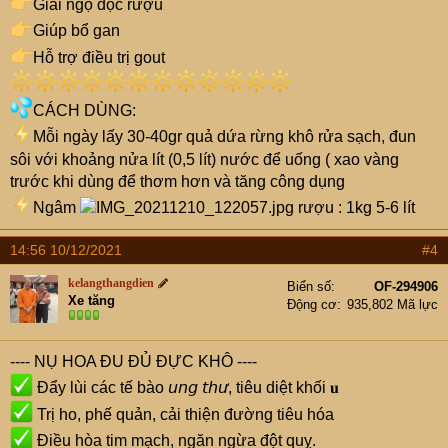
Giải ngộ độc rượu
Giúp bổ gan
Hỗ trợ điều trị gout
CÁCH DÙNG:
Mỗi ngày lấy 30-40gr quả dứa rừng khô rửa sạch, đun
sôi với khoảng nửa lít (0,5 lít) nước để uống ( xao vàng
trước khi dùng để thơm hơn và tăng công dụng
Ngâm
rượu : 1kg 5-6 lít
14:56 10/12/2021
#4
kelangthangdien
Biển số
OF-294906
Xe tăng
Động cơ
935,802 Mã lực
---- NỤ HOA ĐU ĐỦ ĐỰC KHÔ ----
Đẩy lùi các tế bào 𝘶𝘯𝘨 𝘵𝘩𝘶̛, tiêu diệt khối 𝐮
Trị ho, phế quản, cải thiện đường tiêu hóa
Điều hòa tim mạch, ngăn ngừa đột quỵ.