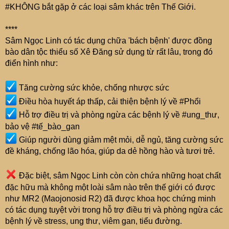
#KHÔNG bắt gặp ở các loại sâm khác trên Thế Giới.
****
Sâm Ngọc Linh có tác dụng chữa 'bách bệnh' được đồng
bào dân tộc thiểu số Xê Đăng sử dụng từ rất lâu, trong đó
điển hình như:
Tăng cường sức khỏe, chống nhược sức
Điều hòa huyết áp thấp, cải thiện bệnh lý về #Phổi
Hỗ trợ điều trị và phòng ngừa các bệnh lý về #ung_thư,
bảo vệ #tế_bào_gan
Giúp người dùng giảm mệt mỏi, dễ ngủ, tăng cường sức
đề kháng, chống lão hóa, giúp da dẻ hồng hào và tươi trẻ.
Đặc biệt, sâm Ngọc Linh còn còn chứa những hoạt chất
đặc hữu mà không một loài sâm nào trên thế giới có được
như MR2 (Maojonosid R2) đã được khoa học chứng minh
có tác dụng tuyệt vời trong hỗ trợ điều trị và phòng ngừa các
bệnh lý về stress, ung thư, viêm gan, tiểu đường.