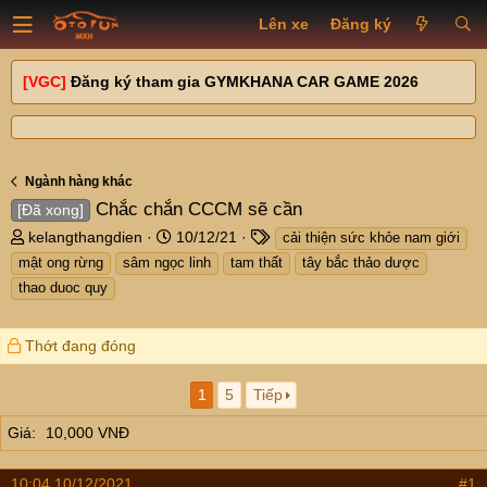
Lên xe
Đăng ký
[VGC]
Đăng ký tham gia GYMKHANA CAR GAME 2026
Ngành hàng khác
Chắc chắn CCCM sẽ cần
[Đã xong]
T
N
T
kelangthangdien
10/12/21
cải thiện sức khỏe nam giới
h
g
a
mật ong rừng
sâm ngọc linh
tam thất
tây bắc thảo dược
r
à
g
thao duoc quy
e
y
s
a
g
d
ử
Thớt đang đóng
s
i
t
1
5
Tiếp
a
r
Giá
10,000 VNĐ
t
e
10:04 10/12/2021
r
#1