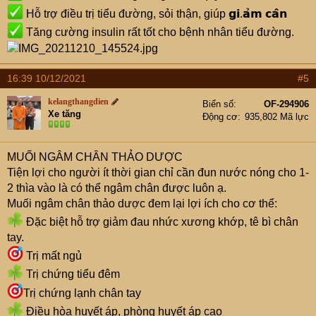
Hỗ trợ điều trị tiểu đường, sỏi thận, giúp 𝗴𝗶.𝗮̉𝗺 𝗰𝗮̂𝗻
Tăng cường insulin rất tốt cho bệnh nhân tiểu đường.
16:39 10/12/2021
#5
kelangthangdien
Biển số
OF-294906
Xe tăng
Động cơ
935,802 Mã lực
MUỐI NGÂM CHÂN THẢO DƯỢC
Tiện lợi cho người ít thời gian chỉ cần đun nước nóng cho 1-
2 thìa vào là có thể ngâm chân được luôn ạ.
Muối ngâm chân thảo dược đem lại lợi ích cho cơ thể:
Đặc biệt hỗ trợ giảm đau nhức xương khớp, tê bì chân
tay.
Trị mất ngủ
Trị chứng tiểu đêm
Trị chứng lạnh chân tay
Điều hòa huyết áp, phòng huyết áp cao