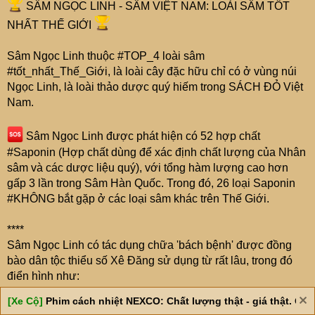
SÂM NGỌC LINH - SÂM VIỆT NAM: LOÀI SÂM TỐT
NHẤT THẾ GIỚI
Sâm Ngọc Linh thuộc #TOP_4 loài sâm
#tốt_nhất_Thế_Giới, là loài cây đặc hữu chỉ có ở vùng núi
Ngọc Linh, là loài thảo dược quý hiếm trong SÁCH ĐỎ Việt
Nam.
Sâm Ngọc Linh được phát hiện có 52 hợp chất
#Saponin (Hợp chất dùng để xác định chất lượng của Nhân
sâm và các dược liệu quý), với tổng hàm lượng cao hơn
gấp 3 lần trong Sâm Hàn Quốc. Trong đó, 26 loại Saponin
#KHÔNG bắt gặp ở các loại sâm khác trên Thế Giới.
****
Sâm Ngọc Linh có tác dụng chữa 'bách bệnh' được đồng
bào dân tộc thiểu số Xê Đăng sử dụng từ rất lâu, trong đó
điển hình như:
[Xe Cộ]
Phim cách nhiệt NEXCO: Chất lượng thật - giá thật. Giá 
Tăng cường sức khỏe, chống nhược sức