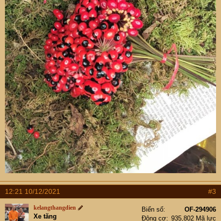
12:21 10/12/2021
#3
kelangthangdien
Biển số
OF-294906
Xe tăng
Động cơ
935,802 Mã lực