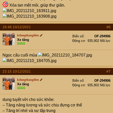
Xóa tan mệt mỏi, giúp thư giãn.
18:48 10/12/2021
#6
kelangthangdien
Biển số
OF-294906
Xe tăng
Động cơ
935,802 Mã lực
Ngọc cẩu cuối mùa
23:15 10/12/2021
#7
kelangthangdien
Biển số
OF-294906
Xe tăng
Động cơ
935,802 Mã lực
dụng tuyệt vời cho sức khỏe:
– Tăng năng lượng và sức chịu đựng cơ thể
– Tăng trí nhớ và sự tập trung