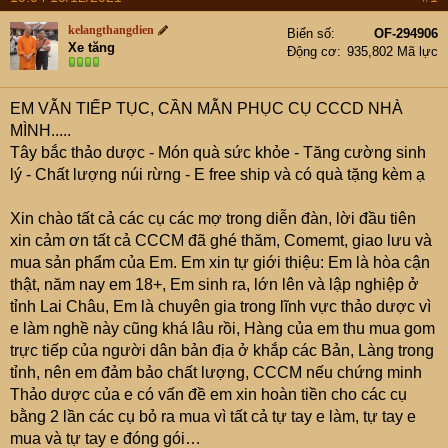
kelangthangdien
Biển số
OF-294906
Xe tăng
Động cơ
935,802 Mã lực
EM VẪN TIẾP TỤC, CẦN MẪN PHỤC CỤ CCCD NHÀ
MÌNH.....
Tây bắc thảo dược - Món quà sức khỏe - Tăng cường sinh
lý - Chất lượng núi rừng - E free ship và có quà tặng kèm ạ
Xin chào tất cả các cụ các mợ trong diễn đàn, lời đầu tiên
xin cảm ơn tất cả CCCM đã ghé thăm, Comemt, giao lưu và
mua sản phẩm của Em. Em xin tự giới thiệu: Em là hòa cận
thật, năm nay em 18+, Em sinh ra, lớn lên và lập nghiệp ở
tỉnh Lai Châu, Em là chuyên gia trong lĩnh vực thảo dược vì
e làm nghề này cũng khá lâu rồi, Hàng của em thu mua gom
trực tiếp của người dân bản địa ở khắp các Bản, Làng trong
tỉnh, nên em đảm bảo chất lượng, CCCM nếu chứng minh
Thảo dược của e có vấn đề em xin hoàn tiền cho các cụ
bằng 2 lần các cụ bỏ ra mua vì tất cả tự tay e làm, tự tay e
mua và tự tay e đóng gói…