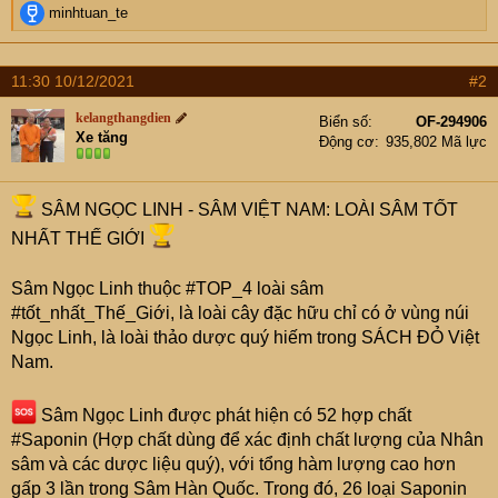
R
minhtuan_te
e
a
c
11:30 10/12/2021
#2
t
i
kelangthangdien
Biển số
OF-294906
o
Xe tăng
Động cơ
935,802 Mã lực
n
s
:
SÂM NGỌC LINH - SÂM VIỆT NAM: LOÀI SÂM TỐT
NHẤT THẾ GIỚI
Sâm Ngọc Linh thuộc #TOP_4 loài sâm
#tốt_nhất_Thế_Giới, là loài cây đặc hữu chỉ có ở vùng núi
Ngọc Linh, là loài thảo dược quý hiếm trong SÁCH ĐỎ Việt
Nam.
Sâm Ngọc Linh được phát hiện có 52 hợp chất
#Saponin (Hợp chất dùng để xác định chất lượng của Nhân
sâm và các dược liệu quý), với tổng hàm lượng cao hơn
gấp 3 lần trong Sâm Hàn Quốc. Trong đó, 26 loại Saponin