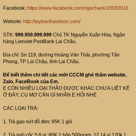
Facebook:
https://www.facebook.com/ngochanlc20092016
Website:
http://taybacthaoduoc.com/
STK:
999.959.999.999
Chủ TK Nguyễn Xuân Hòa, Ngân
hàng Lienviet PostBank Lai Châu.
Địa chỉ: Sn 119, đường Hoàng Văn Thái, phường Tân
Phong, TP Lai Châu, tỉnh Lai Châu.
Để biết thêm chi tiết các mời CCCM ghé thăm website,
Zalo, FaceBook của Em.
E CÒN NHIỀU LOẠI THẢO DƯỢC KHÁC CHƯA LIỆT KÊ
Ở ĐÂY, CỤ MỢ CẦN GÌ NHẮN E HỎI NHÉ
CÁC LOẠI TRÀ:
1. Trà gạo nứt đỗ đen: 95K 1 gói
2. Trà ngũ cốc 5,8 vị: 80K 1 hộp 500gram, 12,14 vị 120k 1