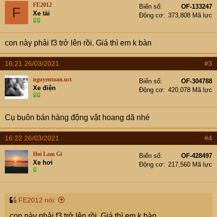
FE2012
Biển số
OF-133247
F
Xe tải
Động cơ
373,808 Mã lực
con này phải f3 trở lên rồi. Giá thì em k bàn
16:21 26/03/2021
#3
nguyentoan.uct
Biển số
OF-304788
Xe điện
Động cơ
420,078 Mã lực
Cụ buôn bán hàng động vật hoang dã nhé
16:22 26/03/2021
#4
Hoi Lam Gi
Biển số
OF-428497
Xe hơi
Động cơ
217,560 Mã lực
FE2012 nói:
con này phải f3 trở lên rồi. Giá thì em k bàn