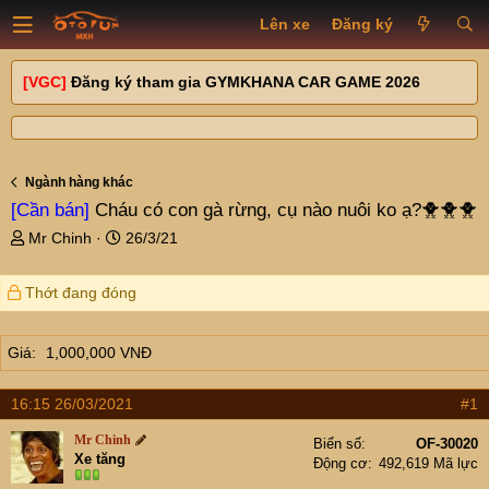
Lên xe
Đăng ký
[VGC]
Đăng ký tham gia GYMKHANA CAR GAME 2026
Ngành hàng khác
[Cần bán]
Cháu có con gà rừng, cụ nào nuôi ko ạ?🐥🐥🐥
T
N
Mr Chinh
26/3/21
h
g
r
à
Thớt đang đóng
e
y
a
g
d
ử
Giá
1,000,000 VNĐ
s
i
t
a
16:15 26/03/2021
#1
r
Mr Chinh
t
Biển số
OF-30020
Xe tăng
Động cơ
492,619 Mã lực
e
r