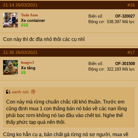
21:14 26/03/2021
#16
Tuấn Auto
Biển số
OF-320027
Xe container
Động cơ
538,397 Mã lực
Con này thì đc đĩa nhỏ thôi các cụ nhỉ
21:30 26/03/2021
#17
hoagvc3
Biển số
OF-301508
Xe tăng
Động cơ
322,183 Mã lực
xanh nói:
Con này mà rừng chuẩn chắc rất khó thuần. Trước em
cũng định mua 1 con thằng bán nó bảo về các nan lồng
phải bọc rơm không nó lao đầu vào chết toi. Nghe thế
thấy phức tạp quá nên thôi.
Cũng ko hẳn cụ ạ, bản chất gà rừng nó sợ người, mua về