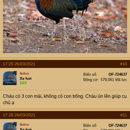
17:25 26/03/2021
#10
linhcn
Biển số
OF-724637
Xe hơi
Động cơ
579,061 Mã lực
Cháu có 3 con mái, không có con trống. Cháu ủn lên giúp cụ
chủ ạ
17:28 26/03/2021
#11
linhcn
Biển số
OF-724637
Xe hơi