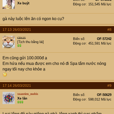
Xe buýt
Động cơ
151,545 Mã lực
gà này luộc lên ăn có ngon ko cụ?
17:13 26/03/2021
#8
CD125
Biển số
OF-57242
[Tịch thu bằng lái]
Động cơ
451,591 Mã lực
Em cũng gửi 100.000đ ạ
Em hứa nếu mua được em cho nó đi Spa tắm nước nóng
ngay tối nay cho khỏe ạ
17:14 26/03/2021
#9
xuantien_mobis
Biển số
OF-50629
Xe lăn
Động cơ
598,012 Mã lực
Loại lông đỏ này giống gà nhà, lông xanh thì cực phẩm