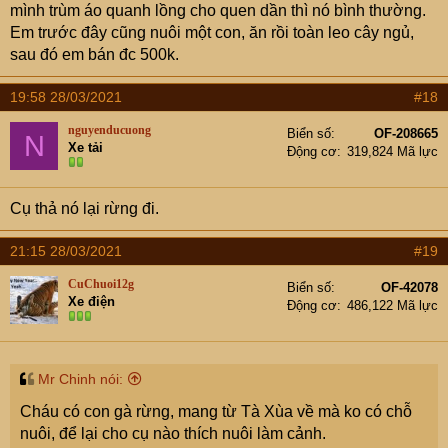
mình trùm áo quanh lồng cho quen dần thì nó bình thường.
Em trước đây cũng nuôi một con, ăn rồi toàn leo cây ngủ,
sau đó em bán đc 500k.
19:58 28/03/2021
#18
nguyenducuong
Biển số
OF-208665
N
Xe tải
Động cơ
319,824 Mã lực
Cụ thả nó lại rừng đi.
21:15 28/03/2021
#19
CuChuoi12g
Biển số
OF-42078
Xe điện
Động cơ
486,122 Mã lực
Mr Chinh nói:
Cháu có con gà rừng, mang từ Tà Xùa về mà ko có chỗ
nuôi, để lại cho cụ nào thích nuôi làm cảnh.