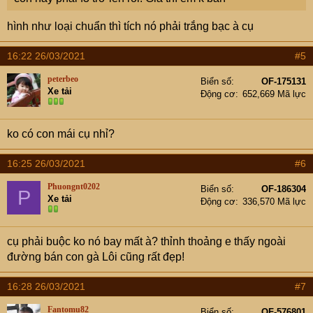
hình như loại chuẩn thì tích nó phải trắng bạc à cụ
16:22 26/03/2021
#5
peterbeo
Biển số
OF-175131
Xe tải
Động cơ
652,669 Mã lực
ko có con mái cụ nhỉ?
16:25 26/03/2021
#6
Phuongnt0202
Biển số
OF-186304
P
Xe tải
Động cơ
336,570 Mã lực
cụ phải buộc ko nó bay mất à? thỉnh thoảng e thấy ngoài
đường bán con gà Lôi cũng rất đẹp!
16:28 26/03/2021
#7
Fantomu82
Biển số
OF-576801