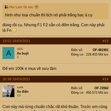
Hoi Lam Gi nói:
hình như loại chuẩn thì tích nó phải trắng bạc à cụ
đúng rồi cụ. Nhưng F1 F2 vẫn có đốm trắng. Con này phải
là Fn
19:52 26/03/2021
#13
ATG
Biển số
OF-481901
A
Xe buýt
Động cơ
229,403 Mã lực
Để em 100k e mua về sưu tầm
20:38 26/03/2021
#14
xanh
Biển số
OF-72062
Xe điện
Động cơ
450,573 Mã lực
Con này mà rừng chuẩn chắc rất khó thuần. Trước em cũng