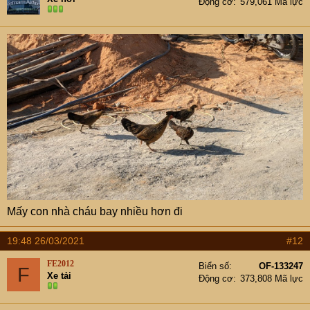
Động cơ
579,061 Mã lực
Mấy con nhà cháu bay nhiều hơn đi
19:48 26/03/2021
#12
FE2012
Biển số
OF-133247
F
Xe tải
Động cơ
373,808 Mã lực