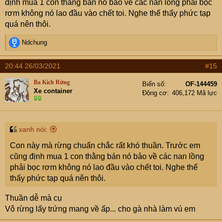
định mua 1 con thằng bán nó bảo về các nan lồng phải bọc
rơm không nó lao đầu vào chết toi. Nghe thế thấy phức tạp
quá nên thôi.
R
Ndchung
e
a
20:44 26/03/2021
#15
c
t
Ba Kích Rừng
Biển số
OF-144459
i
Xe container
Động cơ
406,172 Mã lực
o
n
s
:
xanh nói:
Con này mà rừng chuẩn chắc rất khó thuần. Trước em
cũng định mua 1 con thằng bán nó bảo về các nan lồng
phải bọc rơm không nó lao đầu vào chết toi. Nghe thế
thấy phức tạp quá nên thôi.
Thuần dễ mà cụ
Vô rừng lấy trứng mang về ấp... cho gà nhà làm vú em