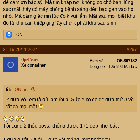
để cảm ơn bác sỹ. Mà tìm khắp nơi không có chỗ bán, lùng
sục mãi thấy có mấy phòng bệnh sáng đèn bạo gan vào hỏi
nhờ. Mà cảm giác mn lúc đó k vui lắm. Mãi sau mới biết khu
đó là khu can thiệp gì gì ấy chứ k phải khu sau sinh
R
TÔN
e
a
21:16 20/11/2024
#267
c
t
Opel Astra
Biển số
OF-803182
O
i
Xe container
Động cơ
106,993 Mã lực
o
n
s
:
TÔN nói:
2 đứa với em là đủ lắm rồi ạ. Sức e ko cố đc đứa thứ 3 về
tất cả mọi mặt
Tôi cũng 2 thôi, boys, không được 1+1 đẹp như bác.
1 đứa dưới 3 tuổi, 1 đứa vài tháng, mệt phết đấy.