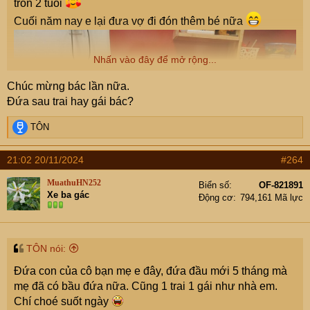
tròn 2 tuổi
Cuối năm nay e lại đưa vợ đi đón thêm bé nữa
Nhấn vào đây để mở rộng...
Chúc mừng bác lần nữa.
Đứa sau trai hay gái bác?
R
TÔN
e
a
21:02 20/11/2024
#264
c
t
MuathuHN252
Biển số
OF-821891
i
Xe ba gác
Động cơ
794,161 Mã lực
o
n
s
:
TÔN nói:
Đứa con của cô bạn mẹ e đây, đứa đầu mới 5 tháng mà
mẹ đã có bầu đứa nữa. Cũng 1 trai 1 gái như nhà em.
Chí choé suốt ngày