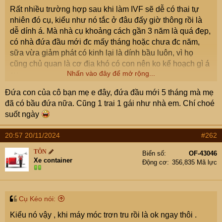
e
Rất nhiều trường hợp sau khi làm IVF sẽ dễ có thai tự
r
nhiên đó cụ, kiểu như nó tắc ở đâu đấy giờ thông rồi là
dễ dính á. Mà nhà cụ khoảng cách gần 3 năm là quá đẹp,
có nhà đứa đầu mới đc mấy tháng hoặc chưa đc năm,
sữa vừa giảm phát có kinh lại là dính bầu luôn, vì họ
cũng chủ quan là cơ địa khó có con nên ko kế hoạch gì á
Nhấn vào đây để mở rộng...
cụ.
Đứa con của cô bạn mẹ e đây, đứa đầu mới 5 tháng mà mẹ
đã có bầu đứa nữa. Cũng 1 trai 1 gái như nhà em. Chí choé
suốt ngày
20:57 20/11/2024
#262
TÔN
Biển số
OF-43046
Xe container
Động cơ
356,835 Mã lực
Cụ Kéo nói:
Kiểu nó vậy , khi máy móc trơn tru rồi là ok ngay thôi .