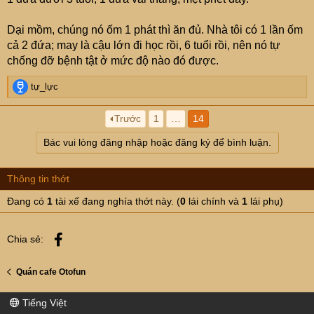
Dại mồm, chúng nó ốm 1 phát thì ăn đủ. Nhà tôi có 1 lần ốm
cả 2 đứa; may là cậu lớn đi học rồi, 6 tuổi rồi, nên nó tự
chống đỡ bệnh tật ở mức độ nào đó được.
R
tự_lực
e
a
Trước
1
…
14
c
t
Bác vui lòng đăng nhập hoặc đăng ký để bình luận.
i
o
n
Thông tin thớt
s
:
Đang có
1
tài xế đang nghía thớt này. (
0
lái chính và
1
lái phụ)
Facebook
Chia sẻ:
Quán cafe Otofun
Tiếng Việt