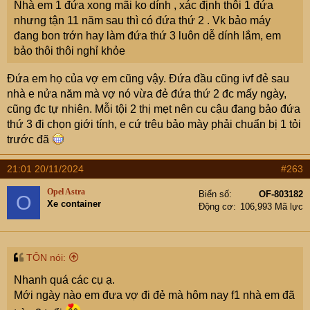
Nhà em 1 đứa xong mãi ko dính , xác định thôi 1 đứa
nhưng tận 11 năm sau thì có đứa thứ 2 . Vk bảo máy
đang bon trớn hay làm đứa thứ 3 luôn dễ dính lắm, em
bảo thôi thôi nghỉ khỏe
Đứa em họ của vợ em cũng vậy. Đứa đầu cũng ivf đẻ sau
nhà e nửa năm mà vợ nó vừa đẻ đứa thứ 2 đc mấy ngày,
cũng đc tự nhiên. Mỗi tội 2 thị mẹt nên cu cậu đang bảo đứa
thứ 3 đi chọn giới tính, e cứ trêu bảo mày phải chuẩn bị 1 tỏi
trước đã
21:01 20/11/2024
#263
Opel Astra
Biển số
OF-803182
O
Xe container
Động cơ
106,993 Mã lực
TÔN nói:
Nhanh quá các cụ ạ.
Mới ngày nào em đưa vợ đi đẻ mà hôm nay f1 nhà em đã