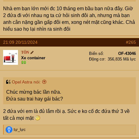
Nhà em bạn lớn mới đc 10 tháng em bầu bạn nữa đây. Giờ
2 đứa đi với nhau ng ta cứ hỏi sinh đôi ah, nhưng mà bạn
anh cân nặng gần gấp đôi em, xong nét mặt cũng khác. Chả
hiểu sao họ lại nhìn ra sinh đôi
21:09 20/11/2024
#265
TÔN
Biển số
OF-43046
Xe container
Động cơ
356,835 Mã lực
Opel Astra nói:
Chúc mừng bác lần nữa.
Đứa sau trai hay gái bác?
2 đứa với em là đủ lắm rồi ạ. Sức e ko cố đc đứa thứ 3 về
tất cả mọi mặt
R
tự_lực
e