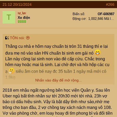
a
21:12 20/11/2024
#266
c
t
tự_lực
Biển số
OF-606987
T
i
Xe điện
Động cơ
1,002,846 Mã lực
o
n
s
:
TÔN nói:
Thằng cu nhà e hôm nay chuẩn bị tròn 31 tháng thì e lại
đưa mẹ nó vào sản HN chuẩn bị sinh em gái nó
Lần này cũng lại sinh non vào đẻ cấp cứu. Chắc trong
hôm nay hoặc mai là sinh. Lại chờ đợi và hồi hộp các cụ
ạ
siêu âm con bé nay đc 35 tuần 1 ngày mả mới có
1,9kg
Nhấn vào đây để mở rộng...
2018 em nhậu ngất ngưởng bên học viện Quân y. Sau lên
Uber ngủ bất tỉnh nhân sự tới 20h30 mới tới nhà. 23h vợ
báo có dấu hiệu sinh. Vậy là bật dậy tỉnh như sáo,nhờ mẹ
trông cho bạn đầu, 2 vợ chồng tay xách nách mang vô 108.
Vợ vào phòng chờ, em loay hoay đi tìm phong bì và đổi tiền