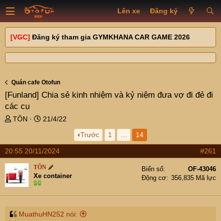
Lên xe
Đăng ký
[VGC]
Đăng ký tham gia GYMKHANA CAR GAME 2026
Quán cafe Otofun
[Funland]
Chia sẻ kinh nhiệm và kỷ niệm đưa vợ đi đẻ đi
các cụ
T
N
TÔN
21/4/22
h
g
Trước
1
…
14
r
à
e
y
20:55 20/11/2024
#261
a
g
d
ử
TÔN
Biển số
OF-43046
s
i
Xe container
Động cơ
356,835 Mã lực
t
a
r
t
MuathuHN252 nói: