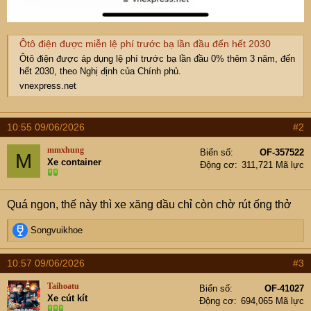
Ôtô điện được miễn lệ phí trước bạ lần đầu đến hết 2030
Ôtô điện được áp dụng lệ phí trước bạ lần đầu 0% thêm 3 năm, đến
hết 2030, theo Nghị định của Chính phủ.
vnexpress.net
10:55 09/06/2026
#2
mmxhung
Biển số
OF-357522
M
Xe container
Động cơ
311,721 Mã lực
Quá ngon, thế này thì xe xăng dầu chỉ còn chờ rút ống thở
R
Songvuikhoe
e
a
10:57 09/06/2026
#3
c
t
Taihoatu
Biển số
OF-41027
i
Xe cút kít
Động cơ
694,065 Mã lực
o