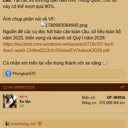
cầu
. Tại các thị trường dẫn đầu như Trung Quốc, con số
này có thể vượt quá 90%.
Ảnh chụp phần nói về VF:
Nguồn để các cụ đọc full báo cáo toàn cầu, số liệu toàn bộ
năm 2025, triển vọng và doanh số Quý I năm 2026:
https://iea.blob.core.windows.net/assets/3718cf37-fac6-
4ee2-aeb0-1546e6222cfc/GlobalEVOutlook2026.pdf
Cá nhân em hiện tại vẫn trung thành với xe xăng
R
Phongtran570
e
a
12:44 09/06/2026
#7
c
t
hd-vt
Biển số
OF-384916
i
Xe lăn
Động cơ
370,909 Mã lực
o
n
s
:
mmxhung nói: