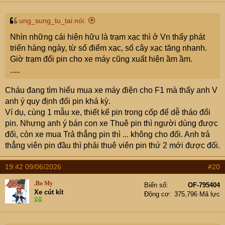
ung_sung_tu_tai nói:
Nhìn những cái hiện hữu là trạm xạc thì ở Vn thấy phát
triển hàng ngày, từ số điểm xạc, số cây xạc tăng nhanh.
Giờ trạm đổi pin cho xe máy cũng xuất hiện ầm ầm.
.....
Cháu đang tìm hiểu mua xe máy điện cho F1 mà thấy anh V
anh ý quy định đổi pin khá kỳ.
Ví dụ, cùng 1 mẫu xe, thiết kế pin trong cốp để dễ tháo đổi
pin. Nhưng anh ý bán con xe Thuê pin thì người dùng được
đổi, còn xe mua Trả thẳng pin thì ... không cho đổi. Anh trả
thẳng viên pin đầu thì phải thuê viên pin thứ 2 mới được đổi.
19:42 09/06/2026
#20
.Bo My
Biển số
OF-795404
Xe cút kít
Động cơ
375,796 Mã lực