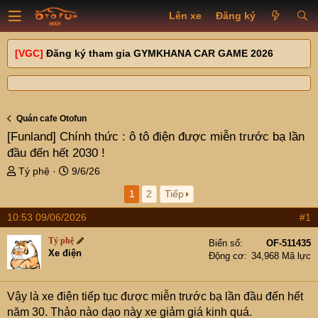
Lên xe
Đăng ký
[VGC]
Đăng ký tham gia GYMKHANA CAR GAME 2026
Quán cafe Otofun
[Funland]
Chính thức : ô tô điện được miễn trước bạ lần
đầu đến hết 2030 !
T
N
Tý phệ
9/6/26
h
g
1
2
Tiếp
r
à
e
y
10:53 09/06/2026
#1
a
g
d
ử
Tý phệ
Biển số
OF-511435
s
i
Xe điện
Động cơ
34,968 Mã lực
t
a
r
Vậy là xe điện tiếp tục được miễn trước bạ lần đầu đến hết
t
năm 30. Thảo nào dạo này xe giảm giá kinh quá.