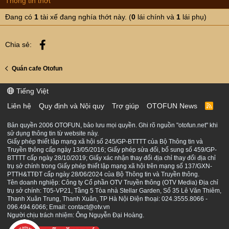
Thông tin thớt
Đang có
1
tài xế đang nghía thớt này. (
0
lái chính và
1
lái phụ)
Facebook
Chia sẻ:
Quán cafe Otofun
Tiếng Việt
Liên hệ
Quy định và Nội quy
Trợ giúp
OTOFUN News
R
S
S
Bản quyền 2006 OTOFUN, bảo lưu mọi quyền. Ghi rõ nguồn "otofun.net" khi
sử dụng thông tin từ website này.
Giấy phép thiết lập mạng xã hội số 245/GP-BTTTT của Bộ Thông tin và
Truyền thông cấp ngày 13/05/2016; Giấy phép sửa đổi, bổ sung số 459/GP-
BTTTT cấp ngày 28/10/2019; Giấy xác nhận thay đổi địa chỉ thay đổi địa chỉ
trụ sở chính trong Giấy phép thiết lập mạng xã hội trên mạng số 137/GXN-
PTTH&TTĐT cấp ngày 28/06/2024 của Bộ Thông tin và Truyền thông.
Tên doanh nghiệp: Công ty Cổ phần OTV Truyền thông (OTV Media) Địa chỉ
trụ sở chính: T05-VP21, Tầng 5 Tòa nhà Stellar Garden, Số 35 Lê Văn Thiêm,
Thanh Xuân Trung, Thanh Xuân, TP Hà Nội Điện thoại: 024.3555.8066 -
096.494.6066; Email: contact@otv.vn
Người chịu trách nhiệm: Ông Nguyễn Đại Hoàng.