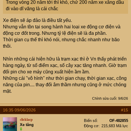
Trong vòng 20 năm tới thì khó, chứ 200 năm xe xăng dầu
đi vào dĩ vãng là cái chắc
Xe điện sẽ áp đảo là điều tất yếu.
Nhưng vẫn tồn tại song hành hai loại xe động cơ điện và
động cơ đốt trong. Nhưng tỷ lệ điện sẽ là đa phần.
Thời gian cụ thể thì khó nói, nhưng chắc nhanh như bão
thôi.
Nhìn những cái hiện hữu là trạm xạc thì ở Vn thấy phát triển
hàng ngày, từ số điểm xạc, số cây xạc tăng nhanh. Giờ trạm
đổi pin cho xe máy cũng xuất hiện ầm ầm.
Những cái "vô hình" như thời gian chạy, thời gian xạc, công
năng của pin.... thay đổi âm thầm nhưng cũng ở mức chóng
mặt.
Chỉnh sửa cuối:
9/6/26
16:35 09/06/2026
#15
clicklacp
Biển số
OF-482855
Xe tăng
Động cơ
215,683 Mã lực