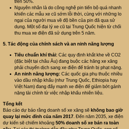
trên 50%.
Nguyên nhân là do công nghệ pin tiến bộ quá nhanh
khiến các mẫu xe cũ sớm lỗi thời, cùng với những lo
ngại của người mua về độ bền của pin đã qua sử
dụng. Một số đại lý xe cũ tại Trung Quốc hiện từ chối
thu mua xe điện đã sử dụng trên 5 năm.
5. Tác động của chính sách và an ninh năng lượng
Tiêu chuẩn khí thải:
Các quy định khắt khe về CO2
(đặc biệt tại châu Âu) đang buộc các hãng xe xăng
phải chuyển dịch sang xe điện để tránh bị phạt nặng.
An ninh năng lượng:
Các quốc gia phụ thuộc nhiều
vào dầu nhập khẩu (như Trung Quốc, Ethiopia hay
Việt Nam) đang đẩy mạnh xe điện để giảm bớt gánh
nặng tài chính từ việc nhập khẩu nhiên liệu.
Tổng kết
Báo cáo dự báo rằng doanh số xe xăng sẽ
không bao giờ
quay lại mức đỉnh của năm 2017
. Đến năm 2035, xe điện
dự kiến sẽ chiếm khoảng
50% doanh số xe bán ra toàn