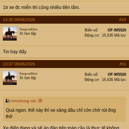
1tr xe đc miễn thì cũng nhiều tiền lắm.
13:30 09/06/2026
#10
Songvuikhoe
Biển số
OF-905520
Xì hơi lốp
Động cơ
15,535 Mã lực
Tin hay đấy
13:37 09/06/2026
#11
Songvuikhoe
Biển số
OF-905520
Xì hơi lốp
Động cơ
15,535 Mã lực
mmxhung nói:
Quá ngon, thế này thì xe xăng dầu chỉ còn chờ rút ống
thở
Xe điện đang và sẽ áp đảo trên toàn cầu là thực tế không