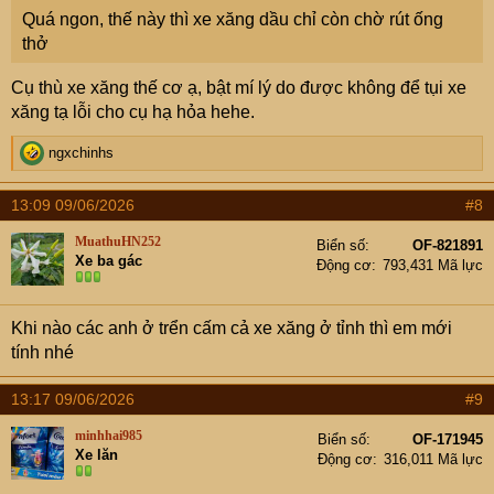
Quá ngon, thế này thì xe xăng dầu chỉ còn chờ rút ống
thở
Cụ thù xe xăng thế cơ ạ, bật mí lý do được không để tụi xe
xăng tạ lỗi cho cụ hạ hỏa hehe.
R
ngxchinhs
e
a
13:09 09/06/2026
#8
c
t
MuathuHN252
Biển số
OF-821891
i
Xe ba gác
Động cơ
793,431 Mã lực
o
n
s
Khi nào các anh ở trển cấm cả xe xăng ở tỉnh thì em mới
:
tính nhé
13:17 09/06/2026
#9
minhhai985
Biển số
OF-171945
Xe lăn
Động cơ
316,011 Mã lực