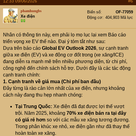
12:33 09/06/2026
#6
phamhungbs
Biển số
OF-77059
Xe điện
Động cơ
404,903 Mã lực
Nhân có thông tin này, em phải lọ mọ lục lại xem Báo cáo
triển vọng xe EV thế nào. Đại ý tóm tắt như sau:
Dựa trên báo cáo
Global EV Outlook 2026
, sự cạnh tranh
giữa xe điện (EV) và xe động cơ đốt trong (xe xăng/ICE)
đang diễn ra mạnh mẽ trên nhiều phương diện, từ chi phí,
công nghệ đến chính sách hỗ trợ. Dưới đây là các tác động
cạnh tranh chính:
1. Cạnh tranh về giá mua (Chi phí ban đầu)
Đây từng là rào cản lớn nhất của xe điện, nhưng khoảng
cách này đang thu hẹp nhanh chóng:
Tại Trung Quốc:
Xe điện đã đạt được lợi thế vượt
trội. Năm 2025, khoảng
70% xe điện bán ra tại đây
có giá rẻ hơn
so với các mẫu xe xăng tương đương.
Trong phân khúc xe nhỏ, xe điện gần như đã thay thế
hoàn toàn xe xăng.