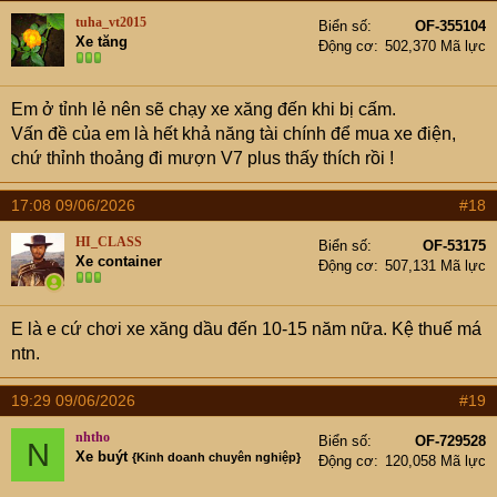
tuha_vt2015
Biển số
OF-355104
Xe tăng
Động cơ
502,370 Mã lực
Em ở tỉnh lẻ nên sẽ chạy xe xăng đến khi bị cấm.
Vấn đề của em là hết khả năng tài chính để mua xe điện,
chứ thỉnh thoảng đi mượn V7 plus thấy thích rồi !
17:08 09/06/2026
#18
HI_CLASS
Biển số
OF-53175
Xe container
Động cơ
507,131 Mã lực
E là e cứ chơi xe xăng dầu đến 10-15 năm nữa. Kệ thuế má
ntn.
19:29 09/06/2026
#19
nhtho
Biển số
OF-729528
N
Xe buýt
{Kinh doanh chuyên nghiệp}
Động cơ
120,058 Mã lực