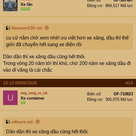
Biển số
OF-167407
Xe lăn
Động cơ
984,517 Mã lực
Namson230 nói:
cụ cứ nằm chờ xem nhé! ưu việt hơn xe xăng, dầu thì thế
giới đã chuyển hết sang xe điện rồi
Dần dần thì xe xăng dầu cũng hết thôi.
Trong vòng 20 năm tới thì khó, chứ 200 năm xe xăng dầu đi
vào dĩ vãng là cái chắc
16:13 09/06/2026
#14
ung_sung_tu_tai
Biển số
OF-710823
U
Xe container
Động cơ
305,075 Mã lực
vdtours nói:
Dần dần thì xe xăng dầu cũng hết thôi.