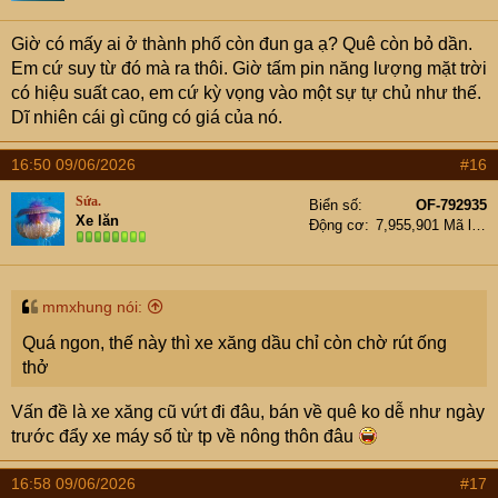
Giờ có mấy ai ở thành phố còn đun ga ạ? Quê còn bỏ dần.
Em cứ suy từ đó mà ra thôi. Giờ tấm pin năng lượng mặt trời
có hiệu suất cao, em cứ kỳ vọng vào một sự tự chủ như thế.
Dĩ nhiên cái gì cũng có giá của nó.
16:50 09/06/2026
#16
Sứa.
Biển số
OF-792935
Xe lăn
Động cơ
7,955,901 Mã lực
mmxhung nói:
Quá ngon, thế này thì xe xăng dầu chỉ còn chờ rút ống
thở
Vấn đề là xe xăng cũ vứt đi đâu, bán về quê ko dễ như ngày
trước đẩy xe máy số từ tp về nông thôn đâu
16:58 09/06/2026
#17