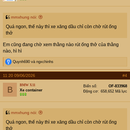
n
s
:
mmxhung nói:
Quá ngon, thế này thì xe xăng dầu chỉ còn chờ rút ống
thở
Em cũng đang chờ xem thằng nào rút ống thở của thằng
nào, hì hì
R
Quynh690
và
ngxchinhs
e
a
11:20 09/06/2026
#4
c
t
BMW X11
Biển số
OF-833968
B
i
Xe container
Động cơ
658,652 Mã lực
o
n
s
:
mmxhung nói:
Quá ngon, thế này thì xe xăng dầu chỉ còn chờ rút ống
thở