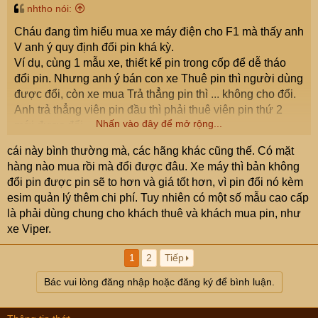
nhtho nói:
Cháu đang tìm hiểu mua xe máy điện cho F1 mà thấy anh
V anh ý quy định đổi pin khá kỳ.
Ví dụ, cùng 1 mẫu xe, thiết kế pin trong cốp để dễ tháo
đổi pin. Nhưng anh ý bán con xe Thuê pin thì người dùng
được đổi, còn xe mua Trả thẳng pin thì ... không cho đổi.
Anh trả thẳng viên pin đầu thì phải thuê viên pin thứ 2
Nhấn vào đây để mở rộng...
mới được đổi.
cái này bình thường mà, các hãng khác cũng thế. Có mặt
hàng nào mua rồi mà đổi được đâu. Xe máy thì bản không
đổi pin được pin sẽ to hơn và giá tốt hơn, vì pin đổi nó kèm
esim quản lý thêm chi phí. Tuy nhiên có một số mẫu cao cấp
là phải dùng chung cho khách thuê và khách mua pin, như
xe Viper.
1
2
Tiếp
Bác vui lòng đăng nhập hoặc đăng ký để bình luận.