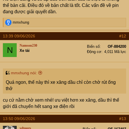
thể bàn cãi. Điều đó về bản chất là tốt. Các vấn đề về pin
đang được giải quyết dần.
R
mmxhung
e
a
13:39 09/06/2026
#12
c
t
Namson230
Biển số
OF-884200
N
i
Xe tải
Động cơ
4,011 Mã lực
o
n
s
:
mmxhung nói:
Quá ngon, thế này thì xe xăng dầu chỉ còn chờ rút ống
thở
cụ cứ nằm chờ xem nhé! ưu việt hơn xe xăng, dầu thì thế
giới đã chuyển hết sang xe điện rồi
13:50 09/06/2026
#13
vdtours