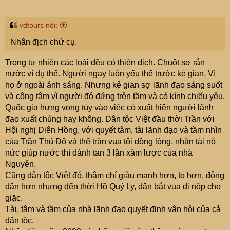
e
r
vdtours nói:
Nhân địch chứ cụ.
Trong tự nhiên các loài đều có thiên địch. Chuột sợ rắn
nước ví dụ thế. Người ngay luôn yếu thế trước kẻ gian. Vì
họ ở ngoài ánh sáng. Nhưng kẻ gian sợ lãnh đạo sáng suốt
và công tâm vì người đó đứng trên tầm và có kính chiếu yêu.
Quốc gia hưng vong tùy vào việc có xuất hiện người lãnh
đạo xuất chúng hay không. Dân tộc Việt đầu thời Trần với
Hội nghị Diên Hồng, với quyết tâm, tài lãnh đạo và tầm nhìn
của Trần Thủ Độ và thế trận vua tôi đồng lòng, nhân tài nô
nức giúp nước thì đánh tan 3 lần xâm lược của nhà
Nguyên.
Cũng dân tộc Việt đó, thậm chí giàu mạnh hơn, to hơn, đông
dân hơn nhưng đến thời Hồ Quý Ly, dân bắt vua đi nộp cho
giặc.
Tài, tâm và tầm của nhà lãnh đạo quyết định vận hội của cả
dân tộc.