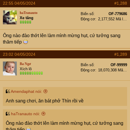
22:55 04/05/2024
#1,288
haTranauto
Biển số
OF-779686
Xe tăng
Động cơ
2,177,552 Mã lực
Ông nào đào thớt lên làm mình mừng hụt, cứ tưởng sang
thăm tiếp
23:02 04/05/2024
#1,289
Ba Ngơ
Biển số
OF-99999
Xích lô
Động cơ
18,070,308 Mã lực
Amendaphat nói:
Anh sang chơi, ăn bát phở Thìn rồi về
haTranauto nói:
Ông nào đào thớt lên làm mình mừng hụt, cứ tưởng sang
thăm tiếp