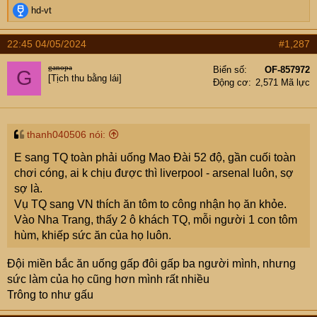
R
hd-vt
e
a
22:45 04/05/2024
#1,287
c
t
ganopa
Biển số
OF-857972
G
i
[Tịch thu bằng lái]
Động cơ
2,571 Mã lực
o
n
s
:
thanh040506 nói:
E sang TQ toàn phải uống Mao Đài 52 độ, gần cuối toàn
chơi cóng, ai k chịu được thì liverpool - arsenal luôn, sợ
sợ là.
Vụ TQ sang VN thích ăn tôm to công nhận họ ăn khỏe.
Vào Nha Trang, thấy 2 ô khách TQ, mỗi người 1 con tôm
hùm, khiếp sức ăn của họ luôn.
Đội miền bắc ăn uống gấp đôi gấp ba người mình, nhưng
sức làm của họ cũng hơn mình rất nhiều
Trông to như gấu