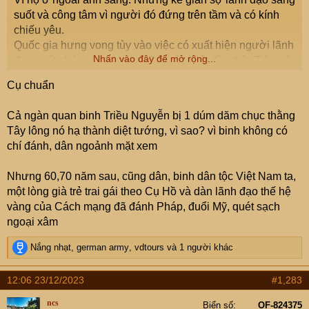
suốt và công tâm vì người đó đứng trên tầm và có kính
chiếu yêu.
Quốc gia hưng vong tùy vào việc có xuất hiện người lãnh
Nhấn vào đây để mở rộng...
đạo xuất chúng hay không. Dân tộc Việt đầu thời Trần với
Hội nghị Diên Hồng, với quyết tâm, tài lãnh đạo và tầm
Cụ chuẩn
nhìn của Trần Thủ Độ và thế trận vua tôi đồng lòng, nhân
tài nô nức giúp nước thì đánh tan 3 lần xâm lược của nhà
Cả ngàn quan binh Triều Nguyễn bị 1 dúm dăm chục thằng
Nguyên.
Tây lông nó hạ thành diệt tướng, vì sao? vì binh không có
Cũng dân tộc Việt đó, thậm chí giàu mạnh hơn, to hơn,
chí đánh, dân ngoảnh mặt xem
đông dân hơn nhưng đến thời Hồ Quý Ly, dân bắt vua đi
nộp cho giặc.
Nhưng 60,70 năm sau, cũng dân, binh dân tộc Việt Nam ta,
Tài, tâm và tầm của nhà lãnh đạo quyết định vận hội của
một lòng già trẻ trai gái theo Cụ Hồ và dàn lãnh đạo thế hệ
cả dân tộc.
vàng của Cách mạng đã đánh Pháp, đuổi Mỹ, quét sạch
Nhân tiện, năm 2023 có những việc âm thầm mà quan
ngoại xâm
trọng số 1 đang làm: xây dựng, cải tiến thể chế.
R
Nắng nhạt
,
german army
,
vdtours
và 1 người khác
Phó Thủ tướng: Chị Trà gọi điện cho tôi nhiều nhất để thúc đẩy công việc
e
“Tôi phụ trách 10 bộ, chị Trà là người nhắn tin gọi điện
a
12:06 23/12/2023
#1,283
cho tôi nhiều nhất, các thứ trưởng cũng vậy để thúc
c
đẩy công việc”.
t
ncs
Biển số
OF-824375
vietnamnet.vn
i