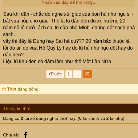
Nhấn vào đây để mở rộng...
Nguyên.
Cũng dân tộc Việt đó, thậm chí giàu mạnh hơn, to hơn,
Sau khi dân - chắc do nghe xúi giục của bọn hủ nho ngu si -
đông dân hơn nhưng đến thời Hồ Quý Ly, dân bắt vua đi
bắt vua nộp cho giặc. Thế là lũ dân đen được hưởng 20
nộp cho giặc.
năm nô lệ dưới ách cai trị của nhà Minh. chúng đốt sạch phá
sạch.
Phó Thủ tướng: Chị Trà gọi điện cho tôi nhiều nhất để thúc đẩy công việc
vậy thì đấy là Đúng hay Sai hả cụ??? 20 năm bắc thuộc là
“Tôi phụ trách 10 bộ, chị Trà là người nhắn tin gọi điện
cho tôi nhiều nhất, các thứ trưởng cũng vậy để thúc
lỗi do ai: do vua Hồ Quý Ly hay do lũ hủ nho ngu dốt hay do
đẩy công việc”.
dân đen?
vietnamnet.vn
Liệu lũ khu đen có dám làm như thế Một Lần Nữa
Trước
1
…
65
Thớt đang đóng
Thông tin thớt
Đang có
2
tài xế đang nghía thớt này. (
0
lái chính và
2
lái phụ)
Facebook
Chia sẻ: