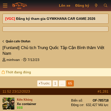
Lên xe
Đăng ký
[VGC]
Đăng ký tham gia GYMKHANA CAR GAME 2026
Quán cafe Otofun
[Funland]
Chủ tịch Trung Quốc Tập Cận Bình thăm Việt
Nam
T
N
minhvan
7/12/23
h
g
r
à
Thớt đang đóng
e
y
a
g
d
ử
Trước
1
…
65
s
i
11:52 23/12/2023
#1,281
t
a
Kiên Khùng
Biển số
OF-785718
r
Xe container
Động cơ
632,427 Mã lực
t