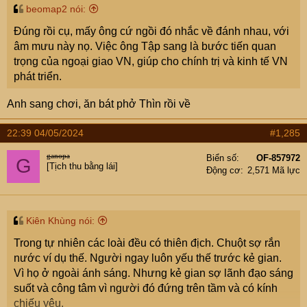
beomap2 nói:
Đúng rồi cụ, mấy ông cứ ngồi đó nhắc về đánh nhau, với
âm mưu này nọ. Việc ông Tập sang là bước tiến quan
trọng của ngoại giao VN, giúp cho chính trị và kinh tế VN
phát triển.
Anh sang chơi, ăn bát phở Thìn rồi về
22:39 04/05/2024
#1,285
ganopa
Biển số
OF-857972
G
[Tịch thu bằng lái]
Động cơ
2,571 Mã lực
Kiên Khùng nói:
Trong tự nhiên các loài đều có thiên địch. Chuột sợ rắn
nước ví dụ thế. Người ngay luôn yếu thế trước kẻ gian.
Vì họ ở ngoài ánh sáng. Nhưng kẻ gian sợ lãnh đạo sáng
suốt và công tâm vì người đó đứng trên tầm và có kính
chiếu yêu.