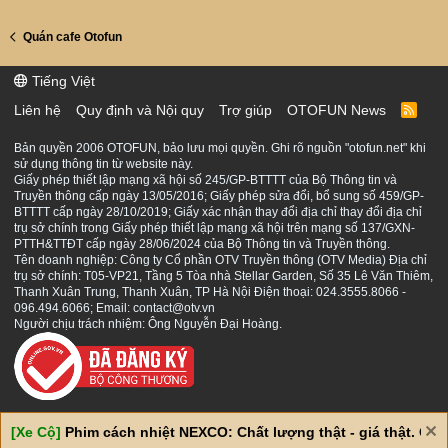
Quán cafe Otofun
Tiếng Việt
Liên hệ
Quy định và Nội quy
Trợ giúp
OTOFUN News
R
S
S
Bản quyền 2006 OTOFUN, bảo lưu mọi quyền. Ghi rõ nguồn "otofun.net" khi
sử dụng thông tin từ website này.
Giấy phép thiết lập mạng xã hội số 245/GP-BTTTT của Bộ Thông tin và
Truyền thông cấp ngày 13/05/2016; Giấy phép sửa đổi, bổ sung số 459/GP-
BTTTT cấp ngày 28/10/2019; Giấy xác nhận thay đổi địa chỉ thay đổi địa chỉ
trụ sở chính trong Giấy phép thiết lập mạng xã hội trên mạng số 137/GXN-
PTTH&TTĐT cấp ngày 28/06/2024 của Bộ Thông tin và Truyền thông.
Tên doanh nghiệp: Công ty Cổ phần OTV Truyền thông (OTV Media) Địa chỉ
trụ sở chính: T05-VP21, Tầng 5 Tòa nhà Stellar Garden, Số 35 Lê Văn Thiêm,
Thanh Xuân Trung, Thanh Xuân, TP Hà Nội Điện thoại: 024.3555.8066 -
096.494.6066; Email: contact@otv.vn
Người chịu trách nhiệm: Ông Nguyễn Đại Hoàng.
[Xe Cộ]
Phim cách nhiệt NEXCO: Chất lượng thật - giá thật. Giá 