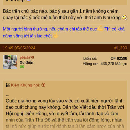
Bác trên chứ bác nào, bác ý sau gần 1 năm không chém,
quay lại bác ý bốc mộ luôn thớt này với thớt anh Nhưỡng
Một người bình thường, nếu chăm chỉ tập thể dục
Thì có khả
năng sống tới tận lúc chết
19:49 05/05/2024
#1,290
pbinh979
Biển số
OF-82598
Xe điện
Động cơ
436,278 Mã lực
Kiên Khùng nói:
...
Quốc gia hưng vong tùy vào việc có xuất hiện người lãnh
đạo xuất chúng hay không. Dân tộc Việt đầu thời Trần với
Hội nghị Diên Hồng, với quyết tâm, tài lãnh đạo và tầm
nhìn của Trần Thủ Độ và thế trận vua tôi đồng lòng, nhân
tài nô nức giúp nước thì đánh tan 3 lần xâm lược của nhà