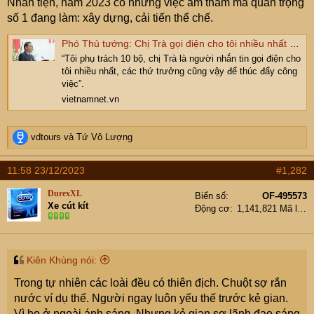
Nhân tiện, năm 2023 có những việc âm thầm mà quan trọng
số 1 đang làm: xây dựng, cải tiến thể chế.
Phó Thủ tướng: Chị Trà gọi điện cho tôi nhiều nhất để thúc đẩy công việc
“Tôi phụ trách 10 bộ, chị Trà là người nhắn tin gọi điện cho
tôi nhiều nhất, các thứ trưởng cũng vậy để thúc đẩy công
việc”.
vietnamnet.vn
R
vdtours
và
Tứ Vô Lượng
e
a
11:58 23/12/2023
#1,282
c
t
DurexXL
Biển số
OF-495573
i
Xe cút kít
Động cơ
1,141,821 Mã lực
o
n
s
:
Kiên Khùng nói:
Trong tự nhiên các loài đều có thiên địch. Chuột sợ rắn
nước ví dụ thế. Người ngay luôn yếu thế trước kẻ gian.
Vì họ ở ngoài ánh sáng. Nhưng kẻ gian sợ lãnh đạo sáng