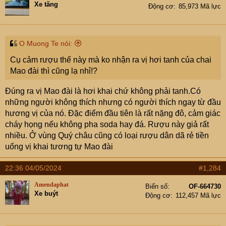
Xe tăng
Động cơ
85,973 Mã lực
o
n
s
:
O Muong Te nói:
Cụ cảm rượu thế này mà ko nhận ra vị hơi tanh của chai
Mao đài thì cũng lạ nhỉ!?
Đúng ra vị Mao đài là hơi khai chứ không phải tanh.Có
những người không thích nhưng có người thích ngay từ đầu
hương vị của nó. Đặc điểm đầu tiên là rất nặng đô, cảm giác
cháy họng nếu không pha soda hay đá. Rượu này giả rất
nhiều. Ở vùng Quý châu cũng có loại rượu dân dã rẻ tiền
uống vị khai tương tự Mao đài
22:36 04/05/2024
#1,284
Amendaphat
Biển số
OF-664730
Xe buýt
Động cơ
112,457 Mã lực