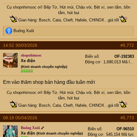
Cụ
shopnhimsoc
ơi! Bếp Từ, Hút mùi, Chậu vòi, Bệt xí, sen tắm, bồn
tắm, hút bụi
Gian hàng: Bosch, Cata, Cheft, Hafele, CHINOX...giá tốt
R
Buông Xuôi
e
a
14:52 30/03/2026
#5,772
c
t
shopnhimsoc
Biển số
OF-192383
i
Xe điện
Động cơ
1,690,013 Mã lực
o
{Kinh doanh chuyên nghiệp}
n
s
:
Em vào thăm shop bán hàng đầu tuần mới
Cụ
shopnhimsoc
ơi! Bếp Từ, Hút mùi, Chậu vòi, Bệt xí, sen tắm, bồn
tắm, hút bụi
Gian hàng: Bosch, Cata, Cheft, Hafele, CHINOX...giá tốt
08:18 05/04/2026
#5,773
Buông Xuôi
Biển số
OF-96510
Xe điện
{Kinh doanh chuyên nghiệp}
Động cơ
545,154 Mã lực