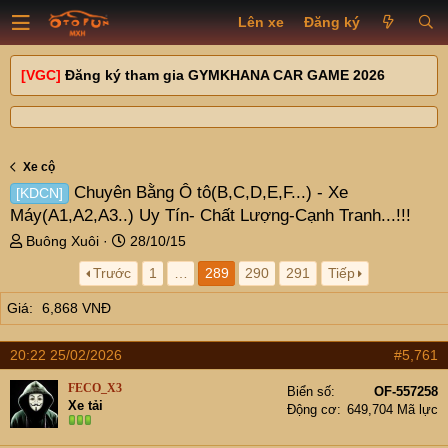
Lên xe
Đăng ký
[VGC]
Đăng ký tham gia GYMKHANA CAR GAME 2026
Xe cộ
Chuyên Bằng Ô tô(B,C,D,E,F...) - Xe
[KDCN]
Máy(A1,A2,A3..) Uy Tín- Chất Lượng-Cạnh Tranh...!!!
T
N
Buông Xuôi
28/10/15
h
g
Trước
1
…
289
290
291
Tiếp
r
à
e
y
Giá
6,868 VNĐ
a
g
d
ử
s
i
20:22 25/02/2026
#5,761
t
FECO_X3
a
Biển số
OF-557258
Xe tải
Động cơ
649,704 Mã lực
r
t