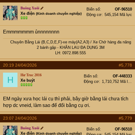
Buông Xuôi
Biển số
OF-96510
Xe điện
{Kinh doanh chuyên nghiệp}
Động cơ
545,154 Mã lực
Emmmmmmm ủnnnnnnnn
Chuyên Bằng Lái (B,C,D,E,F)-xe máy(A2,A3)
/
Xe Chở hàng đa năng
2 bánh gập
- KHĂN LAU ĐA DỤNG 3M
LH: 0972.898.555​
20:19 24/04/2026
#5,778
Hư Truc 2016
Biển số
OF-448333
H
Xe buýt
Động cơ
1,710,752 Mã lực
EM ngày xưa học lái cụ thì phải, bây giờ bằng lái chưa tích
hợp dc vneid, làm sao để đổi bằng cụ ơi.
23:07 24/04/2026
#5,779
Buông Xuôi
Biển số
OF-96510
Xe điện
{Kinh doanh chuyên nghiệp}
Động cơ
545,154 Mã lực