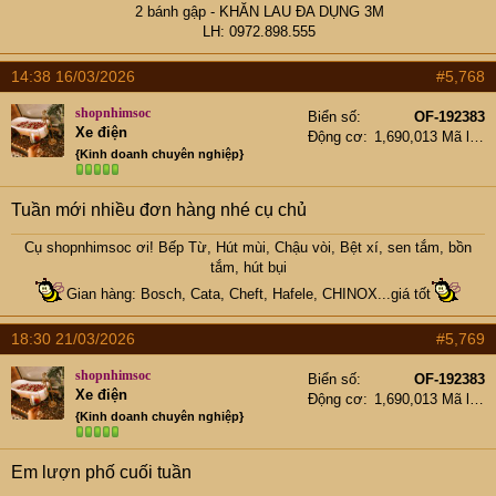
2 bánh gập
- KHĂN LAU ĐA DỤNG 3M
LH: 0972.898.555​
14:38 16/03/2026
#5,768
shopnhimsoc
Biển số
OF-192383
Xe điện
Động cơ
1,690,013 Mã lực
{Kinh doanh chuyên nghiệp}
Tuần mới nhiều đơn hàng nhé cụ chủ
Cụ
shopnhimsoc
ơi! Bếp Từ, Hút mùi, Chậu vòi, Bệt xí, sen tắm, bồn
tắm, hút bụi
Gian hàng: Bosch, Cata, Cheft, Hafele, CHINOX...giá tốt
18:30 21/03/2026
#5,769
shopnhimsoc
Biển số
OF-192383
Xe điện
Động cơ
1,690,013 Mã lực
{Kinh doanh chuyên nghiệp}
Em lượn phố cuối tuần