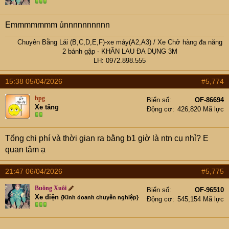
Emmmmmmm ủnnnnnnnnnn
Chuyên Bằng Lái (B,C,D,E,F)-xe máy(A2,A3)
/
Xe Chở hàng đa năng
2 bánh gập
- KHĂN LAU ĐA DỤNG 3M
LH: 0972.898.555​
15:38 05/04/2026
#5,774
hpg
Biển số
OF-86694
Xe tăng
Động cơ
426,820 Mã lực
Tổng chi phí và thời gian ra bằng b1 giờ là ntn cụ nhỉ? E
quan tâm ạ
21:47 06/04/2026
#5,775
Buông Xuôi
Biển số
OF-96510
Xe điện
{Kinh doanh chuyên nghiệp}
Động cơ
545,154 Mã lực