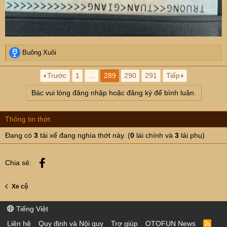
R
Buông Xuôi
e
a
Trước
1
…
289
290
291
Tiếp
c
t
Bác vui lòng đăng nhập hoặc đăng ký để bình luận.
i
o
n
Thông tin thớt
s
:
Đang có
3
tài xế đang nghía thớt này. (
0
lái chính và
3
lái phụ)
Facebook
Chia sẻ:
Xe cộ
Tiếng Việt
Liên hệ
Quy định và Nội quy
Trợ giúp
OTOFUN News
R