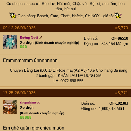
Cụ
shopnhimsoc
ơi! Bếp Từ, Hút mùi, Chậu vòi, Bệt xí, sen tắm, bồn
tắm, hút bụi
Gian hàng: Bosch, Cata, Cheft, Hafele, CHINOX...giá tốt
09:12 26/03/2026
#5,770
Buông Xuôi
Biển số
OF-96510
Xe điện
{Kinh doanh chuyên nghiệp}
Động cơ
545,154 Mã lực
Emmmmmmm ủnnnnnnnn
Chuyên Bằng Lái (B,C,D,E,F)-xe máy(A2,A3)
/
Xe Chở hàng đa năng
2 bánh gập
- KHĂN LAU ĐA DỤNG 3M
LH: 0972.898.555​
17:25 26/03/2026
#5,771
shopnhimsoc
Biển số
OF-192383
Xe điện
Động cơ
1,690,013 Mã lực
{Kinh doanh chuyên nghiệp}
Em ghé quán giờ chiều muộn