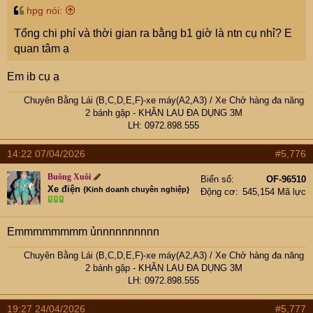
hpg nói:
Tổng chi phí và thời gian ra bằng b1 giờ là ntn cụ nhỉ? E
quan tâm ạ
Em ib cụ ạ
Chuyên Bằng Lái (B,C,D,E,F)-xe máy(A2,A3)
/
Xe Chở hàng đa năng
2 bánh gập
- KHĂN LAU ĐA DỤNG 3M
LH: 0972.898.555​
14:22 07/04/2026
#5,776
Buông Xuôi
Biển số
OF-96510
Xe điện
{Kinh doanh chuyên nghiệp}
Động cơ
545,154 Mã lực
Emmmmmmmm ủnnnnnnnnnn
Chuyên Bằng Lái (B,C,D,E,F)-xe máy(A2,A3)
/
Xe Chở hàng đa năng
2 bánh gập
- KHĂN LAU ĐA DỤNG 3M
LH: 0972.898.555​
19:27 24/04/2026
#5,777