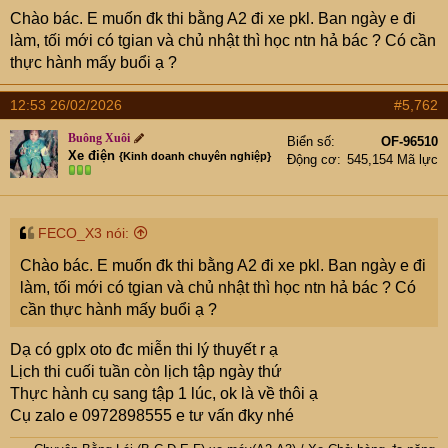
e
Chào bác. E muốn đk thi bằng A2 đi xe pkl. Ban ngày e đi
r
làm, tối mới có tgian và chủ nhật thì học ntn hả bác ? Có cần
thực hành mấy buổi ạ ?
12:53 26/02/2026
#5,762
Buông Xuôi
Biển số
OF-96510
Xe điện
{Kinh doanh chuyên nghiệp}
Động cơ
545,154 Mã lực
FECO_X3 nói:
Chào bác. E muốn đk thi bằng A2 đi xe pkl. Ban ngày e đi
làm, tối mới có tgian và chủ nhật thì học ntn hả bác ? Có
cần thực hành mấy buổi ạ ?
Dạ có gplx oto đc miễn thi lý thuyết r ạ
Lịch thi cuối tuần còn lịch tập ngày thứ
Thực hành cụ sang tập 1 lúc, ok là về thôi ạ
Cụ zalo e 0972898555 e tư vấn đky nhé