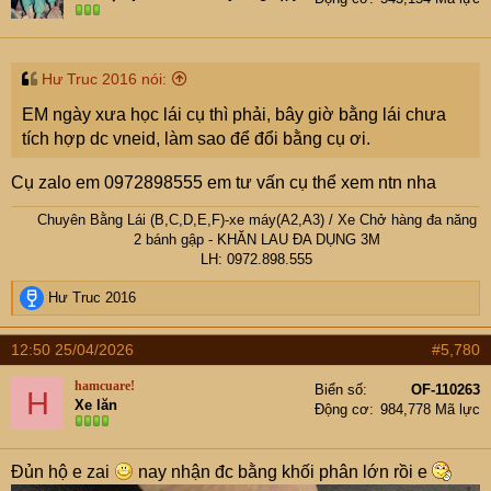
Hư Truc 2016 nói:
EM ngày xưa học lái cụ thì phải, bây giờ bằng lái chưa
tích hợp dc vneid, làm sao để đổi bằng cụ ơi.
Cụ zalo em 0972898555 em tư vấn cụ thể xem ntn nha
Chuyên Bằng Lái (B,C,D,E,F)-xe máy(A2,A3)
/
Xe Chở hàng đa năng
2 bánh gập
- KHĂN LAU ĐA DỤNG 3M
LH: 0972.898.555​
R
Hư Truc 2016
e
a
12:50 25/04/2026
#5,780
c
t
hamcuare!
Biển số
OF-110263
H
i
Xe lăn
Động cơ
984,778 Mã lực
o
n
s
Đủn hộ e zai
nay nhận đc bằng khối phân lớn rồi e
: