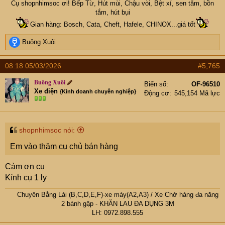
Cụ
shopnhimsoc
ơi! Bếp Từ, Hút mùi, Chậu vòi, Bệt xí, sen tắm, bồn
tắm, hút bụi
Gian hàng: Bosch, Cata, Cheft, Hafele, CHINOX...giá tốt
R
Buông Xuôi
e
a
08:18 05/03/2026
#5,765
c
t
Buông Xuôi
Biển số
OF-96510
i
Xe điện
{Kinh doanh chuyên nghiệp}
Động cơ
545,154 Mã lực
o
n
s
:
shopnhimsoc nói:
Em vào thăm cụ chủ bán hàng
Cảm ơn cụ
Kính cụ 1 ly
Chuyên Bằng Lái (B,C,D,E,F)-xe máy(A2,A3)
/
Xe Chở hàng đa năng
2 bánh gập
- KHĂN LAU ĐA DỤNG 3M
LH: 0972.898.555​