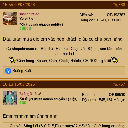
15:55 09/03/2026
#5,766
shopnhimsoc
Biển số
OF-192383
Xe điện
Động cơ
1,690,013 Mã lực
{Kinh doanh chuyên nghiệp}
Đầu tuần mưa gió em vào ngó khách giúp cụ chủ bán hàng
Cụ
shopnhimsoc
ơi! Bếp Từ, Hút mùi, Chậu vòi, Bệt xí, sen tắm, bồn
tắm, hút bụi
Gian hàng: Bosch, Cata, Cheft, Hafele, CHINOX...giá tốt
R
Buông Xuôi
e
a
16:13 15/03/2026
#5,767
c
t
Buông Xuôi
Biển số
OF-96510
i
Xe điện
{Kinh doanh chuyên nghiệp}
Động cơ
545,154 Mã lực
o
n
s
Emmmmmmmm ủnnnnnnn
:
Chuyên Bằng Lái (B,C,D,E,F)-xe máy(A2,A3)
/
Xe Chở hàng đa năng