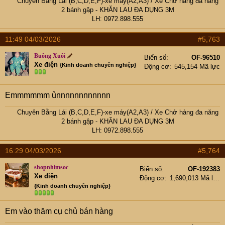
Chuyên Bằng Lái (B,C,D,E,F)-xe máy(A2,A3)
/
Xe Chở hàng đa năng
2 bánh gập
- KHĂN LAU ĐA DỤNG 3M
LH: 0972.898.555​
11:49 04/03/2026
#5,763
Buông Xuôi
Biển số
OF-96510
Xe điện
{Kinh doanh chuyên nghiệp}
Động cơ
545,154 Mã lực
Emmmmmm ủnnnnnnnnnnnn
Chuyên Bằng Lái (B,C,D,E,F)-xe máy(A2,A3)
/
Xe Chở hàng đa năng
2 bánh gập
- KHĂN LAU ĐA DỤNG 3M
LH: 0972.898.555​
16:29 04/03/2026
#5,764
shopnhimsoc
Biển số
OF-192383
Xe điện
Động cơ
1,690,013 Mã lực
{Kinh doanh chuyên nghiệp}
Em vào thăm cụ chủ bán hàng