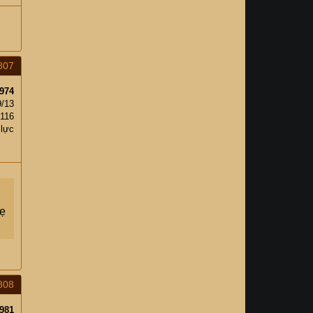
807
974
9/13
116
 lực
hẹ
808
981