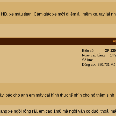
Đ, xe màu titan. Cảm giác xe mới đi êm ái, mềm xe, tay lái n
#
Biển số
OF-130
Ngày cấp bằng
14/
Số km
Động cơ
380,731 Mã
. pác cho anh em mấy cái hình thực tế nhìn cho nó thêm sinh
oang xe ngồi rộng rãi, em cao 1m8 mà ngồi vẫn co duỗi thoải má