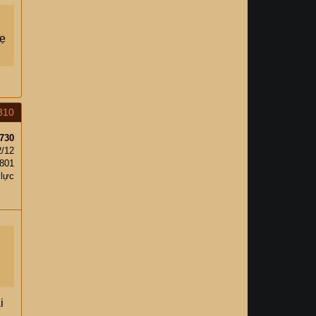
hẹ
810
730
2/12
801
 lực
i