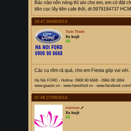
Bác nào nôn nóng thì alo cho em, em có đặt chiế
tiền cọc lấy tiền cafe thôi, dt 0979194737 HCM
18:47 26/09/2013
Tuấn Thành
Xe buýt
Các cụ rôm rả quá, cho em Fiesta góp vui với.
Hà Nội FORD - Hotline: 0908 90 6668 - 0966 88 1804
www.goauto.vn - www.hanoiford.vn - www.facebook.com
07:48 27/09/2013
tranxuan
Xe buýt