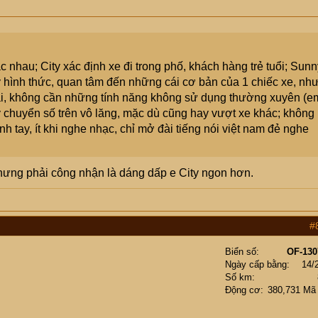
nhau; City xác định xe đi trong phố, khách hàng trẻ tuổi; Sunn
 hình thức, quan tâm đến những cái cơ bản của 1 chiếc xe, nh
 rãi, không cần những tính năng không sử dụng thường xuyên (e
y chuyển số trên vô lăng, mặc dù cũng hay vượt xe khác; không
h tay, ít khi nghe nhạc, chỉ mở đài tiếng nói việt nam đẻ nghe
nhưng phải công nhận là dáng dấp e City ngon hơn.
#
Biển số
OF-130
Ngày cấp bằng
14/
Số km
Động cơ
380,731 Mã