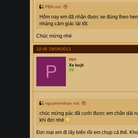
PBN nói:
Hôm nay em đã nhận đuợc xe đúng theo hẹn H
nhàng cảm giác lái tốt.
Chúc mừng nhé
10:46 29/09/2013
PBN
P
Xe buýt
nguyenmthan nói:
chúc mừng pác đã cưới được em chân dài này
khí đợi nhé
Đợi mai em đi lấy biển rồi em chụp cả thể. Kh