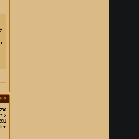
y
ư
m
806
730
2/12
801
 lực