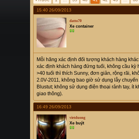
s
i
15:40 26/09/2013
t
a
datto70
r
Xe container
t
e
r
Mỗi hãng xác định đối tượng khách hàng khác n
xác định khách hàng đứng tuổi, không cầu kỳ 
>40 tuổi thì thích Sunny, đơn giản, rộng rãi,
2.0V-2011, không bao giờ sử dụng lẫy chuyển 
Blustut; không sử dụng điện thoại rảnh tay, ít 
giao thông).
16:49 26/09/2013
vietduong
Xe buýt