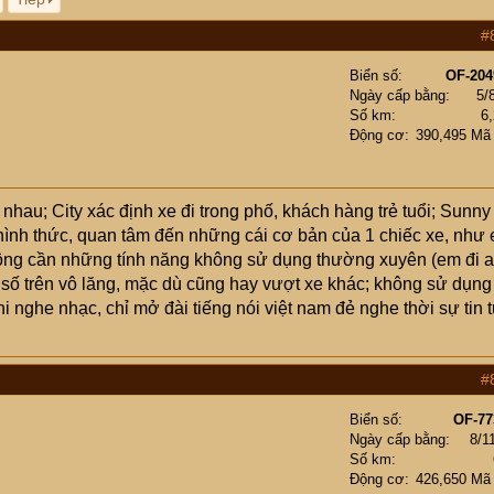
#
Biển số
OF-204
Ngày cấp bằng
5/
Số km
6
Động cơ
390,495 Mã
hau; City xác định xe đi trong phố, khách hàng trẻ tuổi; Sunny
hình thức, quan tâm đến những cái cơ bản của 1 chiếc xe, như
 không cần những tính năng không sử dụng thường xuyên (em đi al
số trên vô lăng, mặc dù cũng hay vượt xe khác; không sử dụng
khi nghe nhạc, chỉ mở đài tiếng nói việt nam đẻ nghe thời sự tin 
#
Biển số
OF-77
Ngày cấp bằng
8/1
Số km
Động cơ
426,650 Mã