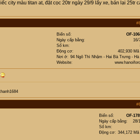
c city màu titan at, đặt cọc 20tr ngày 29/9 lấy xe, bán lại 25tr c
#
Biển số
OF-106
Ngày cấp bằng
16/
Số km
Động cơ
402,930 Mã
Nơi ở
94 Ngô Thì Nhậm - Hai Bà Trưng - Hà
Website
www.hanoifor
/thanh1684
#
Biển số
OF-178
Ngày cấp bằng
28/
Số km
Động cơ
344,172 Mã