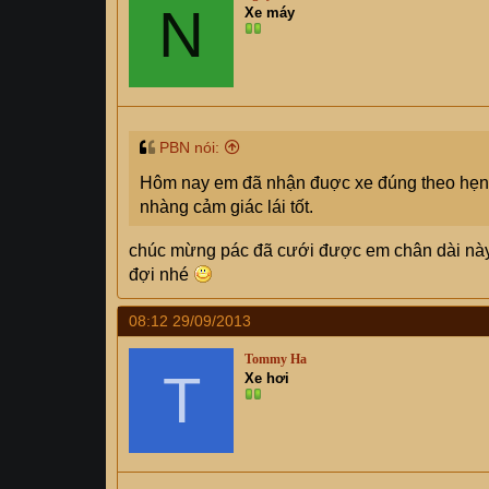
N
Xe máy
PBN nói:
Hôm nay em đã nhận đuợc xe đúng theo hẹn H
nhàng cảm giác lái tốt.
chúc mừng pác đã cưới được em chân dài này. 
đợi nhé
08:12 29/09/2013
Tommy Ha
T
Xe hơi