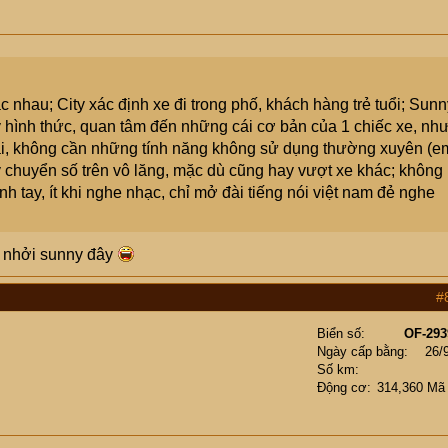
nhau; City xác định xe đi trong phố, khách hàng trẻ tuổi; Sunn
 hình thức, quan tâm đến những cái cơ bản của 1 chiếc xe, nh
 rãi, không cần những tính năng không sử dụng thường xuyên (e
y chuyển số trên vô lăng, mặc dù cũng hay vượt xe khác; không
h tay, ít khi nghe nhạc, chỉ mở đài tiếng nói việt nam đẻ nghe
g nhởi sunny đây
#
Biển số
OF-293
Ngày cấp bằng
26/
Số km
Động cơ
314,360 Mã