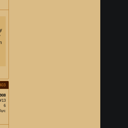
y
ư
m
803
908
9/13
6
 lực