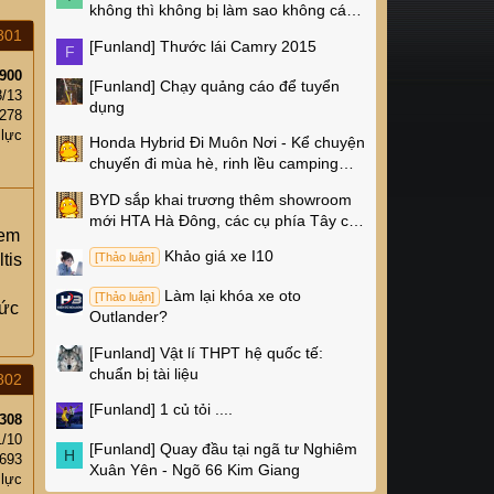
không thì không bị làm sao không các
cụ?
801
[Funland]
Thước lái Camry 2015
F
900
[Funland]
Chạy quảng cáo để tuyển
8/13
dụng
,278
 lực
Honda Hybrid Đi Muôn Nơi - Kể chuyện
chuyến đi mùa hè, rinh lều camping
Naturehike 4 triệu về nhà!
BYD sắp khai trương thêm showroom
mới HTA Hà Đông, các cụ phía Tây có
 em
thêm chỗ xem xe rồi!
Khảo giá xe I10
tis
[Thảo luận]
Làm lại khóa xe oto
[Thảo luận]
tức
Outlander?
[Funland]
Vật lí THPT hệ quốc tế:
chuẩn bị tài liệu
802
[Funland]
1 củ tỏi ....
308
1/10
[Funland]
Quay đầu tại ngã tư Nghiêm
H
693
Xuân Yên - Ngõ 66 Kim Giang
 lực