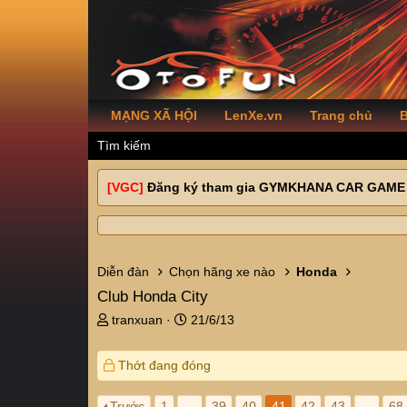
MẠNG XÃ HỘI
LenXe.vn
Trang chủ
B
Tìm kiếm
[VGC]
Đăng ký tham gia GYMKHANA CAR GAME
Diễn đàn
Chọn hãng xe nào
Honda
Club Honda City
T
N
tranxuan
21/6/13
h
g
r
à
Thớt đang đóng
e
y
a
g
d
ử
Trước
1
…
39
40
41
42
43
…
68