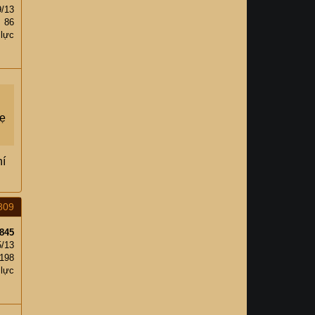
9/13
86
 lực
hẹ
hí
809
845
5/13
198
 lực