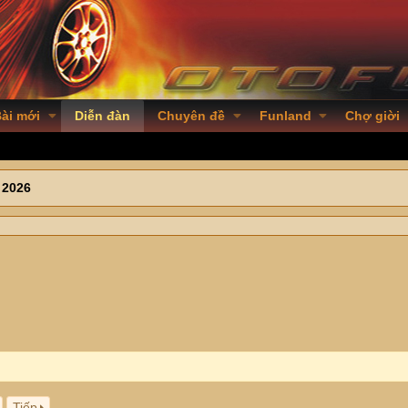
ài mới
Diễn đàn
Chuyên đề
Funland
Chợ giời
 2026
Tiếp