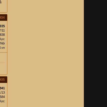
ả
804
035
7/11
838
 lực
 Nội
d.vn
805
941
1/13
584
 lực