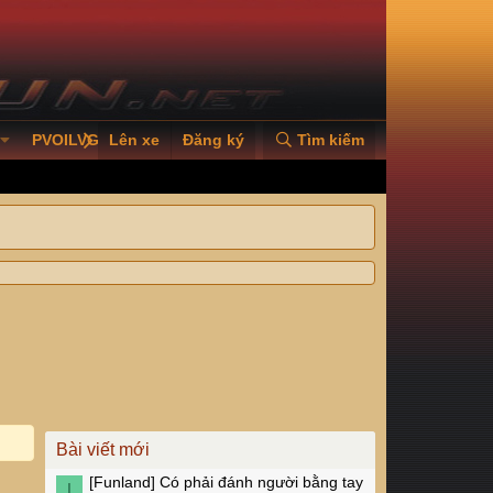
PVOILVGC2026
Lên xe
Đăng ký
Tìm kiếm
Bài viết mới
[Funland]
Có phải đánh người bằng tay
I