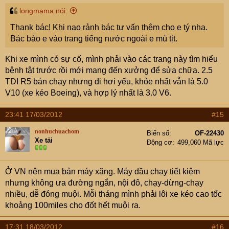
bạn mua xe ở Việt Nam có được thợ ngon không. Thợ ở
longmama nói:
UK, bằng cấp đào tạo tính bằng kg mà gặp Touareg nhiều
Thank bác! Khi nao rảnh bác tư vấn thêm cho e tý nha.
khi cũng khóc.
Bác bảo e vào trang tiếng nước ngoài e mù tịt.
Khi quét VAGCOM, nếu gặp thợ có kinh nghiệm, họ sẽ
Khi xe mình có sự cố, mình phải vào các trang này tìm hiểu
tìm lỗi và sửa lỗi có chi phí thay phụ tùng rẻ nhất, sau đó
bệnh tật trước rồi mới mang đến xưởng để sửa chữa. 2.5
quét lại, sửa cho đến khi hết lỗi.
TDI R5 bán chạy nhưng đi hơi yếu, khỏe nhất vẫn là 5.0
V10 (xe kéo Boeing), và hợp lý nhất là 3.0 V6.
23:41 17/03/2012
#15
nonhuchuachom
Biển số
OF-22430
Xe tải
Động cơ
499,060 Mã lực
Ở VN nên mua bản máy xăng. Máy dầu chạy tiết kiệm
nhưng không ưa đường ngắn, nội đô, chạy-dừng-chạy
nhiều, dễ đóng muội. Mỗi tháng mình phải lôi xe kéo cao tốc
khoảng 100miles cho đốt hết muội ra.
17:31 18/03/2012
#16