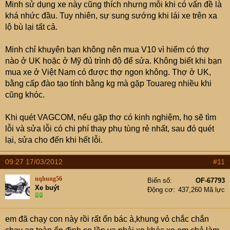
Minh sử dụng xe này cũng thích nhưng mỗi khi có vấn đề là
khá nhức đầu. Tuy nhiên, sự sung sướng khi lái xe trên xa
lộ bù lại tất cả.
Minh chỉ khuyên bạn không nên mua V10 vì hiếm có thợ
nào ở UK hoặc ở Mỹ đủ trình độ để sửa. Không biết khi bạn
mua xe ở Việt Nam có được thợ ngon không. Thợ ở UK,
bằng cấp đào tạo tính bằng kg mà gặp Touareg nhiều khi
cũng khóc.
Khi quét VAGCOM, nếu gặp thợ có kinh nghiệm, họ sẽ tìm
lỗi và sửa lỗi có chi phí thay phụ tùng rẻ nhất, sau đó quét
lại, sửa cho đến khi hết lỗi.
09:27 17/03/2012
#11
nqhung56
Biển số
OF-67793
Xe buýt
Động cơ
437,260 Mã lực
em đã chạy con này rồi rất ổn bác à,khung vỏ chắc chắn