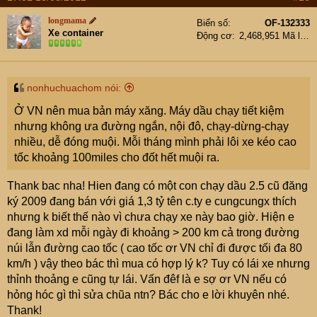
longmama
Biển số
OF-132333
Xe container
Động cơ
2,468,951 Mã lực
nonhuchuachom nói:
Ở VN nên mua bản máy xăng. Máy dầu chạy tiết kiệm
nhưng không ưa đường ngắn, nội đô, chạy-dừng-chạy
nhiều, dễ đóng muội. Mỗi tháng mình phải lôi xe kéo cao
tốc khoảng 100miles cho đốt hết muội ra.
Thank bac nha! Hien đang có một con chạy dầu 2.5 cũ đăng
ký 2009 đang bán với giá 1,3 tỷ tên c.ty e cungcungx thích
nhưng k biết thế nào vì chưa chạy xe này bao giờ. Hiện e
đang làm xd mỗi ngày đi khoảng > 200 km cả trong đường
núi lẫn đường cao tốc ( cao tốc ơr VN chỉ đi được tối đa 80
km/h ) vậy theo bác thì mua có hợp lý k? Tuy có lái xe nhưng
thỉnh thoảng e cũng tự lái. Vấn đêf là e sợ ơr VN nếu có
hỏng hóc gì thì sửa chũa ntn? Bác cho e lời khuyên nhé.
Thank!