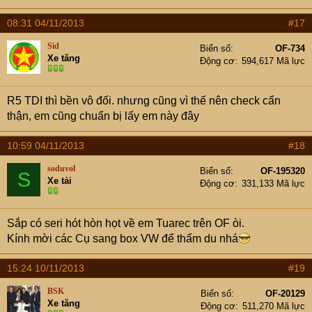
08:31 04/11/2013
#17
Sid
Biển số
OF-734
Xe tăng
Động cơ
594,617 Mã lực
R5 TDI thì bền vô đối. nhưng cũng vì thế nên check cẩn
thận, em cũng chuẩn bị lấy em này đây
10:59 04/11/2013
#18
soduvol
Biển số
OF-195320
S
Xe tải
Động cơ
331,133 Mã lực
Sắp có seri hót hòn họt về em Tuarec trên OF òi.
Kính mời các Cụ sang box VW để thẩm du nhá
15:24 10/11/2013
#19
BSK
Biển số
OF-20129
Xe tăng
Động cơ
511,270 Mã lực