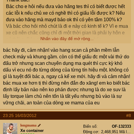
Bác cho e hỏi nếu đưa vào hãng tes thì có biết được hết
các lỗi k nếu chủ xe có nghề thì có giấu lỗi được k? Nếu
đưa vào hãng mà mayd báo ok thì có yên tâm 100% k?
Và bác cho hỏi nhỏ chút là đi e này có kinh tế k? Vì e mua
xe cũ nên chắc cũng chỉ đi một thời gian là phải ly hôn e
Nhấn vào đây để mở rộng...
nó thôi ạ. Bác chỉ giáo giúp e nha. Vodka bác
bác hãy đi, cảm nhận! vào hang scan cả phần mềm lẫn
check máy và khung gầm. còn có thể giấu đc một vài thứ do
đấu trở nhưng scan chuyên dụng ma quét thì cực kỳ khó
dấu vì ecu nó đo từng dòng của từng tín hiệu một. không có
gì là tuyệt đối bác ạ, ngay cả kể xe mới. hãy đi và cảm nhận!
bác mua xe hơn tị thì đừng nên đắn đo xăng! em ko biết bác
định lấy bản nào nên ko phán được nhưng là do xe suv là
lấy torque làm chủ nên tốn là tất yếu nhưng bù vào là sự
vững chãi, an toàn của dòng xe mama của eu
23:25 16/03/2012
#8
longmama
Biển số
OF-132333
Xe container
Động cơ
2,468,951 Mã lực