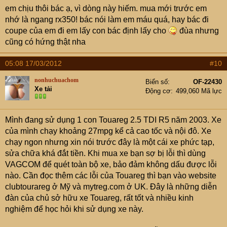
em chịu thôi bác ạ, vì dòng này hiếm. mua mới trước em
nhớ là ngang rx350! bác nói làm em máu quá, hay bác đi
coupe của em đi em lấy con bác định lấy cho
đùa nhưng
cũng có hứng thật nha
05:08 17/03/2012
#10
nonhuchuachom
Biển số
OF-22430
Xe tải
Động cơ
499,060 Mã lực
Mình đang sử dụng 1 con Touareg 2.5 TDI R5 năm 2003. Xe
của mình chạy khoảng 27mpg kể cả cao tốc và nội đô. Xe
chạy ngon nhưng xin nói trước đây là một cái xe phức tạp,
sửa chữa khá đắt tiền. Khi mua xe bạn sợ bị lỗi thì dùng
VAGCOM để quét toàn bộ xe, bảo đảm không dấu được lỗi
nào. Cần đọc thêm các lỗi của Touareg thì bạn vào website
clubtourareg ở Mỹ và mytreg.com ở UK. Đây là những diễn
đàn của chủ sở hữu xe Touareg, rất tốt và nhiều kinh
nghiệm để học hỏi khi sử dụng xe này.