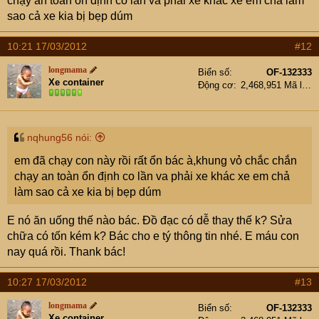
chạy an toàn ổn định co lần va phải xe khác xe em chả làm
sao cả xe kia bị bẹp dúm
10:21 17/03/2012
#12
longmama
Biển số
OF-132333
Xe container
Động cơ
2,468,951 Mã lực
nqhung56 nói:
em đã chạy con này rồi rất ổn bác à,khung vỏ chắc chắn
chạy an toàn ổn định co lần va phải xe khác xe em chả
làm sao cả xe kia bị bẹp dúm
E nó ăn uống thế nào bác. Đồ đạc có dễ thay thế k? Sửa
chữa có tốn kém k? Bác cho e tý thông tin nhé. E máu con
nay quá rồi. Thank bác!
10:27 17/03/2012
#13
longmama
Biển số
OF-132333
Xe container