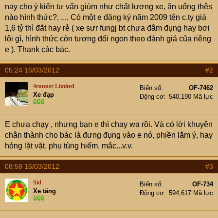
e
nay cho ý kiến tư vấn giùm như chất lượng xe, ăn uống thês
r
nào hình thức?, .... Có một e đăng ký năm 2009 tên c.ty giá
1,6 tỷ thì đắt hay rẻ ( xe sưr fungj bt chưa đâm đụng hay bơi
lội gì, hình thức còn tương đối ngon theo đánh giá của riêng
e ). Thank các bác.
05:24 16/03/2012
#2
4runner Limited
Biển số
OF-7462
Xe đạp
Động cơ
540,190 Mã lực
E chưa chạy , nhưng bạn e thì chay wa rồi. Và có lời khuyên
chân thành cho bác là đưng đụng vào e nó, phiền lắm ý, hay
hỏng lặt vặt, phụ tùng hiếm, mắc...v.v.
08:58 16/03/2012
#3
Sid
Biển số
OF-734
Xe tăng
Động cơ
594,617 Mã lực