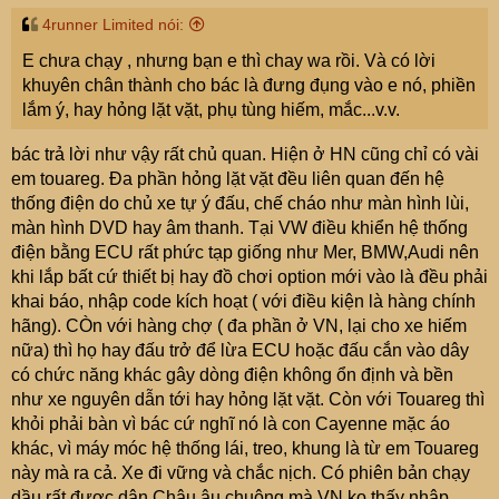
4runner Limited nói:
E chưa chạy , nhưng bạn e thì chay wa rồi. Và có lời
khuyên chân thành cho bác là đưng đụng vào e nó, phiền
lắm ý, hay hỏng lặt vặt, phụ tùng hiếm, mắc...v.v.
bác trả lời như vậy rất chủ quan. Hiện ở HN cũng chỉ có vài
em touareg. Đa phần hỏng lặt vặt đều liên quan đến hệ
thống điện do chủ xe tự ý đấu, chế cháo như màn hình lùi,
màn hình DVD hay âm thanh. Tại VW điều khiển hệ thống
điện bằng ECU rất phức tạp giống như Mer, BMW,Audi nên
khi lắp bất cứ thiết bị hay đồ chơi option mới vào là đều phải
khai báo, nhập code kích hoạt ( với điều kiện là hàng chính
hãng). CÒn với hàng chợ ( đa phần ở VN, lại cho xe hiếm
nữa) thì họ hay đấu trở để lừa ECU hoặc đấu cắn vào dây
có chức năng khác gây dòng điện không ổn định và bền
như xe nguyên dẫn tới hay hỏng lặt vặt. Còn với Touareg thì
khỏi phải bàn vì bác cứ nghĩ nó là con Cayenne mặc áo
khác, vì máy móc hệ thống lái, treo, khung là từ em Touareg
này mà ra cả. Xe đi vững và chắc nịch. Có phiên bản chạy
dầu rất được dân Châu âu chuộng mà VN ko thấy nhập.