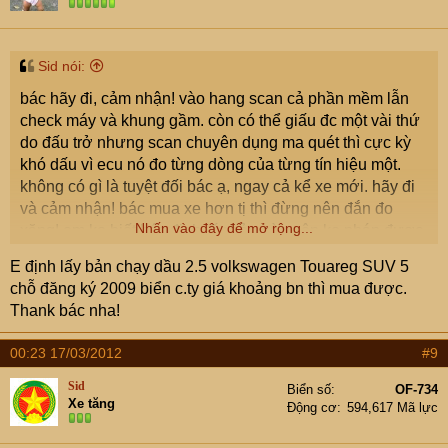
Sid nói:
bác hãy đi, cảm nhận! vào hang scan cả phần mềm lẫn
check máy và khung gầm. còn có thể giấu đc một vài thứ
do đấu trở nhưng scan chuyên dụng ma quét thì cực kỳ
khó dấu vì ecu nó đo từng dòng của từng tín hiệu một.
không có gì là tuyệt đối bác ạ, ngay cả kể xe mới. hãy đi
và cảm nhận! bác mua xe hơn tị thì đừng nên đắn đo
Nhấn vào đây để mở rộng...
xăng! em ko biết bác định lấy bản nào nên ko phán được
nhưng là do xe suv là lấy torque làm chủ nên tốn là tất
E định lấy bản chạy dầu 2.5 volkswagen Touareg SUV 5
yếu nhưng bù vào là sự vững chãi, an toàn của dòng xe
chỗ đăng ký 2009 biển c.ty giá khoảng bn thì mua được.
mama của eu
Thank bác nha!
00:23 17/03/2012
#9
Sid
Biển số
OF-734
Xe tăng
Động cơ
594,617 Mã lực