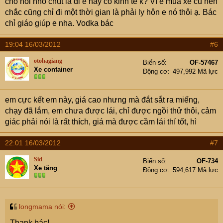
cho hỏi nhỏ chút là đi e này có kinh tế k? Vì e mua xe cũ nên
cứ nghĩ nó là con Cayenne mặc áo khác, vì máy móc hệ
chắc cũng chỉ đi một thời gian là phải ly hôn e nó thôi ạ. Bác
thống lái, treo, khung là từ em Touareg này mà ra cả. Xe
chỉ giáo giúp e nha. Vodka bác
đi vững và chắc nịch. Có phiên bản chạy dầu rất được
dân Châu âu chuộng mà VN ko thấy nhập.
19:04 16/03/2012
#6
Nếu bác thử con xe đó nó ko độ, chế cháo gì thì OK. Cẩn
thận vào hãng quét thêm một lần, hay nhờ em quét cho
otohagiang
Biển số
OF-57467
Xe container
một phát với giá 1 cốc cafe thì ngon ăn
Động cơ
497,992 Mã lực
em cực kết em này, giá cao nhưng mà đắt sắt ra miếng,
chạy đã lắm, em chưa được lái, chỉ được ngồi thử thôi, cảm
giác phải nói là rất thích, giá mà được cầm lái thí tốt, hì
22:01 16/03/2012
#7
Sid
Biển số
OF-734
Xe tăng
Động cơ
594,617 Mã lực
longmama nói:
Thank bác!