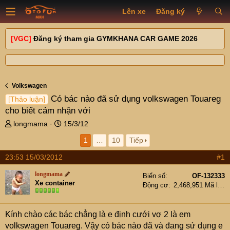
Lên xe
Đăng ký
[VGC]
Đăng ký tham gia GYMKHANA CAR GAME 2026
Volkswagen
Có bác nào đã sử dụng volkswagen Touareg
[Thảo luận]
cho biết cảm nhận với
T
N
longmama
15/3/12
h
g
1
…
10
Tiếp
r
à
e
y
23:53 15/03/2012
#1
a
g
d
ử
longmama
Biển số
OF-132333
s
i
Xe container
Động cơ
2,468,951 Mã lực
t
a
r
Kính chào các bác chẳng là e định cưới vợ 2 là em
t
volkswagen Touareg. Vậy có bác nào đã và đang sử dụng e