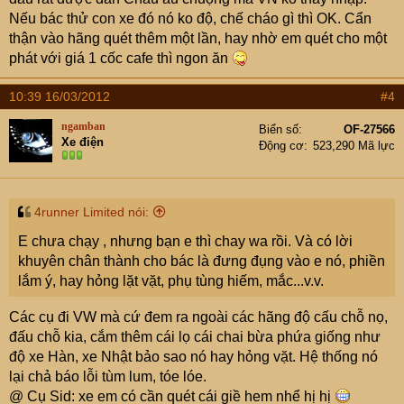
Nếu bác thử con xe đó nó ko độ, chế cháo gì thì OK. Cẩn
thận vào hãng quét thêm một lần, hay nhờ em quét cho một
phát với giá 1 cốc cafe thì ngon ăn
10:39 16/03/2012
#4
ngamban
Biển số
OF-27566
Xe điện
Động cơ
523,290 Mã lực
4runner Limited nói:
E chưa chạy , nhưng bạn e thì chay wa rồi. Và có lời
khuyên chân thành cho bác là đưng đụng vào e nó, phiền
lắm ý, hay hỏng lặt vặt, phụ tùng hiếm, mắc...v.v.
Các cụ đi VW mà cứ đem ra ngoài các hãng độ cấu chỗ nọ,
đấu chỗ kia, cắm thêm cái lọ cái chai bừa phứa giống như
độ xe Hàn, xe Nhật bảo sao nó hay hỏng vặt. Hệ thống nó
lại chả báo lỗi tùm lum, tóe lóe.
@ Cụ Sid: xe em có cần quét cái giề hem nhể hị hị