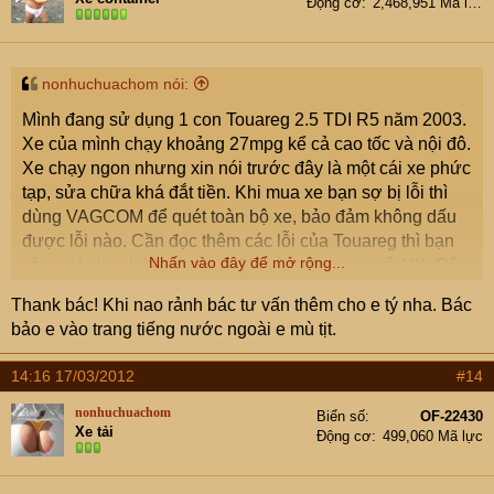
Động cơ
2,468,951 Mã lực
nonhuchuachom nói:
Mình đang sử dụng 1 con Touareg 2.5 TDI R5 năm 2003.
Xe của mình chạy khoảng 27mpg kể cả cao tốc và nội đô.
Xe chạy ngon nhưng xin nói trước đây là một cái xe phức
tạp, sửa chữa khá đắt tiền. Khi mua xe bạn sợ bị lỗi thì
dùng VAGCOM để quét toàn bộ xe, bảo đảm không dấu
được lỗi nào. Cần đọc thêm các lỗi của Touareg thì bạn
Nhấn vào đây để mở rộng...
vào website clubtourareg ở Mỹ và mytreg.com ở UK. Đây
là những diễn đàn của chủ sở hữu xe Touareg, rất tốt và
Thank bác! Khi nao rảnh bác tư vấn thêm cho e tý nha. Bác
nhiều kinh nghiệm để học hỏi khi sử dụng xe này.
bảo e vào trang tiếng nước ngoài e mù tịt.
Minh sử dụng xe này cũng thích nhưng mỗi khi có vấn đề
14:16 17/03/2012
#14
là khá nhức đầu. Tuy nhiên, sự sung sướng khi lái xe
trên xa lộ bù lại tất cả.
nonhuchuachom
Biển số
OF-22430
Xe tải
Động cơ
499,060 Mã lực
Minh chỉ khuyên bạn không nên mua V10 vì hiếm có thợ
nào ở UK hoặc ở Mỹ đủ trình độ để sửa. Không biết khi