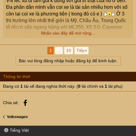
VN lếc xù bị làm giá k đúng với giá trị thật của nó ở bển.
Đa phần dân mình vẫn coi xe là tài sản nhiều hơn với số
còn lại coi xe là phương tiện ( trong đó có e )
Ở 3
thị trường lớn nhất thế giới là Mỹ, Châu Âu, Trung Quốc
tô rếcch xếp ngang hàng với ML350, X5 3.0, Cayenne
Nhấn vào đây để mở rộng...
thường 3.6, dù giá có nó rẻ hơn 1 chút
1
…
10
Tiếp
Bác vui lòng đăng nhập hoặc đăng ký để bình luận.
Thông tin thớt
Đang có
1
tài xế đang nghía thớt này. (
0
lái chính và
1
lái phụ)
Facebook
Chia sẻ:
Volkswagen
Tiếng Việt