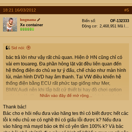
18:21 16/03/2012
#5
longmama
Biển số
OF-132333
Xe container
Động cơ
2,468,951 Mã lực
Sid nói:
bác trả lời như vậy rất chủ quan. Hiện ở HN cũng chỉ có
vài em touareg. Đa phần hỏng lặt vặt đều liên quan đến
hệ thống điện do chủ xe tự ý đấu, chế cháo như màn hình
lùi, màn hình DVD hay âm thanh. Tại VW điều khiển hệ
thống điện bằng ECU rất phức tạp giống như Mer,
BMW,Audi nên khi lắp bất cứ thiết bị hay đồ chơi option
Nhấn vào đây để mở rộng...
mới vào là đều phải khai báo, nhập code kích hoạt ( với
điều kiện là hàng chính hãng). CÒn với hàng chợ ( đa
Thank bác!
phần ở VN, lại cho xe hiếm nữa) thì họ hay đấu trở để
Bác cho e hỏi nếu đưa vào hãng tes thì có biết được hết các
lừa ECU hoặc đấu cắn vào dây có chức năng khác gây
lỗi k nếu chủ xe có nghề thì có giấu lỗi được k? Nếu đưa
dòng điện không ổn định và bền như xe nguyên dẫn tới
vào hãng mà mayd báo ok thì có yên tâm 100% k? Và bác
hay hỏng lặt vặt. Còn với Touareg thì khỏi phải bàn vì bác