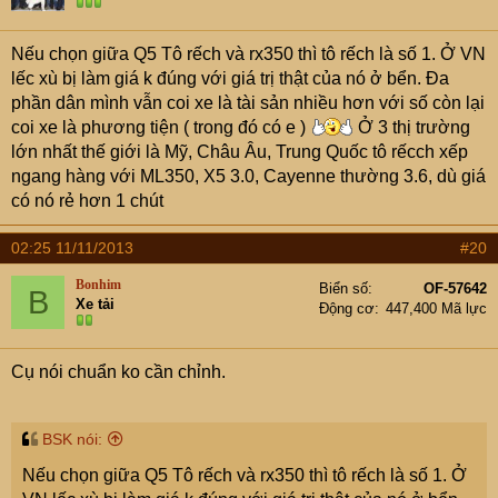
Nếu chọn giữa Q5 Tô rếch và rx350 thì tô rếch là số 1. Ở VN
lếc xù bị làm giá k đúng với giá trị thật của nó ở bển. Đa
phần dân mình vẫn coi xe là tài sản nhiều hơn với số còn lại
coi xe là phương tiện ( trong đó có e )
Ở 3 thị trường
lớn nhất thế giới là Mỹ, Châu Âu, Trung Quốc tô rếcch xếp
ngang hàng với ML350, X5 3.0, Cayenne thường 3.6, dù giá
có nó rẻ hơn 1 chút
02:25 11/11/2013
#20
Bonhim
Biển số
OF-57642
B
Xe tải
Động cơ
447,400 Mã lực
Cụ nói chuẩn ko cần chỉnh.
BSK nói:
Nếu chọn giữa Q5 Tô rếch và rx350 thì tô rếch là số 1. Ở