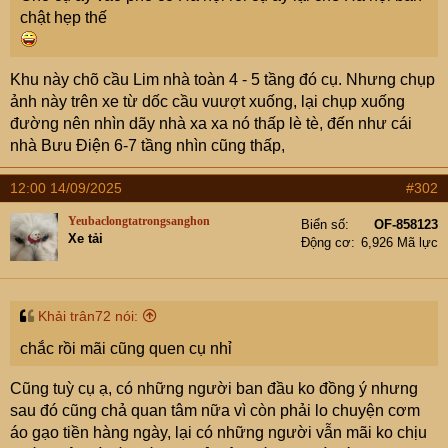
chật hẹp thế
Khu này chõ cầu Lim nhà toàn 4 - 5 tầng đó cụ. Nhưng chụp
ảnh này trên xe từ dốc cầu vuượt xuống, lại chụp xuống
đường nên nhìn dãy nhà xa xa nó thấp lè tè, đến như cái
nhà Bưu Điện 6-7 tầng nhìn cũng thấp,
12:00 14/09/2025
#302
Yeubaclongtatrongsanghon
Biển số
OF-858123
Xe tải
Động cơ
6,926 Mã lực
Khải trân72 nói:
chắc rồi mãi cũng quen cụ nhỉ
Cũng tuỳ cụ ạ, có những người ban đầu ko đồng ý nhưng
sau đó cũng chả quan tâm nữa vì còn phải lo chuyện cơm
áo gạo tiền hàng ngày, lại có những người vẫn mãi ko chịu