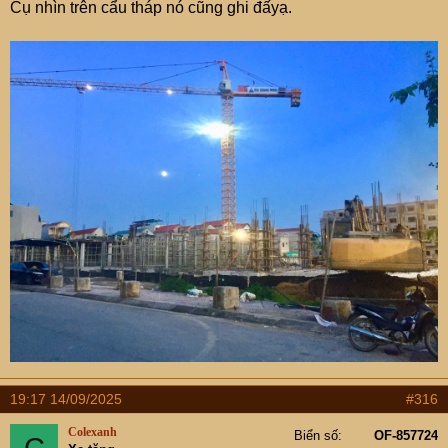
Cụ nhìn trên cẩu tháp nó cũng ghi đấyạ.
19:17 14/09/2025
#316
Colexanh
Biển số
OF-857724
C