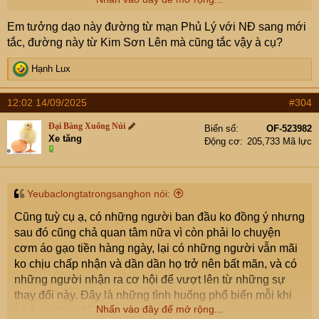
Em tưởng dạo này đường từ mạn Phủ Lý với NĐ sang mới
tắc, đường này từ Kim Sơn Lên mà cũng tắc vậy à cụ?
R
Hạnh Lux
e
a
12:02 14/09/2025
#304
c
t
Đại Bàng Xuống Núi
Biển số
OF-523982
i
Xe tăng
Động cơ
205,733 Mã lực
o
n
s
:
Yeubaclongtatrongsanghon nói:
Cũng tuỳ cụ ạ, có những người ban đầu ko đồng ý nhưng
sau đó cũng chả quan tâm nữa vì còn phải lo chuyện
cơm áo gạo tiền hàng ngày, lại có những người vẫn mãi
ko chịu chấp nhận và dần dần họ trở nên bất mãn, và có
những người nhận ra cơ hội để vượt lên từ những sự
thay đổi này. Đây là những tình huống phổ biến mỗi khi
Nhấn vào đây để mở rộng...
có 1 sự thay đổi lớn, em thấy vậy.