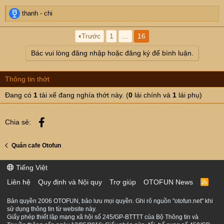
R
thanh - chi
e
a
Trước
1
…
16
c
t
Bác vui lòng đăng nhập hoặc đăng ký để bình luận.
i
o
n
Thông tin thớt
s
:
Đang có
1
tài xế đang nghía thớt này. (
0
lái chính và
1
lái phụ)
Facebook
Chia sẻ:
Quán cafe Otofun
Tiếng Việt
Liên hệ
Quy định và Nội quy
Trợ giúp
OTOFUN News
R
S
S
Bản quyền 2006 OTOFUN, bảo lưu mọi quyền. Ghi rõ nguồn "otofun.net" khi
sử dụng thông tin từ website này.
Giấy phép thiết lập mạng xã hội số 245/GP-BTTTT của Bộ Thông tin và