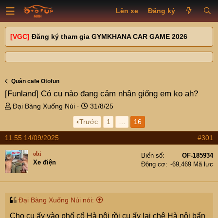
Lên xe
Đăng ký
[VGC]
Đăng ký tham gia GYMKHANA CAR GAME 2026
Quán cafe Otofun
[Funland]
Có cụ nào đang cảm nhận giống em ko ah?
T
N
Đại Bàng Xuống Núi
31/8/25
h
g
Trước
1
…
16
r
à
e
y
11:55 14/09/2025
#301
a
g
d
ử
obi
Biển số
OF-185934
s
i
Xe điện
Động cơ
-69,469 Mã lực
t
a
r
t
Đại Bàng Xuống Núi nói:
e
Cho cụ ấy vào phố cổ Hà nội rồi cụ ấy lại chê Hà nội bẩn
r