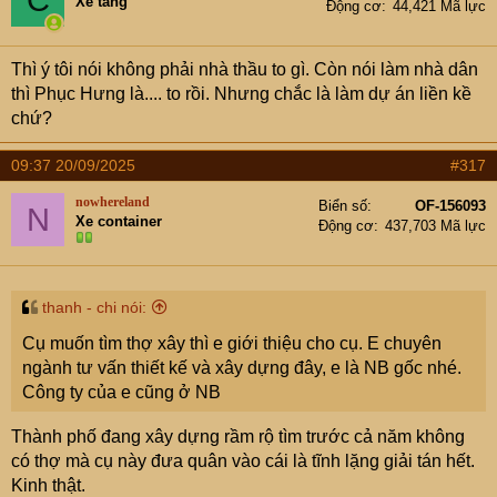
Xe tăng
Động cơ
44,421 Mã lực
Thì ý tôi nói không phải nhà thầu to gì. Còn nói làm nhà dân
thì Phục Hưng là.... to rồi. Nhưng chắc là làm dự án liền kề
chứ?
09:37 20/09/2025
#317
nowhereland
Biển số
OF-156093
N
Xe container
Động cơ
437,703 Mã lực
thanh - chi nói:
Cụ muốn tìm thợ xây thì e giới thiệu cho cụ. E chuyên
ngành tư vấn thiết kế và xây dựng đây, e là NB gốc nhé.
Công ty của e cũng ở NB
Thành phố đang xây dựng rầm rộ tìm trước cả năm không
có thợ mà cụ này đưa quân vào cái là tĩnh lặng giải tán hết.
Kinh thật.