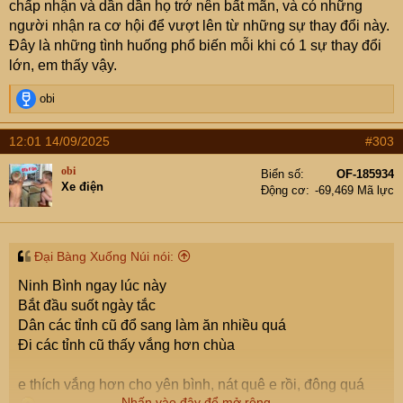
chấp nhận và dần dần họ trở nên bất mãn, và có những
người nhận ra cơ hội để vượt lên từ những sự thay đổi này.
Đây là những tình huống phổ biến mỗi khi có 1 sự thay đổi
lớn, em thấy vậy.
R
obi
e
a
12:01 14/09/2025
#303
c
t
obi
Biển số
OF-185934
i
Xe điện
Động cơ
-69,469 Mã lực
o
n
s
:
Đại Bàng Xuống Núi nói:
Ninh Bình ngay lúc này
Bắt đầu suốt ngày tắc
Dân các tỉnh cũ đổ sang làm ăn nhiều quá
Đi các tỉnh cũ thấy vắng hơn chùa
e thích vắng hơn cho yên bình, nát quê e rồi, đông quá
Nhấn vào đây để mở rộng...