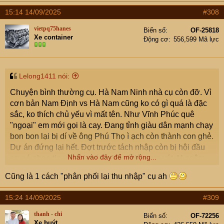
15:14 14/09/2025
#308
vietpq75hanes
Biển số
OF-25818
Xe container
Động cơ
556,599 Mã lực
Lelong1411 nói:
Chuyện bình thường cụ. Hà Nam Ninh nhà cụ còn đỡ. Vì
cơn bản Nam Định vs Hà Nam cũng ko có gì quá là đặc
sắc, ko thích chủ yếu vì mất tên. Như Vĩnh Phúc quê
"ngoại" em mới gọi là cay. Đang tỉnh giàu dân mạnh chạy
bon bon lại bị dí về ông Phú Thọ ì ạch còn thành con ghẻ.
Dự án đứng lại hết. Đợt trước tách nhập còn bị hội đầu
Nhấn vào đây để mở rộng...
cơ nó phao tin về HN thế là đất sốt lên vun vút. H ngậm
đắng nuốt cay hết.Cắt lỗ cả mớ mà cả tháng k ai buồn
Cũng là 1 cách "phân phối lại thu nhập" cụ ah
hỏi.
15:24 14/09/2025
#309
thanh - chi
Biển số
OF-72256
Xe buýt