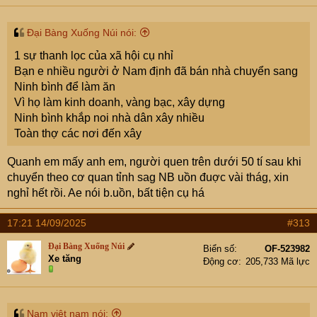
s
:
Đại Bàng Xuống Núi nói:
1 sự thanh lọc của xã hội cụ nhỉ
Bạn e nhiều người ở Nam định đã bán nhà chuyển sang
Ninh bình để làm ăn
Vì họ làm kinh doanh, vàng bạc, xây dựng
Ninh bình khắp noi nhà dân xây nhiều
Toàn thợ các nơi đến xây
Quanh em mấy anh em, người quen trên dưới 50 tí sau khi
chuyển theo cơ quan tỉnh sag NB uồn đuợc vài thág, xin
nghỉ hết rồi. Ae nói b.uồn, bất tiện cụ há
17:21 14/09/2025
#313
Đại Bàng Xuống Núi
Biển số
OF-523982
Xe tăng
Động cơ
205,733 Mã lực
Nam việt nam nói: