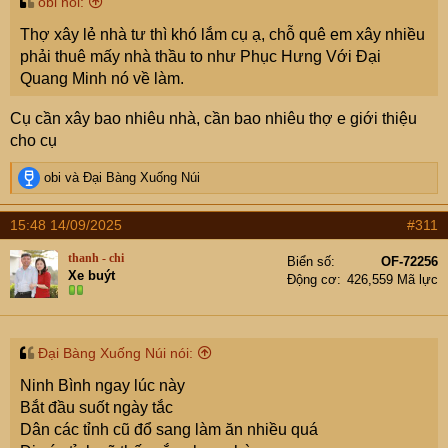
obi nói:
Thợ xây lẻ nhà tư thì khó lắm cụ ạ, chỗ quê em xây nhiều
phải thuê mấy nhà thầu to như Phục Hưng Với Đại
Quang Minh nó về làm.
Cụ cần xây bao nhiêu nhà, cần bao nhiêu thợ e giới thiệu
cho cụ
R
obi
và
Đại Bàng Xuống Núi
e
a
15:48 14/09/2025
#311
c
t
thanh - chi
Biển số
OF-72256
i
Xe buýt
Động cơ
426,559 Mã lực
o
n
s
:
Đại Bàng Xuống Núi nói:
Ninh Bình ngay lúc này
Bắt đầu suốt ngày tắc
Dân các tỉnh cũ đổ sang làm ăn nhiều quá