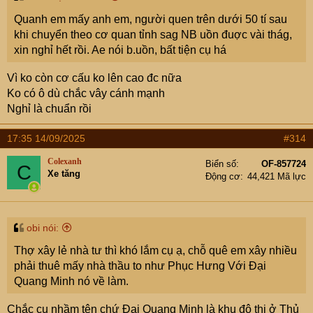
Quanh em mấy anh em, người quen trên dưới 50 tí sau
khi chuyển theo cơ quan tỉnh sag NB uồn đuợc vài thág,
xin nghỉ hết rồi. Ae nói b.uồn, bất tiện cụ há
Vì ko còn cơ cấu ko lên cao đc nữa
Ko có ô dù chắc vây cánh mạnh
Nghỉ là chuẩn rồi
17:35 14/09/2025
#314
Colexanh
Biển số
OF-857724
C
Xe tăng
Động cơ
44,421 Mã lực
obi nói:
Thợ xây lẻ nhà tư thì khó lắm cụ ạ, chỗ quê em xây nhiều
phải thuê mấy nhà thầu to như Phục Hưng Với Đại
Quang Minh nó về làm.
Chắc cụ nhầm tên chứ Đại Quang Minh là khu đô thị ở Thủ