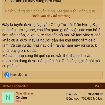
Đi các tỉnh cũ thấy vắng hơn chùa
e thích vắng hơn cho yên bình, nát quê e rồi, đông quá
Nhấn vào đây để mở rộng...
Đây là tuyến đường Nguyễn Công Trứ nối Trần Hưng Đạo
qua cầu Lim cụ nhé, chả liên quan gì đến việc các cán bộ 2
tỉnh sáp nhập, vì khu vực các cán bộ mới về làm việc ở chỗ
khác cụ ạ, dưới này là người dân lên khu trung tâm để đi
làm. Và cái vụ tắc như này diễn ra vài năm nay rồi cụ ạ, k
phải bây giờ mới tắc.
Mà sáp nhập xong thì quê cụ nó vẫn thế, thậm chí cảnh
quan còn đang được nâng cấp lên. Chả có gì gọi là nát mà
cụ phải lo.
R
Nam việt nam
e
a
16:52 14/09/2025
#312
c
t
Nam việt nam
Biển số
OF-698457
N
i
Xe tăng
Động cơ
-705,659 Mã lực
o
n