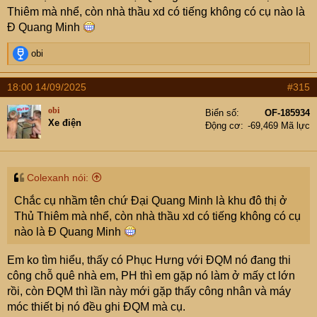
Thiêm mà nhể, còn nhà thầu xd có tiếng không có cụ nào là
Đ Quang Minh
R
obi
e
a
18:00 14/09/2025
#315
c
t
obi
Biển số
OF-185934
i
Xe điện
Động cơ
-69,469 Mã lực
o
n
s
:
Colexanh nói:
Chắc cụ nhầm tên chứ Đại Quang Minh là khu đô thị ở
Thủ Thiêm mà nhể, còn nhà thầu xd có tiếng không có cụ
nào là Đ Quang Minh
Em ko tìm hiểu, thấy có Phục Hưng với ĐQM nó đang thi
công chỗ quê nhà em, PH thì em gặp nó làm ở mấy ct lớn
rồi, còn ĐQM thì lần này mới gặp thấy công nhân và máy
móc thiết bị nó đều ghi ĐQM mà cụ.