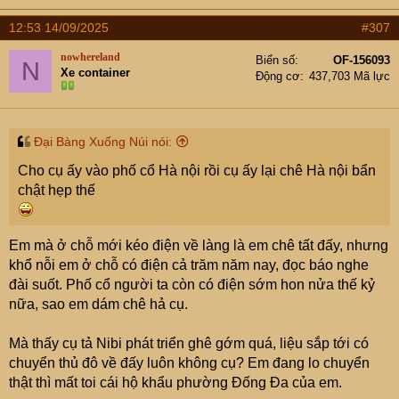
12:53 14/09/2025
#307
nowhereland
Biển số
OF-156093
N
Xe container
Động cơ
437,703 Mã lực
Đại Bàng Xuống Núi nói:
Cho cụ ấy vào phố cổ Hà nội rồi cụ ấy lại chê Hà nội bẩn
chật hẹp thế
Em mà ở chỗ mới kéo điện về làng là em chê tất đấy, nhưng
khổ nỗi em ở chỗ có điện cả trăm năm nay, đọc báo nghe
đài suốt. Phố cổ người ta còn có điện sớm hon nửa thế kỷ
nữa, sao em dám chê hả cụ.
Mà thấy cụ tả Nibi phát triển ghê gớm quá, liệu sắp tới có
chuyển thủ đô về đấy luôn không cụ? Em đang lo chuyển
thật thì mất toi cái hộ khẩu phường Đống Đa của em.