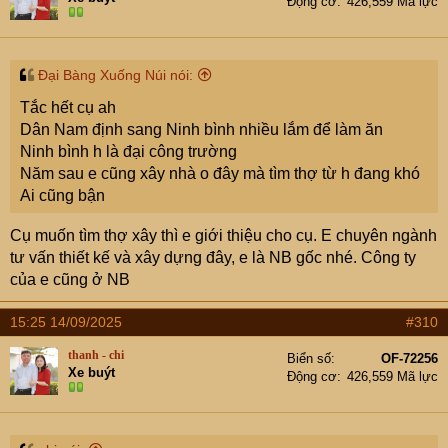
Động cơ
426,559 Mã lực
Đại Bàng Xuống Núi nói:
Tắc hết cụ ah
Dân Nam định sang Ninh bình nhiều lắm để làm ăn
Ninh bình h là đại công trường
Năm sau e cũng xây nhà o đây mà tìm thợ từ h đang khó
Ai cũng bận
Cụ muốn tìm thợ xây thì e giới thiệu cho cụ. E chuyên ngành
tư vấn thiết kế và xây dựng đây, e là NB gốc nhé. Công ty
của e cũng ở NB
15:25 14/09/2025
#310
thanh - chi
Biển số
OF-72256
Xe buýt
Động cơ
426,559 Mã lực